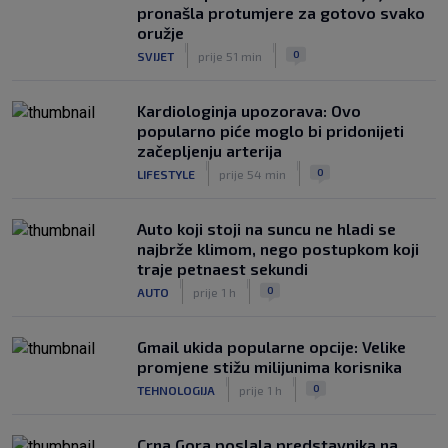
pronašla protumjere za gotovo svako
oružje
|
|
0
SVIJET
prije 51 min
Kardiologinja upozorava: Ovo
popularno piće moglo bi pridonijeti
začepljenju arterija
|
|
0
LIFESTYLE
prije 54 min
Auto koji stoji na suncu ne hladi se
najbrže klimom, nego postupkom koji
traje petnaest sekundi
|
|
0
AUTO
prije 1 h
Gmail ukida popularne opcije: Velike
promjene stižu milijunima korisnika
|
|
0
TEHNOLOGIJA
prije 1 h
Crna Gora poslala predstavnika na