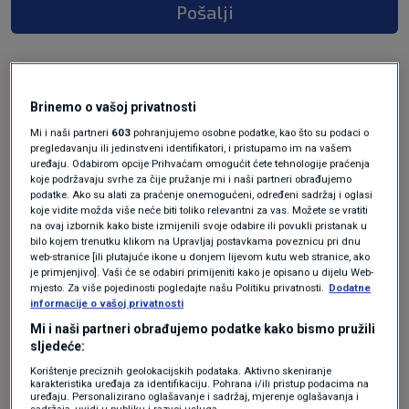
Pošalji
Brinemo o vašoj privatnosti
Mi i naši partneri
603
pohranjujemo osobne podatke, kao što su podaci o
pregledavanju ili jedinstveni identifikatori, i pristupamo im na vašem
uređaju. Odabirom opcije Prihvaćam omogućit ćete tehnologije praćenja
koje podržavaju svrhe za čije pružanje mi i naši partneri obrađujemo
podatke. Ako su alati za praćenje onemogućeni, određeni sadržaj i oglasi
Oglas
koje vidite možda više neće biti toliko relevantni za vas. Možete se vratiti
na ovaj izbornik kako biste izmijenili svoje odabire ili povukli pristanak u
bilo kojem trenutku klikom na Upravljaj postavkama poveznicu pri dnu
web-stranice [ili plutajuće ikone u donjem lijevom kutu web stranice, ako
je primjenjivo]. Vaši će se odabiri primijeniti kako je opisano u dijelu Web-
mjesto. Za više pojedinosti pogledajte našu Politiku privatnosti.
Dodatne
informacije o vašoj privatnosti
Mi i naši partneri obrađujemo podatke kako bismo pružili
sljedeće:
Korištenje preciznih geolokacijskih podataka. Aktivno skeniranje
karakteristika uređaja za identifikaciju. Pohrana i/ili pristup podacima na
uređaju. Personalizirano oglašavanje i sadržaj, mjerenje oglašavanja i
sadržaja, uvidi u publiku i razvoj usluga.