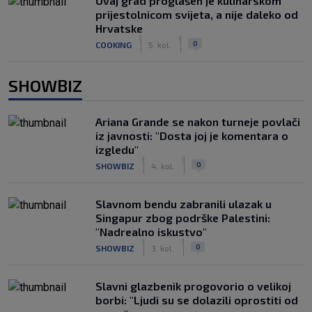
Ovaj grad proglašen je kulinarskom
prijestolnicom svijeta, a nije daleko od
Hrvatske
|
|
0
COOKING
5. kol.
SHOWBIZ
Ariana Grande se nakon turneje povlači
iz javnosti: "Dosta joj je komentara o
izgledu"
|
|
0
SHOWBIZ
4. kol.
Slavnom bendu zabranili ulazak u
Singapur zbog podrške Palestini:
"Nadrealno iskustvo"
|
|
0
SHOWBIZ
3. kol.
Slavni glazbenik progovorio o velikoj
borbi: "Ljudi su se dolazili oprostiti od