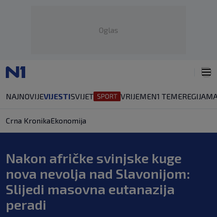
Oglas
NAJNOVIJE
VIJESTI
SVIJET
VRIJEME
N1 TEME
REGIJA
MA
Crna Kronika
Ekonomija
Nakon afričke svinjske kuge
nova nevolja nad Slavonijom:
Slijedi masovna eutanazija
peradi