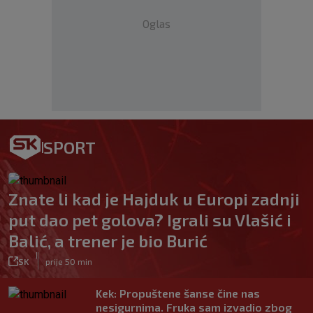
Oglas
SPORT
Znate li kad je Hajduk u Europi zadnji
put dao pet golova? Igrali su Vlašić i
Balić, a trener je bio Burić
|
SK
prije 50 min
Kek: Propuštene šanse čine nas
nesigurnima. Fruka sam izvadio zbog