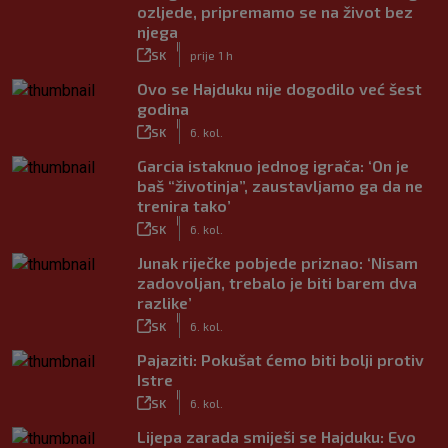
ozljede, pripremamo se na život bez
njega
|
SK
prije 1 h
Ovo se Hajduku nije dogodilo već šest
godina
|
SK
6. kol.
Garcia istaknuo jednog igrača: ‘On je
baš “životinja”, zaustavljamo ga da ne
trenira tako’
|
SK
6. kol.
Junak riječke pobjede priznao: ‘Nisam
zadovoljan, trebalo je biti barem dva
razlike’
|
SK
6. kol.
Pajaziti: Pokušat ćemo biti bolji protiv
Istre
|
SK
6. kol.
Lijepa zarada smiješi se Hajduku: Evo