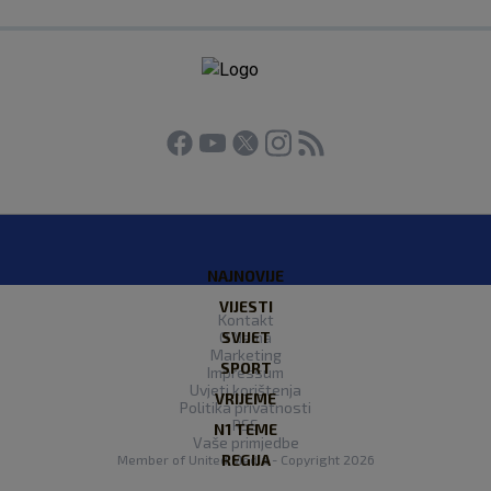
NAJNOVIJE
VIJESTI
Kontakt
O Nama
SVIJET
Marketing
SPORT
Impressum
Uvjeti korištenja
VRIJEME
Politika privatnosti
RSS
N1 TEME
Vaše primjedbe
REGIJA
Member of
United Media
- Copyright 2026