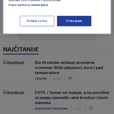
Popis partnera (dobavljača)
Oglas
Prikaži svrhe
Prihvaćam
NAJČITANIJE
Dio Hrvatske očekuje promjena
vremena: Stižu pljuskovi, bura i pad
temperature
|
|
0
VRIJEME
6. kol.
FOTO / Dunav se isušuje, a na površinu
izranjaju njemački ratni brodovi i kosti
mamuta
|
|
1
KLIMATSKE PROMJENE
5. kol.