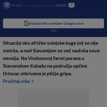
0
N1 Info
VIJESTI
17. stu. 2023. 08:50
|
|
|
Dodajte N1 u omiljeni Google izvor
Više
Situacija oko afričke svinjske kuge još se nije
smirila, a nad Slavonijom se već nadvila nova
nevolja. Na Vindonovoj farmi purana u
Slavonskom Kobašu na području općine
Oriovac otkrivena je ptičja gripa.
Pročitaj više