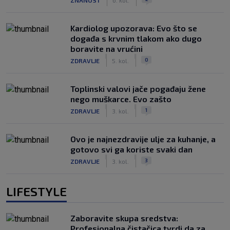
Kardiolog upozorava: Evo što se
događa s krvnim tlakom ako dugo
boravite na vrućini
|
|
0
ZDRAVLJE
5. kol.
Toplinski valovi jače pogađaju žene
nego muškarce. Evo zašto
|
|
1
ZDRAVLJE
3. kol.
Ovo je najnezdravije ulje za kuhanje, a
gotovo svi ga koriste svaki dan
|
|
3
ZDRAVLJE
3. kol.
LIFESTYLE
Zaboravite skupa sredstva:
Profesionalna čistačica tvrdi da za