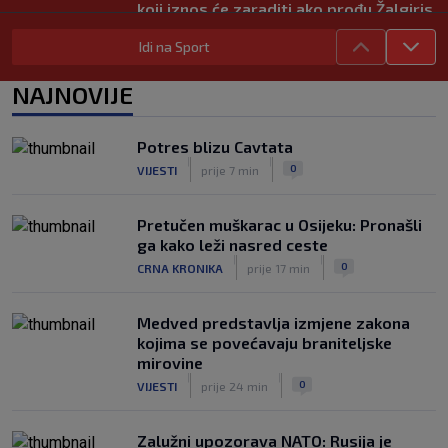
koji iznos će zaraditi ako prođu Žalgiris
|
SK
6. kol.
Idi na Sport
Kakav spektakl! Pogledajte čudesan
doček Salaha u Turskoj
NAJNOVIJE
|
SK
6. kol.
Rapsodija Hajduka u Litvi, playoff KL
Potres blizu Cavtata
praktički je osiguran! Majstorije Šege i
|
|
0
VIJESTI
prije 7 min
Pajazitija
|
SK
6. kol.
Pretučen muškarac u Osijeku: Pronašli
ga kako leži nasred ceste
|
|
0
CRNA KRONIKA
prije 17 min
Medved predstavlja izmjene zakona
kojima se povećavaju braniteljske
mirovine
|
|
0
VIJESTI
prije 24 min
Zalužni upozorava NATO: Rusija je