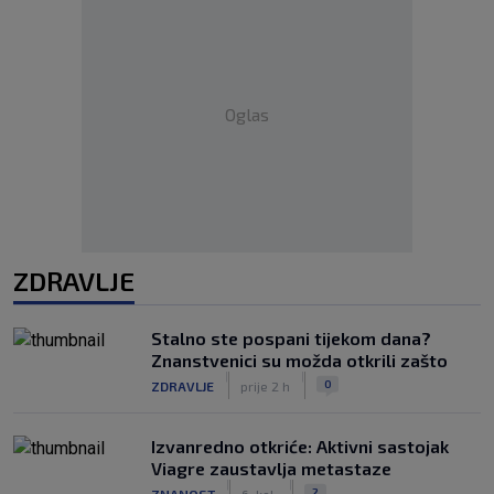
Oglas
ZDRAVLJE
Stalno ste pospani tijekom dana?
Znanstvenici su možda otkrili zašto
|
|
0
ZDRAVLJE
prije 2 h
Izvanredno otkriće: Aktivni sastojak
Viagre zaustavlja metastaze
|
|
2
ZNANOST
6. kol.