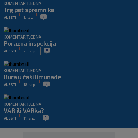
KOMENTAR TJEDNA
Trg pet spremnika
|
|
5
VIJESTI
1. kol.
KOMENTAR TJEDNA
Porazna inspekcija
|
|
11
VIJESTI
25. srp.
KOMENTAR TJEDNA
Bura u čaši limunade
|
|
0
VIJESTI
18. srp.
KOMENTAR TJEDNA
VAR ili VARka?
|
|
4
VIJESTI
11. srp.