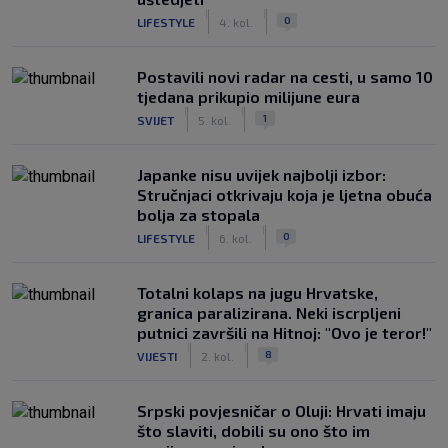
|
|
0
LIFESTYLE
4. kol.
Postavili novi radar na cesti, u samo 10
tjedana prikupio milijune eura
|
|
1
SVIJET
5. kol.
Japanke nisu uvijek najbolji izbor:
Stručnjaci otkrivaju koja je ljetna obuća
bolja za stopala
|
|
0
LIFESTYLE
6. kol.
Totalni kolaps na jugu Hrvatske,
granica paralizirana. Neki iscrpljeni
putnici završili na Hitnoj: "Ovo je teror!"
|
|
8
VIJESTI
2. kol.
Srpski povjesničar o Oluji: Hrvati imaju
što slaviti, dobili su ono što im