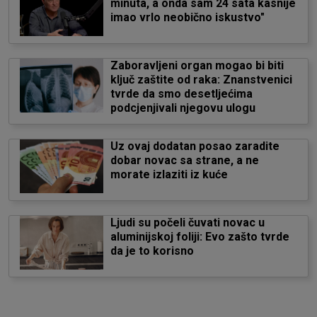
minuta, a onda sam 24 sata kasnije
imao vrlo neobično iskustvo"
Zaboravljeni organ mogao bi biti
ključ zaštite od raka: Znanstvenici
tvrde da smo desetljećima
podcjenjivali njegovu ulogu
Uz ovaj dodatan posao zaradite
dobar novac sa strane, a ne
morate izlaziti iz kuće
Ljudi su počeli čuvati novac u
aluminijskoj foliji: Evo zašto tvrde
da je to korisno