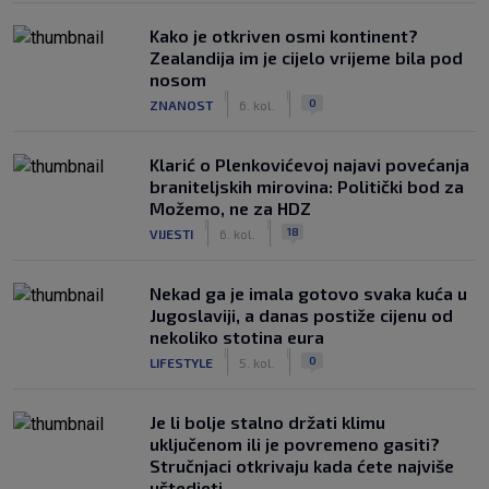
Kako je otkriven osmi kontinent?
Zealandija im je cijelo vrijeme bila pod
nosom
|
|
0
ZNANOST
6. kol.
Klarić o Plenkovićevoj najavi povećanja
braniteljskih mirovina: Politički bod za
Možemo, ne za HDZ
|
|
18
VIJESTI
6. kol.
Nekad ga je imala gotovo svaka kuća u
Jugoslaviji, a danas postiže cijenu od
nekoliko stotina eura
|
|
0
LIFESTYLE
5. kol.
Je li bolje stalno držati klimu
uključenom ili je povremeno gasiti?
Stručnjaci otkrivaju kada ćete najviše
uštedjeti