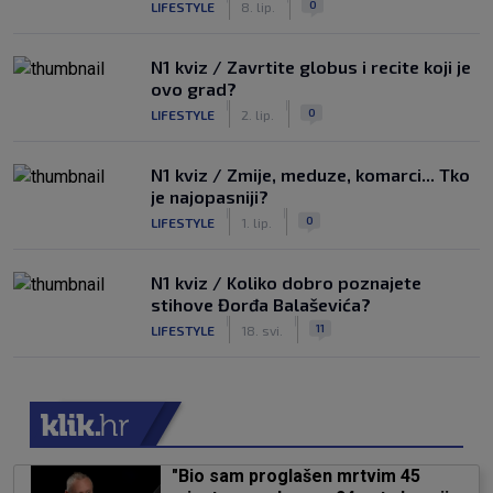
0
LIFESTYLE
8. lip.
N1 kviz / Zavrtite globus i recite koji je
ovo grad?
|
|
0
LIFESTYLE
2. lip.
N1 kviz / Zmije, meduze, komarci... Tko
je najopasniji?
|
|
0
LIFESTYLE
1. lip.
N1 kviz / Koliko dobro poznajete
stihove Đorđa Balaševića?
|
|
11
LIFESTYLE
18. svi.
"Bio sam proglašen mrtvim 45