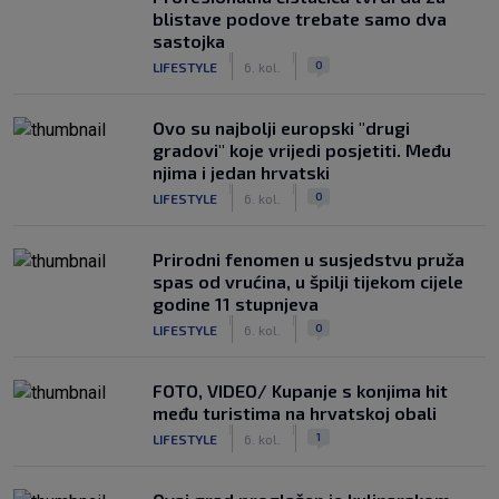
blistave podove trebate samo dva
sastojka
|
|
0
LIFESTYLE
6. kol.
Ovo su najbolji europski "drugi
gradovi" koje vrijedi posjetiti. Među
njima i jedan hrvatski
|
|
0
LIFESTYLE
6. kol.
Prirodni fenomen u susjedstvu pruža
spas od vrućina, u špilji tijekom cijele
godine 11 stupnjeva
|
|
0
LIFESTYLE
6. kol.
FOTO, VIDEO/ Kupanje s konjima hit
među turistima na hrvatskoj obali
|
|
1
LIFESTYLE
6. kol.