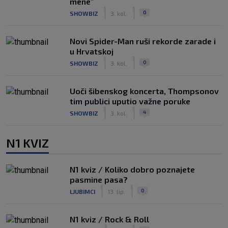
mene"
|
|
0
SHOWBIZ
3. kol.
Novi Spider-Man ruši rekorde zarade i
u Hrvatskoj
|
|
0
SHOWBIZ
3. kol.
Uoči šibenskog koncerta, Thompsonov
tim publici uputio važne poruke
|
|
4
SHOWBIZ
3. kol.
N1 KVIZ
N1 kviz / Koliko dobro poznajete
pasmine pasa?
|
|
0
LJUBIMCI
13. lip.
N1 kviz / Rock & Roll
|
|