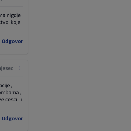
ema nigdje
stvo, koje
Odgovor
mjeseci
cije ,
 bombama ,
 cesci , i
Odgovor