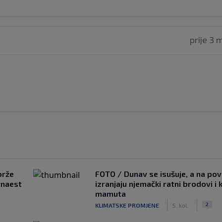
prije 3 
brže
FOTO / Dunav se isušuje, a na pov
tnaest
izranjaju njemački ratni brodovi i 
mamuta
|
|
2
KLIMATSKE PROMJENE
5. kol.