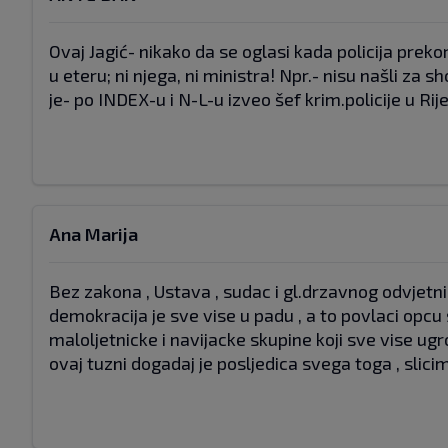
Ovaj Jagić- nikako da se oglasi kada policija prekor
u eteru; ni njega, ni ministra! Npr.- nisu našli za s
je- po INDEX-u i N-L-u izveo šef krim.policije u Rije
Ana Marija
Bez zakona , Ustava , sudac i gl.drzavnog odvjetnika
demokracija je sve vise u padu , a to povlaci opcu
maloljetnicke i navijacke skupine koji sve vise ugr
ovaj tuzni dogadaj je posljedica svega toga , slici