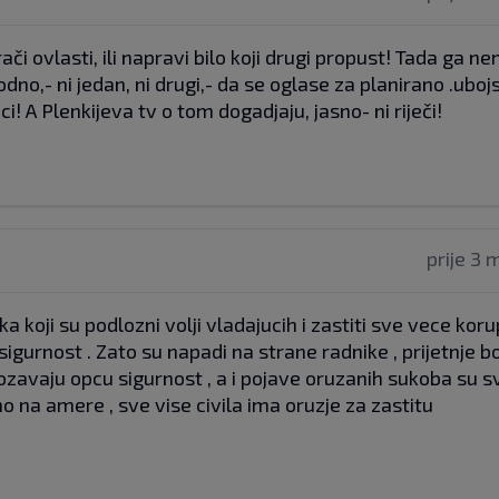
ači ovlasti, ili napravi bilo koji drugi propust! Tada ga n
hodno,- ni jedan, ni drugi,- da se oglase za planirano .uboj
ci! A Plenkijeva tv o tom dogadjaju, jasno- ni riječi!
prije 3 
 koji su podlozni volji vladajucih i zastiti sve vece korup
 sigurnost . Zato su napadi na strane radnike , prijetnje
ozavaju opcu sigurnost , a i pojave oruzanih sukoba su sve
mo na amere , sve vise civila ima oruzje za zastitu