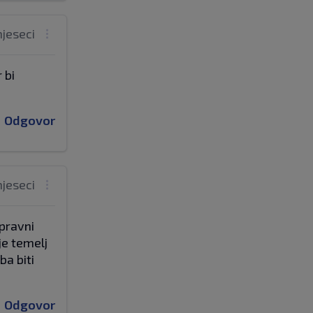
mjeseci
 bi
Odgovor
mjeseci
 pravni
je temelj
ba biti
Odgovor