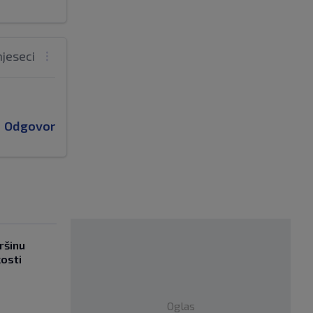
mjeseci
Odgovor
ršinu
kosti
Oglas