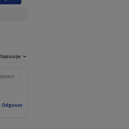
Najnovije
mjeseci
Odgovor