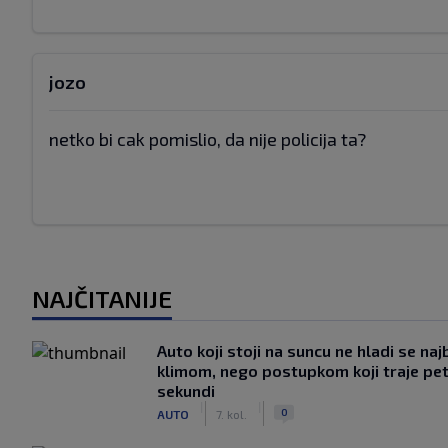
jozo
netko bi cak pomislio, da nije policija ta?
NAJČITANIJE
Auto koji stoji na suncu ne hladi se naj
klimom, nego postupkom koji traje pe
sekundi
|
|
0
AUTO
7. kol.