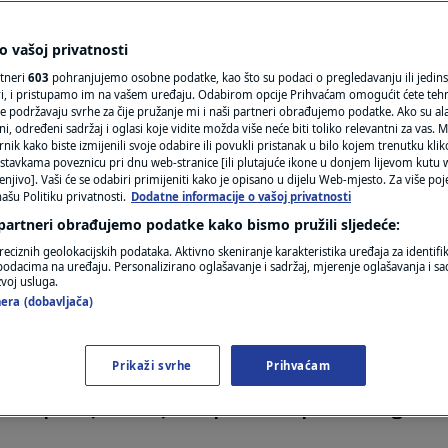
N1(DIS)INFO
policije više puta
KLIMATSKE PROMJENE
 vašoj privatnosti
rtneri
603
pohranjujemo osobne podatke, kao što su podaci o pregledavanju ili jedins
agić: Očito netko svoj
FOTO
ori, i pristupamo im na vašem uređaju. Odabirom opcije Prihvaćam omogućit ćete teh
e podržavaju svrhe za čije pružanje mi i naši partneri obrađujemo podatke. Ako su ala
 određeni sadržaj i oglasi koje vidite možda više neće biti toliko relevantni za vas. Mo
ko treba
VIDEO
rnik kako biste izmijenili svoje odabire ili povukli pristanak u bilo kojem trenutku kl
stavkama poveznicu pri dnu web-stranice [ili plutajuće ikone u donjem lijevom kutu w
enjivo]. Vaši će se odabiri primijeniti kako je opisano u dijelu Web-mjesto. Za više poj
ašu Politiku privatnosti.
Dodatne informacije o vašoj privatnosti
ara
 partneri obrađujemo podatke kako bismo pružili sljedeće:
reciznih geolokacijskih podataka. Aktivno skeniranje karakteristika uređaja za identifi
p podacima na uređaju. Personalizirano oglašavanje i sadržaj, mjerenje oglašavanja i sad
zvoj usluga.
era (dobavljača)
Prikaži svrhe
Prihvaćam
e Hrvatske, bio je gost Novog dana kod našeg Tiho
 krim policije Policijske uprave Krapinsko-zagors