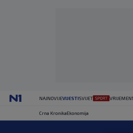
NAJNOVIJE
VIJESTI
SVIJET
VRIJEME
N
Crna Kronika
Ekonomija