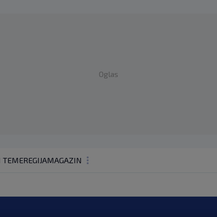
Oglas
1 TEME
REGIJA
MAGAZIN
N1 KOMENTAR
KOLUMNE