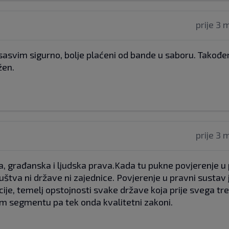
prije 3 
ii i,sasvim sigurno, bolje plaćeni od bande u saboru. Također
žen.
prije 3 
a, građanska i ljudska prava.Kada tu pukne povjerenje u
uštva ni države ni zajednice. Povjerenje u pravni sustav 
ije, temelj opstojnosti svake države koja prije svega tre
m segmentu pa tek onda kvalitetni zakoni.