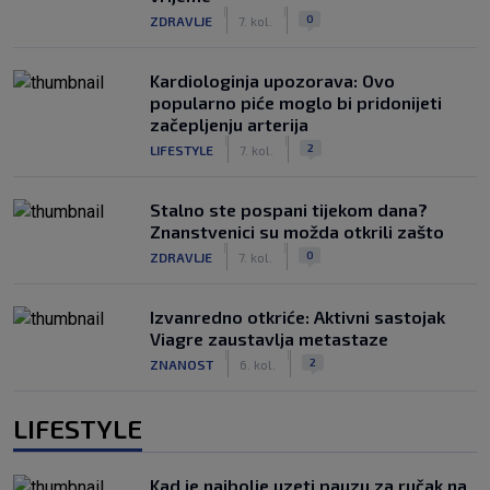
|
|
0
ZDRAVLJE
7. kol.
Kardiologinja upozorava: Ovo
popularno piće moglo bi pridonijeti
začepljenju arterija
|
|
2
LIFESTYLE
7. kol.
Stalno ste pospani tijekom dana?
Znanstvenici su možda otkrili zašto
|
|
0
ZDRAVLJE
7. kol.
Izvanredno otkriće: Aktivni sastojak
Viagre zaustavlja metastaze
|
|
2
ZNANOST
6. kol.
LIFESTYLE
Kad je najbolje uzeti pauzu za ručak na