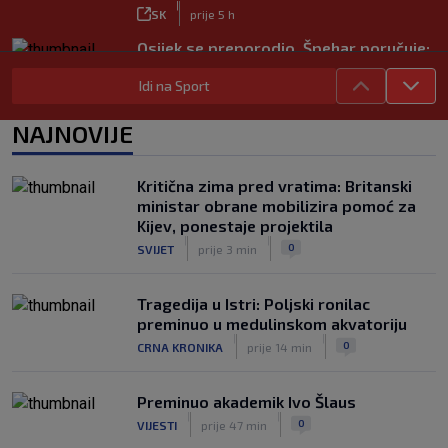
|
SK
prije 5 h
Osijek se preporodio, Špehar poručuje:
‘Mogu se nadati Europi’
Idi na Sport
|
SK
prije 2 h
Carević nakon drugog poraza: ‘Ne
NAJNOVIJE
mogu biti ljutit, ovo nam mora biti
putokaz’
|
Kritična zima pred vratima: Britanski
SK
prije 5 h
ministar obrane mobilizira pomoć za
Zekić sasuo kritike nakon remija: ‘O
Kijev, ponestaje projektila
problemima možemo pričati tri dana’
|
|
0
SVIJET
prije 3 min
|
SK
prije 3 h
Tragedija u Istri: Poljski ronilac
preminuo u medulinskom akvatoriju
|
|
0
CRNA KRONIKA
prije 14 min
Preminuo akademik Ivo Šlaus
|
|
0
VIJESTI
prije 47 min