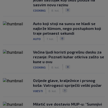
sasvim novu razinu
|
|
0
COOKING
8. kol.
Auto koji stoji na suncu ne hladi se
najbrže klimom, nego postupkom koji
traje petnaest sekundi
|
|
0
AUTO
7. kol.
Većina ljudi koristi pogrešnu dasku za
rezanje: Poznati kuhar otkriva zašto se
kune u ovu
|
|
0
COOKING
8. kol.
Ozljede glave, kralježnice i prsnog
koša: Vatrogasci spriječili veliki požar
|
|
1
VIJESTI
8. kol.
Miletić sve dostavio MUP-u: "Sumnjivi