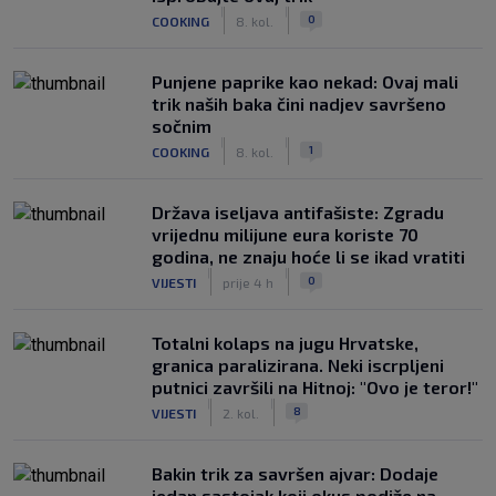
|
|
0
COOKING
8. kol.
Punjene paprike kao nekad: Ovaj mali
trik naših baka čini nadjev savršeno
sočnim
|
|
1
COOKING
8. kol.
Država iseljava antifašiste: Zgradu
vrijednu milijune eura koriste 70
godina, ne znaju hoće li se ikad vratiti
|
|
0
VIJESTI
prije 4 h
Totalni kolaps na jugu Hrvatske,
granica paralizirana. Neki iscrpljeni
putnici završili na Hitnoj: "Ovo je teror!"
|
|
8
VIJESTI
2. kol.
Bakin trik za savršen ajvar: Dodaje
jedan sastojak koji okus podiže na