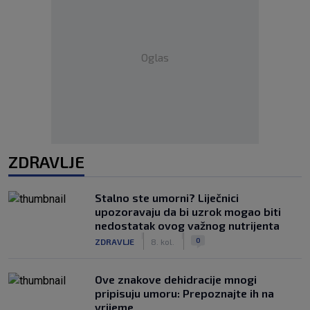
Oglas
ZDRAVLJE
Stalno ste umorni? Liječnici
upozoravaju da bi uzrok mogao biti
nedostatak ovog važnog nutrijenta
|
|
0
ZDRAVLJE
8. kol.
Ove znakove dehidracije mnogi
pripisuju umoru: Prepoznajte ih na
vrijeme