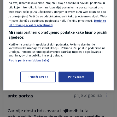
Odgovor
na ovaj izbornik kako biste izmijenili svoje odabire ili povukli pristanak u
bilo kojem trenutku klikom na Upravljaj postavkama poveznicu pri dnu
web-stranice [ili plutajuće ikone u donjem lijevom kutu web stranice, ako
je primjenjivo]. Vaši će se odabiri primijeniti kako je opisano u dijelu Web-
mjesto. Za više pojedinosti pogledajte našu Politiku privatnosti.
Dodatne
informacije o vašoj privatnosti
prije 2 godina
ante portas
Mi i naši partneri obrađujemo podatke kako bismo pružili
sljedeće:
Pozdrav, 'drugarski', svim ulizicama, slugama
Korištenje preciznih geolokacijskih podataka. Aktivno skeniranje
poniznim i klimoglavcima, koji svoj stav i 'časno'
karakteristika uređaja za identifikaciju. Pohrana i/ili pristup podacima na
uređaju. Personalizirano oglašavanje i sadržaj, mjerenje oglašavanja i
mišljenje formiraju nakon što im gazda
sadržaja, uvidi u publiku i razvoj usluga.
Popis partnera (dobavljača)
promućka mozak...
Odgovor
Prikaži svrhe
Prihvaćam
prije 2 godina
ante portas
Zar nije dosta hdz-ovaca i njihovih kula
babilonskih, Potemkinovih sela, semiramidinih