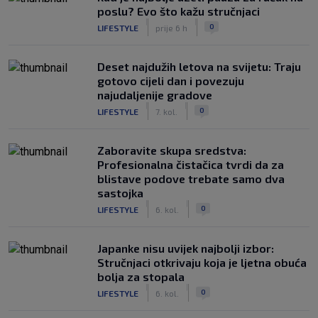
poslu? Evo što kažu stručnjaci
|
|
0
LIFESTYLE
prije 6 h
Deset najdužih letova na svijetu: Traju
gotovo cijeli dan i povezuju
najudaljenije gradove
|
|
0
LIFESTYLE
7. kol.
Zaboravite skupa sredstva:
Profesionalna čistačica tvrdi da za
blistave podove trebate samo dva
sastojka
|
|
0
LIFESTYLE
6. kol.
Japanke nisu uvijek najbolji izbor:
Stručnjaci otkrivaju koja je ljetna obuća
bolja za stopala
|
|
0
LIFESTYLE
6. kol.