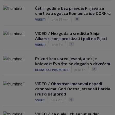
Četiri godine bez pravde: Prijava za
smrt vatrogasca Komlenca ide DORH-u
|
|
0
VIJESTI
prije 57 min
VIDEO / Nezgoda u središtu Sinja:
Alkarski konji proklizali i pali na Pijaci
|
|
0
VIJESTI
prije 1 h
Prizori kao usred jeseni, a tek je
kolovoz: Evo što se događa s drvećem
|
|
0
KLIMATSKE PROMJENE
prije 1 h
VIDEO / Obostrani masovni napadi
dronovima: Gori Odesa, stradali Harkiv
i ruski Belgorod
|
|
0
SVIJET
prije 2 h
VIDEO / Za dlaku izbjegnut sudar