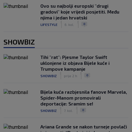
Ovo su najbolji europski "drugi
gradovi" koje vrijedi posjetiti. Među
njima i jedan hrvatski
|
|
0
LIFESTYLE
6. kol.
SHOWBIZ
Tihi "rat": Pjesme Taylor Swift
uklonjene iz objava Bijele kuće i
Trumpove kampanje
|
|
0
SHOWBIZ
prije 2 h
Bijela kuća razbjesnila fanove Marvela,
Spider-Manom promovirali
deportacije: Sramim se!
|
|
0
SHOWBIZ
7. kol.
Ariana Grande se nakon turneje povlači