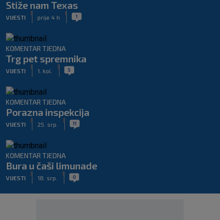
Stiže nam Texas
|
|
1
VIJESTI
prije 4 h
KOMENTAR TJEDNA
Trg pet spremnika
|
|
5
VIJESTI
1. kol.
KOMENTAR TJEDNA
Porazna inspekcija
|
|
11
VIJESTI
25. srp.
KOMENTAR TJEDNA
Bura u čaši limunade
|
|
0
VIJESTI
18. srp.