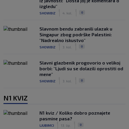
iz javnosti: "Dosta joj je komentara o
izgledu"
|
|
0
SHOWBIZ
4. kol.
Slavnom bendu zabranili ulazak u
Singapur zbog podrške Palestini:
"Nadrealno iskustvo"
|
|
0
SHOWBIZ
3. kol.
Slavni glazbenik progovorio o velikoj
borbi: "Ljudi su se dolazili oprostiti od
mene"
|
|
0
SHOWBIZ
3. kol.
N1 KVIZ
N1 kviz / Koliko dobro poznajete
pasmine pasa?
|
|
0
LJUBIMCI
13. lip.