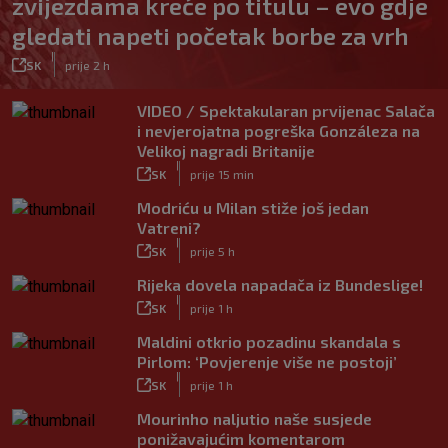
zvijezdama kreće po titulu – evo gdje
gledati napeti početak borbe za vrh
|
SK
prije 2 h
VIDEO / Spektakularan prvijenac Salača
i nevjerojatna pogreška Gonzáleza na
Velikoj nagradi Britanije
|
SK
prije 15 min
Modriću u Milan stiže još jedan
Vatreni?
|
SK
prije 5 h
Rijeka dovela napadača iz Bundeslige!
|
SK
prije 1 h
Maldini otkrio pozadinu skandala s
Pirlom: ‘Povjerenje više ne postoji’
|
SK
prije 1 h
Mourinho naljutio naše susjede
ponižavajućim komentarom