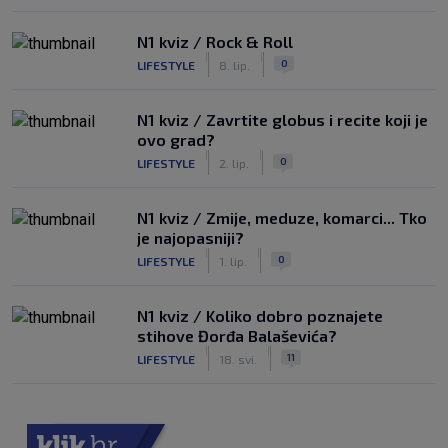
N1 kviz / Rock & Roll
|
|
0
LIFESTYLE
8. lip.
N1 kviz / Zavrtite globus i recite koji je
ovo grad?
|
|
0
LIFESTYLE
2. lip.
N1 kviz / Zmije, meduze, komarci... Tko
je najopasniji?
|
|
0
LIFESTYLE
1. lip.
N1 kviz / Koliko dobro poznajete
stihove Đorđa Balaševića?
|
|
11
LIFESTYLE
18. svi.