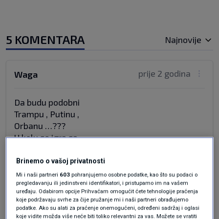
5 KOMENTARA
Najnovije
prije 2 godina
Waga
Da budu podobni
Trampu , Putinu ,
Orbanu …???
U kolu se igra sa
Onim tko zna
Kolo voditi ….??!
Brinemo o vašoj privatnosti
Karavana mora
Mi i naši partneri
603
pohranjujemo osobne podatke, kao što su podaci o
Do cilja ….:🫵
pregledavanju ili jedinstveni identifikatori, i pristupamo im na vašem
uređaju. Odabirom opcije Prihvaćam omogućit ćete tehnologije praćenja
Tko nezna slusati
koje podržavaju svrhe za čije pružanje mi i naši partneri obrađujemo
Neka otkaci katiku …!!👋🫠
podatke. Ako su alati za praćenje onemogućeni, određeni sadržaj i oglasi
koje vidite možda više neće biti toliko relevantni za vas. Možete se vratiti