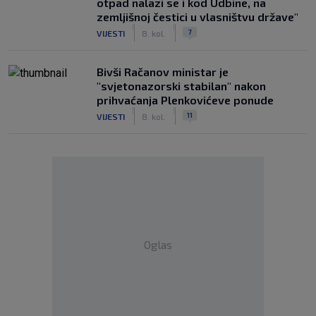
otpad nalazi se i kod Udbine, na
zemljišnoj čestici u vlasništvu države"
|
|
7
VIJESTI
8. kol.
Bivši Račanov ministar je
"svjetonazorski stabilan" nakon
prihvaćanja Plenkovićeve ponude
|
|
11
VIJESTI
8. kol.
Oglas