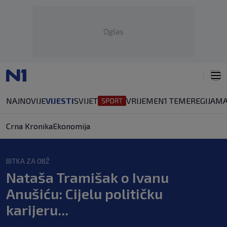
Oglas
NAJNOVIJE
VIJESTI
SVIJET
VRIJEME
N1 TEME
REGIJA
MA
Crna Kronika
Ekonomija
BITKA ZA OBŽ
Nataša Tramišak o Ivanu
Anušiću: Cijelu političku
karijeru...