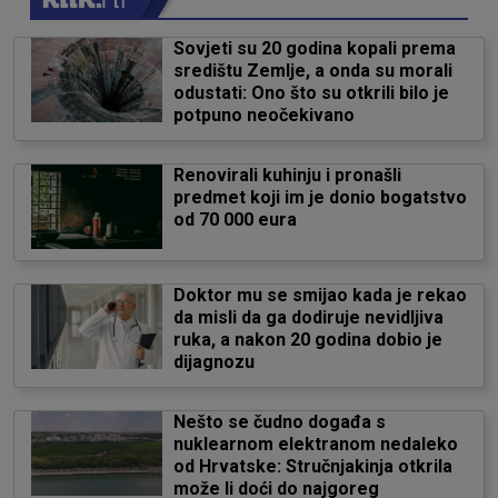
Sovjeti su 20 godina kopali prema
središtu Zemlje, a onda su morali
odustati: Ono što su otkrili bilo je
potpuno neočekivano
Renovirali kuhinju i pronašli
predmet koji im je donio bogatstvo
od 70 000 eura
Doktor mu se smijao kada je rekao
da misli da ga dodiruje nevidljiva
ruka, a nakon 20 godina dobio je
dijagnozu
Nešto se čudno događa s
nuklearnom elektranom nedaleko
od Hrvatske: Stručnjakinja otkrila
može li doći do najgoreg