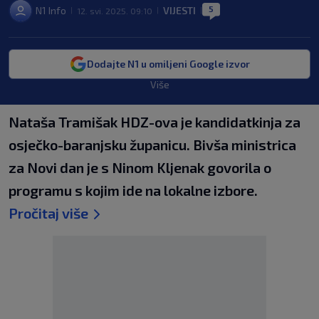
5
N1 Info
VIJESTI
12. svi. 2025. 09:10
|
|
|
Dodajte N1 u omiljeni Google izvor
Više
Nataša Tramišak HDZ-ova je kandidatkinja za
osječko-baranjsku županicu. Bivša ministrica
za Novi dan je s Ninom Kljenak govorila o
programu s kojim ide na lokalne izbore.
Pročitaj više