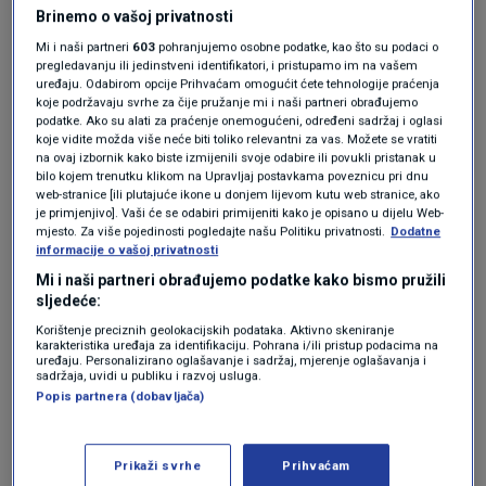
Brinemo o vašoj privatnosti
prije 2 godina
zztop
Mi i naši partneri
603
pohranjujemo osobne podatke, kao što su podaci o
pregledavanju ili jedinstveni identifikatori, i pristupamo im na vašem
uređaju. Odabirom opcije Prihvaćam omogućit ćete tehnologije praćenja
Nobilo iz mrduše donje , hihihihihihi ...
koje podržavaju svrhe za čije pružanje mi i naši partneri obrađujemo
podatke. Ako su alati za praćenje onemogućeni, određeni sadržaj i oglasi
Odgovor
koje vidite možda više neće biti toliko relevantni za vas. Možete se vratiti
na ovaj izbornik kako biste izmijenili svoje odabire ili povukli pristanak u
bilo kojem trenutku klikom na Upravljaj postavkama poveznicu pri dnu
web-stranice [ili plutajuće ikone u donjem lijevom kutu web stranice, ako
je primjenjivo]. Vaši će se odabiri primijeniti kako je opisano u dijelu Web-
prije 2 godina
Mali Pero
mjesto. Za više pojedinosti pogledajte našu Politiku privatnosti.
Dodatne
informacije o vašoj privatnosti
Mi i naši partneri obrađujemo podatke kako bismo pružili
Da to je KAD TE OBUZME USPJEH ... a ODUZMU
sljedeće:
GODINE !!!
Korištenje preciznih geolokacijskih podataka. Aktivno skeniranje
Tipičan primjer ...; OD GOTOVINE DO VERESIJE !!!
karakteristika uređaja za identifikaciju. Pohrana i/ili pristup podacima na
uređaju. Personalizirano oglašavanje i sadržaj, mjerenje oglašavanja i
E moj Nobilovski ... zalud ZASADA KOSE, kad je
sadržaja, uvidi u publiku i razvoj usluga.
podloga ISTE na IZDISAJU !!!
Popis partnera (dobavljača)
Šteta ... jedan od ADVOKATA u koje sam vjerovao
i da imam / što NEMAM u obrani IMAJUČEG
Prikaži svrhe
Prihvaćam
njega bih ANGAŽIRAO !!! Sada ??? Baš i ne !!!!