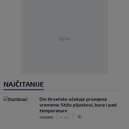
Oglas
NAJČITANIJE
Dio Hrvatske očekuje promjena
vremena: Stižu pljuskovi, bura i pad
temperature
|
|
0
VRIJEME
6. kol.