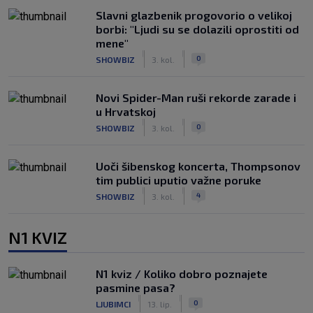
Slavni glazbenik progovorio o velikoj
borbi: "Ljudi su se dolazili oprostiti od
mene"
|
|
0
SHOWBIZ
3. kol.
Novi Spider-Man ruši rekorde zarade i
u Hrvatskoj
|
|
0
SHOWBIZ
3. kol.
Uoči šibenskog koncerta, Thompsonov
tim publici uputio važne poruke
|
|
4
SHOWBIZ
3. kol.
N1 KVIZ
N1 kviz / Koliko dobro poznajete
pasmine pasa?
|
|
0
LJUBIMCI
13. lip.