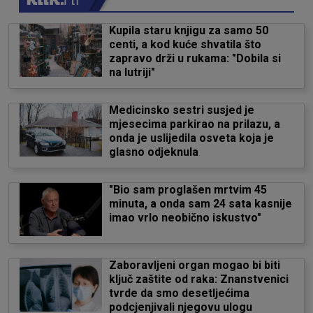
Kupila staru knjigu za samo 50
centi, a kod kuće shvatila što
zapravo drži u rukama: "Dobila si
na lutriji"
Medicinsko sestri susjed je
mjesecima parkirao na prilazu, a
onda je uslijedila osveta koja je
glasno odjeknula
"Bio sam proglašen mrtvim 45
minuta, a onda sam 24 sata kasnije
imao vrlo neobično iskustvo"
Zaboravljeni organ mogao bi biti
ključ zaštite od raka: Znanstvenici
tvrde da smo desetljećima
podcjenjivali njegovu ulogu