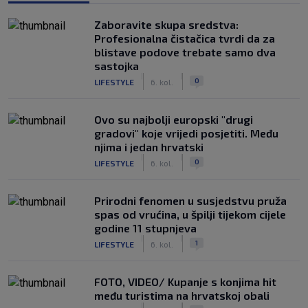
Zaboravite skupa sredstva:
Profesionalna čistačica tvrdi da za
blistave podove trebate samo dva
sastojka
|
|
0
LIFESTYLE
6. kol.
Ovo su najbolji europski "drugi
gradovi" koje vrijedi posjetiti. Među
njima i jedan hrvatski
|
|
0
LIFESTYLE
6. kol.
Prirodni fenomen u susjedstvu pruža
spas od vrućina, u špilji tijekom cijele
godine 11 stupnjeva
|
|
1
LIFESTYLE
6. kol.
FOTO, VIDEO/ Kupanje s konjima hit
među turistima na hrvatskoj obali
|
|