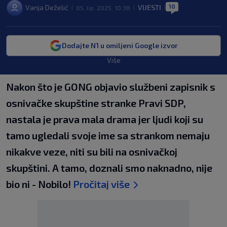
10
Vanja Deželić
VIJESTI
05. lip. 2025. 10:38
|
|
|
Dodajte N1 u omiljeni Google izvor
Više
Nakon što je GONG objavio službeni zapisnik s
osnivačke skupštine stranke Pravi SDP,
nastala je prava mala drama jer ljudi koji su
tamo ugledali svoje ime sa strankom nemaju
nikakve veze, niti su bili na osnivačkoj
skupštini. A tamo, doznali smo naknadno, nije
bio ni - Nobilo!
Pročitaj više