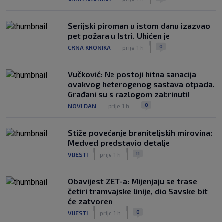
Serijski piroman u istom danu izazvao
pet požara u Istri. Uhićen je
|
|
0
CRNA KRONIKA
prije 1 h
Vučković: Ne postoji hitna sanacija
ovakvog heterogenog sastava otpada.
Građani su s razlogom zabrinuti!
|
|
0
NOVI DAN
prije 1 h
Stiže povećanje braniteljskih mirovina:
Medved predstavio detalje
|
|
11
VIJESTI
prije 1 h
Obavijest ZET-a: Mijenjaju se trase
četiri tramvajske linije, dio Savske bit
će zatvoren
|
|
0
VIJESTI
prije 1 h