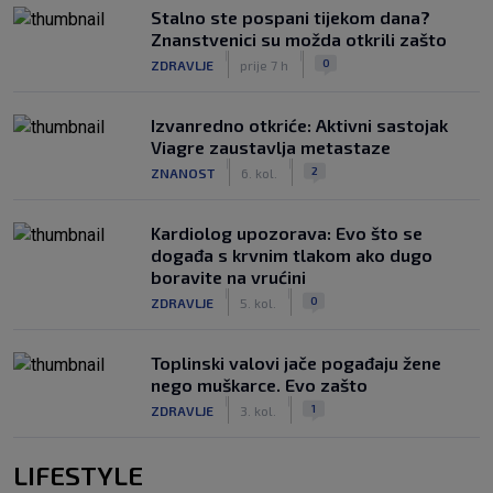
Stalno ste pospani tijekom dana?
Znanstvenici su možda otkrili zašto
|
|
0
ZDRAVLJE
prije 7 h
Izvanredno otkriće: Aktivni sastojak
Viagre zaustavlja metastaze
|
|
2
ZNANOST
6. kol.
Kardiolog upozorava: Evo što se
događa s krvnim tlakom ako dugo
boravite na vrućini
|
|
0
ZDRAVLJE
5. kol.
Toplinski valovi jače pogađaju žene
nego muškarce. Evo zašto
|
|
1
ZDRAVLJE
3. kol.
LIFESTYLE