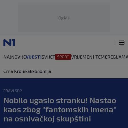
Oglas
NAJNOVIJE
VIJESTI
SVIJET
VRIJEME
N1 TEME
REGIJA
MA
Crna Kronika
Ekonomija
PRAVI SDP
Nobilo ugasio stranku! Nastao
kaos zbog "fantomskih imena"
na osnivačkoj skupštini