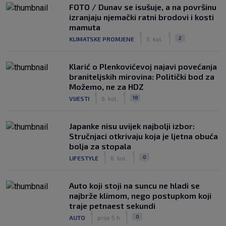
FOTO / Dunav se isušuje, a na površinu
izranjaju njemački ratni brodovi i kosti
mamuta
|
|
2
KLIMATSKE PROMJENE
5. kol.
Klarić o Plenkovićevoj najavi povećanja
braniteljskih mirovina: Politički bod za
Možemo, ne za HDZ
|
|
18
VIJESTI
6. kol.
Japanke nisu uvijek najbolji izbor:
Stručnjaci otkrivaju koja je ljetna obuća
bolja za stopala
|
|
0
LIFESTYLE
6. kol.
Auto koji stoji na suncu ne hladi se
najbrže klimom, nego postupkom koji
traje petnaest sekundi
|
|
0
AUTO
prije 5 h