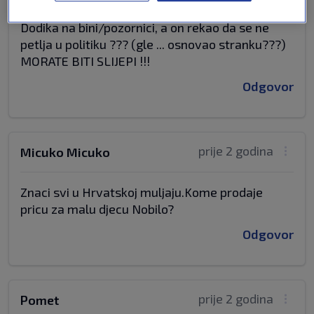
Listajte "Gugl" ako ne nađete Nobilovskog iza
Dodika na bini/pozornici, a on rekao da se ne
petlja u politiku ??? (gle ... osnovao stranku???)
MORATE BITI SLIJEPI !!!
Odgovor
prije 2 godina
Micuko Micuko
Znaci svi u Hrvatskoj muljaju.Kome prodaje
pricu za malu djecu Nobilo?
Odgovor
prije 2 godina
Pomet