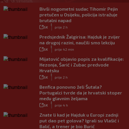
Bivši nogometni sudac Tihomir Pejin
pretučen u Osijeku, policija istražuje
brutalni napad
|
SK
prije 2 h
Predsjednik Žalgirisa: Hajduk je zvijer
na drugoj razini, naučili smo lekciju
|
SK
prije 42 min
Mijatović objavio popis za kvalifikacije:
Hezonja, Šarić i Zubac predvode
Hrvatsku
|
SK
prije 2 h
Benfica ponovno želi Šutala?
Portugalci tvrde da je hrvatski stoper
među glavnim željama
|
SK
prije 4 h
Znate li kad je Hajduk u Europi zadnji
put dao pet golova? Igrali su Vlašić i
Balić, a trener je bio Burić