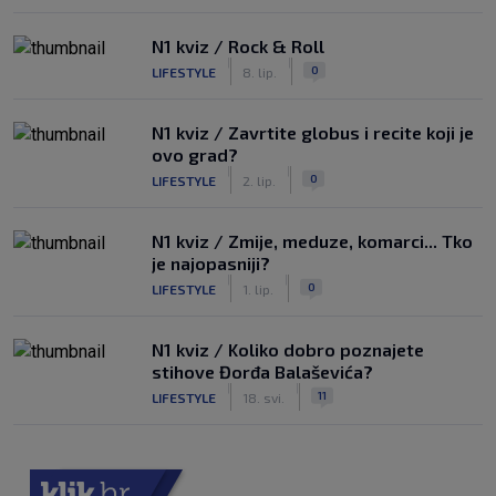
N1 kviz / Rock & Roll
|
|
0
LIFESTYLE
8. lip.
N1 kviz / Zavrtite globus i recite koji je
ovo grad?
|
|
0
LIFESTYLE
2. lip.
N1 kviz / Zmije, meduze, komarci... Tko
je najopasniji?
|
|
0
LIFESTYLE
1. lip.
N1 kviz / Koliko dobro poznajete
stihove Đorđa Balaševića?
|
|
11
LIFESTYLE
18. svi.