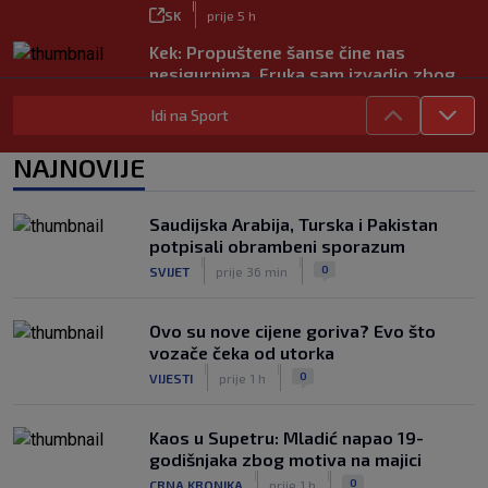
|
SK
prije 5 h
Kek: Propuštene šanse čine nas
nesigurnima. Fruka sam izvadio zbog
ozljede, pripremamo se na život bez
Idi na Sport
njega
|
SK
prije 5 h
NAJNOVIJE
Dinamo ostao kratak u senzacionalnom
preokretu, Juventus slavio na
otvaranju Ramljakova turnira
Saudijska Arabija, Turska i Pakistan
|
potpisali obrambeni sporazum
SK
prije 4 h
|
|
0
SVIJET
prije 36 min
Trener Žalgirisa ne odustaje: ‘Vidi se
razlika u kvaliteti, ali pokušat ćemo
iznenaditi na Poljudu’
Ovo su nove cijene goriva? Evo što
|
vozače čeka od utorka
SK
prije 4 h
|
|
0
VIJESTI
prije 1 h
Kaos u Supetru: Mladić napao 19-
godišnjaka zbog motiva na majici
|
|
0
CRNA KRONIKA
prije 1 h