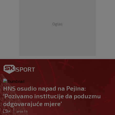
Oglas
SPORT
HNS osudio napad na Pejina:
‘Pozivamo institucije da poduzmu
odgovarajuće mjere’
|
SK
prije 1 h