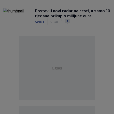
Postavili novi radar na cesti, u samo 10
tjedana prikupio milijune eura
|
|
1
SVIJET
5. kol.
Oglas