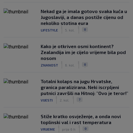
Nekad ga je imala gotovo svaka kuća u
Jugoslaviji, a danas postiže cijenu od
nekoliko stotina eura
|
|
0
LIFESTYLE
5. kol.
Kako je otkriven osmi kontinent?
Zealandija im je cijelo vrijeme bila pod
nosom
|
|
0
ZNANOST
6. kol.
Totalni kolaps na jugu Hrvatske,
granica paralizirana. Neki iscrpljeni
putnici završili na Hitnoj: "Ovo je teror!"
|
|
7
VIJESTI
2. kol.
Stiže kratko osvježenje, a onda novi
toplinski val i rast temperatura
|
|
0
VRIJEME
prije 6 h