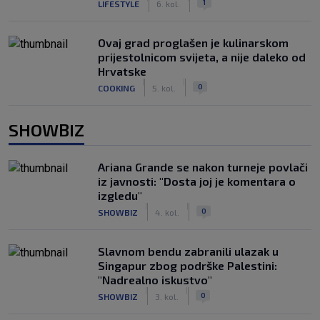
1
LIFESTYLE
6. kol.
Ovaj grad proglašen je kulinarskom
prijestolnicom svijeta, a nije daleko od
Hrvatske
|
|
0
COOKING
5. kol.
SHOWBIZ
Ariana Grande se nakon turneje povlači
iz javnosti: "Dosta joj je komentara o
izgledu"
|
|
0
SHOWBIZ
4. kol.
Slavnom bendu zabranili ulazak u
Singapur zbog podrške Palestini:
"Nadrealno iskustvo"
|
|
0
SHOWBIZ
3. kol.