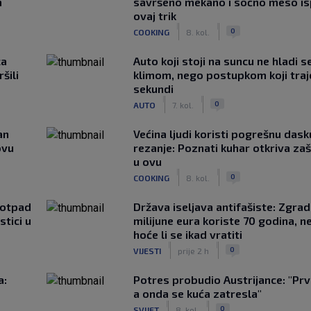
m
savršeno mekano i sočno meso is
ovaj trik
|
|
0
COOKING
8. kol.
ca
Auto koji stoji na suncu ne hladi s
šili
klimom, nego postupkom koji traj
sekundi
|
|
0
AUTO
7. kol.
an
Većina ljudi koristi pogrešnu dask
ovu
rezanje: Poznati kuhar otkriva za
u ovu
|
|
0
COOKING
8. kol.
 otpad
Država iseljava antifašiste: Zgrad
stici u
milijune eura koriste 70 godina, n
hoće li se ikad vratiti
|
|
0
VIJESTI
prije 2 h
a:
Potres probudio Austrijance: "Prv
a onda se kuća zatresla"
|
|
0
SVIJET
8. kol.