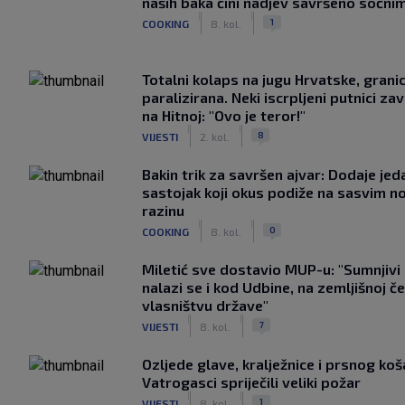
naših baka čini nadjev savršeno sočni
|
|
1
COOKING
8. kol.
Totalni kolaps na jugu Hrvatske, grani
paralizirana. Neki iscrpljeni putnici zavr
na Hitnoj: "Ovo je teror!"
|
|
8
VIJESTI
2. kol.
Bakin trik za savršen ajvar: Dodaje jed
sastojak koji okus podiže na sasvim n
razinu
|
|
0
COOKING
8. kol.
Miletić sve dostavio MUP-u: "Sumnjivi
nalazi se i kod Udbine, na zemljišnoj če
vlasništvu države"
|
|
7
VIJESTI
8. kol.
Ozljede glave, kralježnice i prsnog koš
Vatrogasci spriječili veliki požar
|
|
1
VIJESTI
8. kol.