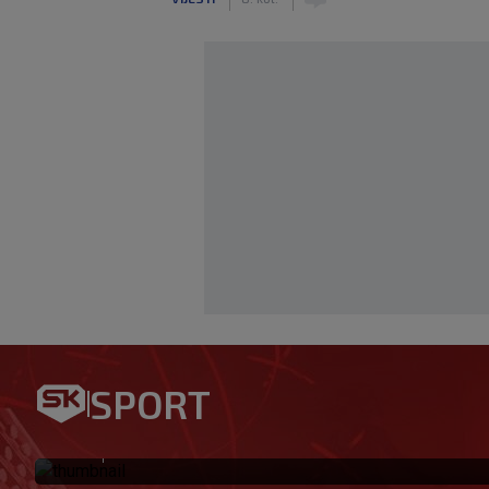
Samo na SK: Preporođeni Aja
po titulu – evo gdje gledati 
SPORT
vrh
|
SK
prije 15 min