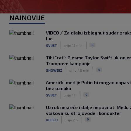
NAJNOVIJE
VIDEO / Za dlaku izbjegnut sudar zrak
luci
|
|
0
SVIJET
prije 12 min
Tihi "rat": Pjesme Taylor Swift uklonjen
Trumpove kampanje
|
|
0
SHOWBIZ
prije 48 min
Američki mediji: Putin bi mogao napast
bez oznaka
|
|
0
SVIJET
prije 1 h
Uzrok nesreće i dalje nepoznat: Među 
vlakova su strojovođe i kondukter
|
|
0
VIJESTI
prije 2 h