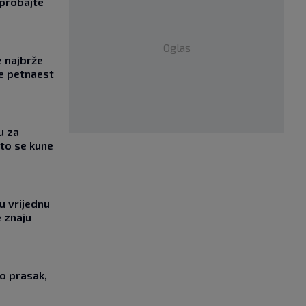
probajte
Oglas
e najbrže
e petnaest
u za
što se kune
u vrijednu
e znaju
o prasak,