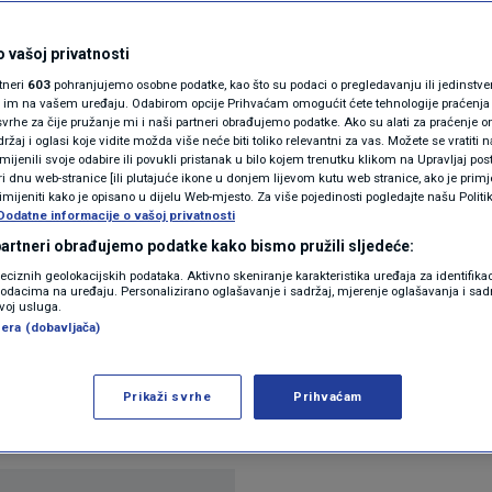
N1(DIS)INFO
podržao kandidate DP-a
KLIMATSKE PROMJENE
 vašoj privatnosti
rtneri
603
pohranjujemo osobne podatke, kao što su podaci o pregledavanju ili jedinstveni 
kalnih izbora
FOTO
o im na vašem uređaju. Odabirom opcije Prihvaćam omogućit ćete tehnologije praćenja
vrhe za čije pružanje mi i naši partneri obrađujemo podatke. Ako su alati za praćenje
žaj i oglasi koje vidite možda više neće biti toliko relevantni za vas. Možete se vratiti n
VIDEO
zmijenili svoje odabire ili povukli pristanak u bilo kojem trenutku klikom na Upravljaj p
i dnu web-stranice [ili plutajuće ikone u donjem lijevom kutu web stranice, ako je primje
rimijeniti kako je opisano u dijelu Web-mjesto. Za više pojedinosti pogledajte našu Politi
Dodatne informacije o vašoj privatnosti
 partneri obrađujemo podatke kako bismo pružili sljedeće:
reciznih geolokacijskih podataka. Aktivno skeniranje karakteristika uređaja za identifika
p podacima na uređaju. Personalizirano oglašavanje i sadržaj, mjerenje oglašavanja i sadr
zvoj usluga.
era (dobavljača)
vinskog pokreta, Ivani Žulj Terzić i Saši Keseru
u subotu je dao ministar demografije i useljeništva
Prikaži svrhe
Prihvaćam
judi u politiku
Pročitaj više