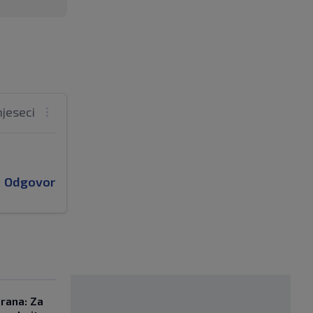
mjeseci
Odgovor
orana: Za