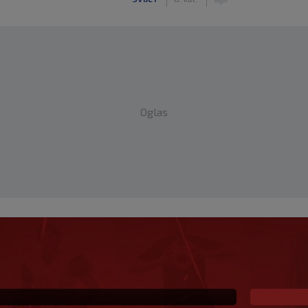
Oglas
x sa zvijezdama kreće
napeti početak borbe za