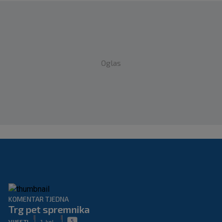
Oglas
KOMENTAR TJEDNA
Trg pet spremnika
|
|
5
VIJESTI
1. kol.