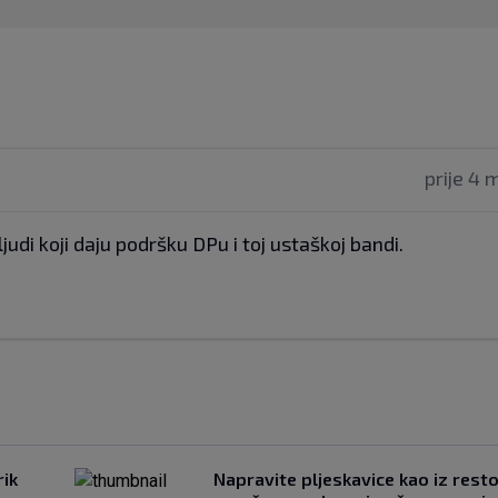
prije 4 
ljudi koji daju podršku DPu i toj ustaškoj bandi.
rik
Napravite pljeskavice kao iz rest