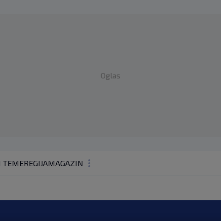
Oglas
1 TEME
REGIJA
MAGAZIN
N1 KOMENTAR
KOLUMNE