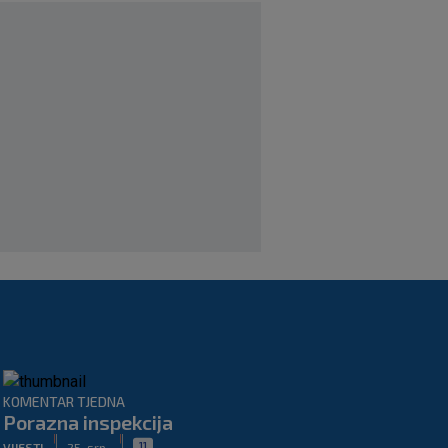
zadovoljni, tražimo stopera
|
SK
prije 3 h
Zekić sasuo kritike nakon remija: ‘O
problemima možemo pričati tri dana’
|
SK
prije 1 h
KOMENTAR TJEDNA
Porazna inspekcija
|
|
11
VIJESTI
25. srp.