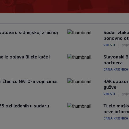
oplova u sidnejskoj zračnoj
Sudar vlako
ponovno ot
|
VIJESTI
prij
e iz objava Bijele kuće i
Slavonski B
partnera
CRNA KRONIKA
i članicu NATO-a vojnicima
HAK upozora
gužve
|
VIJESTI
prije
25 ozlijeđenih u sudaru
Tijelo mušk
prve inform
CRNA KRONIKA