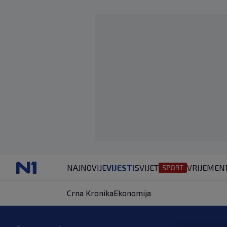
NAJNOVIJE
VIJESTI
SVIJET
VRIJEME
N
Crna Kronika
Ekonomija