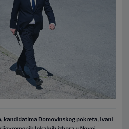
, kandidatima Domovinskog pokreta, Ivani
 prijevremenih lokalnih izbora u Novoj