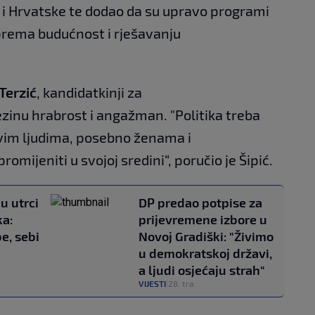
 i Hrvatske te dodao da su upravo programi
prema budućnost i rješavanju
 Terzić
, kandidatkinji za
ezinu hrabrost i angažman. "Politika treba
novim ljudima, posebno ženama i
omijeniti u svojoj sredini“, poručio je Šipić.
u utrci
DP predao potpise za
ka:
prijevremene izbore u
e, sebi
Novoj Gradiški: "Živimo
u demokratskoj državi,
a ljudi osjećaju strah"
VIJESTI
28. tra.
|