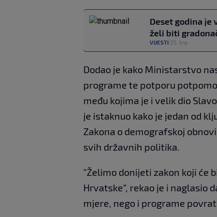
Deset godina je 
želi biti gradon
VIJESTI
25. tra.
|
Dodao je kako Ministarstvo nast
programe te potporu potpomog
među kojima je i velik dio Sla
je istaknuo kako je jedan od k
Zakona o demografskoj obnovi k
svih državnih politika.
"Želimo donijeti zakon koji će 
Hrvatske“, rekao je i naglasio
mjere, nego i programe povratk