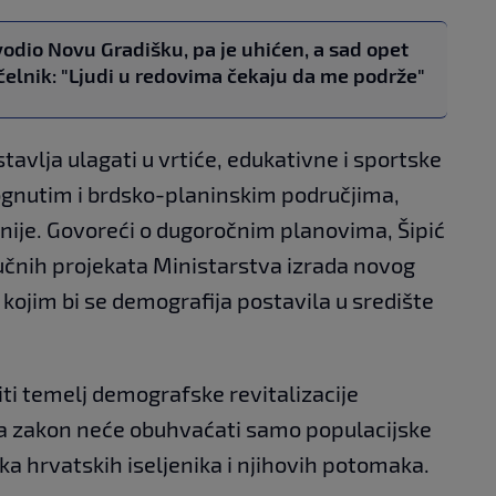
vodio Novu Gradišku, pa je uhićen, a sad opet
ačelnik: "Ljudi u redovima čekaju da me podrže"
avlja ulagati u vrtiće, edukativne i sportske
nutim i brdsko-planinskim područjima,
vonije. Govoreći o dugoročnim planovima, Šipić
ljučnih projekata Ministarstva izrada novog
ojim bi se demografija postavila u središte
biti temelj demografske revitalizacije
 da zakon neće obuhvaćati samo populacijske
a hrvatskih iseljenika i njihovih potomaka.