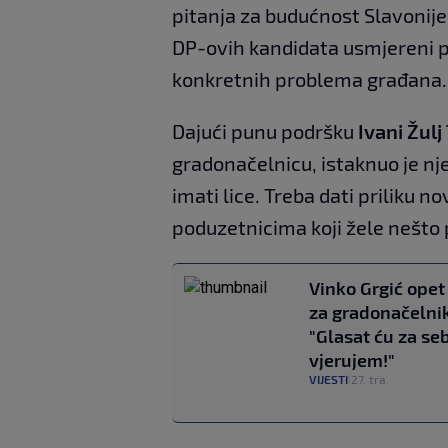
pitanja za budućnost Slavonije
DP-ovih kandidata usmjereni 
konkretnih problema građana.
Dajući punu podršku
Ivani Žulj
gradonačelnicu, istaknuo je nj
imati lice. Treba dati priliku 
poduzetnicima koji žele nešto pr
Vinko Grgić opet 
za gradonačelni
"Glasat ću za seb
vjerujem!"
VIJESTI
27. tra.
|