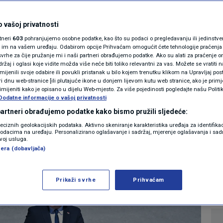
MAGAZIN
 Šipić podržao
N1 KOMENTAR
 vašoj privatnosti
rtneri
603
pohranjujemo osobne podatke, kao što su podaci o pregledavanju ili jedinstveni 
 uoči prijevremenih
KOLUMNE
o im na vašem uređaju. Odabirom opcije Prihvaćam omogućit ćete tehnologije praćenja
vrhe za čije pružanje mi i naši partneri obrađujemo podatke. Ako su alati za praćenje
žaj i oglasi koje vidite možda više neće biti toliko relevantni za vas. Možete se vratiti n
a
N1(DIS)INFO
zmijenili svoje odabire ili povukli pristanak u bilo kojem trenutku klikom na Upravljaj p
i dnu web-stranice [ili plutajuće ikone u donjem lijevom kutu web stranice, ako je primje
KLIMATSKE PROMJENE
rimijeniti kako je opisano u dijelu Web-mjesto. Za više pojedinosti pogledajte našu Politi
Dodatne informacije o vašoj privatnosti
1
IJESTI
komentar
|
FOTO
 partneri obrađujemo podatke kako bismo pružili sljedeće:
reciznih geolokacijskih podataka. Aktivno skeniranje karakteristika uređaja za identifika
p podacima na uređaju. Personalizirano oglašavanje i sadržaj, mjerenje oglašavanja i sadr
VIDEO
Više
zvoj usluga.
era (dobavljača)
Prikaži svrhe
Prihvaćam