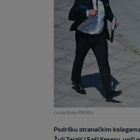
Lucija Ocko/PIXSELL
Podršku stranačkim kolegama
Žulj Terzić i Saši Keseru, uoči