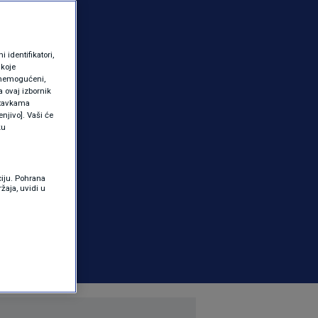
identifikatori,
 koje
 onemogućeni,
a ovaj izbornik
ostavkama
njivo]. Vaši će
ku
ciju. Pohrana
žaja, uvidi u