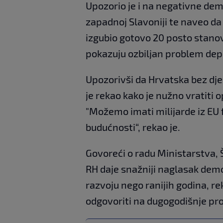
Upozorio je i na negativne dem
zapadnoj Slavoniji te naveo da
izgubio gotovo 20 posto stanovn
pokazuju ozbiljan problem dep
Upozorivši da Hrvatska bez dje
je rekao kako je nužno vratiti 
"Možemo imati milijarde iz EU f
budućnosti“, rekao je.
Govoreći o radu Ministarstva, Š
RH daje snažniji naglasak demo
razvoju nego ranijih godina, r
odgovoriti na dugogodišnje pro