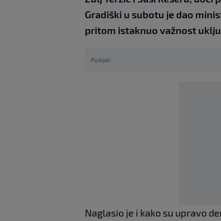
Gradiški u subotu je dao minist
pritom istaknuo važnost uključ
Podijeli
Naglasio je i kako su upravo de