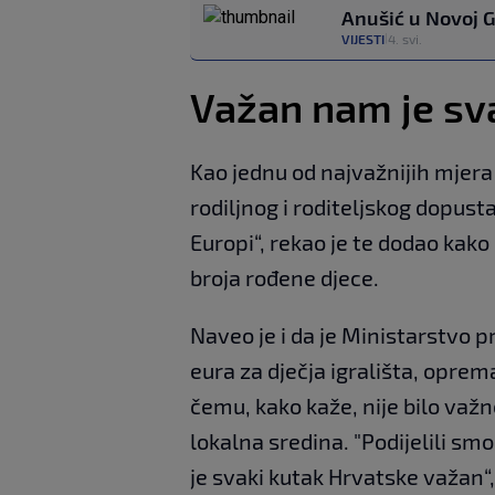
Anušić u Novoj 
VIJESTI
4. svi.
|
Važan nam je sv
Kao jednu od najvažnijih mjera
rodiljnog i roditeljskog dopusta.
Europi“, rekao je te dodao kak
broja rođene djece.
Naveo je i da je Ministarstvo pr
eura za dječja igrališta, opreman
čemu, kako kaže, nije bilo važno
lokalna sredina. "Podijelili sm
je svaki kutak Hrvatske važan“,