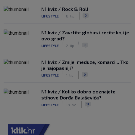
N1 kviz / Rock & Roll
|
|
0
LIFESTYLE
8. lip.
N1 kviz / Zavrtite globus i recite koji je
ovo grad?
|
|
0
LIFESTYLE
2. lip.
N1 kviz / Zmije, meduze, komarci... Tko
je najopasniji?
|
|
0
LIFESTYLE
1. lip.
N1 kviz / Koliko dobro poznajete
stihove Đorđa Balaševića?
|
|
11
LIFESTYLE
18. svi.