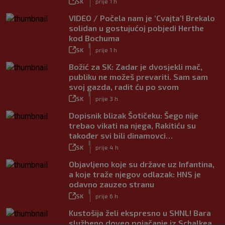
SK
prije 1 h
VIDEO / Počela nam je ‘Cvajta’! Brekalo
solidan u gostujućoj pobjedi Herthe
kod Bochuma
|
SK
prije 1 h
Božić za SK: Zadar je dvosjekli mač,
publiku ne možeš prevariti. Sam sam
svoj gazda, radit ću po svom
|
SK
prije 3 h
Dopisnik blizak Šotičeku: Šego nije
trebao vikati na njega, Rakitiću su
također svi bili dinamovci…
|
SK
prije 4 h
Objavljeno koje su države uz Infantina,
a koje traže njegov odlazak: HNS je
odavno zauzeo stranu
|
SK
prije 6 h
Kustošija želi ekspresno u SHNL! Bara
službeno doveo pojačanje iz Schalkea