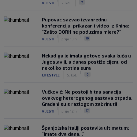
|
|
7
VIJESTI
2. kol.
Pupovac sazvao izvanrednu
konferenciju, prikazan i video iz Knina:
"Zašto DORH ne poduzima mjere?"
|
|
19
VIJESTI
prije 13 h
Nekad ga je imala gotovo svaka kuća u
Jugoslaviji, a danas postiže cijenu od
nekoliko stotina eura
|
|
0
LIFESTYLE
5. kol.
Vučković: Ne postoji hitna sanacija
ovakvog heterogenog sastava otpada.
Građani su s razlogom zabrinuti!
|
|
17
VIJESTI
prije 12 h
Španjolska Italiji postavila ultimatum:
"Imate dva dana..."