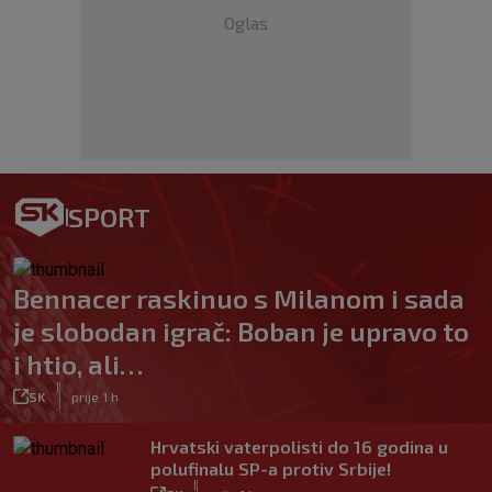
Oglas
SPORT
Bennacer raskinuo s Milanom i sada
je slobodan igrač: Boban je upravo to
i htio, ali…
|
SK
prije 1 h
Hrvatski vaterpolisti do 16 godina u
polufinalu SP-a protiv Srbije!
|