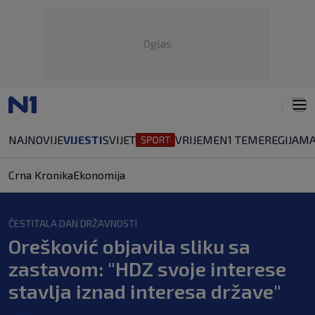
Oglas
NAJNOVIJE
VIJESTI
SVIJET
VRIJEME
N1 TEME
REGIJA
MA
Crna Kronika
Ekonomija
ČESTITALA DAN DRŽAVNOSTI
Orešković objavila sliku sa
zastavom: "HDZ svoje interese
stavlja iznad interesa države"