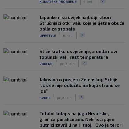
2
KLIMATSKE PROMJENE
5. kol.
Japanke nisu uvijek najbolji izbor:
Stručnjaci otkrivaju koja je ljetna obuća
bolja za stopala
|
|
0
LIFESTYLE
6. kol.
Stiže kratko osvježenje, a onda novi
toplinski val i rast temperatura
|
|
0
VRIJEME
prije 16 h
Jakovina o posjetu Zelenskog Srbiji:
"Još se nije odlučilo na koju stranu se
ide"
|
|
3
SVIJET
prije 14 h
Totalni kolaps na jugu Hrvatske,
granica paralizirana. Neki iscrpljeni
putnici završili na Hitnoj: "Ovo je teror!"