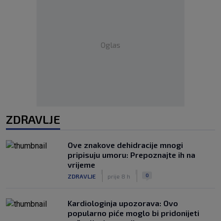
Oglas
ZDRAVLJE
Ove znakove dehidracije mnogi
pripisuju umoru: Prepoznajte ih na
vrijeme
|
|
0
ZDRAVLJE
prije 8 h
Kardiologinja upozorava: Ovo
popularno piće moglo bi pridonijeti