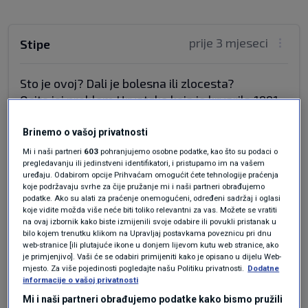
prije 3 mjeseci
Stipe
Sto je ovoj? Dali je bolesna ili zlocesta?
Ocito joj problem Hrvatske koja je krvarila 1991.
A gdje si bila tada?
Cirkus izvodis non stop
Brinemo o vašoj privatnosti
Zastavu himnu ti bi mjenjala .Tko si ti
Mi i naši partneri
603
pohranjujemo osobne podatke, kao što su podaci o
pregledavanju ili jedinstveni identifikatori, i pristupamo im na vašem
Stalno oblajavas Hrvatsku i to od ljetos
uređaju. Odabirom opcije Prihvaćam omogućit ćete tehnologije praćenja
Da ti ni zastavu sa petokrakom hej probudi se i
koje podržavaju svrhe za čije pružanje mi i naši partneri obrađujemo
nemoj stvarati mrznju i podjelu u Hrvatskoj
podatke. Ako su alati za praćenje onemogućeni, određeni sadržaj i oglasi
koje vidite možda više neće biti toliko relevantni za vas. Možete se vratiti
Sto ce ti reci tvoji bliznji djeca kad odrast?
na ovaj izbornik kako biste izmijenili svoje odabire ili povukli pristanak u
Za cega se ti boris za gledanost ?
bilo kojem trenutku klikom na Upravljaj postavkama poveznicu pri dnu
web-stranice [ili plutajuće ikone u donjem lijevom kutu web stranice, ako
Koji su tvoji rezultati ?
je primjenjivo]. Vaši će se odabiri primijeniti kako je opisano u dijelu Web-
Plenki ti pivecao placu za pazi sad 1600 eura a
mjesto. Za više pojedinosti pogledajte našu Politiku privatnosti.
Dodatne
nisi rekla hej stani to meni nepripada odricem se
informacije o vašoj privatnosti
a i to potice inflaciju
Mi i naši partneri obrađujemo podatke kako bismo pružili