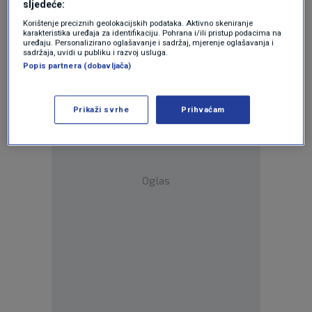
sljedeće:
Kako providno ljigavo Žalosno od jedne recimo
politicarke koja misli da radi za dobrobit naroda
Korištenje preciznih geolokacijskih podataka. Aktivno skeniranje
karakteristika uređaja za identifikaciju. Pohrana i/ili pristup podacima na
uređaju. Personalizirano oglašavanje i sadržaj, mjerenje oglašavanja i
Odgovor
sadržaja, uvidi u publiku i razvoj usluga.
Popis partnera (dobavljača)
Prikaži svrhe
Prihvaćam
Oglas