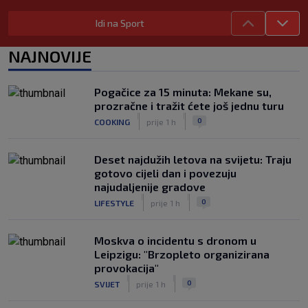
|
SK
prije 5 h
Idi na Sport
Tomiyasu se vraća u Premier ligu,
postat će suigrač bivšeg Vatrenog
NAJNOVIJE
|
SK
prije 4 h
Veliko priznanje za hrvatskog
Pogačice za 15 minuta: Mekane su,
stručnjaka: Jurica Žuža novi je pomoćni
prozračne i tražit ćete još jednu turu
trener Barcelone
|
|
0
COOKING
prije 1 h
|
SK
prije 3 h
Deset najdužih letova na svijetu: Traju
gotovo cijeli dan i povezuju
najudaljenije gradove
|
|
0
LIFESTYLE
prije 1 h
Moskva o incidentu s dronom u
Leipzigu: "Brzopleto organizirana
provokacija"
|
|
0
SVIJET
prije 1 h