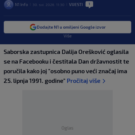
1
N1 Info
VIJESTI
30. svi. 2026. 11:30
|
|
|
Dodajte N1 u omiljeni Google izvor
Više
Saborska zastupnica Dalija Orešković oglasila
se na Facebooku i čestitala Dan državnostit te
poručila kako joj "osobno puno veći značaj ima
25. lipnja 1991. godine"
Pročitaj više
Oglas