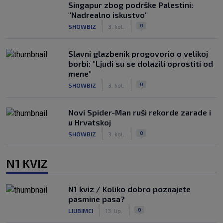
Singapur zbog podrške Palestini:
"Nadrealno iskustvo"
|
|
0
SHOWBIZ
3. kol.
Slavni glazbenik progovorio o velikoj
borbi: "Ljudi su se dolazili oprostiti od
mene"
|
|
0
SHOWBIZ
3. kol.
Novi Spider-Man ruši rekorde zarade i
u Hrvatskoj
|
|
0
SHOWBIZ
3. kol.
N1 KVIZ
N1 kviz / Koliko dobro poznajete
pasmine pasa?
|
|
0
LJUBIMCI
13. lip.