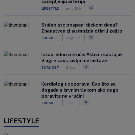
začepljenju arterija
|
|
2
LIFESTYLE
prije 15 h
Stalno ste pospani tijekom dana?
Znanstvenici su možda otkrili zašto
|
|
0
ZDRAVLJE
prije 17 h
Izvanredno otkriće: Aktivni sastojak
Viagre zaustavlja metastaze
|
|
2
ZNANOST
6. kol.
Kardiolog upozorava: Evo što se
događa s krvnim tlakom ako dugo
boravite na vrućini
|
|
0
ZDRAVLJE
5. kol.
LIFESTYLE