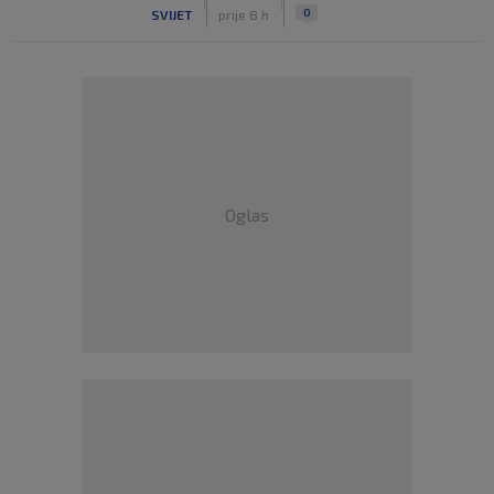
|
|
0
SVIJET
prije 8 h
Oglas