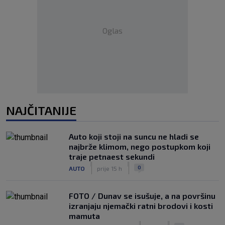
Oglas
NAJČITANIJE
Auto koji stoji na suncu ne hladi se
najbrže klimom, nego postupkom koji
traje petnaest sekundi
|
|
0
AUTO
prije 15 h
FOTO / Dunav se isušuje, a na površinu
izranjaju njemački ratni brodovi i kosti
mamuta
|
|