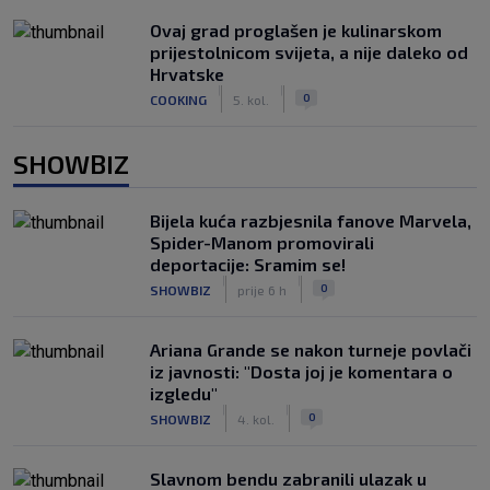
Ovaj grad proglašen je kulinarskom
prijestolnicom svijeta, a nije daleko od
Hrvatske
|
|
0
COOKING
5. kol.
SHOWBIZ
Bijela kuća razbjesnila fanove Marvela,
Spider-Manom promovirali
deportacije: Sramim se!
|
|
0
SHOWBIZ
prije 6 h
Ariana Grande se nakon turneje povlači
iz javnosti: "Dosta joj je komentara o
izgledu"
|
|
0
SHOWBIZ
4. kol.
Slavnom bendu zabranili ulazak u