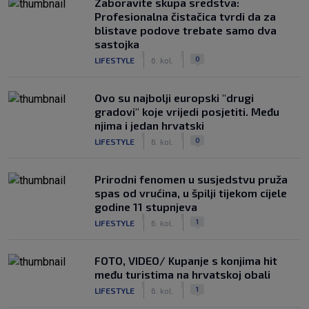
Zaboravite skupa sredstva:
Profesionalna čistačica tvrdi da za
blistave podove trebate samo dva
sastojka
|
|
0
LIFESTYLE
6. kol.
Ovo su najbolji europski "drugi
gradovi" koje vrijedi posjetiti. Među
njima i jedan hrvatski
|
|
0
LIFESTYLE
6. kol.
Prirodni fenomen u susjedstvu pruža
spas od vrućina, u špilji tijekom cijele
godine 11 stupnjeva
|
|
1
LIFESTYLE
6. kol.
FOTO, VIDEO/ Kupanje s konjima hit
među turistima na hrvatskoj obali
|
|
1
LIFESTYLE
6. kol.