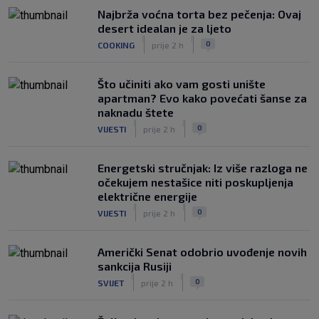
Najbrža voćna torta bez pečenja: Ovaj
desert idealan je za ljeto
|
|
0
COOKING
prije 2 h
Što učiniti ako vam gosti unište
apartman? Evo kako povećati šanse za
naknadu štete
|
|
0
VIJESTI
prije 2 h
Energetski stručnjak: Iz više razloga ne
očekujem nestašice niti poskupljenja
električne energije
|
|
0
VIJESTI
prije 2 h
Američki Senat odobrio uvođenje novih
sankcija Rusiji
|
|
0
SVIJET
prije 2 h