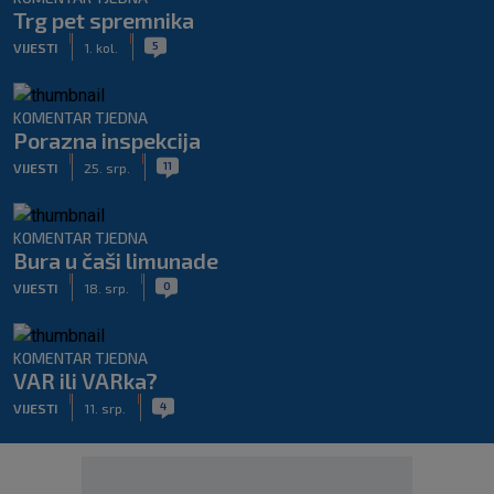
Trg pet spremnika
|
|
5
VIJESTI
1. kol.
KOMENTAR TJEDNA
Porazna inspekcija
|
|
11
VIJESTI
25. srp.
KOMENTAR TJEDNA
Bura u čaši limunade
|
|
0
VIJESTI
18. srp.
KOMENTAR TJEDNA
VAR ili VARka?
|
|
4
VIJESTI
11. srp.