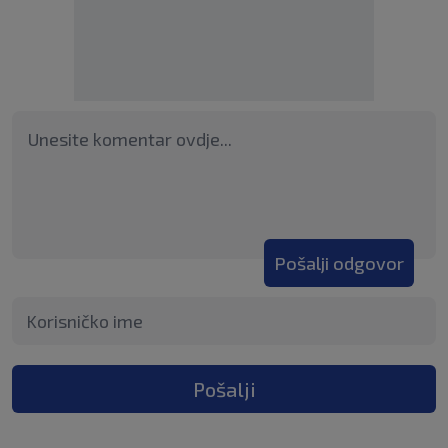
Pošalji odgovor
Pošalji