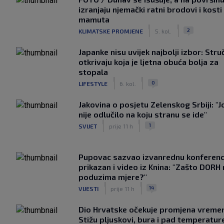
izranjaju njemački ratni brodovi i kosti
mamuta
|
|
2
KLIMATSKE PROMJENE
5. kol.
Japanke nisu uvijek najbolji izbor: Stru
otkrivaju koja je ljetna obuća bolja za
stopala
|
|
0
LIFESTYLE
6. kol.
Jakovina o posjetu Zelenskog Srbiji: "J
nije odlučilo na koju stranu se ide"
|
|
1
SVIJET
prije 11 h
Pupovac sazvao izvanrednu konferenci
prikazan i video iz Knina: "Zašto DORH
poduzima mjere?"
|
|
14
VIJESTI
prije 11 h
Dio Hrvatske očekuje promjena vreme
Stižu pljuskovi, bura i pad temperatur