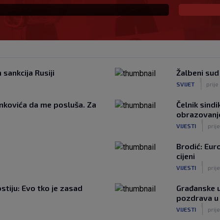
sankcija Rusiji
Žalbeni sud
|
SVIJET
prije
nkovića da me posluša. Za
Čelnik sindi
obrazovanje
|
VIJESTI
prije
Brodić: Euro
cijeni
|
VIJESTI
prije
tiju: Evo tko je zasad
Građanske u
pozdrava u
|
VIJESTI
prije