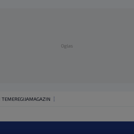
Oglas
1 TEME
REGIJA
MAGAZIN
N1 KOMENTAR
KOLUMNE