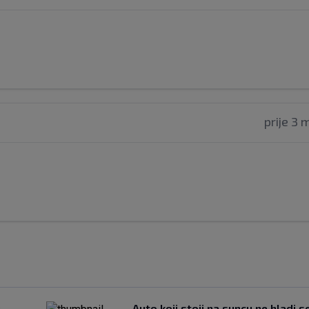
prije 3 
u
Auto koji stoji na suncu ne hladi s