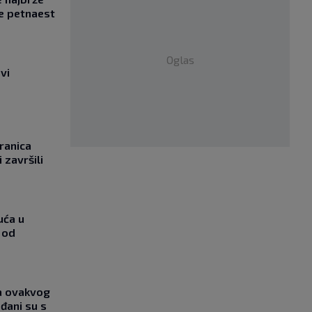
e petnaest
Oglas
vi
ranica
 završili
uća u
 od
ja ovakvog
đani su s