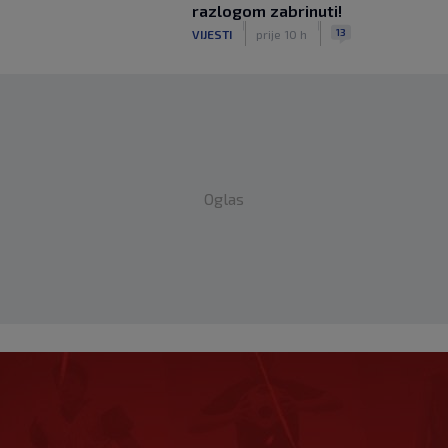
razlogom zabrinuti!
|
|
13
VIJESTI
prije 10 h
Oglas
li mač, publiku ne
oj gazda, radit ću po