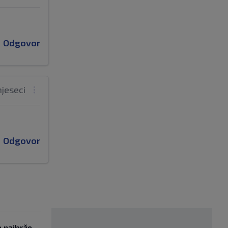
Odgovor
mjeseci
Odgovor
e najbrže