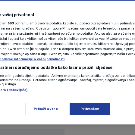
N1(DIS)INFO
onicama na dan finala
KLIMATSKE PROMJENE
 vašoj privatnosti
rtneri
603
pohranjujemo osobne podatke, kao što su podaci o pregledavanju ili jedinstveni 
FOTO
o im na vašem uređaju. Odabirom opcije Prihvaćam omogućit ćete tehnologije praćenja
vrhe za čije pružanje mi i naši partneri obrađujemo podatke. Ako su alati za praćenje
žaj i oglasi koje vidite možda više neće biti toliko relevantni za vas. Možete se vratiti n
VIDEO
zmijenili svoje odabire ili povukli pristanak u bilo kojem trenutku klikom na Upravljaj p
ra
i dnu web-stranice [ili plutajuće ikone u donjem lijevom kutu web stranice, ako je primje
rimijeniti kako je opisano u dijelu Web-mjesto. Za više pojedinosti pogledajte našu Politi
Dodatne informacije o vašoj privatnosti
 partneri obrađujemo podatke kako bismo pružili sljedeće:
reciznih geolokacijskih podataka. Aktivno skeniranje karakteristika uređaja za identifika
p podacima na uređaju. Personalizirano oglašavanje i sadržaj, mjerenje oglašavanja i sadr
zvoj usluga.
era (dobavljača)
a Eurosonga, na kojem će se 25 zemalja boriti za po
 predstavlja grupa Lelek, a uoči natjecanja, kao i 
Prikaži svrhe
Prihvaćam