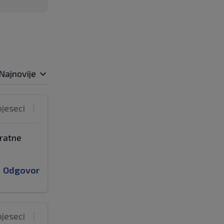
Najnovije
mjeseci
kratne
Odgovor
mjeseci