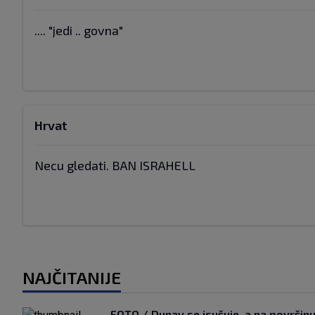
.... "jedi .. govna"
Hrvat
Necu gledati. BAN ISRAHELL
NAJČITANIJE
FOTO / Dunav se isušuje, a na površin