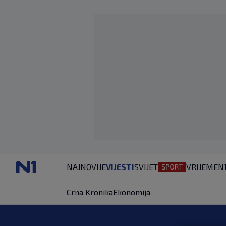
NAJNOVIJE
VIJESTI
SVIJET
VRIJEME
N
Crna Kronika
Ekonomija