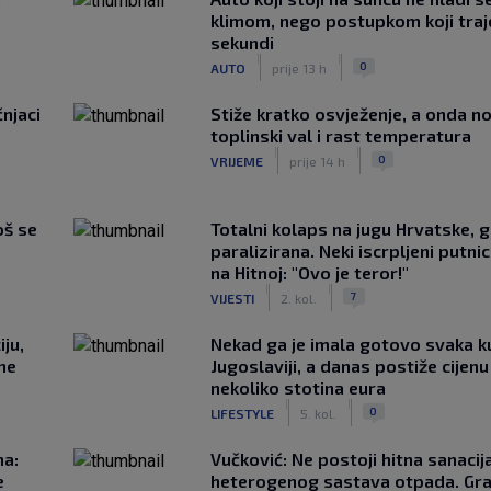
klimom, nego postupkom koji traj
sekundi
|
|
0
AUTO
prije 13 h
čnjaci
Stiže kratko osvježenje, a onda no
toplinski val i rast temperatura
|
|
0
VRIJEME
prije 14 h
oš se
Totalni kolaps na jugu Hrvatske, g
paralizirana. Neki iscrpljeni putnici
na Hitnoj: "Ovo je teror!"
|
|
7
VIJESTI
2. kol.
ju,
Nekad ga je imala gotovo svaka k
 ne
Jugoslaviji, a danas postiže cijenu
nekoliko stotina eura
|
|
0
LIFESTYLE
5. kol.
na:
Vučković: Ne postoji hitna sanaci
e
heterogenog sastava otpada. Gra