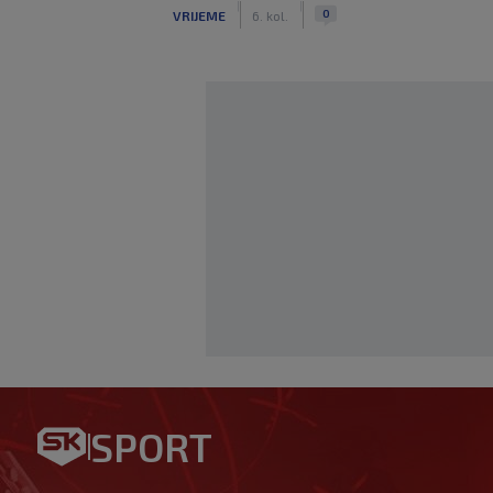
|
|
0
VRIJEME
6. kol.
Božić za SK: Zadar je dvosjek
možeš prevariti. Sam sam sv
SPORT
svom
|
SK
prije 1 h