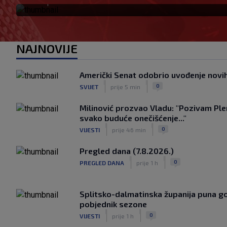
NAJNOVIJE
Američki Senat odobrio uvođenje novih 
|
|
0
SVIJET
prije 5 min
Milinović prozvao Vladu: "Pozivam Ple
svako buduće onečišćenje..."
|
|
0
VIJESTI
prije 46 min
Pregled dana (7.8.2026.)
|
|
0
PREGLED DANA
prije 1 h
Splitsko-dalmatinska županija puna gos
pobjednik sezone
|
|
0
VIJESTI
prije 1 h