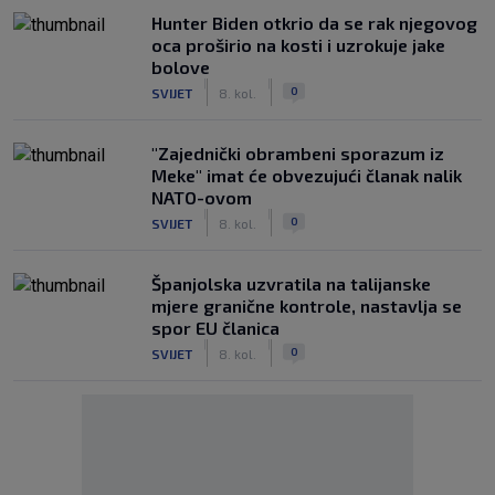
Hunter Biden otkrio da se rak njegovog
oca proširio na kosti i uzrokuje jake
bolove
|
|
0
SVIJET
8. kol.
"Zajednički obrambeni sporazum iz
Meke" imat će obvezujući članak nalik
NATO-ovom
|
|
0
SVIJET
8. kol.
Španjolska uzvratila na talijanske
mjere granične kontrole, nastavlja se
spor EU članica
|
|
0
SVIJET
8. kol.