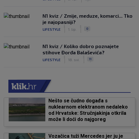
N1 kviz / Zmije, meduze, komarci... Tko
je najopasniji?
|
|
0
LIFESTYLE
1. lip.
N1 kviz / Koliko dobro poznajete
stihove Đorđa Balaševića?
|
|
11
LIFESTYLE
18. svi.
Nešto se čudno događa s
nuklearnom elektranom nedaleko
od Hrvatske: Stručnjakinja otkrila
može li doći do najgoreg
Vozačica tuži Mercedes jer ju je