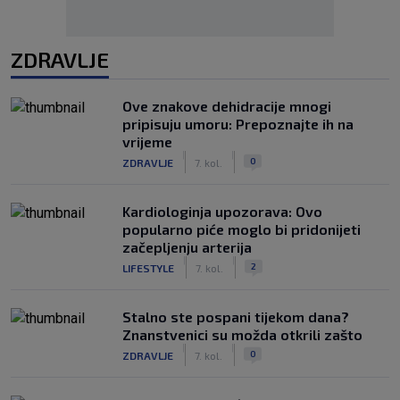
ZDRAVLJE
Ove znakove dehidracije mnogi
pripisuju umoru: Prepoznajte ih na
vrijeme
|
|
0
ZDRAVLJE
7. kol.
Kardiologinja upozorava: Ovo
popularno piće moglo bi pridonijeti
začepljenju arterija
|
|
2
LIFESTYLE
7. kol.
Stalno ste pospani tijekom dana?
Znanstvenici su možda otkrili zašto
|
|
0
ZDRAVLJE
7. kol.