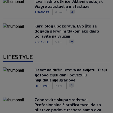
Izvanredno otkriće: Aktivni sastojak
Viagre zaustavlja metastaze
|
|
2
ZNANOST
6. kol.
Kardiolog upozorava: Evo što se
događa s krvnim tlakom ako dugo
boravite na vrućini
|
|
0
ZDRAVLJE
5. kol.
LIFESTYLE
Deset najdužih letova na svijetu: Traju
gotovo cijeli dan i povezuju
najudaljenije gradove
|
|
0
LIFESTYLE
7. kol.
Zaboravite skupa sredstva:
Profesionalna čistačica tvrdi da za
blistave podove trebate samo dva