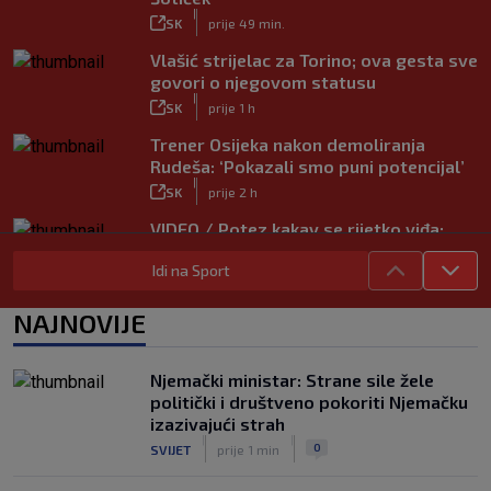
|
SK
prije 49 min.
Vlašić strijelac za Torino; ova gesta sve
govori o njegovom statusu
|
SK
prije 1 h
Trener Osijeka nakon demoliranja
Rudeša: ‘Pokazali smo puni potencijal’
|
SK
prije 2 h
VIDEO / Potez kakav se rijetko viđa:
Kada pomoć nije stigla, na rukama je
Idi na Sport
iznio suigrača u bolovima
|
SK
prije 5 h
NAJNOVIJE
Vušković debitirao za Brighton:
Pogledajte brojke iz prvog nastupa
|
Njemački ministar: Strane sile žele
SK
prije 3 h
politički i društveno pokoriti Njemačku
Dinamo u finalu Ramljaka! Sutra protiv
izazivajući strah
Ajaxa na glavnom terenu Maksimira
|
|
0
SVIJET
prije 1 min
|
SK
prije 3 h