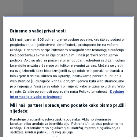
Brinemo o vašoj privatnosti
Oglas
Mi i naši partneri
603
pohranjujemo osobne podatke, kao što su podaci o
pregledavanju ili jedinstveni identifikatori, i pristupamo im na vašem
uređaju. Odabirom opcije Prihvaćam omogućit ćete tehnologije praćenja
koje podržavaju svrhe za čije pružanje mi i naši partneri obrađujemo
podatke. Ako su alati za praćenje onemogućeni, određeni sadržaj i oglasi
koje vidite možda više neće biti toliko relevantni za vas. Možete se vratiti
na ovaj izbornik kako biste izmijenili svoje odabire ili povukli pristanak u
bilo kojem trenutku klikom na Upravljaj postavkama poveznicu pri dnu
web-stranice [ili plutajuće ikone u donjem lijevom kutu web stranice, ako
je primjenjivo]. Vaši će se odabiri primijeniti kako je opisano u dijelu Web-
mjesto. Za više pojedinosti pogledajte našu Politiku privatnosti.
Dodatne
informacije o vašoj privatnosti
Mi i naši partneri obrađujemo podatke kako bismo pružili
Oglas
sljedeće:
Korištenje preciznih geolokacijskih podataka. Aktivno skeniranje
karakteristika uređaja za identifikaciju. Pohrana i/ili pristup podacima na
uređaju. Personalizirano oglašavanje i sadržaj, mjerenje oglašavanja i
sadržaja, uvidi u publiku i razvoj usluga.