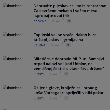
Napravite pljeskavice kao iz restorana:
Za savršeno mekano i sočno meso
isprobajte ovaj trik
|
|
0
COOKING
8. kol.
Toplinski val se vraća: Nakon bure,
stižu pljuskovi i grmljavina
|
|
0
VRIJEME
8. kol.
Miletić sve dostavio MUP-u: "Sumnjivi
otpad nalazi se i kod Udbine, na
zemljišnoj čestici u vlasništvu države"
|
|
7
VIJESTI
8. kol.
Ozljede glave, kralježnice i prsnog
koša: Vatrogasci spriječili veliki požar
|
|
1
VIJESTI
8. kol.