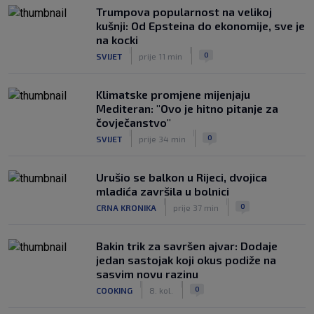
Trumpova popularnost na velikoj
kušnji: Od Epsteina do ekonomije, sve je
na kocki
|
|
0
SVIJET
prije 11 min
Klimatske promjene mijenjaju
Mediteran: "Ovo je hitno pitanje za
čovječanstvo"
|
|
0
SVIJET
prije 34 min
Urušio se balkon u Rijeci, dvojica
mladića završila u bolnici
|
|
0
CRNA KRONIKA
prije 37 min
Bakin trik za savršen ajvar: Dodaje
jedan sastojak koji okus podiže na
sasvim novu razinu
|
|
0
COOKING
8. kol.