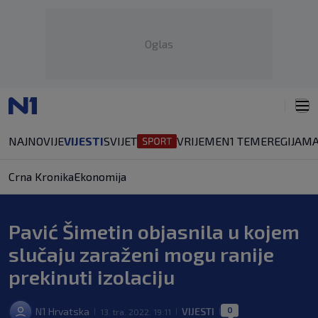
Oglas
NAJNOVIJE
VIJESTI
SVIJET
VRIJEME
N1 TEME
REGIJA
MA
Crna Kronika
Ekonomija
Pavić Šimetin objasnila u kojem
slučaju zaraženi mogu ranije
prekinuti izolaciju
0
N1 Hrvatska
VIJESTI
13. tra. 2022. 19:11
|
|
|