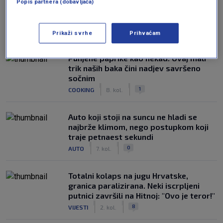
Popis partnera (dobavljača)
NAJČITANIJE
Prikaži svrhe
Prihvaćam
Punjene paprike kao nekad: Ovaj mali
trik naših baka čini nadjev savršeno
sočnim
|
|
1
COOKING
8. kol.
Auto koji stoji na suncu ne hladi se
najbrže klimom, nego postupkom koji
traje petnaest sekundi
|
|
0
AUTO
7. kol.
Totalni kolaps na jugu Hrvatske,
granica paralizirana. Neki iscrpljeni
putnici završili na Hitnoj: "Ovo je teror!"
|
|
8
VIJESTI
2. kol.