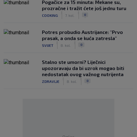
Pogačice za 15 minuta: Mekane su,
prozračne i tražit ćete još jednu turu
|
|
0
COOKING
7. kol.
Potres probudio Austrijance: "Prvo
prasak, a onda se kuća zatresla"
|
|
0
SVIJET
8. kol.
Stalno ste umorni? Liječnici
upozoravaju da bi uzrok mogao biti
nedostatak ovog važnog nutrijenta
|
|
0
ZDRAVLJE
8. kol.
Oglas