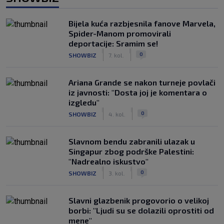
Bijela kuća razbjesnila fanove Marvela,
Spider-Manom promovirali
deportacije: Sramim se!
|
|
0
SHOWBIZ
7. kol.
Ariana Grande se nakon turneje povlači
iz javnosti: "Dosta joj je komentara o
izgledu"
|
|
0
SHOWBIZ
4. kol.
Slavnom bendu zabranili ulazak u
Singapur zbog podrške Palestini:
"Nadrealno iskustvo"
|
|
0
SHOWBIZ
3. kol.
Slavni glazbenik progovorio o velikoj
borbi: "Ljudi su se dolazili oprostiti od
mene"