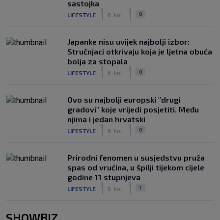
sastojka
|
|
0
LIFESTYLE
6. kol.
Japanke nisu uvijek najbolji izbor:
Stručnjaci otkrivaju koja je ljetna obuća
bolja za stopala
|
|
0
LIFESTYLE
6. kol.
Ovo su najbolji europski "drugi
gradovi" koje vrijedi posjetiti. Među
njima i jedan hrvatski
|
|
0
LIFESTYLE
6. kol.
Prirodni fenomen u susjedstvu pruža
spas od vrućina, u špilji tijekom cijele
godine 11 stupnjeva
|
|
1
LIFESTYLE
6. kol.
SHOWBIZ