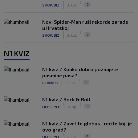
|
|
0
SHOWBIZ
3. kol.
Novi Spider-Man ruši rekorde zarade i
u Hrvatskoj
|
|
0
SHOWBIZ
3. kol.
N1 KVIZ
N1 kviz / Koliko dobro poznajete
pasmine pasa?
|
|
0
LJUBIMCI
13. lip.
N1 kviz / Rock & Roll
|
|
0
LIFESTYLE
8. lip.
N1 kviz / Zavrtite globus i recite koji je
ovo grad?
|
|
0
LIFESTYLE
2. lip.