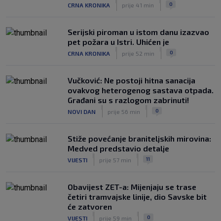
|
|
0
CRNA KRONIKA
prije 41 min
Serijski piroman u istom danu izazvao
pet požara u Istri. Uhićen je
|
|
0
CRNA KRONIKA
prije 52 min
Vučković: Ne postoji hitna sanacija
ovakvog heterogenog sastava otpada.
Građani su s razlogom zabrinuti!
|
|
0
NOVI DAN
prije 56 min
Stiže povećanje braniteljskih mirovina:
Medved predstavio detalje
|
|
11
VIJESTI
prije 57 min
Obavijest ZET-a: Mijenjaju se trase
četiri tramvajske linije, dio Savske bit
će zatvoren
|
|
0
VIJESTI
prije 59 min