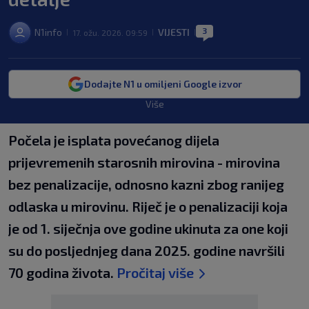
3
N1info
VIJESTI
17. ožu. 2026. 09:59
|
|
|
Dodajte N1 u omiljeni Google izvor
Više
Počela je isplata povećanog dijela
prijevremenih starosnih mirovina - mirovina
bez penalizacije, odnosno kazni zbog ranijeg
odlaska u mirovinu. Riječ je o penalizaciji koja
je od 1. siječnja ove godine ukinuta za one koji
su do posljednjeg dana 2025. godine navršili
70 godina života.
Pročitaj više