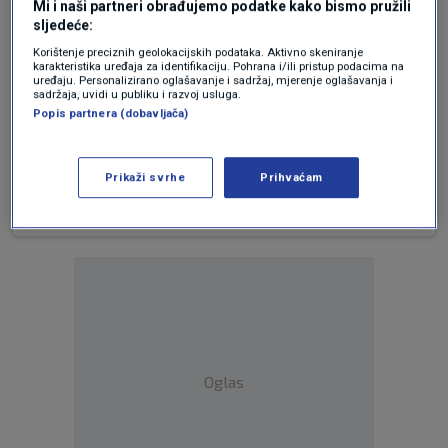
Sram te bilo bas si pravi govnar
Mi i naši partneri obrađujemo podatke kako bismo pružili
sljedeće:
Stami se neznas o cemu pricas
Ljigavsc jedan vrijedas te jadne ljude
Korištenje preciznih geolokacijskih podataka. Aktivno skeniranje
karakteristika uređaja za identifikaciju. Pohrana i/ili pristup podacima na
Lopovi uzeli firme a oni ostajali bez
uređaju. Personalizirano oglašavanje i sadržaj, mjerenje oglašavanja i
sadržaja, uvidi u publiku i razvoj usluga.
posla a tada nisi mogao dobiti posao
Popis partnera (dobavljača)
radi tih lopova koji su oteli firme
A ti govnaru baljezgas imas li malo
mozga
Prikaži svrhe
Prihvaćam
Oglas