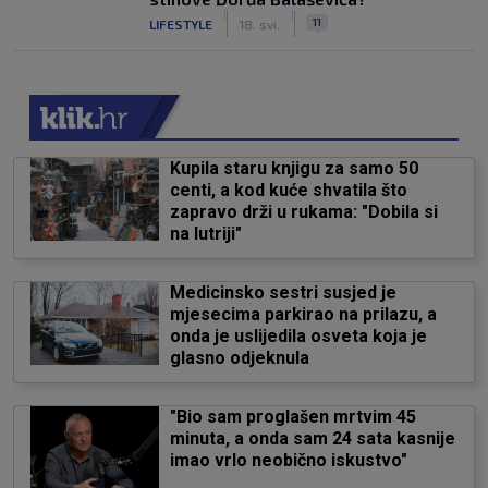
|
|
11
LIFESTYLE
18. svi.
Kupila staru knjigu za samo 50
centi, a kod kuće shvatila što
zapravo drži u rukama: "Dobila si
na lutriji"
Medicinsko sestri susjed je
mjesecima parkirao na prilazu, a
onda je uslijedila osveta koja je
glasno odjeknula
"Bio sam proglašen mrtvim 45
minuta, a onda sam 24 sata kasnije
imao vrlo neobično iskustvo"