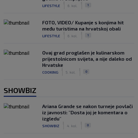
|
|
1
LIFESTYLE
6. kol.
FOTO, VIDEO/ Kupanje s konjima hit
među turistima na hrvatskoj obali
|
|
1
LIFESTYLE
6. kol.
Ovaj grad proglašen je kulinarskom
prijestolnicom svijeta, a nije daleko od
Hrvatske
|
|
0
COOKING
5. kol.
SHOWBIZ
Ariana Grande se nakon turneje povlači
iz javnosti: "Dosta joj je komentara o
izgledu"
|
|
0
SHOWBIZ
4. kol.