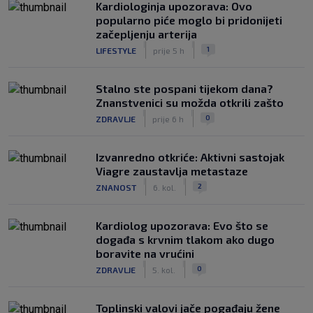
Kardiologinja upozorava: Ovo
popularno piće moglo bi pridonijeti
začepljenju arterija
|
|
1
LIFESTYLE
prije 5 h
Stalno ste pospani tijekom dana?
Znanstvenici su možda otkrili zašto
|
|
0
ZDRAVLJE
prije 6 h
Izvanredno otkriće: Aktivni sastojak
Viagre zaustavlja metastaze
|
|
2
ZNANOST
6. kol.
Kardiolog upozorava: Evo što se
događa s krvnim tlakom ako dugo
boravite na vrućini
|
|
0
ZDRAVLJE
5. kol.
Toplinski valovi jače pogađaju žene