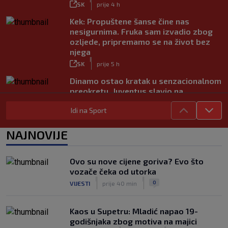
SK
prije 4 h
Kek: Propuštene šanse čine nas
nesigurnima. Fruka sam izvadio zbog
ozljede, pripremamo se na život bez
njega
|
SK
prije 5 h
Dinamo ostao kratak u senzacionalnom
preokretu, Juventus slavio na
otvaranju Ramljakova turnira
Idi na Sport
|
SK
prije 3 h
Trener Žalgirisa ne odustaje: ‘Vidi se
NAJNOVIJE
razlika u kvaliteti, ali pokušat ćemo
iznenaditi na Poljudu’
|
Ovo su nove cijene goriva? Evo što
SK
prije 4 h
vozače čeka od utorka
Ovo se Hajduku nije dogodilo već šest
|
|
0
VIJESTI
prije 40 min
godina
|
SK
6. kol.
Kaos u Supetru: Mladić napao 19-
godišnjaka zbog motiva na majici