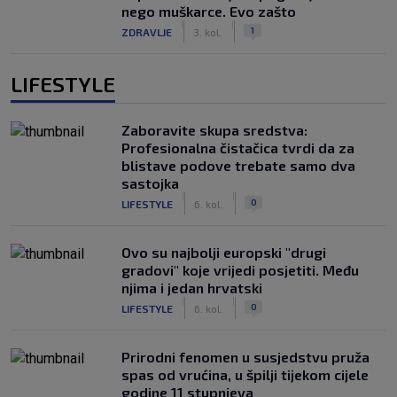
nego muškarce. Evo zašto
|
|
1
ZDRAVLJE
3. kol.
LIFESTYLE
Zaboravite skupa sredstva:
Profesionalna čistačica tvrdi da za
blistave podove trebate samo dva
sastojka
|
|
0
LIFESTYLE
6. kol.
Ovo su najbolji europski "drugi
gradovi" koje vrijedi posjetiti. Među
njima i jedan hrvatski
|
|
0
LIFESTYLE
6. kol.
Prirodni fenomen u susjedstvu pruža
spas od vrućina, u špilji tijekom cijele
godine 11 stupnjeva