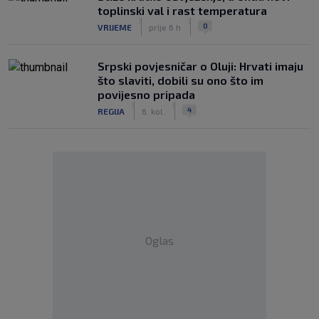
toplinski val i rast temperatura
|
|
0
VRIJEME
prije 6 h
Srpski povjesničar o Oluji: Hrvati imaju
što slaviti, dobili su ono što im
povijesno pripada
|
|
4
REGIJA
6. kol.
Oglas