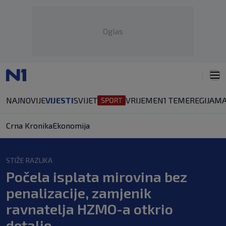
Oglas
NAJNOVIJE
VIJESTI
SVIJET
VRIJEME
N1 TEME
REGIJA
MA
Crna Kronika
Ekonomija
STIŽE RAZLIKA
Počela isplata mirovina bez
penalizacije, zamjenik
ravnatelja HZMO-a otkrio
detalje