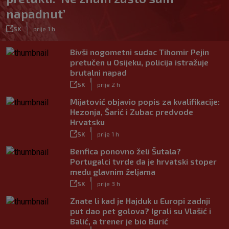
napadnut’
|
SK
prije 1 h
Bivši nogometni sudac Tihomir Pejin
pretučen u Osijeku, policija istražuje
brutalni napad
|
SK
prije 2 h
Mijatović objavio popis za kvalifikacije:
Hezonja, Šarić i Zubac predvode
Hrvatsku
|
SK
prije 1 h
Benfica ponovno želi Šutala?
Portugalci tvrde da je hrvatski stoper
među glavnim željama
|
SK
prije 3 h
Znate li kad je Hajduk u Europi zadnji
put dao pet golova? Igrali su Vlašić i
Balić, a trener je bio Burić
|