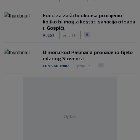
Fond za zaštitu okoliša procijenio
koliko bi mogla koštati sanacija otpada
u Gospiću
|
|
0
VIJESTI
prije 1 h
U moru kod Pašmana pronađeno tijelo
mladog Slovenca
|
|
0
CRNA KRONIKA
prije 1 h
Oglas