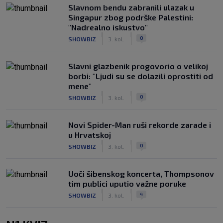
Slavnom bendu zabranili ulazak u
Singapur zbog podrške Palestini:
"Nadrealno iskustvo"
|
|
0
SHOWBIZ
3. kol.
Slavni glazbenik progovorio o velikoj
borbi: "Ljudi su se dolazili oprostiti od
mene"
|
|
0
SHOWBIZ
3. kol.
Novi Spider-Man ruši rekorde zarade i
u Hrvatskoj
|
|
0
SHOWBIZ
3. kol.
Uoči šibenskog koncerta, Thompsonov
tim publici uputio važne poruke
|
|
4
SHOWBIZ
3. kol.