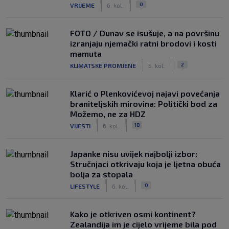
|
|
0
VRIJEME
6. kol.
FOTO / Dunav se isušuje, a na površinu
izranjaju njemački ratni brodovi i kosti
mamuta
|
|
2
KLIMATSKE PROMJENE
5. kol.
Klarić o Plenkovićevoj najavi povećanja
braniteljskih mirovina: Politički bod za
Možemo, ne za HDZ
|
|
18
VIJESTI
6. kol.
Japanke nisu uvijek najbolji izbor:
Stručnjaci otkrivaju koja je ljetna obuća
bolja za stopala
|
|
0
LIFESTYLE
6. kol.
Kako je otkriven osmi kontinent?
Zealandija im je cijelo vrijeme bila pod