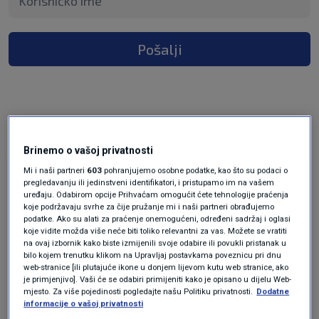
Pošalji
2 KOMENTARA
Najnovije
Brinemo o vašoj privatnosti
Mi i naši partneri
603
pohranjujemo osobne podatke, kao što su podaci o
prije 5 mjeseci
hovnar
pregledavanju ili jedinstveni identifikatori, i pristupamo im na vašem
uređaju. Odabirom opcije Prihvaćam omogućit ćete tehnologije praćenja
koje podržavaju svrhe za čije pružanje mi i naši partneri obrađujemo
Koja penalizacija ? Jer su još živi ili ?
podatke. Ako su alati za praćenje onemogućeni, određeni sadržaj i oglasi
koje vidite možda više neće biti toliko relevantni za vas. Možete se vratiti
Odgovor
na ovaj izbornik kako biste izmijenili svoje odabire ili povukli pristanak u
bilo kojem trenutku klikom na Upravljaj postavkama poveznicu pri dnu
web-stranice [ili plutajuće ikone u donjem lijevom kutu web stranice, ako
prije 5 mjeseci
je primjenjivo]. Vaši će se odabiri primijeniti kako je opisano u dijelu Web-
Stipe
mjesto. Za više pojedinosti pogledajte našu Politiku privatnosti.
Dodatne
informacije o vašoj privatnosti