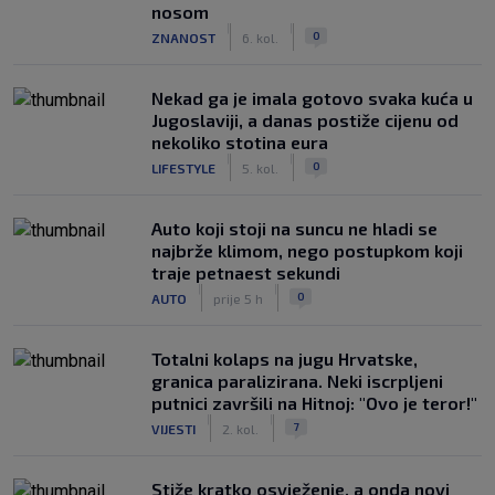
nosom
|
|
0
ZNANOST
6. kol.
Nekad ga je imala gotovo svaka kuća u
Jugoslaviji, a danas postiže cijenu od
nekoliko stotina eura
|
|
0
LIFESTYLE
5. kol.
Auto koji stoji na suncu ne hladi se
najbrže klimom, nego postupkom koji
traje petnaest sekundi
|
|
0
AUTO
prije 5 h
Totalni kolaps na jugu Hrvatske,
granica paralizirana. Neki iscrpljeni
putnici završili na Hitnoj: "Ovo je teror!"
|
|
7
VIJESTI
2. kol.
Stiže kratko osvježenje, a onda novi