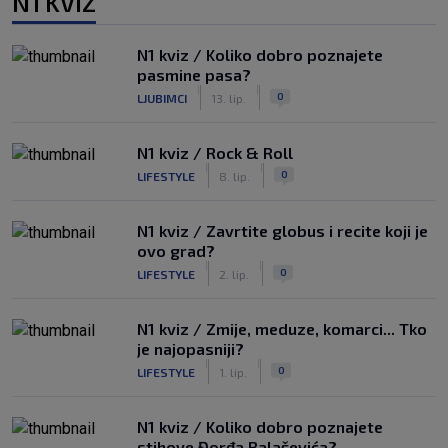
N1 KVIZ
N1 kviz / Koliko dobro poznajete
pasmine pasa?
|
|
0
LJUBIMCI
13. lip.
N1 kviz / Rock & Roll
|
|
0
LIFESTYLE
8. lip.
N1 kviz / Zavrtite globus i recite koji je
ovo grad?
|
|
0
LIFESTYLE
2. lip.
N1 kviz / Zmije, meduze, komarci... Tko
je najopasniji?
|
|
0
LIFESTYLE
1. lip.
N1 kviz / Koliko dobro poznajete
stihove Đorđa Balaševića?