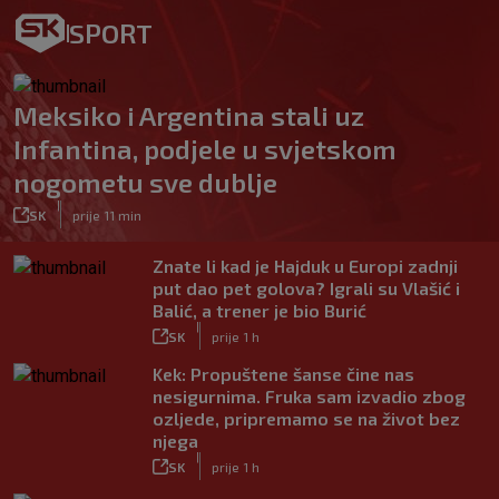
SPORT
Meksiko i Argentina stali uz
Infantina, podjele u svjetskom
nogometu sve dublje
|
SK
prije 11 min
Znate li kad je Hajduk u Europi zadnji
put dao pet golova? Igrali su Vlašić i
Balić, a trener je bio Burić
|
SK
prije 1 h
Kek: Propuštene šanse čine nas
nesigurnima. Fruka sam izvadio zbog
ozljede, pripremamo se na život bez
njega
|
SK
prije 1 h