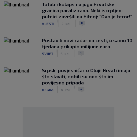
Totalni kolaps na jugu Hrvatske,
granica paralizirana. Neki iscrpljeni
putnici završili na Hitnoj: "Ovo je teror!"
|
|
8
VIJESTI
2. kol.
Postavili novi radar na cesti, u samo 10
tjedana prikupio milijune eura
|
|
1
SVIJET
5. kol.
Srpski povjesničar o Oluji: Hrvati imaju
što slaviti, dobili su ono što im
povijesno pripada
|
|
4
REGIJA
6. kol.