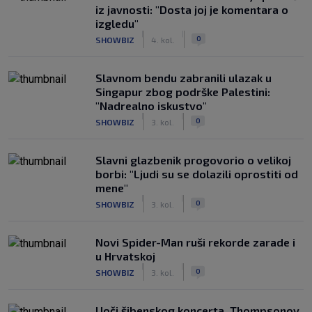
iz javnosti: "Dosta joj je komentara o
izgledu"
|
|
0
SHOWBIZ
4. kol.
Slavnom bendu zabranili ulazak u
Singapur zbog podrške Palestini:
"Nadrealno iskustvo"
|
|
0
SHOWBIZ
3. kol.
Slavni glazbenik progovorio o velikoj
borbi: "Ljudi su se dolazili oprostiti od
mene"
|
|
0
SHOWBIZ
3. kol.
Novi Spider-Man ruši rekorde zarade i
u Hrvatskoj
|
|
0
SHOWBIZ
3. kol.
Uoči šibenskog koncerta, Thompsonov