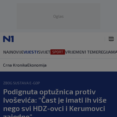
Oglas
NAJNOVIJE
VIJESTI
SVIJET
VRIJEME
N1 TEME
REGIJA
MA
Crna Kronika
Ekonomija
ZBOG SUSTAVA E-GOP
Podignuta optužnica protiv
Ivoševića: "Čast je imati ih više
nego svi HDZ-ovci i Kerumovci
zajedno"