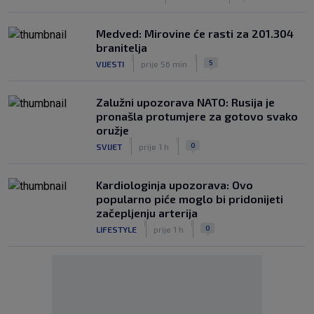
Medved: Mirovine će rasti za 201.304
branitelja
|
|
5
VIJESTI
prije 56 min
Zalužni upozorava NATO: Rusija je
pronašla protumjere za gotovo svako
oružje
|
|
0
SVIJET
prije 1 h
Kardiologinja upozorava: Ovo
popularno piće moglo bi pridonijeti
začepljenju arterija
|
|
0
LIFESTYLE
prije 1 h