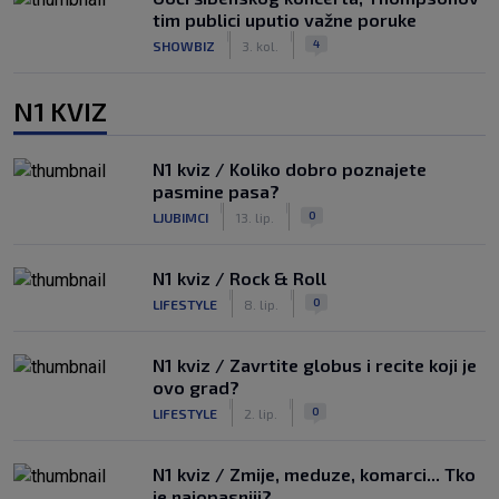
tim publici uputio važne poruke
|
|
4
SHOWBIZ
3. kol.
N1 KVIZ
N1 kviz / Koliko dobro poznajete
pasmine pasa?
|
|
0
LJUBIMCI
13. lip.
N1 kviz / Rock & Roll
|
|
0
LIFESTYLE
8. lip.
N1 kviz / Zavrtite globus i recite koji je
ovo grad?
|
|
0
LIFESTYLE
2. lip.
N1 kviz / Zmije, meduze, komarci... Tko
je najopasniji?