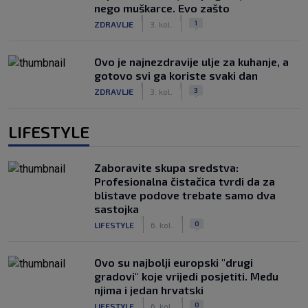
nego muškarce. Evo zašto
|
|
1
ZDRAVLJE
3. kol.
Ovo je najnezdravije ulje za kuhanje, a
gotovo svi ga koriste svaki dan
|
|
3
ZDRAVLJE
3. kol.
LIFESTYLE
Zaboravite skupa sredstva:
Profesionalna čistačica tvrdi da za
blistave podove trebate samo dva
sastojka
|
|
0
LIFESTYLE
6. kol.
Ovo su najbolji europski "drugi
gradovi" koje vrijedi posjetiti. Među
njima i jedan hrvatski
|
|
0
LIFESTYLE
6. kol.