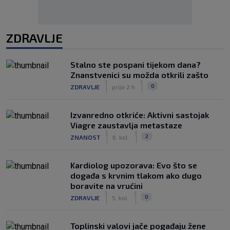
ZDRAVLJE
Stalno ste pospani tijekom dana?
Znanstvenici su možda otkrili zašto
|
|
0
ZDRAVLJE
prije 2 h
Izvanredno otkriće: Aktivni sastojak
Viagre zaustavlja metastaze
|
|
2
ZNANOST
6. kol.
Kardiolog upozorava: Evo što se
događa s krvnim tlakom ako dugo
boravite na vrućini
|
|
0
ZDRAVLJE
5. kol.
Toplinski valovi jače pogađaju žene