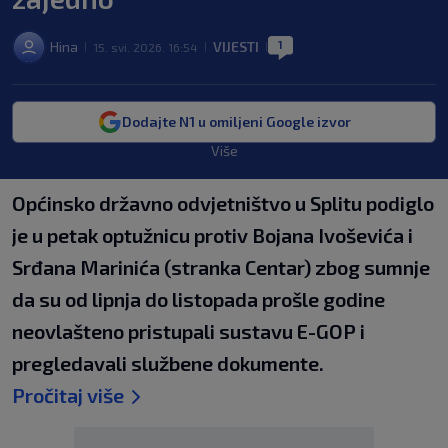
1
Hina
VIJESTI
15. svi. 2026. 16:54
|
|
|
Dodajte N1 u omiljeni Google izvor
Više
Općinsko državno odvjetništvo u Splitu podiglo
je u petak optužnicu protiv Bojana Ivoševića i
Srđana Marinića (stranka Centar) zbog sumnje
da su od lipnja do listopada prošle godine
neovlašteno pristupali sustavu E-GOP i
pregledavali službene dokumente.
Pročitaj više