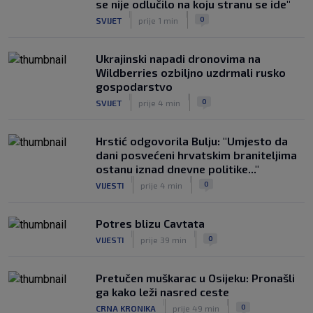
se nije odlučilo na koju stranu se ide"
Pajaziti: Pokušat ćemo biti bolji protiv
|
|
0
SVIJET
prije 1 min
Istre
|
SK
6. kol.
Ukrajinski napadi dronovima na
Wildberries ozbiljno uzdrmali rusko
gospodarstvo
|
|
0
SVIJET
prije 4 min
Hrstić odgovorila Bulju: "Umjesto da
dani posvećeni hrvatskim braniteljima
ostanu iznad dnevne politike..."
|
|
0
VIJESTI
prije 4 min
Potres blizu Cavtata
|
|
0
VIJESTI
prije 39 min
Pretučen muškarac u Osijeku: Pronašli
ga kako leži nasred ceste
|
|
0
CRNA KRONIKA
prije 49 min