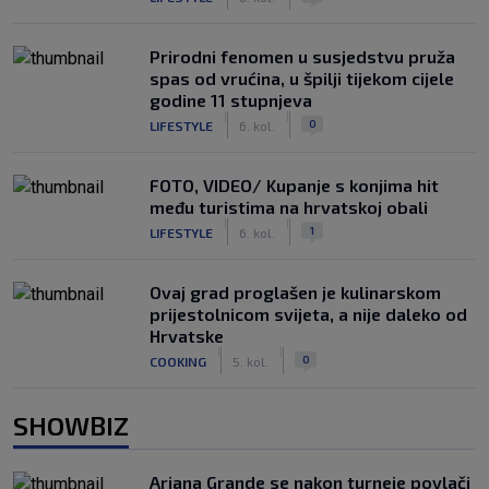
Prirodni fenomen u susjedstvu pruža
spas od vrućina, u špilji tijekom cijele
godine 11 stupnjeva
|
|
0
LIFESTYLE
6. kol.
FOTO, VIDEO/ Kupanje s konjima hit
među turistima na hrvatskoj obali
|
|
1
LIFESTYLE
6. kol.
Ovaj grad proglašen je kulinarskom
prijestolnicom svijeta, a nije daleko od
Hrvatske
|
|
0
COOKING
5. kol.
SHOWBIZ
Ariana Grande se nakon turneje povlači