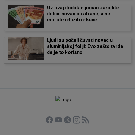
Uz ovaj dodatan posao zaradite
dobar novac sa strane, a ne
morate izlaziti iz kuće
Ljudi su počeli čuvati novac u
aluminijskoj foliji: Evo zašto tvrde
da je to korisno