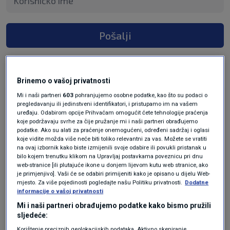
Pošalji
Brinemo o vašoj privatnosti
Mi i naši partneri
603
pohranjujemo osobne podatke, kao što su podaci o
prije 3 mjeseci
ToTi
pregledavanju ili jedinstveni identifikatori, i pristupamo im na vašem
uređaju. Odabirom opcije Prihvaćam omogućit ćete tehnologije praćenja
koje podržavaju svrhe za čije pružanje mi i naši partneri obrađujemo
Znaci losiji si covjek od svih HDZovaca i
podatke. Ako su alati za praćenje onemogućeni, određeni sadržaj i oglasi
Kerumovaca. Bravo, to ne moze svatko.
koje vidite možda više neće biti toliko relevantni za vas. Možete se vratiti
na ovaj izbornik kako biste izmijenili svoje odabire ili povukli pristanak u
bilo kojem trenutku klikom na Upravljaj postavkama poveznicu pri dnu
Odgovor
web-stranice [ili plutajuće ikone u donjem lijevom kutu web stranice, ako
je primjenjivo]. Vaši će se odabiri primijeniti kako je opisano u dijelu Web-
mjesto. Za više pojedinosti pogledajte našu Politiku privatnosti.
Dodatne
informacije o vašoj privatnosti
Mi i naši partneri obrađujemo podatke kako bismo pružili
sljedeće:
Korištenje preciznih geolokacijskih podataka. Aktivno skeniranje