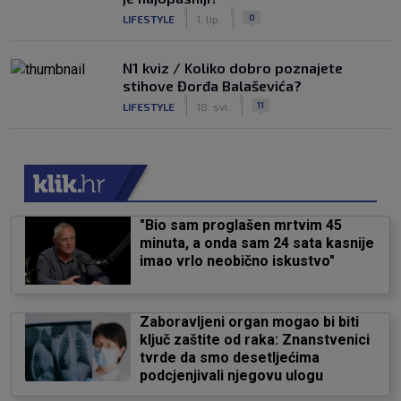
|
|
0
LIFESTYLE
1. lip.
N1 kviz / Koliko dobro poznajete
stihove Đorđa Balaševića?
|
|
11
LIFESTYLE
18. svi.
"Bio sam proglašen mrtvim 45
minuta, a onda sam 24 sata kasnije
imao vrlo neobično iskustvo"
Zaboravljeni organ mogao bi biti
ključ zaštite od raka: Znanstvenici
tvrde da smo desetljećima
podcjenjivali njegovu ulogu