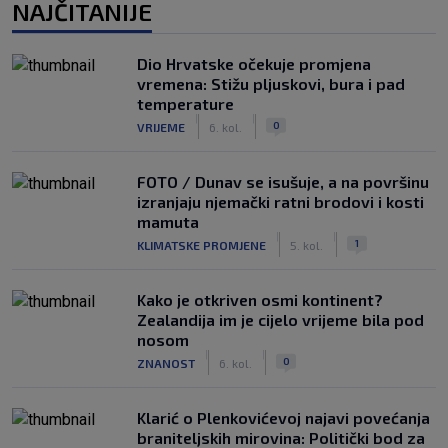
NAJČITANIJE
Dio Hrvatske očekuje promjena
vremena: Stižu pljuskovi, bura i pad
temperature
|
|
0
VRIJEME
6. kol.
FOTO / Dunav se isušuje, a na površinu
izranjaju njemački ratni brodovi i kosti
mamuta
|
|
1
KLIMATSKE PROMJENE
5. kol.
Kako je otkriven osmi kontinent?
Zealandija im je cijelo vrijeme bila pod
nosom
|
|
0
ZNANOST
6. kol.
Klarić o Plenkovićevoj najavi povećanja
braniteljskih mirovina: Politički bod za