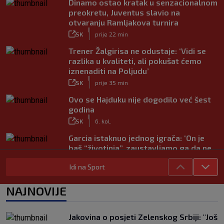
Dinamo ostao kratak u senzacionalnom
preokretu, Juventus slavio na
otvaranju Ramljakova turnira
|
SK
prije 22 min
Trener Žalgirisa ne odustaje: ‘Vidi se
razlika u kvaliteti, ali pokušat ćemo
iznenaditi na Poljudu’
|
SK
prije 35 min
Ovo se Hajduku nije dogodilo već šest
godina
|
SK
6. kol.
Garcia istaknuo jednog igrača: ‘On je
baš “životinja”, zaustavljamo ga da ne
trenira tako’
Idi na Sport
|
SK
6. kol.
Junak riječke pobjede priznao: ‘Nisam
NAJNOVIJE
zadovoljan, trebalo je biti barem dva
razlike’
|
Jakovina o posjeti Zelenskog Srbiji: "Još
SK
6. kol.