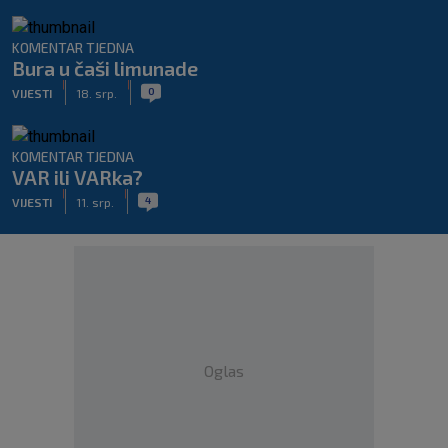
KOMENTAR TJEDNA
Bura u čaši limunade
|
|
0
VIJESTI
18. srp.
KOMENTAR TJEDNA
VAR ili VARka?
|
|
4
VIJESTI
11. srp.
Oglas