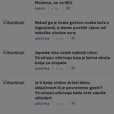
Možemo, ne za HDZ
|
|
18
VIJESTI
6. kol.
Nekad ga je imala gotovo svaka kuća u
Jugoslaviji, a danas postiže cijenu od
nekoliko stotina eura
|
|
0
LIFESTYLE
5. kol.
Japanke nisu uvijek najbolji izbor:
Stručnjaci otkrivaju koja je ljetna obuća
bolja za stopala
|
|
0
LIFESTYLE
6. kol.
Je li bolje stalno držati klimu
uključenom ili je povremeno gasiti?
Stručnjaci otkrivaju kada ćete najviše
uštedjeti
|
|
0
LIFESTYLE
4. kol.