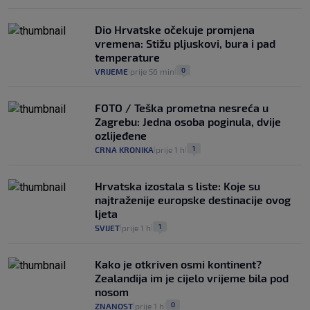
Dio Hrvatske očekuje promjena
vremena: Stižu pljuskovi, bura i pad
temperature
0
VRIJEME
prije 56 min
|
|
FOTO / Teška prometna nesreća u
Zagrebu: Jedna osoba poginula, dvije
ozlijeđene
1
CRNA KRONIKA
prije 1 h
|
|
Hrvatska izostala s liste: Koje su
najtraženije europske destinacije ovog
ljeta
1
SVIJET
prije 1 h
|
|
Kako je otkriven osmi kontinent?
Zealandija im je cijelo vrijeme bila pod
nosom
0
ZNANOST
prije 1 h
|
|