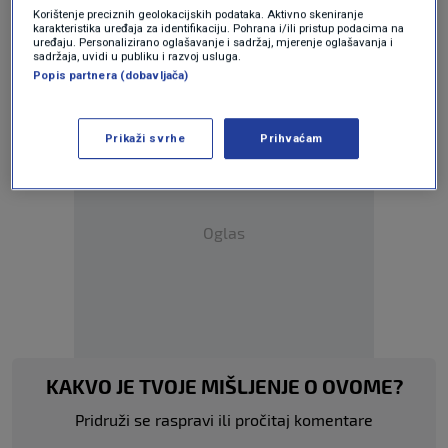
Korištenje preciznih geolokacijskih podataka. Aktivno skeniranje
Teme
karakteristika uređaja za identifikaciju. Pohrana i/ili pristup podacima na
uređaju. Personalizirano oglašavanje i sadržaj, mjerenje oglašavanja i
sadržaja, uvidi u publiku i razvoj usluga.
POTRAGA
SOLIN
Popis partnera (dobavljača)
Prikaži svrhe
Prihvaćam
Oglas
KAKVO JE TVOJE MIŠLJENJE O OVOME?
Pridruži se raspravi ili pročitaj komentare