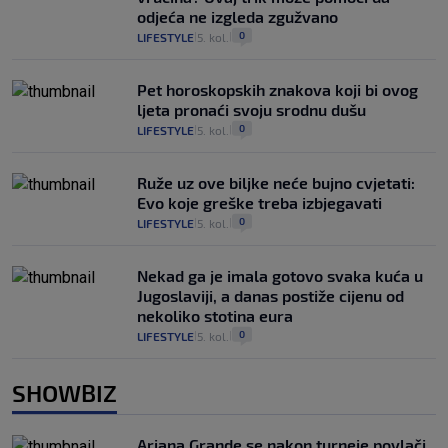
odjeća ne izgleda zgužvano
0
LIFESTYLE
5. kol.
|
|
Pet horoskopskih znakova koji bi ovog
ljeta pronaći svoju srodnu dušu
0
LIFESTYLE
5. kol.
|
|
Ruže uz ove biljke neće bujno cvjetati:
Evo koje greške treba izbjegavati
0
LIFESTYLE
5. kol.
|
|
Nekad ga je imala gotovo svaka kuća u
Jugoslaviji, a danas postiže cijenu od
nekoliko stotina eura
0
LIFESTYLE
5. kol.
|
|
SHOWBIZ
Ariana Grande se nakon turneje povlači