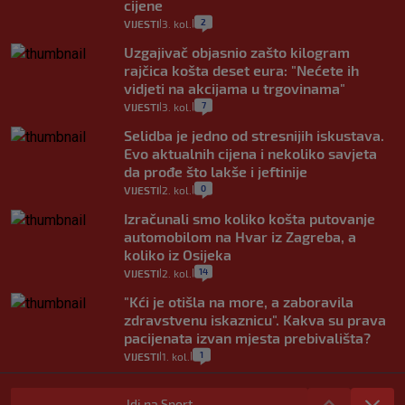
cijene
2
VIJESTI
3. kol.
|
|
Uzgajivač objasnio zašto kilogram
rajčica košta deset eura: "Nećete ih
vidjeti na akcijama u trgovinama"
7
VIJESTI
3. kol.
|
|
Selidba je jedno od stresnijih iskustava.
Evo aktualnih cijena i nekoliko savjeta
da prođe što lakše i jeftinije
0
VIJESTI
2. kol.
|
|
Izračunali smo koliko košta putovanje
automobilom na Hvar iz Zagreba, a
koliko iz Osijeka
14
VIJESTI
2. kol.
|
|
"Kći je otišla na more, a zaboravila
zdravstvenu iskaznicu". Kakva su prava
pacijenata izvan mjesta prebivališta?
1
VIJESTI
1. kol.
|
|
Provjerili smo "što ćemo onda" ako
Plenković na 15 dana ukine mjere: "Ne bi
Idi na Sport