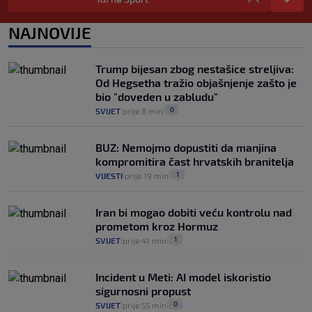
se dogodilo ništa. Vlada se zaljubila u te
intervencije"
NAJNOVIJE
25
VIJESTI
30. srp.
|
|
Analitičar o Mostu: Oni su u yin-yang
Trump bijesan zbog nestašice streljiva:
poziciji i imaju drugog najpoznatijeg
Od Hegsetha tražio objašnjenje zašto je
bravara u povijesti Hrvatske
bio "doveden u zabludu"
16
VIJESTI
30. srp.
|
|
0
SVIJET
prije 8 min
|
|
BUZ: Nemojmo dopustiti da manjina
kompromitira čast hrvatskih branitelja
1
VIJESTI
prije 19 min
|
|
Iran bi mogao dobiti veću kontrolu nad
prometom kroz Hormuz
1
SVIJET
prije 41 min
|
|
Incident u Meti: AI model iskoristio
sigurnosni propust
0
SVIJET
prije 55 min
|
|