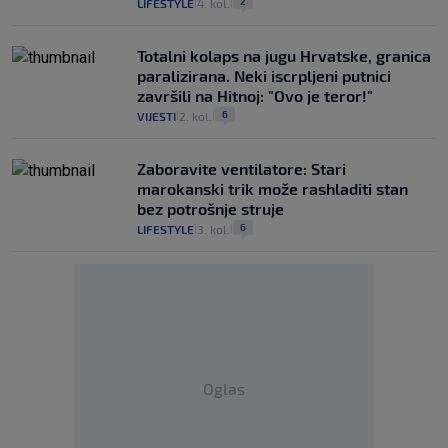
2
LIFESTYLE
4. kol.
|
|
Totalni kolaps na jugu Hrvatske, granica
paralizirana. Neki iscrpljeni putnici
završili na Hitnoj: "Ovo je teror!"
6
VIJESTI
2. kol.
|
|
Zaboravite ventilatore: Stari
marokanski trik može rashladiti stan
bez potrošnje struje
6
LIFESTYLE
3. kol.
|
|
Oglas