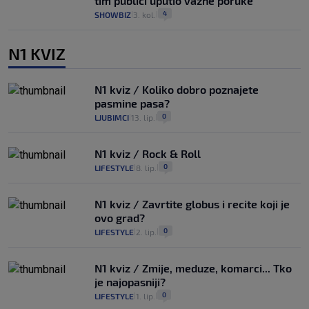
tim publici uputio važne poruke
4
SHOWBIZ
3. kol.
|
|
N1 KVIZ
N1 kviz / Koliko dobro poznajete
pasmine pasa?
0
LJUBIMCI
13. lip.
|
|
N1 kviz / Rock & Roll
0
LIFESTYLE
8. lip.
|
|
N1 kviz / Zavrtite globus i recite koji je
ovo grad?
0
LIFESTYLE
2. lip.
|
|
N1 kviz / Zmije, meduze, komarci... Tko
je najopasniji?
0
LIFESTYLE
1. lip.
|
|