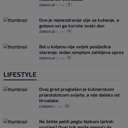
1
ZDRAVLJE
3. kol.
|
|
Ovo je najnezdravije ulje za kuhanje, a
gotovo svi ga koriste svaki dan
3
ZDRAVLJE
3. kol.
|
|
Bol u koljenu nije uvijek posljedica
starenja: Jedan simptom zahtijeva oprez
0
ZDRAVLJE
3. kol.
|
|
LIFESTYLE
Ovaj grad proglašen je kulinarskom
prijestolnicom svijeta, a nije daleko od
Hrvatske
0
COOKING
5. kol.
|
|
Ne želite paliti peglu tijekom ljetnih
vrućina? Ovaj trik može pomoći da