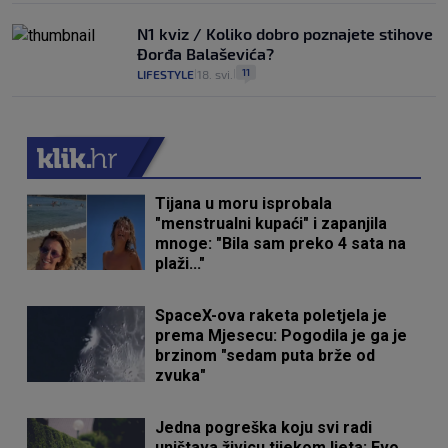
N1 kviz / Koliko dobro poznajete stihove
Đorđa Balaševića?
11
LIFESTYLE
18. svi.
|
|
Tijana u moru isprobala
"menstrualni kupaći" i zapanjila
mnoge: "Bila sam preko 4 sata na
plaži..."
SpaceX-ova raketa poletjela je
prema Mjesecu: Pogodila je ga je
brzinom "sedam puta brže od
zvuka"
Jedna pogreška koju svi radi
uništava živicu tijekom ljeta: Evo