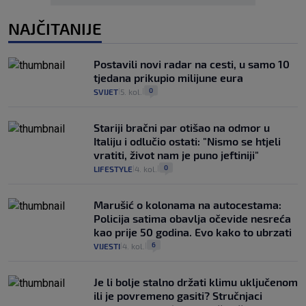
NAJČITANIJE
Postavili novi radar na cesti, u samo 10
tjedana prikupio milijune eura
0
SVIJET
5. kol.
|
|
Stariji bračni par otišao na odmor u
Italiju i odlučio ostati: "Nismo se htjeli
vratiti, život nam je puno jeftiniji"
0
LIFESTYLE
4. kol.
|
|
Marušić o kolonama na autocestama:
Policija satima obavlja očevide nesreća
kao prije 50 godina. Evo kako to ubrzati
6
VIJESTI
4. kol.
|
|
Je li bolje stalno držati klimu uključenom
ili je povremeno gasiti? Stručnjaci