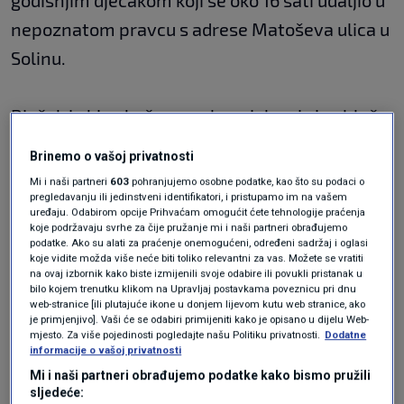
godišnjim dječakom koji se oko 16 sati udaljio u
nepoznatom pravcu s adrese Matoševa ulica u
Solinu.
Dječak je bio obučen u zelenu jaknu i sive hlače.
Smeđe je kose i visine oko 175 cm.
Brinemo o vašoj privatnosti
Mi i naši partneri
603
pohranjujemo osobne podatke, kao što su podaci o
pregledavanju ili jedinstveni identifikatori, i pristupamo im na vašem
Dječak je nakon dva sata potrage pronađen živ
uređaju. Odabirom opcije Prihvaćam omogućit ćete tehnologije praćenja
i zdrav, doznaje N1.
koje podržavaju svrhe za čije pružanje mi i naši partneri obrađujemo
podatke. Ako su alati za praćenje onemogućeni, određeni sadržaj i oglasi
koje vidite možda više neće biti toliko relevantni za vas. Možete se vratiti
na ovaj izbornik kako biste izmijenili svoje odabire ili povukli pristanak u
N1 pratite putem aplikacija
bilo kojem trenutku klikom na Upravljaj postavkama poveznicu pri dnu
web-stranice [ili plutajuće ikone u donjem lijevom kutu web stranice, ako
za
Android
|
iPhone/iPad
i društvenih
je primjenjivo]. Vaši će se odabiri primijeniti kako je opisano u dijelu Web-
mjesto. Za više pojedinosti pogledajte našu Politiku privatnosti.
Dodatne
mreža
Twitter
|
Facebook
|
Instagram.
informacije o vašoj privatnosti
Mi i naši partneri obrađujemo podatke kako bismo pružili
sljedeće: