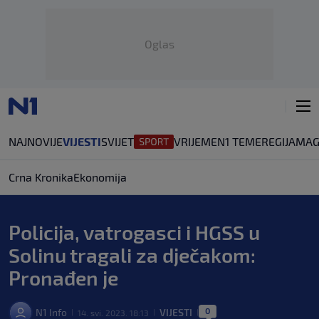
Oglas
NAJNOVIJE
VIJESTI
SVIJET
VRIJEME
N1 TEME
REGIJA
MAG
Crna Kronika
Ekonomija
Policija, vatrogasci i HGSS u
Solinu tragali za dječakom:
Pronađen je
0
N1 Info
VIJESTI
14. svi. 2023. 18:13
|
|
|