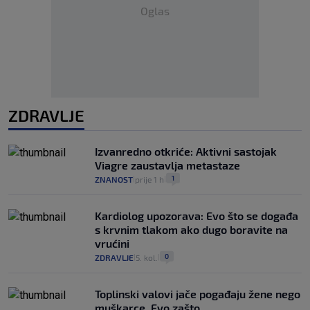
Oglas
ZDRAVLJE
Izvanredno otkriće: Aktivni sastojak
Viagre zaustavlja metastaze
1
ZNANOST
prije 1 h
|
|
Kardiolog upozorava: Evo što se događa
s krvnim tlakom ako dugo boravite na
vrućini
0
ZDRAVLJE
5. kol.
|
|
Toplinski valovi jače pogađaju žene nego
muškarce. Evo zašto