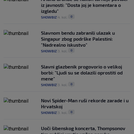
iz javnosti: "Dosta joj je komentara o
izgledu"
0
SHOWBIZ
4. kol.
|
|
Slavnom bendu zabranili ulazak u
Singapur zbog podrške Palestini:
"Nadrealno iskustvo"
0
SHOWBIZ
3. kol.
|
|
Slavni glazbenik progovorio o velikoj
borbi: "Ljudi su se dolazili oprostiti od
mene"
0
SHOWBIZ
3. kol.
|
|
Novi Spider-Man ruši rekorde zarade i u
Hrvatskoj
0
SHOWBIZ
3. kol.
|
|
Uoči šibenskog koncerta, Thompsonov