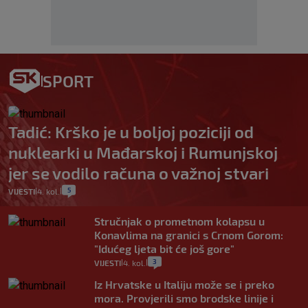
SPORT
Tadić: Krško je u boljoj poziciji od
nuklearki u Mađarskoj i Rumunjskoj
jer se vodilo računa o važnoj stvari
5
VIJESTI
4. kol.
|
|
Stručnjak o prometnom kolapsu u
Konavlima na granici s Crnom Gorom:
"Idućeg ljeta bit će još gore"
3
VIJESTI
4. kol.
|
|
Iz Hrvatske u Italiju može se i preko
mora. Provjerili smo brodske linije i