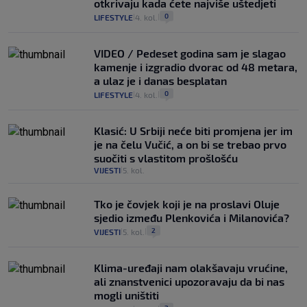
otkrivaju kada ćete najviše uštedjeti
0
LIFESTYLE
4. kol.
|
|
VIDEO / Pedeset godina sam je slagao
kamenje i izgradio dvorac od 48 metara,
a ulaz je i danas besplatan
0
LIFESTYLE
4. kol.
|
|
Klasić: U Srbiji neće biti promjena jer im
je na čelu Vučić, a on bi se trebao prvo
suočiti s vlastitom prošlošću
VIJESTI
5. kol.
|
Tko je čovjek koji je na proslavi Oluje
sjedio između Plenkovića i Milanovića?
2
VIJESTI
5. kol.
|
|
Klima-uređaji nam olakšavaju vrućine,
ali znanstvenici upozoravaju da bi nas
mogli uništiti