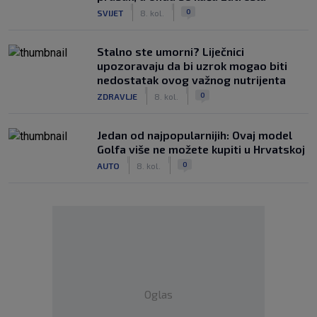
|
|
0
SVIJET
8. kol.
Stalno ste umorni? Liječnici
upozoravaju da bi uzrok mogao biti
nedostatak ovog važnog nutrijenta
|
|
0
ZDRAVLJE
8. kol.
Jedan od najpopularnijih: Ovaj model
Golfa više ne možete kupiti u Hrvatskoj
|
|
0
AUTO
8. kol.
Oglas