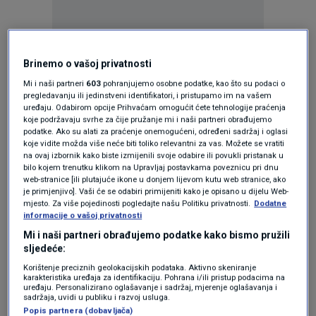
Oglas
Brinemo o vašoj privatnosti
Mi i naši partneri
603
pohranjujemo osobne podatke, kao što su podaci o
pregledavanju ili jedinstveni identifikatori, i pristupamo im na vašem
uređaju. Odabirom opcije Prihvaćam omogućit ćete tehnologije praćenja
koje podržavaju svrhe za čije pružanje mi i naši partneri obrađujemo
podatke. Ako su alati za praćenje onemogućeni, određeni sadržaj i oglasi
koje vidite možda više neće biti toliko relevantni za vas. Možete se vratiti
na ovaj izbornik kako biste izmijenili svoje odabire ili povukli pristanak u
bilo kojem trenutku klikom na Upravljaj postavkama poveznicu pri dnu
web-stranice [ili plutajuće ikone u donjem lijevom kutu web stranice, ako
je primjenjivo]. Vaši će se odabiri primijeniti kako je opisano u dijelu Web-
mjesto. Za više pojedinosti pogledajte našu Politiku privatnosti.
Dodatne
informacije o vašoj privatnosti
Oglas
Mi i naši partneri obrađujemo podatke kako bismo pružili
sljedeće:
Korištenje preciznih geolokacijskih podataka. Aktivno skeniranje
karakteristika uređaja za identifikaciju. Pohrana i/ili pristup podacima na
uređaju. Personalizirano oglašavanje i sadržaj, mjerenje oglašavanja i
sadržaja, uvidi u publiku i razvoj usluga.
Popis partnera (dobavljača)