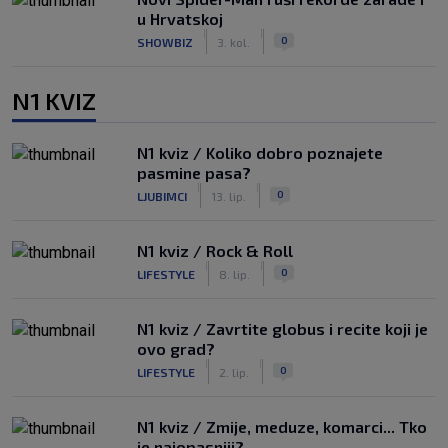
u Hrvatskoj
|
|
0
SHOWBIZ
3. kol.
N1 KVIZ
N1 kviz / Koliko dobro poznajete
pasmine pasa?
|
|
0
LJUBIMCI
13. lip.
N1 kviz / Rock & Roll
|
|
0
LIFESTYLE
8. lip.
N1 kviz / Zavrtite globus i recite koji je
ovo grad?
|
|
0
LIFESTYLE
2. lip.
N1 kviz / Zmije, meduze, komarci... Tko
je najopasniji?