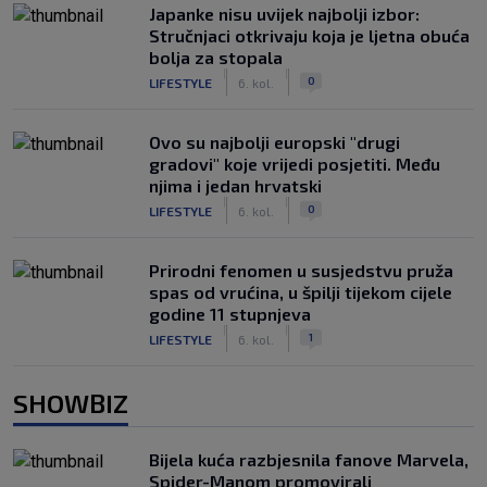
Japanke nisu uvijek najbolji izbor:
Stručnjaci otkrivaju koja je ljetna obuća
bolja za stopala
|
|
0
LIFESTYLE
6. kol.
Ovo su najbolji europski "drugi
gradovi" koje vrijedi posjetiti. Među
njima i jedan hrvatski
|
|
0
LIFESTYLE
6. kol.
Prirodni fenomen u susjedstvu pruža
spas od vrućina, u špilji tijekom cijele
godine 11 stupnjeva
|
|
1
LIFESTYLE
6. kol.
SHOWBIZ
Bijela kuća razbjesnila fanove Marvela,
Spider-Manom promovirali