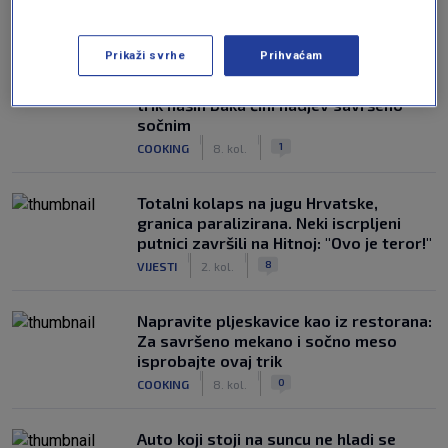
NAJČITANIJE
Prikaži svrhe
Prihvaćam
Punjene paprike kao nekad: Ovaj mali
trik naših baka čini nadjev savršeno
sočnim
|
|
1
COOKING
8. kol.
Totalni kolaps na jugu Hrvatske,
granica paralizirana. Neki iscrpljeni
putnici završili na Hitnoj: "Ovo je teror!"
|
|
8
VIJESTI
2. kol.
Napravite pljeskavice kao iz restorana:
Za savršeno mekano i sočno meso
isprobajte ovaj trik
|
|
0
COOKING
8. kol.
Auto koji stoji na suncu ne hladi se