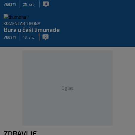
|
|
11
VIJESTI
25. srp.
KOMENTAR TJEDNA
Bura u čaši limunade
|
|
0
VIJESTI
18. srp.
Oglas
ZDRAVLJE