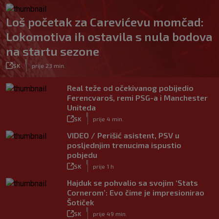
Loš početak za Carevićevu momčad:
Lokomotiva ih ostavila s nula bodova
na startu sezone
|
SK
prije 23 min.
Real teže od očekivanog pobijedio
Ferencvaroš, remi PSG-a i Manchester
Uniteda
|
SK
prije 4 min.
VIDEO / Perišić asistent, PSV u
posljednjim trenucima ispustio
pobjedu
|
SK
prije 1 h
Hajduk se pohvalio sa svojim ‘Stats
Cornerom’: Evo čime je impresionirao
Šotiček
|
SK
prije 49 min.