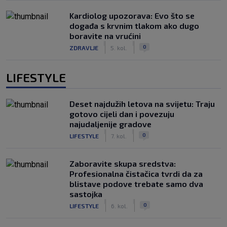
Kardiolog upozorava: Evo što se
događa s krvnim tlakom ako dugo
boravite na vrućini
|
|
0
ZDRAVLJE
5. kol.
LIFESTYLE
Deset najdužih letova na svijetu: Traju
gotovo cijeli dan i povezuju
najudaljenije gradove
|
|
0
LIFESTYLE
7. kol.
Zaboravite skupa sredstva:
Profesionalna čistačica tvrdi da za
blistave podove trebate samo dva
sastojka
|
|
0
LIFESTYLE
6. kol.