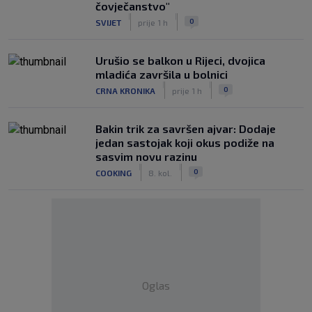
čovječanstvo"
|
|
0
SVIJET
prije 1 h
Urušio se balkon u Rijeci, dvojica
mladića završila u bolnici
|
|
0
CRNA KRONIKA
prije 1 h
Bakin trik za savršen ajvar: Dodaje
jedan sastojak koji okus podiže na
sasvim novu razinu
|
|
0
COOKING
8. kol.
Oglas