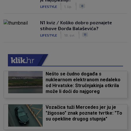
|
|
0
LIFESTYLE
1. lip.
N1 kviz / Koliko dobro poznajete
stihove Đorđa Balaševića?
|
|
11
LIFESTYLE
18. svi.
Nešto se čudno događa s
nuklearnom elektranom nedaleko
od Hrvatske: Stručnjakinja otkrila
može li doći do najgoreg
Vozačica tuži Mercedes jer ju je
"žigosao" znak poznate tvrtke: "To
su opekline drugog stupnja"