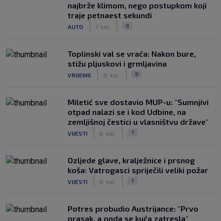
najbrže klimom, nego postupkom koji
traje petnaest sekundi
|
|
0
AUTO
7. kol.
Toplinski val se vraća: Nakon bure,
stižu pljuskovi i grmljavina
|
|
0
VRIJEME
8. kol.
Miletić sve dostavio MUP-u: "Sumnjivi
otpad nalazi se i kod Udbine, na
zemljišnoj čestici u vlasništvu države"
|
|
7
VIJESTI
8. kol.
Ozljede glave, kralježnice i prsnog
koša: Vatrogasci spriječili veliki požar
|
|
1
VIJESTI
8. kol.
Potres probudio Austrijance: "Prvo
prasak, a onda se kuća zatresla"