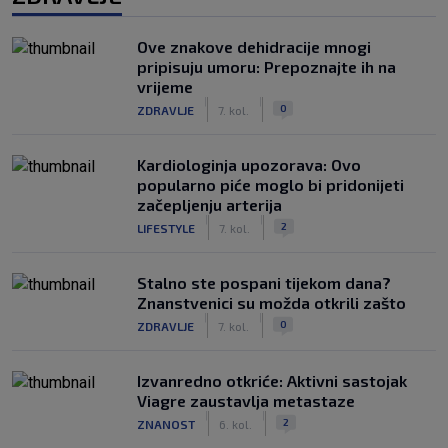
Ove znakove dehidracije mnogi
pripisuju umoru: Prepoznajte ih na
vrijeme
|
|
0
ZDRAVLJE
7. kol.
Kardiologinja upozorava: Ovo
popularno piće moglo bi pridonijeti
začepljenju arterija
|
|
2
LIFESTYLE
7. kol.
Stalno ste pospani tijekom dana?
Znanstvenici su možda otkrili zašto
|
|
0
ZDRAVLJE
7. kol.
Izvanredno otkriće: Aktivni sastojak
Viagre zaustavlja metastaze
|
|
2
ZNANOST
6. kol.