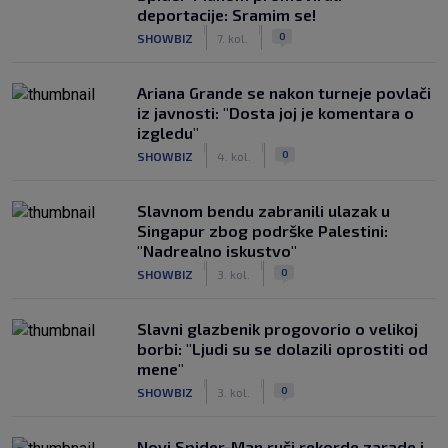
deportacije: Sramim se!
|
|
0
SHOWBIZ
7. kol.
Ariana Grande se nakon turneje povlači
iz javnosti: "Dosta joj je komentara o
izgledu"
|
|
0
SHOWBIZ
4. kol.
Slavnom bendu zabranili ulazak u
Singapur zbog podrške Palestini:
"Nadrealno iskustvo"
|
|
0
SHOWBIZ
3. kol.
Slavni glazbenik progovorio o velikoj
borbi: "Ljudi su se dolazili oprostiti od
mene"
|
|
0
SHOWBIZ
3. kol.
Novi Spider-Man ruši rekorde zarade i