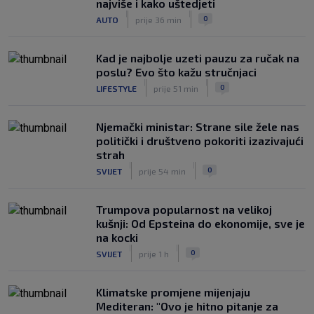
najviše i kako uštedjeti
|
|
0
AUTO
prije 36 min
Kad je najbolje uzeti pauzu za ručak na
poslu? Evo što kažu stručnjaci
|
|
0
LIFESTYLE
prije 51 min
Njemački ministar: Strane sile žele nas
politički i društveno pokoriti izazivajući
strah
|
|
0
SVIJET
prije 54 min
Trumpova popularnost na velikoj
kušnji: Od Epsteina do ekonomije, sve je
na kocki
|
|
0
SVIJET
prije 1 h
Klimatske promjene mijenjaju
Mediteran: "Ovo je hitno pitanje za