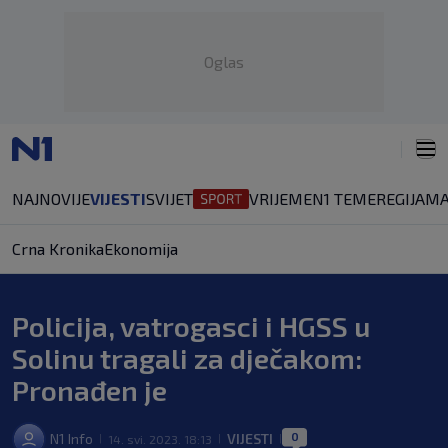
Oglas
NAJNOVIJE
VIJESTI
SVIJET
VRIJEME
N1 TEME
REGIJA
MA
Crna Kronika
Ekonomija
Policija, vatrogasci i HGSS u
Solinu tragali za dječakom:
Pronađen je
0
N1 Info
VIJESTI
14. svi. 2023. 18:13
|
|
|