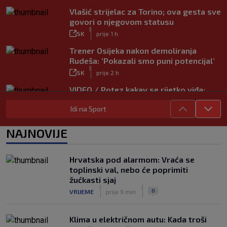
Vlašić strijelac za Torino; ova gesta sve
govori o njegovom statusu
|
SK
prije 1 h
Trener Osijeka nakon demoliranja
Rudeša: ‘Pokazali smo puni potencijal’
|
SK
prije 2 h
VIDEO / Potez kakav se rijetko viđa:
Kada pomoć nije stigla, na rukama je
Idi na Sport
iznio suigrača u bolovima
|
SK
prije 5 h
NAJNOVIJE
Vušković debitirao za Brighton:
Pogledajte brojke iz prvog nastupa
|
Hrvatska pod alarmom: Vraća se
SK
prije 3 h
toplinski val, nebo će poprimiti
Dinamo u finalu Ramljaka! Sutra protiv
žućkasti sjaj
Ajaxa na glavnom terenu Maksimira
|
|
0
VRIJEME
prije 9 min
|
SK
prije 3 h
Klima u električnom autu: Kada troši