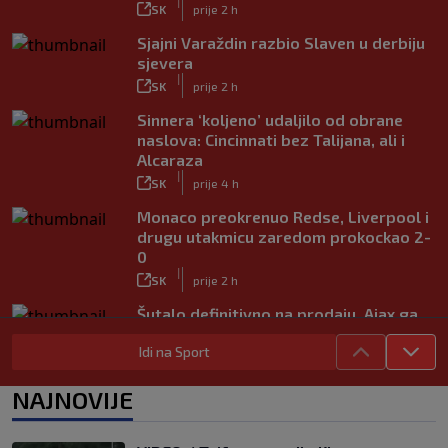
|
SK
prije 2 h
Sjajni Varaždin razbio Slaven u derbiju
sjevera
|
SK
prije 2 h
Sinnera ‘koljeno’ udaljilo od obrane
naslova: Cincinnati bez Talijana, ali i
Alcaraza
|
SK
prije 4 h
Monaco preokrenuo Redse, Liverpool i
drugu utakmicu zaredom prokockao 2-
0
|
SK
prije 2 h
Šutalo definitivno na prodaju, Ajax ga
daje ‘ispod cijene’
|
Idi na Sport
SK
prije 6 h
Mourinho nakon debija velikog
NAJNOVIJE
pojačanja: Jadnik na odmoru ne radi
ništa, mora se popraviti
|