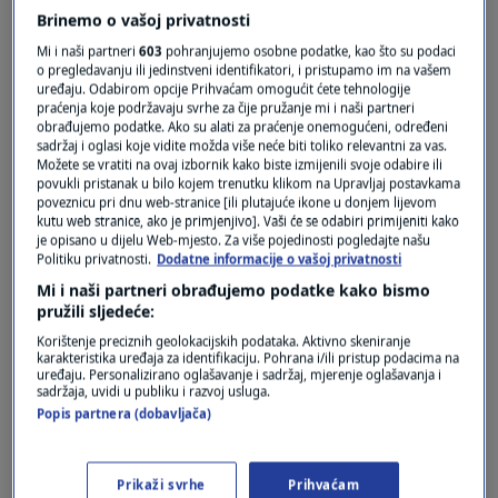
Brinemo o vašoj privatnosti
Mi i naši partneri
603
pohranjujemo osobne podatke, kao što su podaci
o pregledavanju ili jedinstveni identifikatori, i pristupamo im na vašem
uređaju. Odabirom opcije Prihvaćam omogućit ćete tehnologije
praćenja koje podržavaju svrhe za čije pružanje mi i naši partneri
obrađujemo podatke. Ako su alati za praćenje onemogućeni, određeni
sadržaj i oglasi koje vidite možda više neće biti toliko relevantni za vas.
Možete se vratiti na ovaj izbornik kako biste izmijenili svoje odabire ili
povukli pristanak u bilo kojem trenutku klikom na Upravljaj postavkama
poveznicu pri dnu web-stranice [ili plutajuće ikone u donjem lijevom
Oglas
kutu web stranice, ako je primjenjivo]. Vaši će se odabiri primijeniti kako
je opisano u dijelu Web-mjesto. Za više pojedinosti pogledajte našu
Politiku privatnosti.
Dodatne informacije o vašoj privatnosti
Mi i naši partneri obrađujemo podatke kako bismo
pružili sljedeće:
Korištenje preciznih geolokacijskih podataka. Aktivno skeniranje
karakteristika uređaja za identifikaciju. Pohrana i/ili pristup podacima na
uređaju. Personalizirano oglašavanje i sadržaj, mjerenje oglašavanja i
sadržaja, uvidi u publiku i razvoj usluga.
Popis partnera (dobavljača)
Prikaži svrhe
Prihvaćam
Oglas