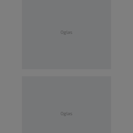
Oglas
Oglas