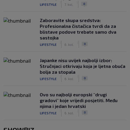
|
|
0
LIFESTYLE
7. kol.
Zaboravite skupa sredstva:
Profesionalna čistačica tvrdi da za
blistave podove trebate samo dva
sastojka
|
|
0
LIFESTYLE
6. kol.
Japanke nisu uvijek najbolji izbor:
Stručnjaci otkrivaju koja je ljetna obuća
bolja za stopala
|
|
0
LIFESTYLE
6. kol.
Ovo su najbolji europski "drugi
gradovi" koje vrijedi posjetiti. Među
njima i jedan hrvatski
|
|
0
LIFESTYLE
6. kol.
SHOWBIZ