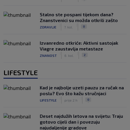
Stalno ste pospani tijekom dana?
Znanstvenici su možda otkrili zašto
|
|
0
ZDRAVLJE
7. kol.
Izvanredno otkriće: Aktivni sastojak
Viagre zaustavlja metastaze
|
|
2
ZNANOST
6. kol.
LIFESTYLE
Kad je najbolje uzeti pauzu za ručak na
poslu? Evo što kažu stručnjaci
|
|
0
LIFESTYLE
prije 2 h
Deset najdužih letova na svijetu: Traju
gotovo cijeli dan i povezuju
najudaljenije gradove