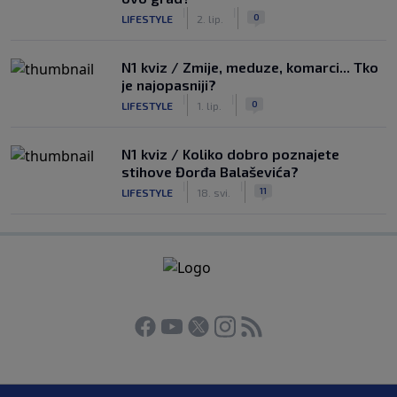
|
|
0
LIFESTYLE
2. lip.
N1 kviz / Zmije, meduze, komarci... Tko
je najopasniji?
|
|
0
LIFESTYLE
1. lip.
N1 kviz / Koliko dobro poznajete
stihove Đorđa Balaševića?
|
|
11
LIFESTYLE
18. svi.