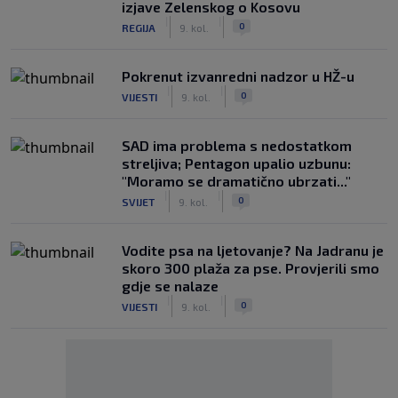
izjave Zelenskog o Kosovu
|
|
0
REGIJA
9. kol.
Pokrenut izvanredni nadzor u HŽ-u
|
|
0
VIJESTI
9. kol.
SAD ima problema s nedostatkom
streljiva; Pentagon upalio uzbunu:
"Moramo se dramatično ubrzati..."
|
|
0
SVIJET
9. kol.
Vodite psa na ljetovanje? Na Jadranu je
skoro 300 plaža za pse. Provjerili smo
gdje se nalaze
|
|
0
VIJESTI
9. kol.