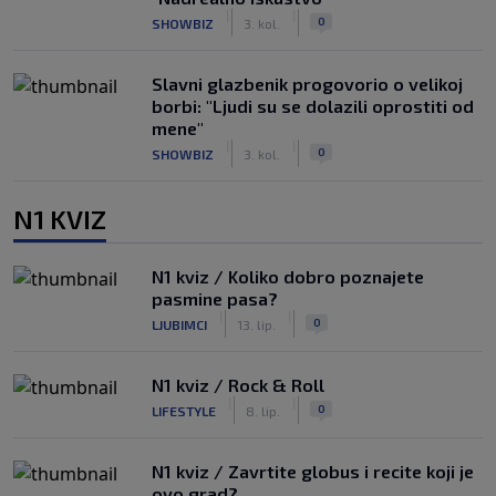
|
|
0
SHOWBIZ
3. kol.
Slavni glazbenik progovorio o velikoj
borbi: "Ljudi su se dolazili oprostiti od
mene"
|
|
0
SHOWBIZ
3. kol.
N1 KVIZ
N1 kviz / Koliko dobro poznajete
pasmine pasa?
|
|
0
LJUBIMCI
13. lip.
N1 kviz / Rock & Roll
|
|
0
LIFESTYLE
8. lip.
N1 kviz / Zavrtite globus i recite koji je
ovo grad?