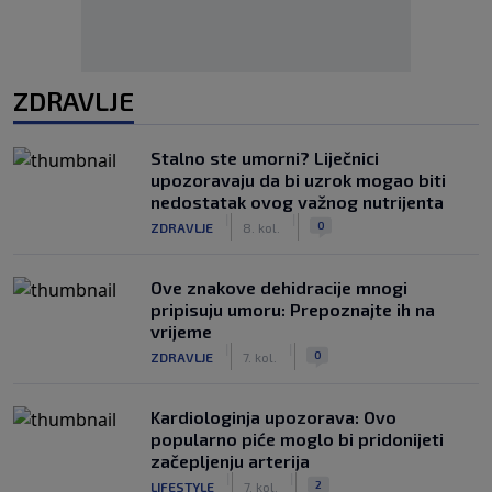
ZDRAVLJE
Stalno ste umorni? Liječnici
upozoravaju da bi uzrok mogao biti
nedostatak ovog važnog nutrijenta
|
|
0
ZDRAVLJE
8. kol.
Ove znakove dehidracije mnogi
pripisuju umoru: Prepoznajte ih na
vrijeme
|
|
0
ZDRAVLJE
7. kol.
Kardiologinja upozorava: Ovo
popularno piće moglo bi pridonijeti
začepljenju arterija
|
|
2
LIFESTYLE
7. kol.