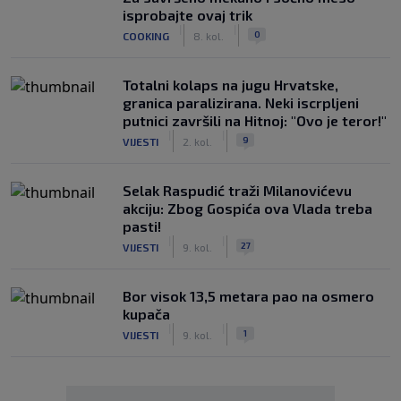
isprobajte ovaj trik
|
|
0
COOKING
8. kol.
Totalni kolaps na jugu Hrvatske,
granica paralizirana. Neki iscrpljeni
putnici završili na Hitnoj: "Ovo je teror!"
|
|
9
VIJESTI
2. kol.
Selak Raspudić traži Milanovićevu
akciju: Zbog Gospića ova Vlada treba
pasti!
|
|
27
VIJESTI
9. kol.
Bor visok 13,5 metara pao na osmero
kupača
|
|
1
VIJESTI
9. kol.