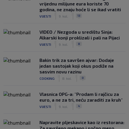
vrijednu milijune eura koriste 70
godina, ne znaju hoće li se ikad vratiti
|
|
13
VIJESTI
9. kol.
VIDEO / Nezgoda u središtu Sinja:
Alkarski konji proklizali i pali na Pijaci
|
|
8
VIJESTI
9. kol.
Bakin trik za savršen ajvar: Dodaje
jedan sastojak koji okus podiže na
sasvim novu razinu
|
|
0
COOKING
8. kol.
Vlasnica OPG-a: "Prodam li rajčicu za
euro, a ne za tri, neću zaraditi za kruh"
|
|
4
VIJESTI
9. kol.
Napravite pljeskavice kao iz restorana:
Za savršeno mekano i sočno meso