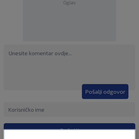
Oglas
Pošalji odgovor
Pošalji