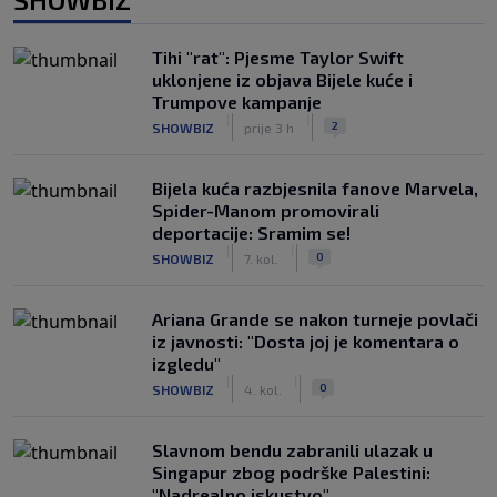
Tihi "rat": Pjesme Taylor Swift
uklonjene iz objava Bijele kuće i
Trumpove kampanje
|
|
2
SHOWBIZ
prije 3 h
Bijela kuća razbjesnila fanove Marvela,
Spider-Manom promovirali
deportacije: Sramim se!
|
|
0
SHOWBIZ
7. kol.
Ariana Grande se nakon turneje povlači
iz javnosti: "Dosta joj je komentara o
izgledu"
|
|
0
SHOWBIZ
4. kol.
Slavnom bendu zabranili ulazak u
Singapur zbog podrške Palestini:
"Nadrealno iskustvo"