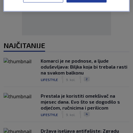
NAJČITANIJE
Komarci je ne podnose, a ljude
oduševljava: Biljka koja bi trebala rasti
na svakom balkonu
|
|
2
LIFESTYLE
9. kol.
Prestala je koristiti omekšivač na
mjesec dana. Evo što se dogodilo s
odjećom, ručnicima i perilicom
|
|
4
LIFESTYLE
9. kol.
Država iseljava antifašiste: Zgradu