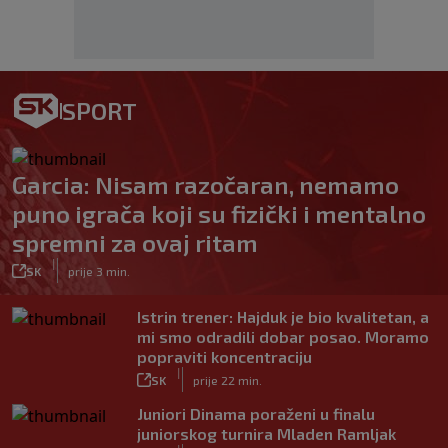
SPORT
Garcia: Nisam razočaran, nemamo
puno igrača koji su fizički i mentalno
spremni za ovaj ritam
|
SK
prije 3 min.
Istrin trener: Hajduk je bio kvalitetan, a
mi smo odradili dobar posao. Moramo
popraviti koncentraciju
|
SK
prije 22 min.
Juniori Dinama poraženi u finalu
juniorskog turnira Mladen Ramljak