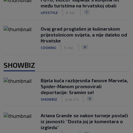
među turistima na hrvatskoj obali
|
|
1
LIFESTYLE
6. kol.
Ovaj grad proglašen je kulinarskom
prijestolnicom svijeta, a nije daleko od
Hrvatske
|
|
0
COOKING
5. kol.
SHOWBIZ
Bijela kuća razbjesnila fanove Marvela,
Spider-Manom promovirali
deportacije: Sramim se!
|
|
0
SHOWBIZ
prije 2 h
Ariana Grande se nakon turneje povlači
iz javnosti: "Dosta joj je komentara o
izgledu"
|
|