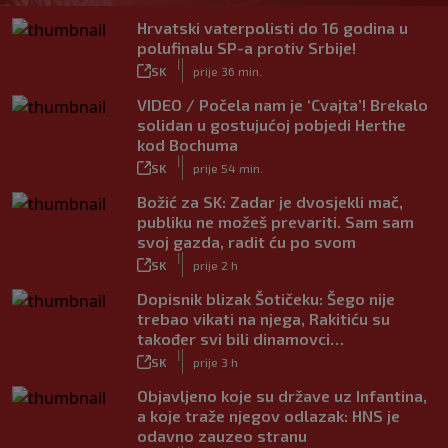
Hrvatski vaterpolisti do 16 godina u
polufinalu SP-a protiv Srbije!
|
SK
prije 36 min.
VIDEO / Počela nam je ‘Cvajta’! Brekalo
solidan u gostujućoj pobjedi Herthe
kod Bochuma
|
SK
prije 54 min.
Božić za SK: Zadar je dvosjekli mač,
publiku ne možeš prevariti. Sam sam
svoj gazda, radit ću po svom
|
SK
prije 2 h
Dopisnik blizak Šotičeku: Šego nije
trebao vikati na njega, Rakitiću su
također svi bili dinamovci…
|
SK
prije 3 h
Objavljeno koje su države uz Infantina,
a koje traže njegov odlazak: HNS je
odavno zauzeo stranu