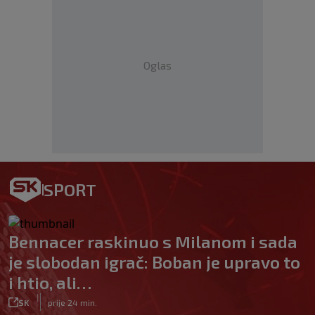
Oglas
SPORT
Bennacer raskinuo s Milanom i sada
je slobodan igrač: Boban je upravo to
i htio, ali…
|
SK
prije 24 min.