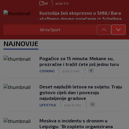
|
SK
prije 5 h
Kustošija želi ekspresno u SHNL! Bara
službeno doveo pojačanje iz Schalkea
|
SK
prije 4 h
Idi na Sport
Tomiyasu se vraća u Premier ligu,
postat će suigrač bivšeg Vatrenog
NAJNOVIJE
|
SK
prije 3 h
Veliko priznanje za hrvatskog
Pogačice za 15 minuta: Mekane su,
stručnjaka: Jurica Žuža novi je pomoćni
prozračne i tražit ćete još jednu turu
trener Barcelone
|
|
0
COOKING
prije 0 min.
|
SK
prije 2 h
Deset najdužih letova na svijetu: Traju
gotovo cijeli dan i povezuju
najudaljenije gradove
|
|
0
LIFESTYLE
prije 6 min.
Moskva o incidentu s dronom u
Leipzigu: "Brzopleto organizirana