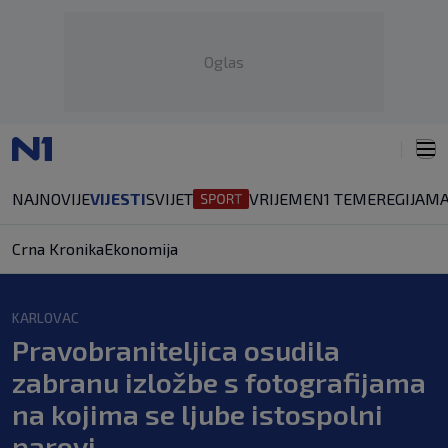
Oglas
NAJNOVIJE
VIJESTI
SVIJET
VRIJEME
N1 TEME
REGIJA
MA
Crna Kronika
Ekonomija
KARLOVAC
Pravobraniteljica osudila
zabranu izložbe s fotografijama
na kojima se ljube istospolni
parovi