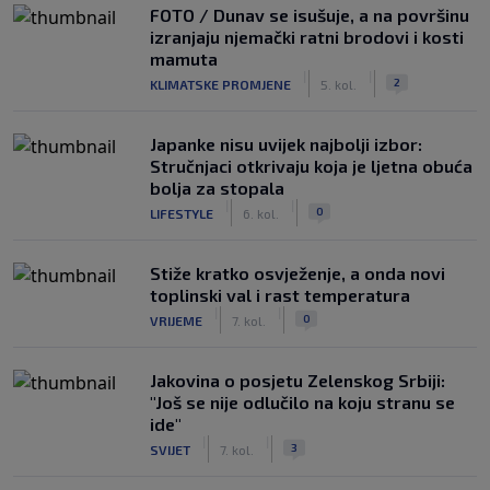
FOTO / Dunav se isušuje, a na površinu
izranjaju njemački ratni brodovi i kosti
mamuta
|
|
2
KLIMATSKE PROMJENE
5. kol.
Japanke nisu uvijek najbolji izbor:
Stručnjaci otkrivaju koja je ljetna obuća
bolja za stopala
|
|
0
LIFESTYLE
6. kol.
Stiže kratko osvježenje, a onda novi
toplinski val i rast temperatura
|
|
0
VRIJEME
7. kol.
Jakovina o posjetu Zelenskog Srbiji:
"Još se nije odlučilo na koju stranu se
ide"
|
|
3
SVIJET
7. kol.