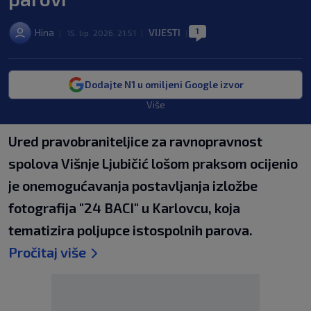
1
Hina
VIJESTI
|
15. lip. 2026. 21:51
|
|
Dodajte N1 u omiljeni Google izvor
Više
Ured pravobraniteljice za ravnopravnost
spolova Višnje Ljubičić lošom praksom ocijenio
je onemogućavanja postavljanja izložbe
fotografija "24 BACI" u Karlovcu, koja
tematizira poljupce istospolnih parova.
Pročitaj više