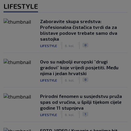
LIFESTYLE
Zaboravite skupa sredstva:
Profesionalna čistačica tvrdi da za
blistave podove trebate samo dva
sastojka
|
|
0
LIFESTYLE
6. kol.
Ovo su najbolji europski "drugi
gradovi" koje vrijedi posjetiti. Među
njima i jedan hrvatski
|
|
0
LIFESTYLE
6. kol.
Prirodni fenomen u susjedstvu pruža
spas od vrućina, u špilji tijekom cijele
godine 11 stupnjeva
|
|
1
LIFESTYLE
6. kol.
FOTO, VIDEO/ Kupanje s konjima hit