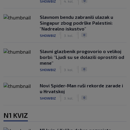
0
SHOWBIZ
4. kol.
Slavnom bendu zabranili ulazak u
Singapur zbog podrške Palestini:
"Nadrealno iskustvo"
|
|
0
SHOWBIZ
3. kol.
Slavni glazbenik progovorio o velikoj
borbi: "Ljudi su se dolazili oprostiti od
mene"
|
|
0
SHOWBIZ
3. kol.
Novi Spider-Man ruši rekorde zarade i
u Hrvatskoj
|
|
0
SHOWBIZ
3. kol.
N1 KVIZ