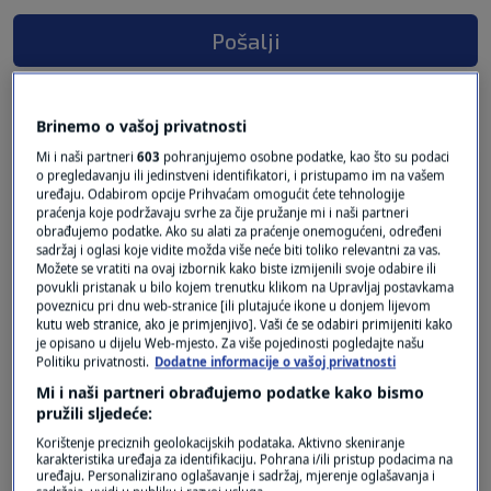
Pošalji
Brinemo o vašoj privatnosti
Mi i naši partneri
603
pohranjujemo osobne podatke, kao što su podaci
prije 2 mjeseci
Stevo
o pregledavanju ili jedinstveni identifikatori, i pristupamo im na vašem
uređaju. Odabirom opcije Prihvaćam omogućit ćete tehnologije
praćenja koje podržavaju svrhe za čije pružanje mi i naši partneri
obrađujemo podatke. Ako su alati za praćenje onemogućeni, određeni
Koje preporuke kome lezbacama pederima
sadržaj i oglasi koje vidite možda više neće biti toliko relevantni za vas.
imaju vetri zida i mek se zvale
Možete se vratiti na ovaj izbornik kako biste izmijenili svoje odabire ili
Sto je vama koja sloboda
povukli pristanak u bilo kojem trenutku klikom na Upravljaj postavkama
poveznicu pri dnu web-stranice [ili plutajuće ikone u donjem lijevom
Jadno cime se pravobraniteljica bavi
kutu web stranice, ako je primjenjivo]. Vaši će se odabiri primijeniti kako
Dali je normalno po ulicama u Zagrebu
je opisano u dijelu Web-mjesto. Za više pojedinosti pogledajte našu
Politiku privatnosti.
Dodatne informacije o vašoj privatnosti
razularema sacica Preide paradirati koja
Mi i naši partneri obrađujemo podatke kako bismo
sloboda koja prava bludnost blesanje
pružili sljedeće:
nakaradno
Korištenje preciznih geolokacijskih podataka. Aktivno skeniranje
Isti dan pristojno uz molitvi preko 20000 tisuca
karakteristika uređaja za identifikaciju. Pohrana i/ili pristup podacima na
normalnih mole se pjevaju radujusebu
uređaju. Personalizirano oglašavanje i sadržaj, mjerenje oglašavanja i