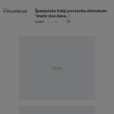
Španjolska Italiji postavila ultimatum:
"Imate dva dana..."
|
|
0
SVIJET
7. kol.
Oglas