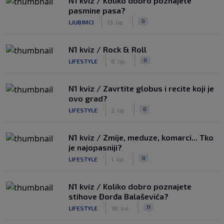
N1 kviz / Koliko dobro poznajete
pasmine pasa?
|
|
0
LJUBIMCI
13. lip.
N1 kviz / Rock & Roll
|
|
0
LIFESTYLE
8. lip.
N1 kviz / Zavrtite globus i recite koji je
ovo grad?
|
|
0
LIFESTYLE
2. lip.
N1 kviz / Zmije, meduze, komarci... Tko
je najopasniji?
|
|
0
LIFESTYLE
1. lip.
N1 kviz / Koliko dobro poznajete
stihove Đorđa Balaševića?
|
|
11
LIFESTYLE
18. svi.