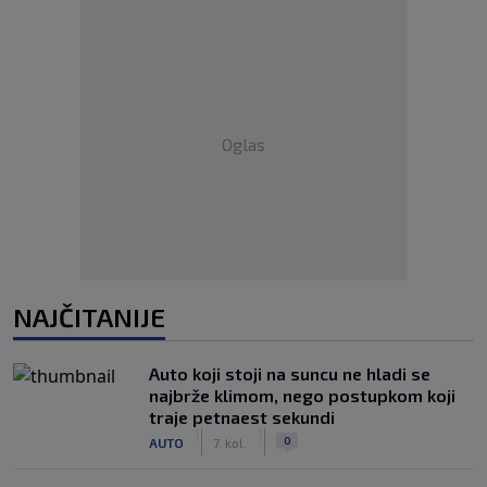
Oglas
NAJČITANIJE
Auto koji stoji na suncu ne hladi se
najbrže klimom, nego postupkom koji
traje petnaest sekundi
|
|
0
AUTO
7. kol.