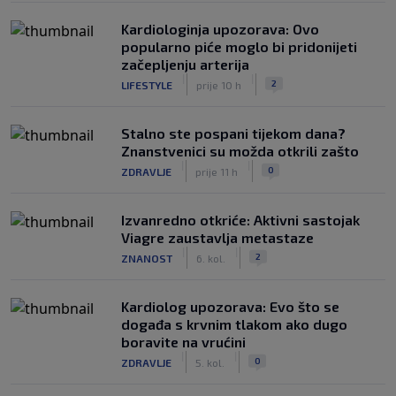
Kardiologinja upozorava: Ovo
popularno piće moglo bi pridonijeti
začepljenju arterija
|
|
2
LIFESTYLE
prije 10 h
Stalno ste pospani tijekom dana?
Znanstvenici su možda otkrili zašto
|
|
0
ZDRAVLJE
prije 11 h
Izvanredno otkriće: Aktivni sastojak
Viagre zaustavlja metastaze
|
|
2
ZNANOST
6. kol.
Kardiolog upozorava: Evo što se
događa s krvnim tlakom ako dugo
boravite na vrućini
|
|
0
ZDRAVLJE
5. kol.