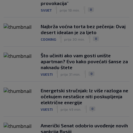
provokacija"
|
|
0
SVIJET
prije 18 min.
Najbrža voćna torta bez pečenja: Ovaj
desert idealan je za ljeto
|
|
0
COOKING
prije 30 min.
Što učiniti ako vam gosti unište
apartman? Evo kako povećati šanse za
naknadu štete
|
|
0
VIJESTI
prije 31 min.
Energetski stručnjak: Iz više razloga ne
očekujem nestašice niti poskupljenja
električne energije
|
|
0
VIJESTI
prije 49 min.
Američki Senat odobrio uvođenje novih
sankcija Rusiji