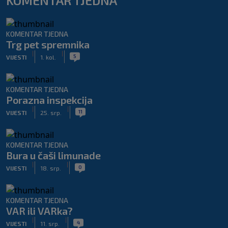
KOMENTAR TJEDNA
KOMENTAR TJEDNA
Trg pet spremnika
|
|
5
VIJESTI
1. kol.
KOMENTAR TJEDNA
Porazna inspekcija
|
|
11
VIJESTI
25. srp.
KOMENTAR TJEDNA
Bura u čaši limunade
|
|
0
VIJESTI
18. srp.
KOMENTAR TJEDNA
VAR ili VARka?
|
|
4
VIJESTI
11. srp.