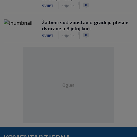
|
|
0
SVIJET
prije 1 h
Žalbeni sud zaustavio gradnju plesne
dvorane u Bijeloj kući
|
|
0
SVIJET
prije 1 h
Oglas