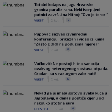
Totalni kolaps na jugu Hrvatske,
granica paralizirana. Neki iscrpljeni
putnici završili na Hitnoj: "Ovo je teror!"
|
|
7
VIJESTI
2. kol.
Pupovac sazvao izvanrednu
konferenciju, prikazan i video iz Knina:
"Zašto DORH ne poduzima mjere?"
|
|
19
VIJESTI
7. kol.
Vučković: Ne postoji hitna sanacija
ovakvog heterogenog sastava otpada.
Građani su s razlogom zabrinuti!
|
|
17
VIJESTI
7. kol.
Nekad ga je imala gotovo svaka kuća u
Jugoslaviji, a danas postiže cijenu od
nekoliko stotina eura
|
|
0
LIFESTYLE
5. kol.