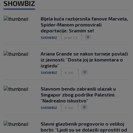
SHOWBIZ
Bijela kuća razbjesnila fanove Marvela,
Spider-Manom promovirali
deportacije: Sramim se!
|
|
0
SHOWBIZ
prije 2 h
Ariana Grande se nakon turneje povlači
iz javnosti: "Dosta joj je komentara o
izgledu"
|
|
0
SHOWBIZ
4. kol.
Slavnom bendu zabranili ulazak u
Singapur zbog podrške Palestini:
"Nadrealno iskustvo"
|
|
0
SHOWBIZ
3. kol.
Slavni glazbenik progovorio o velikoj
borbi: "Ljudi su se dolazili oprostiti od