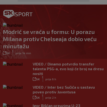
SPORT
Modrić se vraća u formu: U porazu
Milana protiv Chelseaja dobio veću
minutažu
|
SK
prije 14 min
VIDEO / Dinamo potvrdio transfer
talenta PSG-a, evo koji će broj na dresu
nositi
|
SK
prije 6 h
VIDEO / Inter bez Sučića u sastavu
poveo protiv Juventusa
|
SK
prije 2 h
Igor Bišćan preuzima U-23