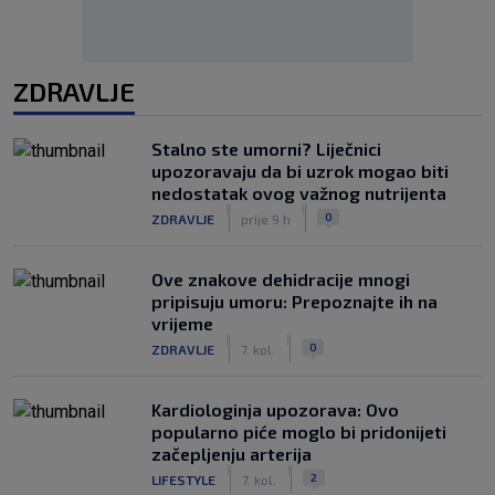
ZDRAVLJE
Stalno ste umorni? Liječnici
upozoravaju da bi uzrok mogao biti
nedostatak ovog važnog nutrijenta
|
|
0
ZDRAVLJE
prije 9 h
Ove znakove dehidracije mnogi
pripisuju umoru: Prepoznajte ih na
vrijeme
|
|
0
ZDRAVLJE
7. kol.
Kardiologinja upozorava: Ovo
popularno piće moglo bi pridonijeti
začepljenju arterija
|
|
2
LIFESTYLE
7. kol.