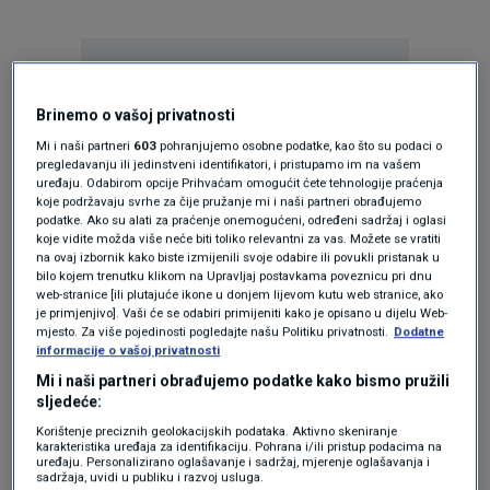
Brinemo o vašoj privatnosti
Mi i naši partneri
603
pohranjujemo osobne podatke, kao što su podaci o
pregledavanju ili jedinstveni identifikatori, i pristupamo im na vašem
Oglas
uređaju. Odabirom opcije Prihvaćam omogućit ćete tehnologije praćenja
koje podržavaju svrhe za čije pružanje mi i naši partneri obrađujemo
podatke. Ako su alati za praćenje onemogućeni, određeni sadržaj i oglasi
koje vidite možda više neće biti toliko relevantni za vas. Možete se vratiti
na ovaj izbornik kako biste izmijenili svoje odabire ili povukli pristanak u
bilo kojem trenutku klikom na Upravljaj postavkama poveznicu pri dnu
web-stranice [ili plutajuće ikone u donjem lijevom kutu web stranice, ako
je primjenjivo]. Vaši će se odabiri primijeniti kako je opisano u dijelu Web-
mjesto. Za više pojedinosti pogledajte našu Politiku privatnosti.
Dodatne
informacije o vašoj privatnosti
Mi i naši partneri obrađujemo podatke kako bismo pružili
sljedeće:
Korištenje preciznih geolokacijskih podataka. Aktivno skeniranje
Oglas
karakteristika uređaja za identifikaciju. Pohrana i/ili pristup podacima na
uređaju. Personalizirano oglašavanje i sadržaj, mjerenje oglašavanja i
sadržaja, uvidi u publiku i razvoj usluga.