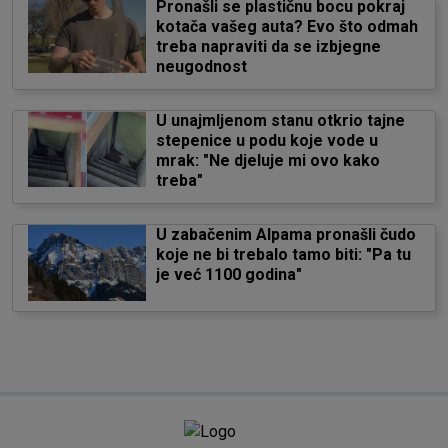
Pronašli se plastičnu bocu pokraj
kotača vašeg auta? Evo što odmah
treba napraviti da se izbjegne
neugodnost
U unajmljenom stanu otkrio tajne
stepenice u podu koje vode u
mrak: "Ne djeluje mi ovo kako
treba"
U zabačenim Alpama pronašli čudo
koje ne bi trebalo tamo biti: "Pa tu
je već 1100 godina"