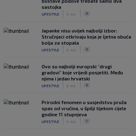
blistave podove trebate samo dva
sastojka
|
|
0
LIFESTYLE
6. kol.
Japanke nisu uvijek najbolji izbor:
Stručnjaci otkrivaju koja je ljetna obuća
bolja za stopala
|
|
0
LIFESTYLE
6. kol.
Ovo su najbolji europski "drugi
gradovi" koje vrijedi posjetiti. Među
njima i jedan hrvatski
|
|
0
LIFESTYLE
6. kol.
Prirodni fenomen u susjedstvu pruža
spas od vrućina, u špilji tijekom cijele
godine 11 stupnjeva
|
|
1
LIFESTYLE
6. kol.