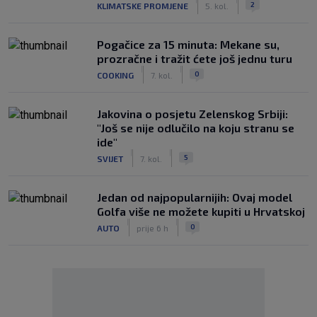
2
KLIMATSKE PROMJENE
5. kol.
Pogačice za 15 minuta: Mekane su,
prozračne i tražit ćete još jednu turu
|
|
0
COOKING
7. kol.
Jakovina o posjetu Zelenskog Srbiji:
"Još se nije odlučilo na koju stranu se
ide"
|
|
5
SVIJET
7. kol.
Jedan od najpopularnijih: Ovaj model
Golfa više ne možete kupiti u Hrvatskoj
|
|
0
AUTO
prije 6 h