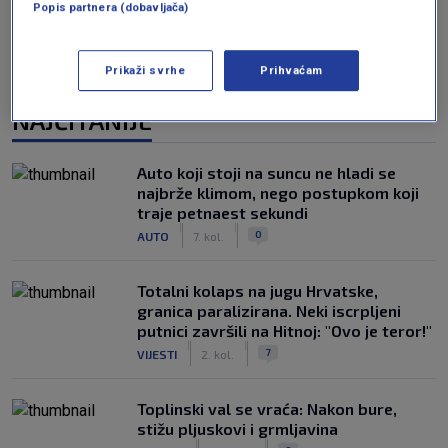
Popis partnera (dobavljača)
Prikaži svrhe
Prihvaćam
NAJČITANIJE
Auto koji stoji na suncu ne hladi se
najbrže klimom, nego postupkom koji
traje petnaest sekundi
|
|
0
AUTO
7. kol.
Totalni kolaps na jugu Hrvatske,
granica paralizirana. Neki iscrpljeni
putnici završili na Hitnoj: "Ovo je teror!"
|
|
7
VIJESTI
2. kol.
Toplinski val se vraća: Nakon bure,
stižu pljuskovi i grmljavina
|
|