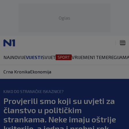
Oglas
NAJNOVIJE
VIJESTI
SVIJET
VRIJEME
N1 TEME
REGIJA
MA
Crna Kronika
Ekonomija
KAKO DO STRANAČKE ISKAZNICE?
Provjerili smo koji su uvjeti za
članstvo u političkim
strankama. Neke imaju oštrije
kriterije, a jedna i probni rok