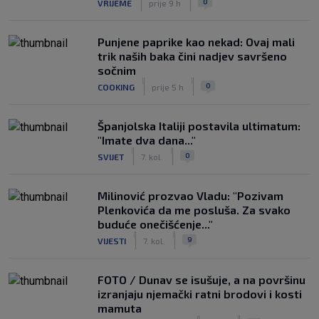
0
VRIJEME
prije 9 h
Punjene paprike kao nekad: Ovaj mali
trik naših baka čini nadjev savršeno
sočnim
|
|
0
COOKING
prije 5 h
Španjolska Italiji postavila ultimatum:
"Imate dva dana..."
|
|
0
SVIJET
7. kol.
Milinović prozvao Vladu: "Pozivam
Plenkovića da me posluša. Za svako
buduće onečišćenje..."
|
|
9
VIJESTI
7. kol.
FOTO / Dunav se isušuje, a na površinu
izranjaju njemački ratni brodovi i kosti
mamuta
|
|