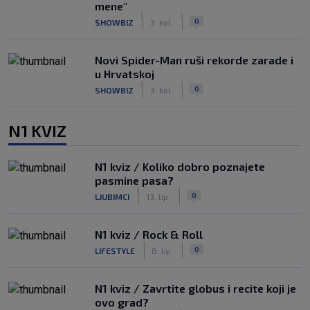
mene"
|
|
0
SHOWBIZ
3. kol.
Novi Spider-Man ruši rekorde zarade i
u Hrvatskoj
|
|
0
SHOWBIZ
3. kol.
N1 KVIZ
N1 kviz / Koliko dobro poznajete
pasmine pasa?
|
|
0
LJUBIMCI
13. lip.
N1 kviz / Rock & Roll
|
|
0
LIFESTYLE
8. lip.
N1 kviz / Zavrtite globus i recite koji je
ovo grad?