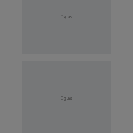
Oglas
Oglas