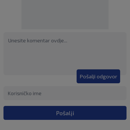
Pošalji odgovor
Pošalji