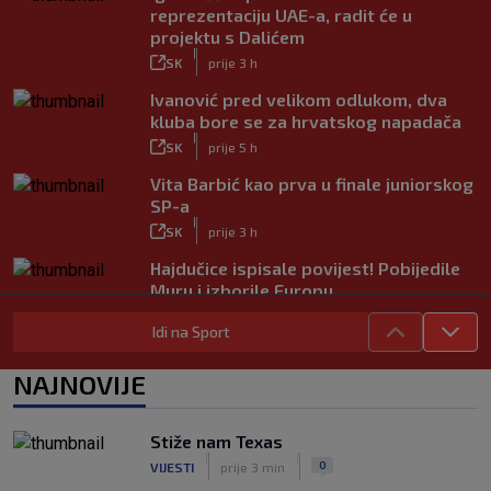
reprezentaciju UAE-a, radit će u
projektu s Dalićem
|
SK
prije 3 h
Ivanović pred velikom odlukom, dva
kluba bore se za hrvatskog napadača
|
SK
prije 5 h
Vita Barbić kao prva u finale juniorskog
SP-a
|
SK
prije 3 h
Hajdučice ispisale povijest! Pobijedile
Muru i izborile Europu
|
SK
prije 3 h
Idi na Sport
Liverpool dovodi kapetana Barcelone!
Fabrizio Romano objavio ‘Here we go’
NAJNOVIJE
|
SK
prije 7 h
Hajduk želi Selahija, oglasio se igračev
Stiže nam Texas
menadžer: ‘Garcia ga dobro poznaje, ali
|
|
0
VIJESTI
prije 3 min
postoji problem…’