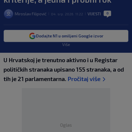
0
Miroslav Filipović
VIJESTI
04. srp. 2026. 11:22
|
|
|
Dodajte N1 u omiljeni Google izvor
Više
U Hrvatskoj je trenutno aktivno i u Registar
političkih stranaka upisano 155 stranaka, a od
tih je 21 parlamentarna.
Pročitaj više
Oglas