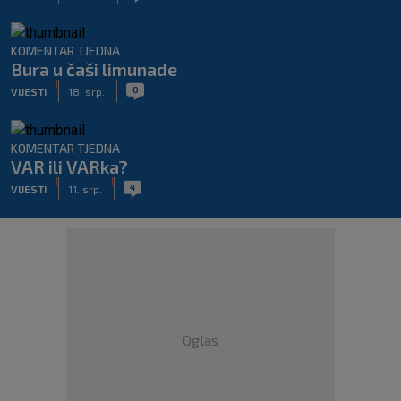
KOMENTAR TJEDNA
Bura u čaši limunade
|
|
0
VIJESTI
18. srp.
KOMENTAR TJEDNA
VAR ili VARka?
|
|
4
VIJESTI
11. srp.
Oglas