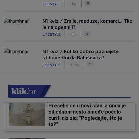
|
|
0
LIFESTYLE
2. lip.
N1 kviz / Zmije, meduze, komarci... Tko
je najopasniji?
|
|
0
LIFESTYLE
1. lip.
N1 kviz / Koliko dobro poznajete
stihove Đorđa Balaševića?
|
|
11
LIFESTYLE
18. svi.
Preselio se u novi stan, a onda je
odjednom nešto smeđe počelo
curiti niz zid: "Pogledajte, što je
to?"