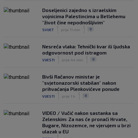
|
SK
prije 7 h
Doseljenici zajedno s izraelskim
vojnicima Palestincima u Betlehemu
"život čine nepodnošljivim"
|
|
0
SVIJET
prije 11 min
Nesreća vlaka: Tehnički kvar ili ljudska
odgovornost pod istragom
|
|
0
VIJESTI
prije 44 min
Bivši Račanov ministar je
"svjetonazorski stabilan" nakon
prihvaćanja Plenkovićeve ponude
|
|
0
VIJESTI
prije 1 h
VIDEO / Vučić nakon sastanka sa
Zelenskim: Za nas će pronaći Hrvate,
Bugare, Nizozemce, ne vjerujem u brzi
ulazak u EU
|