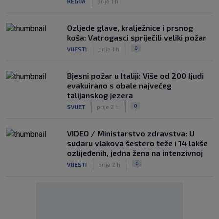
REGIJA
prije 1 h
Ozljede glave, kralježnice i prsnog
koša: Vatrogasci spriječili veliki požar
|
|
0
VIJESTI
prije 1 h
Bjesni požar u Italiji: Više od 200 ljudi
evakuirano s obale najvećeg
talijanskog jezera
|
|
0
SVIJET
prije 2 h
VIDEO / Ministarstvo zdravstva: U
sudaru vlakova šestero teže i 14 lakše
ozlijeđenih, jedna žena na intenzivnoj
|
|
0
VIJESTI
prije 2 h