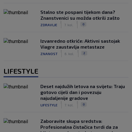
Stalno ste pospani tijekom dana?
Znanstvenici su možda otkrili zašto
|
|
0
ZDRAVLJE
7. kol.
Izvanredno otkriće: Aktivni sastojak
Viagre zaustavlja metastaze
|
|
2
ZNANOST
6. kol.
LIFESTYLE
Deset najdužih letova na svijetu: Traju
gotovo cijeli dan i povezuju
najudaljenije gradove
|
|
0
LIFESTYLE
7. kol.
Zaboravite skupa sredstva:
Profesionalna čistačica tvrdi da za