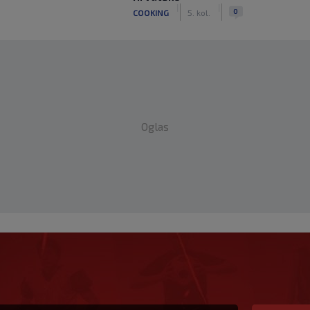
|
|
0
COOKING
5. kol.
Oglas
edan od najboljih