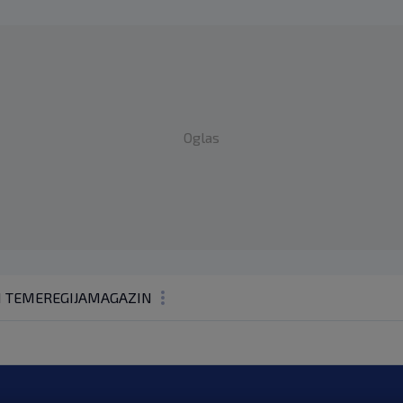
Oglas
1 TEME
REGIJA
MAGAZIN
N1 KOMENTAR
KOLUMNE