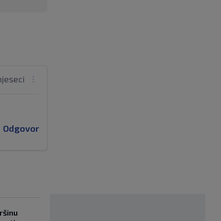
mjeseci
Odgovor
ršinu