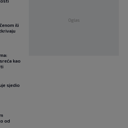
kosti
Oglas
učenom ili
tkrivaju
ma:
esreća kao
ti
uje sjedio
om
ko od