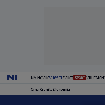
NAJNOVIJE
VIJESTI
SVIJET
VRIJEME
N
Crna Kronika
Ekonomija