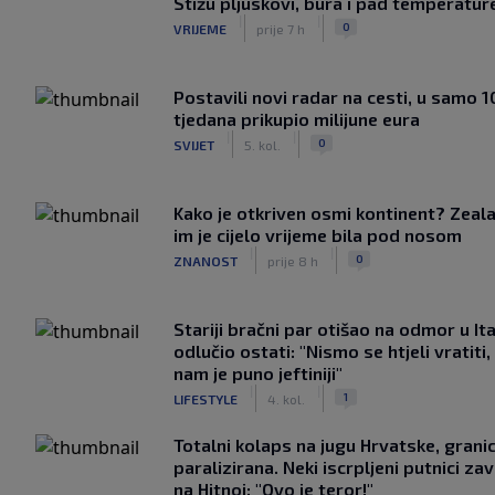
Stižu pljuskovi, bura i pad temperatur
|
|
0
VRIJEME
prije 7 h
Postavili novi radar na cesti, u samo 1
tjedana prikupio milijune eura
|
|
0
SVIJET
5. kol.
Kako je otkriven osmi kontinent? Zeala
im je cijelo vrijeme bila pod nosom
|
|
0
ZNANOST
prije 8 h
Stariji bračni par otišao na odmor u Ital
odlučio ostati: "Nismo se htjeli vratiti,
nam je puno jeftiniji"
|
|
1
LIFESTYLE
4. kol.
Totalni kolaps na jugu Hrvatske, grani
paralizirana. Neki iscrpljeni putnici zavr
na Hitnoj: "Ovo je teror!"