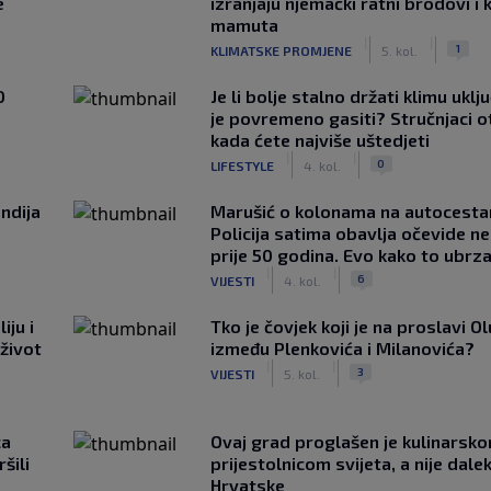
e
izranjaju njemački ratni brodovi i 
mamuta
|
|
1
KLIMATSKE PROMJENE
5. kol.
0
Je li bolje stalno držati klimu uklj
je povremeno gasiti? Stručnjaci o
kada ćete najviše uštedjeti
|
|
0
LIFESTYLE
4. kol.
ndija
Marušić o kolonama na autocesta
Policija satima obavlja očevide n
prije 50 godina. Evo kako to ubrza
|
|
6
VIJESTI
4. kol.
iju i
Tko je čovjek koji je na proslavi Ol
 život
između Plenkovića i Milanovića?
|
|
3
VIJESTI
5. kol.
ca
Ovaj grad proglašen je kulinarsk
šili
prijestolnicom svijeta, a nije dale
Hrvatske