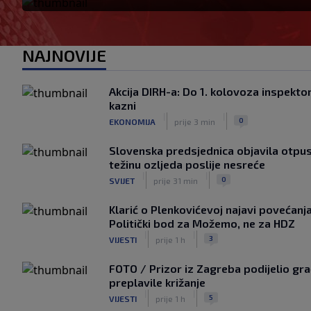
NAJNOVIJE
Akcija DIRH-a: Do 1. kolovoza inspektori
kazni
|
|
0
EKONOMIJA
prije 3 min
Slovenska predsjednica objavila otpu
težinu ozljeda poslije nesreće
|
|
0
SVIJET
prije 31 min
Klarić o Plenkovićevoj najavi povećanja
Politički bod za Možemo, ne za HDZ
|
|
3
VIJESTI
prije 1 h
FOTO / Prizor iz Zagreba podijelio gr
preplavile križanje
|
|
5
VIJESTI
prije 1 h