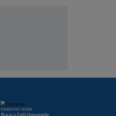
SK
prije 2 h
Jagušić u misiji ulaska među Vatrene,
opet je postigao pogodak za
Panathinaikos!
|
SK
5. kol.
KOMENTAR TJEDNA
Bura u čaši limunade