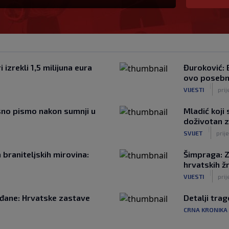
 izrekli 1,5 milijuna eura
Đuroković: B
ovo posebn
|
VIJESTI
prij
sno pismo nakon sumnji u
Mladić koji
doživotan 
|
SVIJET
prij
 braniteljskih mirovina:
Šimpraga: Z
hrvatskih ž
|
VIJESTI
prij
ađane: Hrvatske zastave
Detalji tra
CRNA KRONIKA