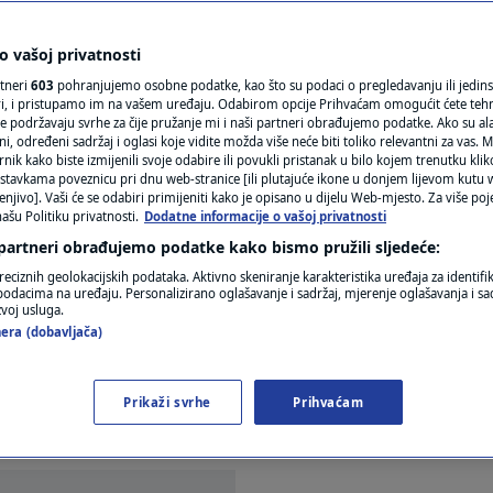
N1(DIS)INFO
osam godina nakon
KLIMATSKE PROMJENE
 vašoj privatnosti
rtneri
603
pohranjujemo osobne podatke, kao što su podaci o pregledavanju ili jedins
FOTO
ori, i pristupamo im na vašem uređaju. Odabirom opcije Prihvaćam omogućit ćete teh
e podržavaju svrhe za čije pružanje mi i naši partneri obrađujemo podatke. Ako su ala
 određeni sadržaj i oglasi koje vidite možda više neće biti toliko relevantni za vas. Mo
VIDEO
rnik kako biste izmijenili svoje odabire ili povukli pristanak u bilo kojem trenutku kl
r
stavkama poveznicu pri dnu web-stranice [ili plutajuće ikone u donjem lijevom kutu w
enjivo]. Vaši će se odabiri primijeniti kako je opisano u dijelu Web-mjesto. Za više poj
ašu Politiku privatnosti.
Dodatne informacije o vašoj privatnosti
 partneri obrađujemo podatke kako bismo pružili sljedeće:
reciznih geolokacijskih podataka. Aktivno skeniranje karakteristika uređaja za identifi
p podacima na uređaju. Personalizirano oglašavanje i sadržaj, mjerenje oglašavanja i sad
zvoj usluga.
era (dobavljača)
ebao bi se 5. ožujka javiti na izdržavanje jednogod
om karticom i plaćanja privatnih računa državni
Prikaži svrhe
Prihvaćam
suda u Zagrebu Krešimir Devčić.
Pročitaj više