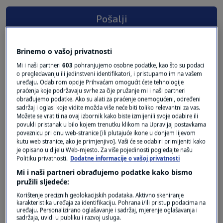
Pošalji
Brinemo o vašoj privatnosti
Mi i naši partneri
603
pohranjujemo osobne podatke, kao što su podaci
2 KOMENTARA
Najnovije
o pregledavanju ili jedinstveni identifikatori, i pristupamo im na vašem
uređaju. Odabirom opcije Prihvaćam omogućit ćete tehnologije
praćenja koje podržavaju svrhe za čije pružanje mi i naši partneri
obrađujemo podatke. Ako su alati za praćenje onemogućeni, određeni
prije 12 mjeseci
Tutor
sadržaj i oglasi koje vidite možda više neće biti toliko relevantni za vas.
Možete se vratiti na ovaj izbornik kako biste izmijenili svoje odabire ili
povukli pristanak u bilo kojem trenutku klikom na Upravljaj postavkama
poveznicu pri dnu web-stranice [ili plutajuće ikone u donjem lijevom
Bravo! Politicari iz regije treba da se ugledaju na
kutu web stranice, ako je primjenjivo]. Vaši će se odabiri primijeniti kako
ovu divnu decu!
je opisano u dijelu Web-mjesto. Za više pojedinosti pogledajte našu
Politiku privatnosti.
Dodatne informacije o vašoj privatnosti
Odgovor
Mi i naši partneri obrađujemo podatke kako bismo
pružili sljedeće:
prije 12 mjeseci
zztop
Korištenje preciznih geolokacijskih podataka. Aktivno skeniranje
karakteristika uređaja za identifikaciju. Pohrana i/ili pristup podacima na
uređaju. Personalizirano oglašavanje i sadržaj, mjerenje oglašavanja i
sadržaja, uvidi u publiku i razvoj usluga.
I svi da jedu plazma kekse , xaxaxaxaxa