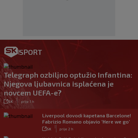
SPORT
Telegraph ozbiljno optužio Infantina:
Njegova ljubavnica isplaćena je
novcem UEFA-e?
|
SK
prije 1 h
Liverpool dovodi kapetana Barcelone!
Fabrizio Romano objavio ‘Here we go’
|
SK
prije 2 h