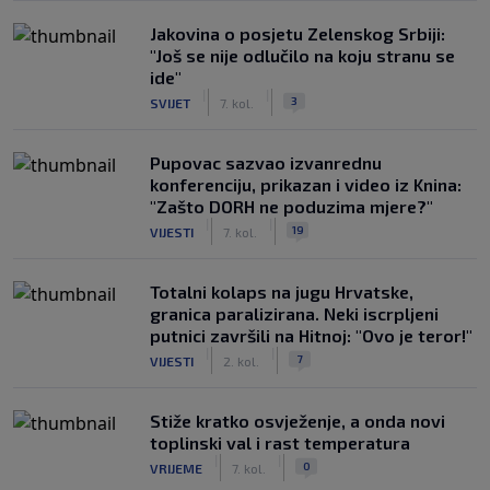
Jakovina o posjetu Zelenskog Srbiji:
"Još se nije odlučilo na koju stranu se
ide"
|
|
3
SVIJET
7. kol.
Pupovac sazvao izvanrednu
konferenciju, prikazan i video iz Knina:
"Zašto DORH ne poduzima mjere?"
|
|
19
VIJESTI
7. kol.
Totalni kolaps na jugu Hrvatske,
granica paralizirana. Neki iscrpljeni
putnici završili na Hitnoj: "Ovo je teror!"
|
|
7
VIJESTI
2. kol.
Stiže kratko osvježenje, a onda novi
toplinski val i rast temperatura
|
|
0
VRIJEME
7. kol.