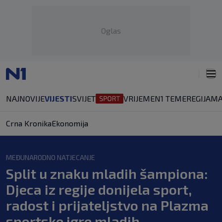
Oglas
NAJNOVIJE
VIJESTI
SVIJET
VRIJEME
N1 TEME
REGIJA
MA
Crna Kronika
Ekonomija
MEĐUNARODNO NATJECANJE
Split u znaku mladih šampiona:
Djeca iz regije donijela sport,
radost i prijateljstvo na Plazma
sportske igre mladih