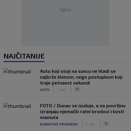
Oglas
NAJČITANIJE
Auto koji stoji na suncu ne hladi se
najbrže klimom, nego postupkom koji
traje petnaest sekundi
|
|
0
AUTO
7. kol.
FOTO / Dunav se isušuje, a na površinu
izranjaju njemački ratni brodovi i kosti
mamuta
|
|
2
KLIMATSKE PROMJENE
5. kol.