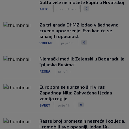
Golfa više ne možete kupiti u Hrvatskoj
|
|
0
AUTO
prije 58 min
Za tri grada DHMZ izdao višednevno
crveno upozorenje: Evo kad će se
smanjiti opasnost
|
|
0
VRIJEME
prije 1 h
Njemački mediji: Zelenski u Beogradu je
"pljuska Rusima"
|
REGIJA
prije 1 h
Europom se ubrzano širi virus
Zapadnog Nila: Zahvaćena i jedna
zemlja regije
|
|
0
SVIJET
prije 1 h
Raste broj prometnih nesreća i ozljeda:
I romobili sve opasniji, jedan 14-