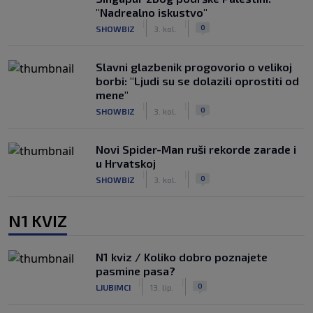
"Nadrealno iskustvo"
|
|
0
SHOWBIZ
3. kol.
Slavni glazbenik progovorio o velikoj
borbi: "Ljudi su se dolazili oprostiti od
mene"
|
|
0
SHOWBIZ
3. kol.
Novi Spider-Man ruši rekorde zarade i
u Hrvatskoj
|
|
0
SHOWBIZ
3. kol.
N1 KVIZ
N1 kviz / Koliko dobro poznajete
pasmine pasa?
|
|
0
LJUBIMCI
13. lip.