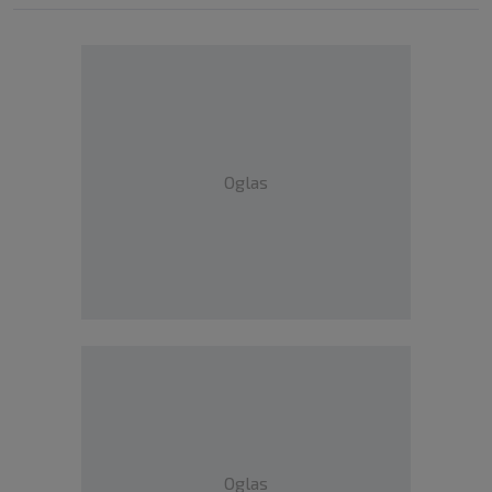
Oglas
Oglas