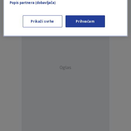
Popis partnera (dobavljača)
...
Prikaži svrhe
Prihvaćam
Oglas