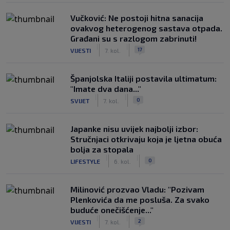
Vučković: Ne postoji hitna sanacija
ovakvog heterogenog sastava otpada.
Građani su s razlogom zabrinuti!
|
|
17
VIJESTI
7. kol.
Španjolska Italiji postavila ultimatum:
"Imate dva dana..."
|
|
0
SVIJET
7. kol.
Japanke nisu uvijek najbolji izbor:
Stručnjaci otkrivaju koja je ljetna obuća
bolja za stopala
|
|
0
LIFESTYLE
6. kol.
Milinović prozvao Vladu: "Pozivam
Plenkovića da me posluša. Za svako
buduće onečišćenje..."
|
|
2
VIJESTI
7. kol.