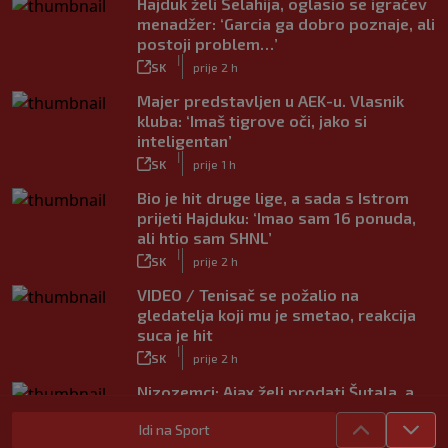
Hajduk želi Selahija, oglasio se igračev
menadžer: ‘Garcia ga dobro poznaje, ali
postoji problem…’
|
SK
prije 2 h
Majer predstavljen u AEK-u. Vlasnik
kluba: ‘Imaš tigrove oči, jako si
inteligentan’
|
SK
prije 1 h
Bio je hit druge lige, a sada s Istrom
prijeti Hajduku: ‘Imao sam 16 ponuda,
ali htio sam SHNL’
|
SK
prije 2 h
VIDEO / Tenisač se požalio na
gledatelja koji mu je smetao, reakcija
suca je hit
|
SK
prije 2 h
Nizozemci: Ajax želi prodati Šutala, a
ponuda ne nedostaje
|
Idi na Sport
SK
7. kol.