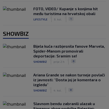
FOTO, VIDEO/ Kupanje s konjima hit
među turistima na hrvatskoj obali
|
|
1
LIFESTYLE
6. kol.
SHOWBIZ
Bijela kuća razbjesnila fanove Marvela,
Spider-Manom promovirali
deportacije: Sramim se!
|
|
0
SHOWBIZ
prije 2 h
Ariana Grande se nakon turneje povlači
iz javnosti: "Dosta joj je komentara o
izgledu"
|
|
0
SHOWBIZ
4. kol.
Slavnom bendu zabranili ulazak u
Singapur zbog podrške Palestini: