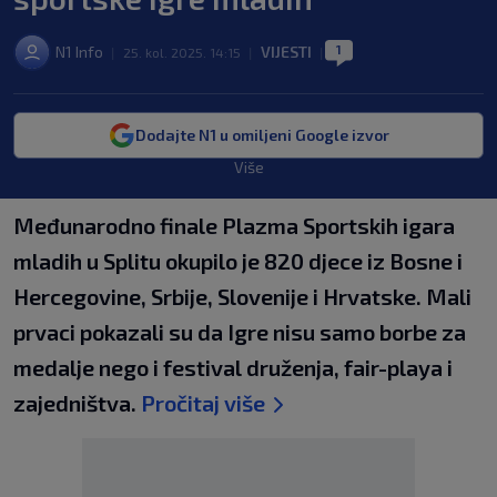
1
N1 Info
VIJESTI
|
25. kol. 2025. 14:15
|
|
Dodajte N1 u omiljeni Google izvor
Više
Međunarodno finale Plazma Sportskih igara
mladih u Splitu okupilo je 820 djece iz Bosne i
Hercegovine, Srbije, Slovenije i Hrvatske. Mali
prvaci pokazali su da Igre nisu samo borbe za
medalje nego i festival druženja, fair-playa i
zajedništva.
Pročitaj više