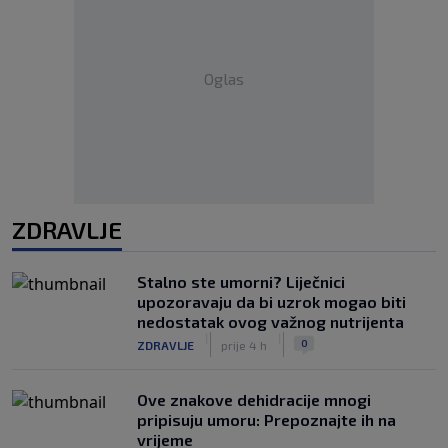
Oglas
ZDRAVLJE
Stalno ste umorni? Liječnici
upozoravaju da bi uzrok mogao biti
nedostatak ovog važnog nutrijenta
|
|
0
ZDRAVLJE
prije 4 h
Ove znakove dehidracije mnogi
pripisuju umoru: Prepoznajte ih na
vrijeme