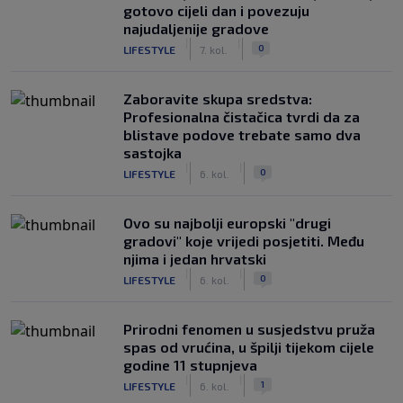
gotovo cijeli dan i povezuju
najudaljenije gradove
|
|
0
LIFESTYLE
7. kol.
Zaboravite skupa sredstva:
Profesionalna čistačica tvrdi da za
blistave podove trebate samo dva
sastojka
|
|
0
LIFESTYLE
6. kol.
Ovo su najbolji europski "drugi
gradovi" koje vrijedi posjetiti. Među
njima i jedan hrvatski
|
|
0
LIFESTYLE
6. kol.
Prirodni fenomen u susjedstvu pruža
spas od vrućina, u špilji tijekom cijele
godine 11 stupnjeva
|
|
1
LIFESTYLE
6. kol.