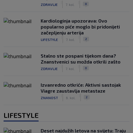
|
|
0
ZDRAVLJE
7. kol.
Kardiologinja upozorava: Ovo
popularno piće moglo bi pridonijeti
začepljenju arterija
|
|
2
LIFESTYLE
7. kol.
Stalno ste pospani tijekom dana?
Znanstvenici su možda otkrili zašto
|
|
0
ZDRAVLJE
7. kol.
Izvanredno otkriće: Aktivni sastojak
Viagre zaustavlja metastaze
|
|
2
ZNANOST
6. kol.
LIFESTYLE
Deset najdužih letova na svijetu: Traju