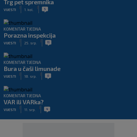
Trg pet spremnika
|
|
5
VIJESTI
1. kol.
KOMENTAR TJEDNA
Porazna inspekcija
|
|
11
VIJESTI
25. srp.
KOMENTAR TJEDNA
Bura u čaši limunade
|
|
0
VIJESTI
18. srp.
KOMENTAR TJEDNA
VAR ili VARka?
|
|
4
VIJESTI
11. srp.