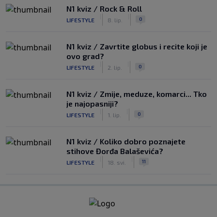
N1 kviz / Rock & Roll
|
|
0
LIFESTYLE
8. lip.
N1 kviz / Zavrtite globus i recite koji je
ovo grad?
|
|
0
LIFESTYLE
2. lip.
N1 kviz / Zmije, meduze, komarci... Tko
je najopasniji?
|
|
0
LIFESTYLE
1. lip.
N1 kviz / Koliko dobro poznajete
stihove Đorđa Balaševića?
|
|
11
LIFESTYLE
18. svi.