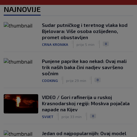
Bennacer raskinuo s Milanom i sada je
NAJNOVIJE
slobodan igrač: Boban je upravo to i
htio, ali…
|
Sudar putničkog i teretnog vlaka kod
SK
7. kol.
Bjelovara: Više osoba ozlijeđeno,
VIDEO / Počela nam je ‘Cvajta’! Brekalo
promet obustavljen
solidan u gostujućoj pobjedi Herthe
|
|
0
CRNA KRONIKA
prije 5 min
kod Bochuma
|
SK
7. kol.
Punjene paprike kao nekad: Ovaj mali
trik naših baka čini nadjev savršeno
sočnim
|
|
0
COOKING
prije 29 min
VIDEO / Gori rafinerija u ruskoj
Krasnodarskoj regiji: Moskva pojačala
napade na Kijev
|
|
0
SVIJET
prije 33 min
Jedan od najpopularnijih: Ovaj model