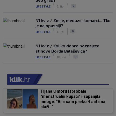
ovo grad?
|
|
0
LIFESTYLE
2. lip.
N1 kviz / Zmije, meduze, komarci... Tko
je najopasniji?
|
|
0
LIFESTYLE
1. lip.
N1 kviz / Koliko dobro poznajete
stihove Đorđa Balaševića?
|
|
11
LIFESTYLE
18. svi.
Tijana u moru isprobala
"menstrualni kupaći" i zapanjila
mnoge: "Bila sam preko 4 sata na
plaži..."