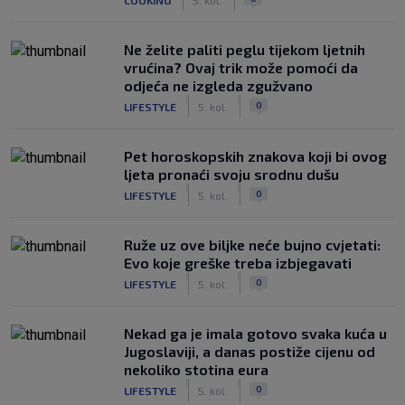
Ne želite paliti peglu tijekom ljetnih
vrućina? Ovaj trik može pomoći da
odjeća ne izgleda zgužvano
|
|
0
LIFESTYLE
5. kol.
Pet horoskopskih znakova koji bi ovog
ljeta pronaći svoju srodnu dušu
|
|
0
LIFESTYLE
5. kol.
Ruže uz ove biljke neće bujno cvjetati:
Evo koje greške treba izbjegavati
|
|
0
LIFESTYLE
5. kol.
Nekad ga je imala gotovo svaka kuća u
Jugoslaviji, a danas postiže cijenu od
nekoliko stotina eura
|
|
0
LIFESTYLE
5. kol.