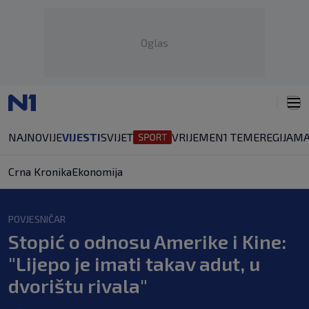
Oglas
NAJNOVIJE
VIJESTI
SVIJET
VRIJEME
N1 TEME
REGIJA
MA
Crna Kronika
Ekonomija
POVJESNIČAR
Stopić o odnosu Amerike i Kine:
"Lijepo je imati takav adut, u
dvorištu rivala"