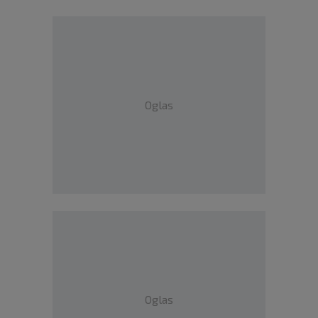
Oglas
Oglas