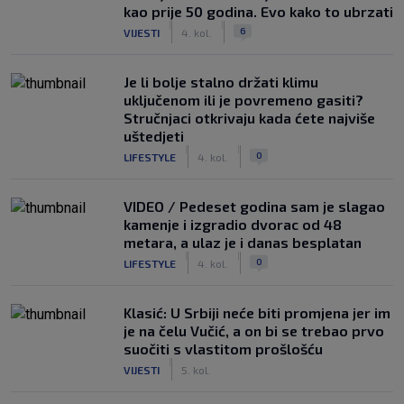
kao prije 50 godina. Evo kako to ubrzati
|
|
6
VIJESTI
4. kol.
Je li bolje stalno držati klimu
uključenom ili je povremeno gasiti?
Stručnjaci otkrivaju kada ćete najviše
uštedjeti
|
|
0
LIFESTYLE
4. kol.
VIDEO / Pedeset godina sam je slagao
kamenje i izgradio dvorac od 48
metara, a ulaz je i danas besplatan
|
|
0
LIFESTYLE
4. kol.
Klasić: U Srbiji neće biti promjena jer im
je na čelu Vučić, a on bi se trebao prvo
suočiti s vlastitom prošlošću
|
VIJESTI
5. kol.