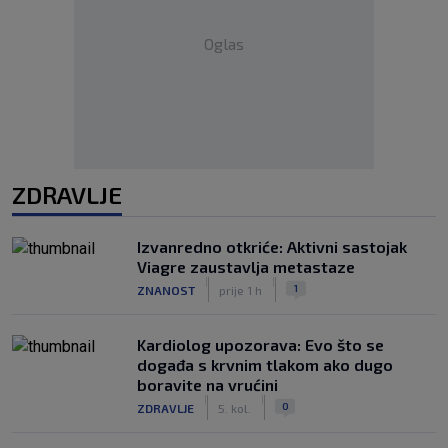
Oglas
ZDRAVLJE
Izvanredno otkriće: Aktivni sastojak
Viagre zaustavlja metastaze
|
|
1
ZNANOST
prije 1 h
Kardiolog upozorava: Evo što se
događa s krvnim tlakom ako dugo
boravite na vrućini
|
|
0
ZDRAVLJE
5. kol.