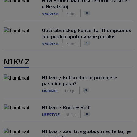
Novi Spider-Man ruši rekorde zarade i
u Hrvatskoj
|
|
0
SHOWBIZ
3. kol.
Uoči šibenskog koncerta, Thompsonov
tim publici uputio važne poruke
|
|
4
SHOWBIZ
3. kol.
N1 KVIZ
N1 kviz / Koliko dobro poznajete
pasmine pasa?
|
|
0
LJUBIMCI
13. lip.
N1 kviz / Rock & Roll
|
|
0
LIFESTYLE
8. lip.
N1 kviz / Zavrtite globus i recite koji je