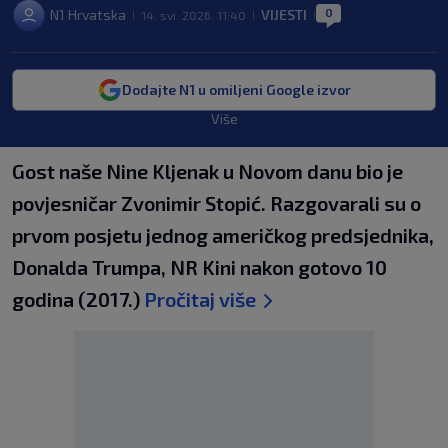
0
N1 Hrvatska
VIJESTI
14. svi. 2026. 11:40
|
|
|
Dodajte N1 u omiljeni Google izvor
Više
Gost naše Nine Kljenak u Novom danu bio je
povjesničar Zvonimir Stopić. Razgovarali su o
prvom posjetu jednog američkog predsjednika,
Donalda Trumpa, NR Kini nakon gotovo 10
godina (2017.)
Pročitaj više