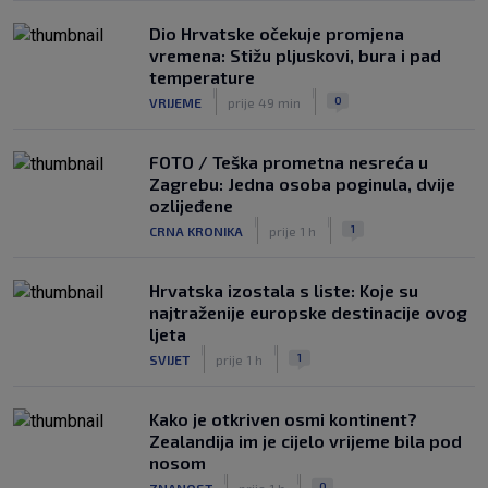
Dio Hrvatske očekuje promjena
vremena: Stižu pljuskovi, bura i pad
temperature
|
|
0
VRIJEME
prije 49 min
FOTO / Teška prometna nesreća u
Zagrebu: Jedna osoba poginula, dvije
ozlijeđene
|
|
1
CRNA KRONIKA
prije 1 h
Hrvatska izostala s liste: Koje su
najtraženije europske destinacije ovog
ljeta
|
|
1
SVIJET
prije 1 h
Kako je otkriven osmi kontinent?
Zealandija im je cijelo vrijeme bila pod
nosom
|
|
0
ZNANOST
prije 1 h