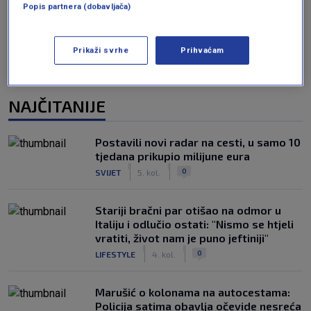
Popis partnera (dobavljača)
Prikaži svrhe
Prihvaćam
NAJČITANIJE
Postavili novi radar na cesti, u samo 10
tjedana prikupio milijune eura
|
|
0
SVIJET
5. kol.
Stariji bračni par otišao na odmor u
Italiju i odlučio ostati: "Nismo se htjeli
vratiti, život nam je puno jeftiniji"
|
|
0
LIFESTYLE
4. kol.
Marušić o kolonama na autocestama:
Policija satima obavlja očevide nesreća