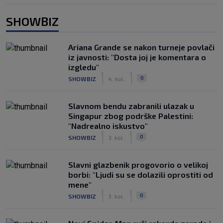
SHOWBIZ
Ariana Grande se nakon turneje povlači
iz javnosti: "Dosta joj je komentara o
izgledu"
|
|
0
SHOWBIZ
4. kol.
Slavnom bendu zabranili ulazak u
Singapur zbog podrške Palestini:
"Nadrealno iskustvo"
|
|
0
SHOWBIZ
3. kol.
Slavni glazbenik progovorio o velikoj
borbi: "Ljudi su se dolazili oprostiti od
mene"
|
|
0
SHOWBIZ
3. kol.