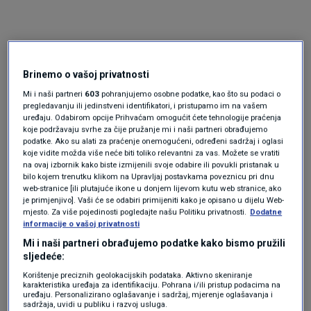
Brinemo o vašoj privatnosti
Mi i naši partneri
603
pohranjujemo osobne podatke, kao što su podaci o
pregledavanju ili jedinstveni identifikatori, i pristupamo im na vašem
uređaju. Odabirom opcije Prihvaćam omogućit ćete tehnologije praćenja
koje podržavaju svrhe za čije pružanje mi i naši partneri obrađujemo
Oglas
podatke. Ako su alati za praćenje onemogućeni, određeni sadržaj i oglasi
koje vidite možda više neće biti toliko relevantni za vas. Možete se vratiti
na ovaj izbornik kako biste izmijenili svoje odabire ili povukli pristanak u
bilo kojem trenutku klikom na Upravljaj postavkama poveznicu pri dnu
web-stranice [ili plutajuće ikone u donjem lijevom kutu web stranice, ako
je primjenjivo]. Vaši će se odabiri primijeniti kako je opisano u dijelu Web-
mjesto. Za više pojedinosti pogledajte našu Politiku privatnosti.
Dodatne
informacije o vašoj privatnosti
Mi i naši partneri obrađujemo podatke kako bismo pružili
sljedeće:
Korištenje preciznih geolokacijskih podataka. Aktivno skeniranje
karakteristika uređaja za identifikaciju. Pohrana i/ili pristup podacima na
uređaju. Personalizirano oglašavanje i sadržaj, mjerenje oglašavanja i
sadržaja, uvidi u publiku i razvoj usluga.
Oglas