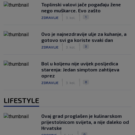
Toplinski valovi jače pogađaju žene
nego muškarce. Evo zašto
|
|
1
ZDRAVLJE
3. kol.
Ovo je najnezdravije ulje za kuhanje, a
gotovo svi ga koriste svaki dan
|
|
3
ZDRAVLJE
3. kol.
Bol u koljenu nije uvijek posljedica
starenja: Jedan simptom zahtijeva
oprez
|
|
0
ZDRAVLJE
3. kol.
LIFESTYLE
Ovaj grad proglašen je kulinarskom
prijestolnicom svijeta, a nije daleko od
Hrvatske
|
|
0
COOKING
5. kol.