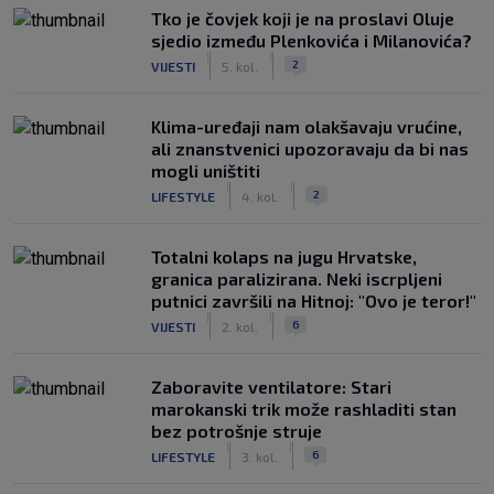
Tko je čovjek koji je na proslavi Oluje
sjedio između Plenkovića i Milanovića?
|
|
2
VIJESTI
5. kol.
Klima-uređaji nam olakšavaju vrućine,
ali znanstvenici upozoravaju da bi nas
mogli uništiti
|
|
2
LIFESTYLE
4. kol.
Totalni kolaps na jugu Hrvatske,
granica paralizirana. Neki iscrpljeni
putnici završili na Hitnoj: "Ovo je teror!"
|
|
6
VIJESTI
2. kol.
Zaboravite ventilatore: Stari
marokanski trik može rashladiti stan
bez potrošnje struje
|
|
6
LIFESTYLE
3. kol.