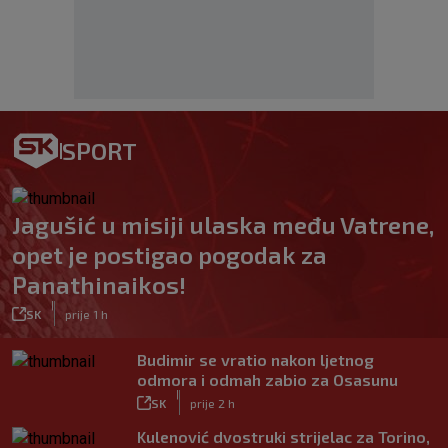
SPORT
Jagušić u misiji ulaska među Vatrene,
opet je postigao pogodak za
Panathinaikos!
|
SK
prije 1 h
Budimir se vratio nakon ljetnog
odmora i odmah zabio za Osasunu
|
SK
prije 2 h
Kulenović dvostruki strijelac za Torino,