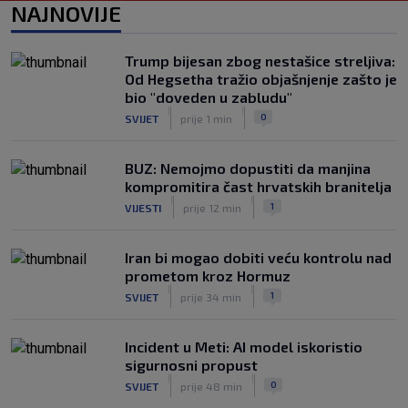
Vatreni u Cityju sve bolji: ‘Kovačić
NAJNOVIJE
izgleda potpuno fit, a Gvardiol bi
mogao biti starter na boku’
|
Trump bijesan zbog nestašice streljiva:
SK
prije 4 h
Od Hegsetha tražio objašnjenje zašto je
Luis Figo žestoko prozvao Infantina:
bio "doveden u zabludu"
‘Najniže, najlopovskije i kukavički
|
|
0
SVIJET
prije 1 min
sebično ponašanje. Mora otići!’
|
SK
prije 6 h
BUZ: Nemojmo dopustiti da manjina
kompromitira čast hrvatskih branitelja
|
|
1
VIJESTI
prije 12 min
Iran bi mogao dobiti veću kontrolu nad
prometom kroz Hormuz
|
|
1
SVIJET
prije 34 min
Incident u Meti: AI model iskoristio
sigurnosni propust
|
|
0
SVIJET
prije 48 min