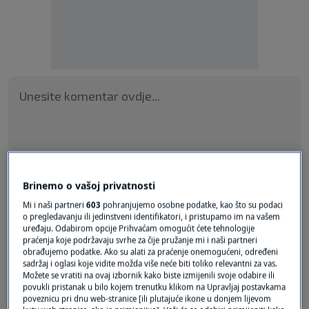
Pošalji odgovor
Brinemo o vašoj privatnosti
Mi i naši partneri
603
pohranjujemo osobne podatke, kao što su podaci
o pregledavanju ili jedinstveni identifikatori, i pristupamo im na vašem
uređaju. Odabirom opcije Prihvaćam omogućit ćete tehnologije
praćenja koje podržavaju svrhe za čije pružanje mi i naši partneri
obrađujemo podatke. Ako su alati za praćenje onemogućeni, određeni
sadržaj i oglasi koje vidite možda više neće biti toliko relevantni za vas.
Pošalji
Možete se vratiti na ovaj izbornik kako biste izmijenili svoje odabire ili
povukli pristanak u bilo kojem trenutku klikom na Upravljaj postavkama
poveznicu pri dnu web-stranice [ili plutajuće ikone u donjem lijevom