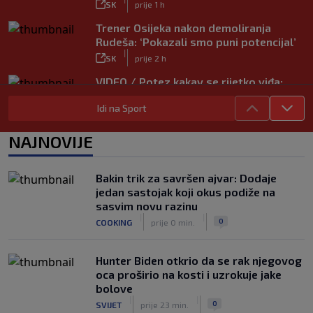
SK
prije 1 h
Trener Osijeka nakon demoliranja
Rudeša: ‘Pokazali smo puni potencijal’
|
SK
prije 2 h
VIDEO / Potez kakav se rijetko viđa:
Kada pomoć nije stigla, na rukama je
Idi na Sport
iznio suigrača u bolovima
|
SK
prije 5 h
NAJNOVIJE
Vušković debitirao za Brighton:
Pogledajte brojke iz prvog nastupa
|
Bakin trik za savršen ajvar: Dodaje
SK
prije 3 h
jedan sastojak koji okus podiže na
Dinamo u finalu Ramljaka! Sutra protiv
sasvim novu razinu
Ajaxa na glavnom terenu Maksimira
|
|
0
COOKING
prije 0 min.
|
SK
prije 3 h
Hunter Biden otkrio da se rak njegovog
oca proširio na kosti i uzrokuje jake
bolove
|
|
0
SVIJET
prije 23 min.