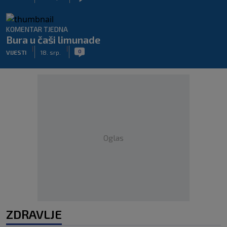
KOMENTAR TJEDNA
Bura u čaši limunade
|
|
0
VIJESTI
18. srp.
Oglas
ZDRAVLJE