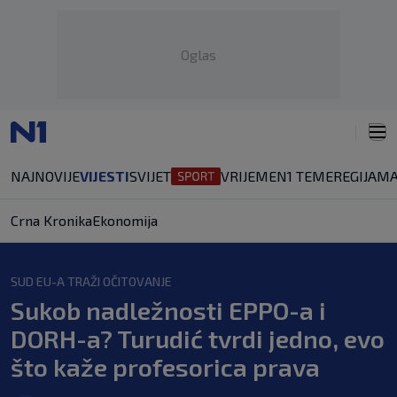
Oglas
NAJNOVIJE
VIJESTI
SVIJET
VRIJEME
N1 TEME
REGIJA
MA
Crna Kronika
Ekonomija
SUD EU-A TRAŽI OČITOVANJE
Sukob nadležnosti EPPO-a i
DORH-a? Turudić tvrdi jedno, evo
što kaže profesorica prava