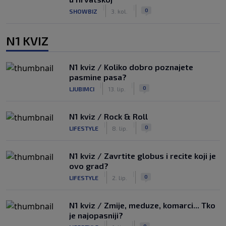
|
|
0
SHOWBIZ
3. kol.
N1 KVIZ
N1 kviz / Koliko dobro poznajete
pasmine pasa?
|
|
0
LJUBIMCI
13. lip.
N1 kviz / Rock & Roll
|
|
0
LIFESTYLE
8. lip.
N1 kviz / Zavrtite globus i recite koji je
ovo grad?
|
|
0
LIFESTYLE
2. lip.
N1 kviz / Zmije, meduze, komarci... Tko
je najopasniji?
|
|
0