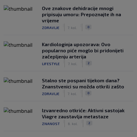
Ove znakove dehidracije mnogi
pripisuju umoru: Prepoznajte ih na
vrijeme
|
|
0
ZDRAVLJE
7. kol.
Kardiologinja upozorava: Ovo
popularno piće moglo bi pridonijeti
začepljenju arterija
|
|
2
LIFESTYLE
7. kol.
Stalno ste pospani tijekom dana?
Znanstvenici su možda otkrili zašto
|
|
0
ZDRAVLJE
7. kol.
Izvanredno otkriće: Aktivni sastojak
Viagre zaustavlja metastaze
|
|
2
ZNANOST
6. kol.