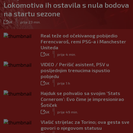
Lokomotiva ih ostavila s nula bodova
na startu sezone
|
SK
prije 23 min.
Real teže od očekivanog pobijedio
Ferencvaroš, remi PSG-a i Manchester
Uniteda
|
SK
prije 4 min.
VIDEO / Perišić asistent, PSV u
posljednjim trenucima ispustio
pobjedu
|
SK
prije 1 h
Hajduk se pohvalio sa svojim ‘Stats
Cornerom’: Evo čime je impresionirao
Šotiček
|
SK
prije 49 min.
Vlašić strijelac za Torino; ova gesta sve
govori o njegovom statusu
|