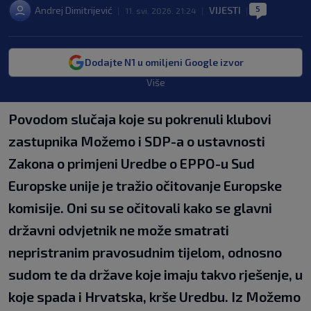
5
Andrej Dimitrijević
VIJESTI
|
11. svi. 2026. 21:24
|
|
Dodajte N1 u omiljeni Google izvor
Više
Povodom slučaja koje su pokrenuli klubovi
zastupnika Možemo i SDP-a o ustavnosti
Zakona o primjeni Uredbe o EPPO-u Sud
Europske unije je tražio očitovanje Europske
komisije. Oni su se očitovali kako se glavni
državni odvjetnik ne može smatrati
nepristranim pravosudnim tijelom, odnosno
sudom te da države koje imaju takvo rješenje, u
koje spada i Hrvatska, krše Uredbu. Iz Možemo