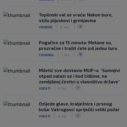
Toplinski val se vraća: Nakon bure,
stižu pljuskovi i grmljavina
|
|
0
VRIJEME
8. kol.
Pogačice za 15 minuta: Mekane su,
prozračne i tražit ćete još jednu turu
|
|
0
COOKING
7. kol.
Miletić sve dostavio MUP-u: "Sumnjivi
otpad nalazi se i kod Udbine, na
zemljišnoj čestici u vlasništvu države"
|
|
7
VIJESTI
8. kol.
Ozljede glave, kralježnice i prsnog
koša: Vatrogasci spriječili veliki požar
|
|
1
VIJESTI
8. kol.