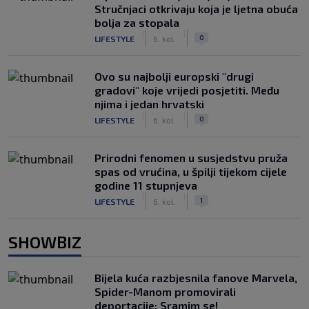
Stručnjaci otkrivaju koja je ljetna obuća
bolja za stopala
|
|
0
LIFESTYLE
6. kol.
Ovo su najbolji europski "drugi
gradovi" koje vrijedi posjetiti. Među
njima i jedan hrvatski
|
|
0
LIFESTYLE
6. kol.
Prirodni fenomen u susjedstvu pruža
spas od vrućina, u špilji tijekom cijele
godine 11 stupnjeva
|
|
1
LIFESTYLE
6. kol.
SHOWBIZ
Bijela kuća razbjesnila fanove Marvela,
Spider-Manom promovirali
deportacije: Sramim se!