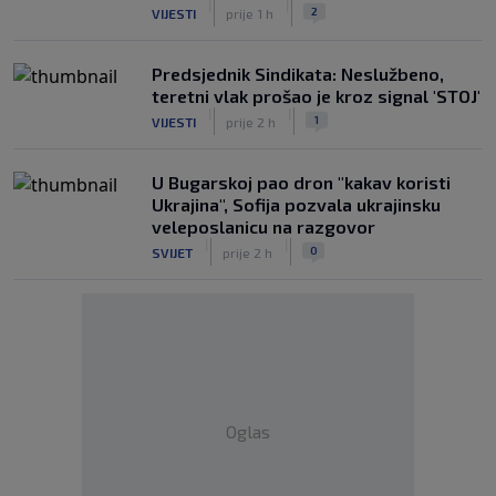
|
|
2
VIJESTI
prije 1 h
Predsjednik Sindikata: Neslužbeno,
teretni vlak prošao je kroz signal 'STOJ'
|
|
1
VIJESTI
prije 2 h
U Bugarskoj pao dron "kakav koristi
Ukrajina", Sofija pozvala ukrajinsku
veleposlanicu na razgovor
|
|
0
SVIJET
prije 2 h
Oglas