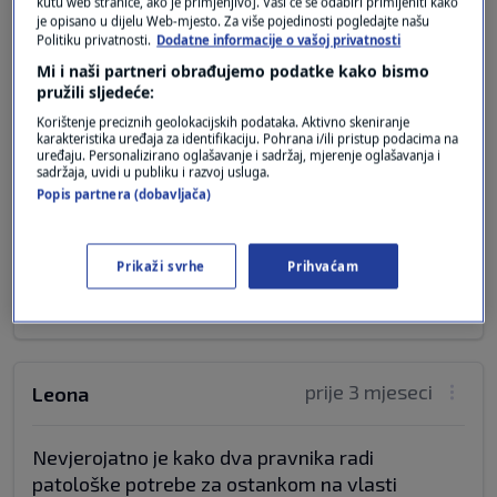
kutu web stranice, ako je primjenjivo]. Vaši će se odabiri primijeniti kako
je opisano u dijelu Web-mjesto. Za više pojedinosti pogledajte našu
Politiku privatnosti.
Dodatne informacije o vašoj privatnosti
5 KOMENTARA
Najnovije
Mi i naši partneri obrađujemo podatke kako bismo
pružili sljedeće:
Korištenje preciznih geolokacijskih podataka. Aktivno skeniranje
prije 3 mjeseci
ANTE BAN
karakteristika uređaja za identifikaciju. Pohrana i/ili pristup podacima na
uređaju. Personalizirano oglašavanje i sadržaj, mjerenje oglašavanja i
sadržaja, uvidi u publiku i razvoj usluga.
Sama logika nalaže da "HDZ-ov dečko"- ne
Popis partnera (dobavljača)
može bi neutralan, posebno- načinom na koji je
izabran! Zna Laura dobro sa kim ima posla!
Prikaži svrhe
Prihvaćam
Odgovor
prije 3 mjeseci
Leona
Nevjerojatno je kako dva pravnika radi
patološke potrebe za ostankom na vlasti