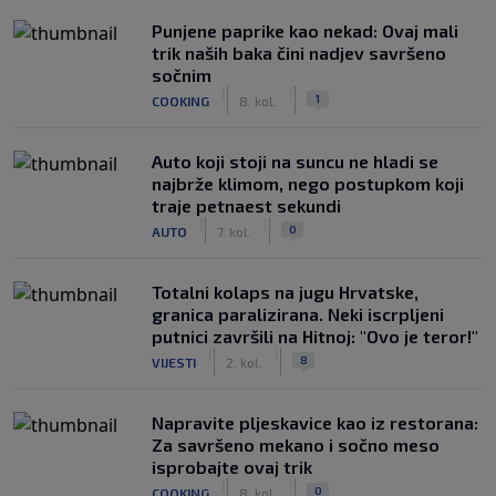
Punjene paprike kao nekad: Ovaj mali
trik naših baka čini nadjev savršeno
sočnim
|
|
1
COOKING
8. kol.
Auto koji stoji na suncu ne hladi se
najbrže klimom, nego postupkom koji
traje petnaest sekundi
|
|
0
AUTO
7. kol.
Totalni kolaps na jugu Hrvatske,
granica paralizirana. Neki iscrpljeni
putnici završili na Hitnoj: "Ovo je teror!"
|
|
8
VIJESTI
2. kol.
Napravite pljeskavice kao iz restorana:
Za savršeno mekano i sočno meso
isprobajte ovaj trik
|
|
0
COOKING
8. kol.