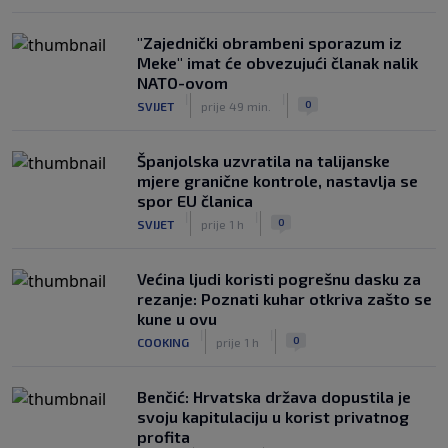
"Zajednički obrambeni sporazum iz
Meke" imat će obvezujući članak nalik
NATO-ovom
|
|
0
SVIJET
prije 49 min.
Španjolska uzvratila na talijanske
mjere granične kontrole, nastavlja se
spor EU članica
|
|
0
SVIJET
prije 1 h
Većina ljudi koristi pogrešnu dasku za
rezanje: Poznati kuhar otkriva zašto se
kune u ovu
|
|
0
COOKING
prije 1 h
Benčić: Hrvatska država dopustila je
svoju kapitulaciju u korist privatnog
profita