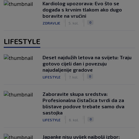
Kardiolog upozorava: Evo što se
događa s krvnim tlakom ako dugo
boravite na vrućini
|
|
0
ZDRAVLJE
5. kol.
LIFESTYLE
Deset najdužih letova na svijetu: Traju
gotovo cijeli dan i povezuju
najudaljenije gradove
|
|
0
LIFESTYLE
7. kol.
Zaboravite skupa sredstva:
Profesionalna čistačica tvrdi da za
blistave podove trebate samo dva
sastojka
|
|
0
LIFESTYLE
6. kol.
Japanke nisu uvijek najbolji izbor: