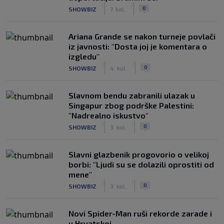
|
|
0
SHOWBIZ
7. kol.
Ariana Grande se nakon turneje povlači
iz javnosti: "Dosta joj je komentara o
izgledu"
|
|
0
SHOWBIZ
4. kol.
Slavnom bendu zabranili ulazak u
Singapur zbog podrške Palestini:
"Nadrealno iskustvo"
|
|
0
SHOWBIZ
3. kol.
Slavni glazbenik progovorio o velikoj
borbi: "Ljudi su se dolazili oprostiti od
mene"
|
|
0
SHOWBIZ
3. kol.
Novi Spider-Man ruši rekorde zarade i
u Hrvatskoj