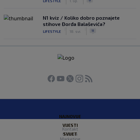
LIFESTYLE
1. lip.
N1 kviz / Koliko dobro poznajete
stihove Đorđa Balaševića?
|
|
11
LIFESTYLE
18. svi.
NAJNOVIJE
VIJESTI
Kontakt
O Nama
SVIJET
Marketing