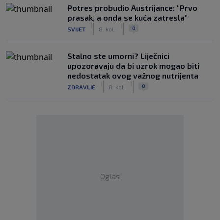
Potres probudio Austrijance: "Prvo
prasak, a onda se kuća zatresla"
|
|
0
SVIJET
8. kol.
Stalno ste umorni? Liječnici
upozoravaju da bi uzrok mogao biti
nedostatak ovog važnog nutrijenta
|
|
0
ZDRAVLJE
8. kol.
Oglas