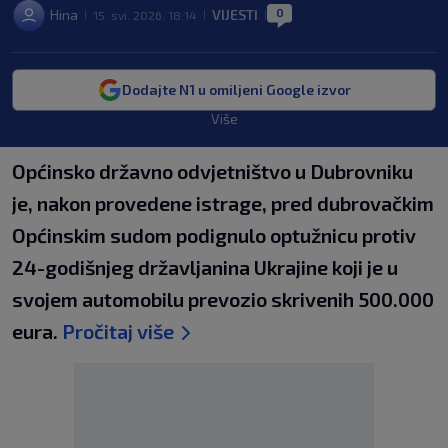
0
Hina
VIJESTI
15. svi. 2026. 18:14
|
|
|
Dodajte N1 u omiljeni Google izvor
Više
Općinsko državno odvjetništvo u Dubrovniku
je, nakon provedene istrage, pred dubrovačkim
Općinskim sudom podignulo optužnicu protiv
24-godišnjeg državljanina Ukrajine koji je u
svojem automobilu prevozio skrivenih 500.000
eura.
Pročitaj više