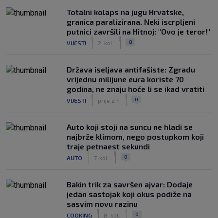
Totalni kolaps na jugu Hrvatske,
granica paralizirana. Neki iscrpljeni
putnici završili na Hitnoj: "Ovo je teror!"
|
|
8
VIJESTI
2. kol.
Država iseljava antifašiste: Zgradu
vrijednu milijune eura koriste 70
godina, ne znaju hoće li se ikad vratiti
|
|
0
VIJESTI
prije 2 h
Auto koji stoji na suncu ne hladi se
najbrže klimom, nego postupkom koji
traje petnaest sekundi
|
|
0
AUTO
7. kol.
Bakin trik za savršen ajvar: Dodaje
jedan sastojak koji okus podiže na
sasvim novu razinu
|
|
0
COOKING
8. kol.