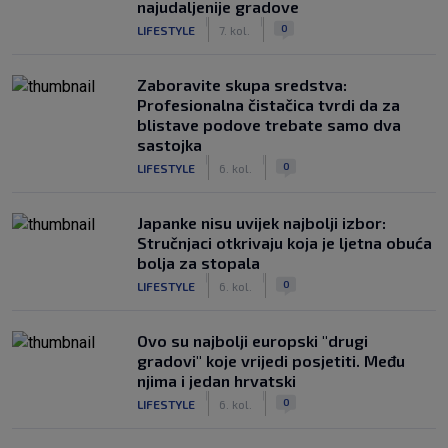
najudaljenije gradove
|
|
0
LIFESTYLE
7. kol.
Zaboravite skupa sredstva:
Profesionalna čistačica tvrdi da za
blistave podove trebate samo dva
sastojka
|
|
0
LIFESTYLE
6. kol.
Japanke nisu uvijek najbolji izbor:
Stručnjaci otkrivaju koja je ljetna obuća
bolja za stopala
|
|
0
LIFESTYLE
6. kol.
Ovo su najbolji europski "drugi
gradovi" koje vrijedi posjetiti. Među
njima i jedan hrvatski
|
|
0
LIFESTYLE
6. kol.