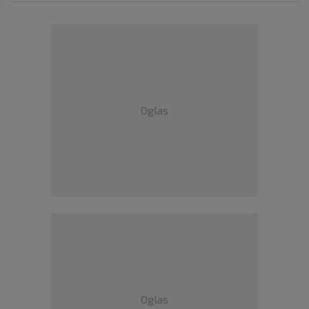
Oglas
Oglas