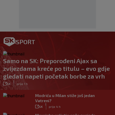
SPORT
Samo na SK: Preporođeni Ajax sa
zvijezdama kreće po titulu – evo gdje
gledati napeti početak borbe za vrh
|
SK
prije 1 h
Modriću u Milan stiže još jedan
Vatreni?
|
SK
prije 4 h