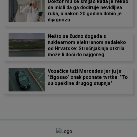
Doktor mu se smijao kada je rekao
da misli da ga dodiruje nevidljiva
ruka, a nakon 20 godina dobio je
dijagnozu
Nešto se čudno događa s
nuklearnom elektranom nedaleko
od Hrvatske: Stručnjakinja otkrila
može li doći do najgoreg
Vozačica tuži Mercedes jer ju je
"žigosao" znak poznate tvrtke: "To
su opekline drugog stupnja"