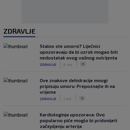
ZDRAVLJE
Stalno ste umorni? Liječnici
upozoravaju da bi uzrok mogao biti
nedostatak ovog važnog nutrijenta
|
|
0
ZDRAVLJE
8. kol.
Ove znakove dehidracije mnogi
pripisuju umoru: Prepoznajte ih na
vrijeme
|
|
0
ZDRAVLJE
7. kol.
Kardiologinja upozorava: Ovo
popularno piće moglo bi pridonijeti
začepljenju arterija