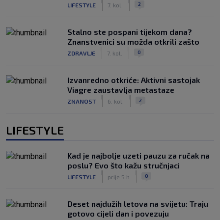
|
|
2
LIFESTYLE
7. kol.
Stalno ste pospani tijekom dana?
Znanstvenici su možda otkrili zašto
|
|
0
ZDRAVLJE
7. kol.
Izvanredno otkriće: Aktivni sastojak
Viagre zaustavlja metastaze
|
|
2
ZNANOST
6. kol.
LIFESTYLE
Kad je najbolje uzeti pauzu za ručak na
poslu? Evo što kažu stručnjaci
|
|
0
LIFESTYLE
prije 5 h
Deset najdužih letova na svijetu: Traju
gotovo cijeli dan i povezuju