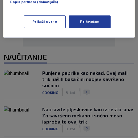
Popis partnera (dobavljača)
Oglas
Prikaži svrhe
Prihvaćam
NAJČITANIJE
Punjene paprike kao nekad: Ovaj mali
trik naših baka čini nadjev savršeno
sočnim
|
|
1
COOKING
8. kol.
Napravite pljeskavice kao iz restorana:
Za savršeno mekano i sočno meso
isprobajte ovaj trik
|
|
0
COOKING
8. kol.