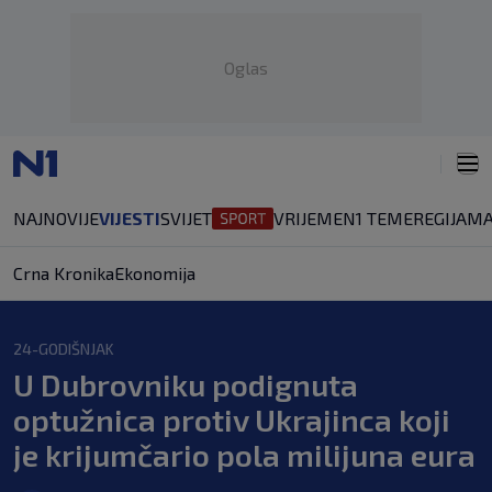
Oglas
NAJNOVIJE
VIJESTI
SVIJET
VRIJEME
N1 TEME
REGIJA
MA
Crna Kronika
Ekonomija
24-GODIŠNJAK
U Dubrovniku podignuta
optužnica protiv Ukrajinca koji
je krijumčario pola milijuna eura