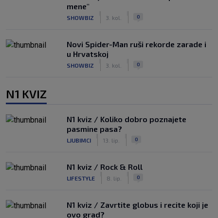
mene"
|
|
0
SHOWBIZ
3. kol.
Novi Spider-Man ruši rekorde zarade i
u Hrvatskoj
|
|
0
SHOWBIZ
3. kol.
N1 KVIZ
N1 kviz / Koliko dobro poznajete
pasmine pasa?
|
|
0
LJUBIMCI
13. lip.
N1 kviz / Rock & Roll
|
|
0
LIFESTYLE
8. lip.
N1 kviz / Zavrtite globus i recite koji je
ovo grad?