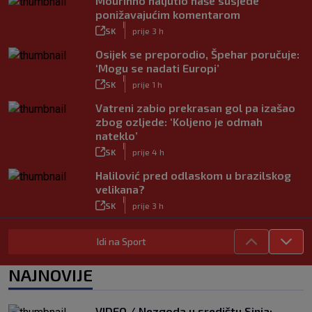
Mourinho naljutio naše susjede
ponižavajućim komentarom
|
SK
prije 3 h
Osijek se preporodio, Špehar poručuje:
‘Mogu se nadati Europi’
|
SK
prije 1 h
Vatreni zabio prekrasan gol pa izašao
zbog ozljede: ‘Koljeno je odmah
nateklo’
|
SK
prije 4 h
Halilović pred odlaskom u brazilskog
velikana?
|
SK
prije 3 h
Carević nakon drugog poraza: ‘Ne
Idi na Sport
mogu biti ljutit, ovo nam mora biti
putokaz’
|
NAJNOVIJE
SK
prije 4 h
Jelavić: Igrom nismo pretjerano
zadovoljni, tražimo stopera
VIDEO / Nezgoda u središtu Sinja: