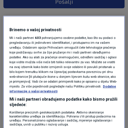
Pošalji
Brinemo o vašoj privatnosti
Mi i naši partneri
603
pohranjujemo osobne podatke, kao što su podaci o
pregledavanju ili jedinstveni identifikatori, i pristupamo im na vašem
uređaju. Odabirom opcije Prihvaćam omogućit ćete tehnologije praćenja
koje podržavaju svrhe za čije pružanje mi i naši partneri obrađujemo
podatke. Ako su alati za praćenje onemogućeni, određeni sadržaj i oglasi
koje vidite možda više neće biti toliko relevantni za vas. Možete se vratiti
Oglas
na ovaj izbornik kako biste izmijenili svoje odabire ili povukli pristanak u
bilo kojem trenutku klikom na Upravljaj postavkama poveznicu pri dnu
web-stranice [ili plutajuće ikone u donjem lijevom kutu web stranice, ako
je primjenjivo]. Vaši će se odabiri primijeniti kako je opisano u dijelu Web-
mjesto. Za više pojedinosti pogledajte našu Politiku privatnosti.
Dodatne
informacije o vašoj privatnosti
Mi i naši partneri obrađujemo podatke kako bismo pružili
sljedeće:
Korištenje preciznih geolokacijskih podataka. Aktivno skeniranje
karakteristika uređaja za identifikaciju. Pohrana i/ili pristup podacima na
uređaju. Personalizirano oglašavanje i sadržaj, mjerenje oglašavanja i
sadržaja, uvidi u publiku i razvoj usluga.