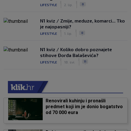
|
|
0
LIFESTYLE
2. lip.
N1 kviz / Zmije, meduze, komarci... Tko
je najopasniji?
|
|
0
LIFESTYLE
1. lip.
N1 kviz / Koliko dobro poznajete
stihove Đorđa Balaševića?
|
|
11
LIFESTYLE
18. svi.
Renovirali kuhinju i pronašli
predmet koji im je donio bogatstvo
od 70 000 eura