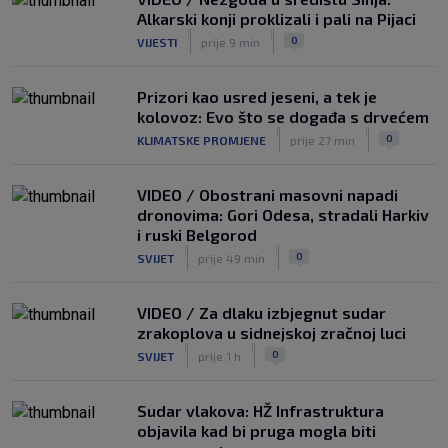
|
Alkarski konji proklizali i pali na Pijaci
SK
prije 4 h
|
|
0
VIJESTI
prije 9 min
Zekić sasuo kritike nakon remija: ‘O
problemima možemo pričati tri dana’
|
Prizori kao usred jeseni, a tek je
SK
prije 2 h
kolovoz: Evo što se događa s drvećem
|
|
0
KLIMATSKE PROMJENE
prije 27 min
VIDEO / Obostrani masovni napadi
dronovima: Gori Odesa, stradali Harkiv
i ruski Belgorod
|
|
0
SVIJET
prije 49 min
VIDEO / Za dlaku izbjegnut sudar
zrakoplova u sidnejskoj zračnoj luci
|
|
0
SVIJET
prije 1 h
Sudar vlakova: HŽ Infrastruktura
objavila kad bi pruga mogla biti