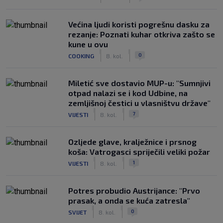
Većina ljudi koristi pogrešnu dasku za
rezanje: Poznati kuhar otkriva zašto se
kune u ovu
|
|
0
COOKING
8. kol.
Miletić sve dostavio MUP-u: "Sumnjivi
otpad nalazi se i kod Udbine, na
zemljišnoj čestici u vlasništvu države"
|
|
7
VIJESTI
8. kol.
Ozljede glave, kralježnice i prsnog
koša: Vatrogasci spriječili veliki požar
|
|
1
VIJESTI
8. kol.
Potres probudio Austrijance: "Prvo
prasak, a onda se kuća zatresla"
|
|
0
SVIJET
8. kol.