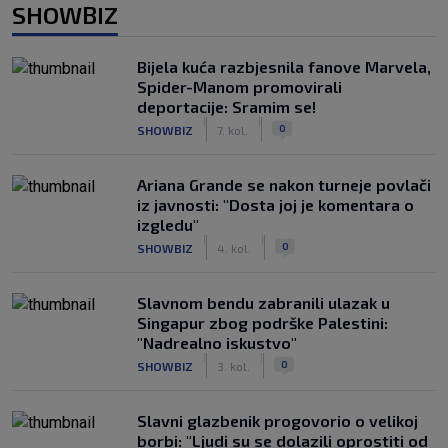
SHOWBIZ
Bijela kuća razbjesnila fanove Marvela,
Spider-Manom promovirali
deportacije: Sramim se!
|
|
0
SHOWBIZ
7. kol.
Ariana Grande se nakon turneje povlači
iz javnosti: "Dosta joj je komentara o
izgledu"
|
|
0
SHOWBIZ
4. kol.
Slavnom bendu zabranili ulazak u
Singapur zbog podrške Palestini:
"Nadrealno iskustvo"
|
|
0
SHOWBIZ
3. kol.
Slavni glazbenik progovorio o velikoj
borbi: "Ljudi su se dolazili oprostiti od