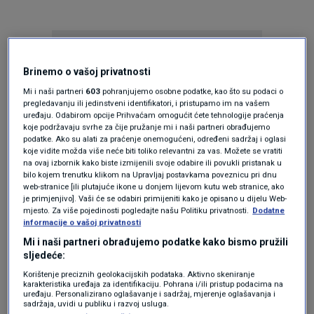
Brinemo o vašoj privatnosti
Mi i naši partneri
603
pohranjujemo osobne podatke, kao što su podaci o
pregledavanju ili jedinstveni identifikatori, i pristupamo im na vašem
uređaju. Odabirom opcije Prihvaćam omogućit ćete tehnologije praćenja
Oglas
koje podržavaju svrhe za čije pružanje mi i naši partneri obrađujemo
podatke. Ako su alati za praćenje onemogućeni, određeni sadržaj i oglasi
koje vidite možda više neće biti toliko relevantni za vas. Možete se vratiti
na ovaj izbornik kako biste izmijenili svoje odabire ili povukli pristanak u
bilo kojem trenutku klikom na Upravljaj postavkama poveznicu pri dnu
web-stranice [ili plutajuće ikone u donjem lijevom kutu web stranice, ako
je primjenjivo]. Vaši će se odabiri primijeniti kako je opisano u dijelu Web-
mjesto. Za više pojedinosti pogledajte našu Politiku privatnosti.
Dodatne
informacije o vašoj privatnosti
Mi i naši partneri obrađujemo podatke kako bismo pružili
sljedeće:
Korištenje preciznih geolokacijskih podataka. Aktivno skeniranje
karakteristika uređaja za identifikaciju. Pohrana i/ili pristup podacima na
Oglas
uređaju. Personalizirano oglašavanje i sadržaj, mjerenje oglašavanja i
sadržaja, uvidi u publiku i razvoj usluga.