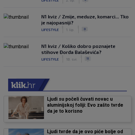
N1 kviz / Zmije, meduze, komarci... Tko
je najopasniji?
|
|
0
LIFESTYLE
1. lip.
N1 kviz / Koliko dobro poznajete
stihove Đorđa Balaševića?
|
|
11
LIFESTYLE
18. svi.
Ljudi su počeli čuvati novac u
aluminijskoj foliji: Evo zašto tvrde
da je to korisno
Ljudi tvrde da je ovo piće bolje od