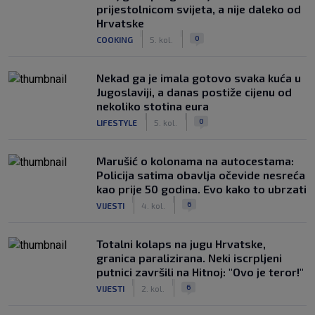
prijestolnicom svijeta, a nije daleko od
Hrvatske
|
|
0
COOKING
5. kol.
Nekad ga je imala gotovo svaka kuća u
Jugoslaviji, a danas postiže cijenu od
nekoliko stotina eura
|
|
0
LIFESTYLE
5. kol.
Marušić o kolonama na autocestama:
Policija satima obavlja očevide nesreća
kao prije 50 godina. Evo kako to ubrzati
|
|
6
VIJESTI
4. kol.
Totalni kolaps na jugu Hrvatske,
granica paralizirana. Neki iscrpljeni
putnici završili na Hitnoj: "Ovo je teror!"
|
|
6
VIJESTI
2. kol.