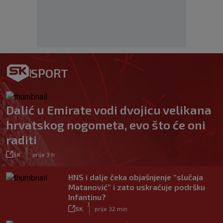
SPORT
Dalić u Emirate vodi dvojicu velikana
hrvatskog nogometa, evo što će oni
raditi
|
SK
prije 3 h
HNS i dalje čeka objašnjenje “slučaja
Matanović” i zato uskraćuje podršku
Infantinu?
|
SK
prije 32 min