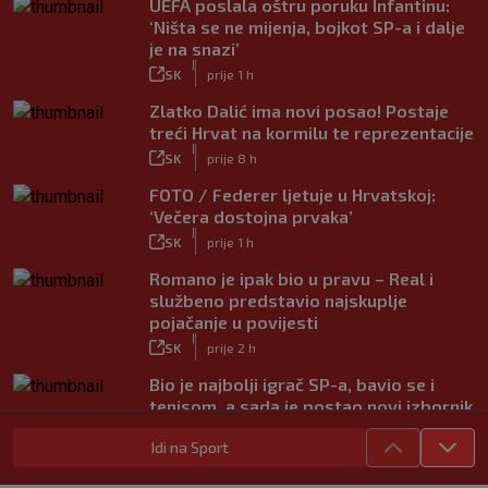
UEFA poslala oštru poruku Infantinu:
‘Ništa se ne mijenja, bojkot SP-a i dalje
je na snazi’
|
SK
prije 1 h
Zlatko Dalić ima novi posao! Postaje
treći Hrvat na kormilu te reprezentacije
|
SK
prije 8 h
FOTO / Federer ljetuje u Hrvatskoj:
‘Večera dostojna prvaka’
|
SK
prije 1 h
Romano je ipak bio u pravu – Real i
službeno predstavio najskuplje
pojačanje u povijesti
|
SK
prije 2 h
Bio je najbolji igrač SP-a, bavio se i
tenisom, a sada je postao novi izbornik
Urugvaja
Idi na Sport
|
SK
prije 1 h