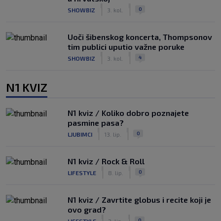
|
|
0
SHOWBIZ
3. kol.
Uoči šibenskog koncerta, Thompsonov
tim publici uputio važne poruke
|
|
4
SHOWBIZ
3. kol.
N1 KVIZ
N1 kviz / Koliko dobro poznajete
pasmine pasa?
|
|
0
LJUBIMCI
13. lip.
N1 kviz / Rock & Roll
|
|
0
LIFESTYLE
8. lip.
N1 kviz / Zavrtite globus i recite koji je
ovo grad?
|
|
0
LIFESTYLE
2. lip.