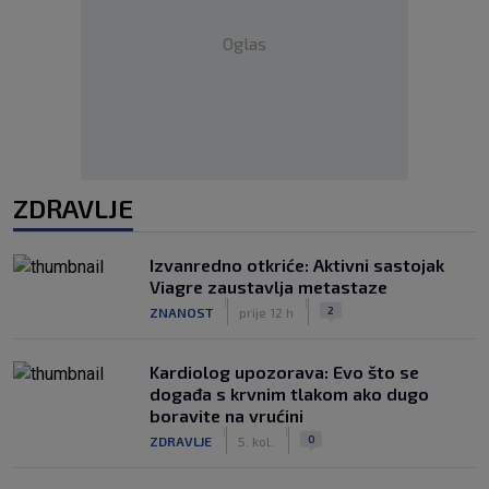
Oglas
ZDRAVLJE
Izvanredno otkriće: Aktivni sastojak
Viagre zaustavlja metastaze
|
|
2
ZNANOST
prije 12 h
Kardiolog upozorava: Evo što se
događa s krvnim tlakom ako dugo
boravite na vrućini
|
|
0
ZDRAVLJE
5. kol.