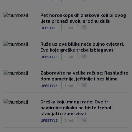
Pet horoskopskih znakova koji bi ovog
ljeta pronaći svoju srodnu dušu
|
|
0
LIFESTYLE
5. kol.
Ruže uz ove biljke neće bujno cvjetati:
Evo koje greške treba izbjegavati
|
|
0
LIFESTYLE
5. kol.
Zaboravite na velike račune: Rashladite
dom pametnije, jeftinije i bez klime
|
|
0
LIFESTYLE
5. kol.
Greška koju mnogi rade: Ove tri
namirnice nikako ne biste trebali
stavljati u zamrzivač
|
|
0
LIFESTYLE
5. kol.