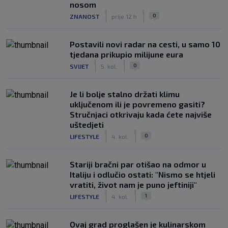
nosom
|
|
0
ZNANOST
prije 12 h
Postavili novi radar na cesti, u samo 10
tjedana prikupio milijune eura
|
|
0
SVIJET
5. kol.
Je li bolje stalno držati klimu
uključenom ili je povremeno gasiti?
Stručnjaci otkrivaju kada ćete najviše
uštedjeti
|
|
0
LIFESTYLE
4. kol.
Stariji bračni par otišao na odmor u
Italiju i odlučio ostati: "Nismo se htjeli
vratiti, život nam je puno jeftiniji"
|
|
1
LIFESTYLE
4. kol.
Ovaj grad proglašen je kulinarskom