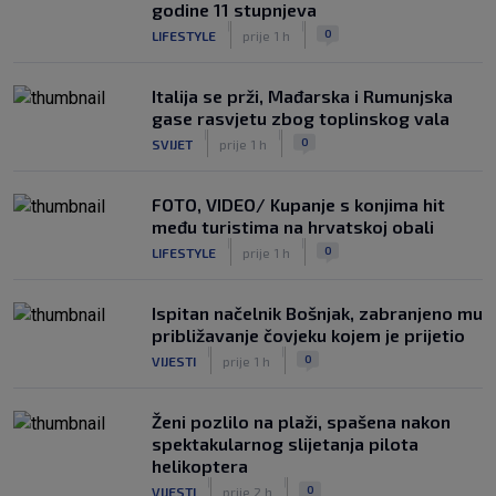
godine 11 stupnjeva
|
|
0
LIFESTYLE
prije 1 h
Italija se prži, Mađarska i Rumunjska
gase rasvjetu zbog toplinskog vala
|
|
0
SVIJET
prije 1 h
FOTO, VIDEO/ Kupanje s konjima hit
među turistima na hrvatskoj obali
|
|
0
LIFESTYLE
prije 1 h
Ispitan načelnik Bošnjak, zabranjeno mu
približavanje čovjeku kojem je prijetio
|
|
0
VIJESTI
prije 1 h
Ženi pozlilo na plaži, spašena nakon
spektakularnog slijetanja pilota
helikoptera
|
|
0
VIJESTI
prije 2 h