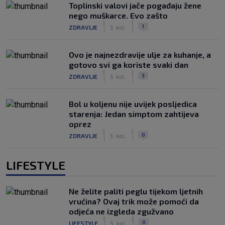
Toplinski valovi jače pogađaju žene
nego muškarce. Evo zašto
|
|
1
ZDRAVLJE
3. kol.
Ovo je najnezdravije ulje za kuhanje, a
gotovo svi ga koriste svaki dan
|
|
3
ZDRAVLJE
3. kol.
Bol u koljenu nije uvijek posljedica
starenja: Jedan simptom zahtijeva
oprez
|
|
0
ZDRAVLJE
3. kol.
LIFESTYLE
Ne želite paliti peglu tijekom ljetnih
vrućina? Ovaj trik može pomoći da
odjeća ne izgleda zgužvano
|
|
0
LIFESTYLE
5. kol.