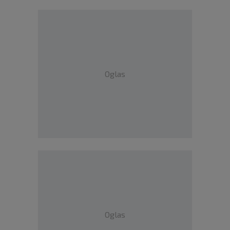
Oglas
Oglas