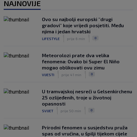
Pobjednički povratak Hajduka na
NAJNOVIJE
Ramljak, pao je jak suparnik iz Italije
|
SK
prije 2 h
Ovo su najbolji europski "drugi
Preokret u najavi: Barcelona pokušava
gradovi" koje vrijedi posjetiti. Među
Realu oteti Rodrija
njima i jedan hrvatski
|
|
|
SK
prije 3 h
0
LIFESTYLE
prije 6 min
Meteorolozi prate dva velika
fenomena: Ovako bi Super El Niño
mogao oblikovati ovu zimu
|
|
0
VIJESTI
prije 41 min
U tramvajskoj nesreći u Gelsenkirchenu
25 ozlijeđenih, troje u životnoj
opasnosti
|
|
0
SVIJET
prije 50 min
Prirodni fenomen u susjedstvu pruža
spas od vrućina, u špilji tijekom cijele