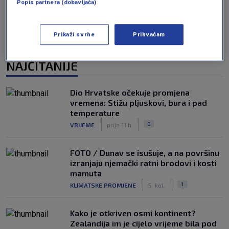
Popis partnera (dobavljača)
Prikaži svrhe
Prihvaćam
NAJČITANIJE
Dio Hrvatske očekuje promjena
vremena: Stižu pljuskovi, bura i pad
temperature
|
|
0
VRIJEME
prije 11 h
FOTO / Dunav se isušuje, a na površinu
izranjaju njemački ratni brodovi i kosti
mamuta
|
|
1
KLIMATSKE PROMJENE
5. kol.
Kako je otkriven osmi kontinent?
Zealandija im je cijelo vrijeme bila pod