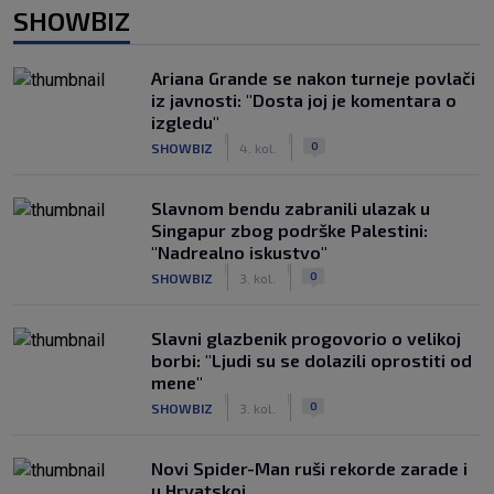
SHOWBIZ
Ariana Grande se nakon turneje povlači
iz javnosti: "Dosta joj je komentara o
izgledu"
|
|
0
SHOWBIZ
4. kol.
Slavnom bendu zabranili ulazak u
Singapur zbog podrške Palestini:
"Nadrealno iskustvo"
|
|
0
SHOWBIZ
3. kol.
Slavni glazbenik progovorio o velikoj
borbi: "Ljudi su se dolazili oprostiti od
mene"
|
|
0
SHOWBIZ
3. kol.
Novi Spider-Man ruši rekorde zarade i
u Hrvatskoj