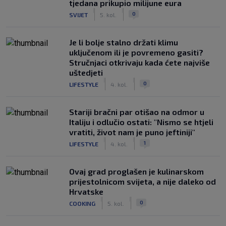
tjedana prikupio milijune eura
|
|
0
SVIJET
5. kol.
Je li bolje stalno držati klimu
uključenom ili je povremeno gasiti?
Stručnjaci otkrivaju kada ćete najviše
uštedjeti
|
|
0
LIFESTYLE
4. kol.
Stariji bračni par otišao na odmor u
Italiju i odlučio ostati: "Nismo se htjeli
vratiti, život nam je puno jeftiniji"
|
|
1
LIFESTYLE
4. kol.
Ovaj grad proglašen je kulinarskom
prijestolnicom svijeta, a nije daleko od
Hrvatske
|
|
0
COOKING
5. kol.