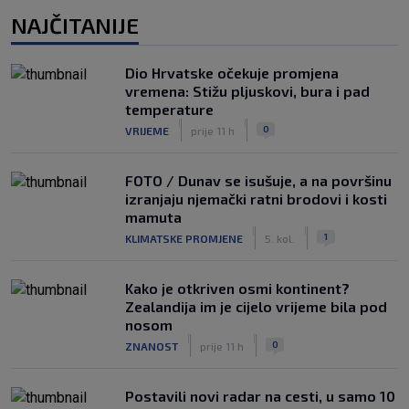
NAJČITANIJE
Dio Hrvatske očekuje promjena
vremena: Stižu pljuskovi, bura i pad
temperature
|
|
0
VRIJEME
prije 11 h
FOTO / Dunav se isušuje, a na površinu
izranjaju njemački ratni brodovi i kosti
mamuta
|
|
1
KLIMATSKE PROMJENE
5. kol.
Kako je otkriven osmi kontinent?
Zealandija im je cijelo vrijeme bila pod
nosom
|
|
0
ZNANOST
prije 11 h
Postavili novi radar na cesti, u samo 10