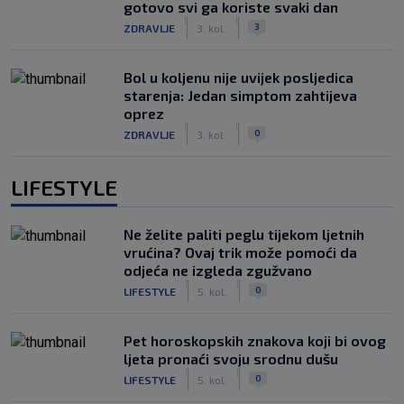
gotovo svi ga koriste svaki dan
|
|
3
ZDRAVLJE
3. kol.
Bol u koljenu nije uvijek posljedica
starenja: Jedan simptom zahtijeva
oprez
|
|
0
ZDRAVLJE
3. kol.
LIFESTYLE
Ne želite paliti peglu tijekom ljetnih
vrućina? Ovaj trik može pomoći da
odjeća ne izgleda zgužvano
|
|
0
LIFESTYLE
5. kol.
Pet horoskopskih znakova koji bi ovog
ljeta pronaći svoju srodnu dušu
|
|
0
LIFESTYLE
5. kol.