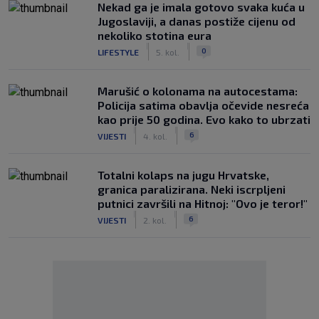
Nekad ga je imala gotovo svaka kuća u
Jugoslaviji, a danas postiže cijenu od
nekoliko stotina eura
|
|
0
LIFESTYLE
5. kol.
Marušić o kolonama na autocestama:
Policija satima obavlja očevide nesreća
kao prije 50 godina. Evo kako to ubrzati
|
|
6
VIJESTI
4. kol.
Totalni kolaps na jugu Hrvatske,
granica paralizirana. Neki iscrpljeni
putnici završili na Hitnoj: "Ovo je teror!"
|
|
6
VIJESTI
2. kol.