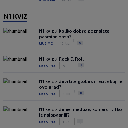
N1 KVIZ
N1 kviz / Koliko dobro poznajete
pasmine pasa?
|
|
0
LJUBIMCI
13. lip.
N1 kviz / Rock & Roll
|
|
0
LIFESTYLE
8. lip.
N1 kviz / Zavrtite globus i recite koji je
ovo grad?
|
|
0
LIFESTYLE
2. lip.
N1 kviz / Zmije, meduze, komarci... Tko
je najopasniji?
|
|
0
LIFESTYLE
1. lip.