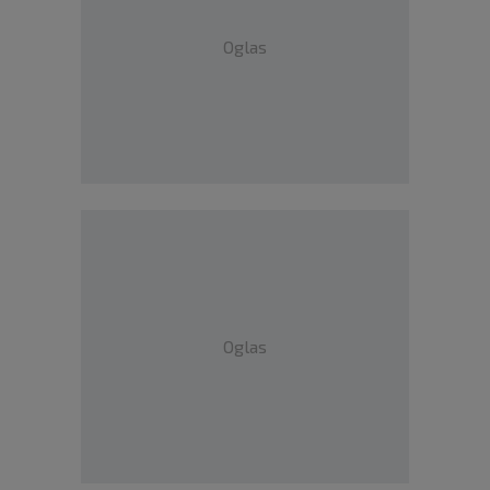
Oglas
Oglas