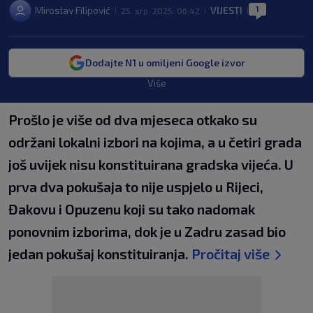
1
Miroslav Filipović
VIJESTI
25. srp. 2025. 06:42
|
|
|
Dodajte N1 u omiljeni Google izvor
Više
Prošlo je više od dva mjeseca otkako su
održani lokalni izbori na kojima, a u četiri grada
još uvijek nisu konstituirana gradska vijeća. U
prva dva pokušaja to nije uspjelo u Rijeci,
Đakovu i Opuzenu koji su tako nadomak
ponovnim izborima, dok je u Zadru zasad bio
jedan pokušaj konstituiranja.
Pročitaj više