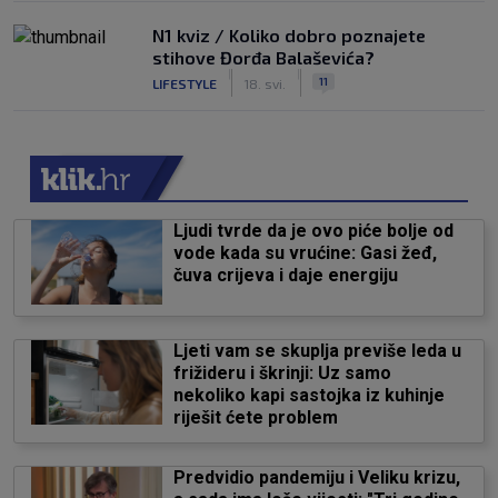
N1 kviz / Koliko dobro poznajete
stihove Đorđa Balaševića?
|
|
11
LIFESTYLE
18. svi.
Ljudi tvrde da je ovo piće bolje od
vode kada su vrućine: Gasi žeđ,
čuva crijeva i daje energiju
Ljeti vam se skuplja previše leda u
frižideru i škrinji: Uz samo
nekoliko kapi sastojka iz kuhinje
riješit ćete problem
Predvidio pandemiju i Veliku krizu,