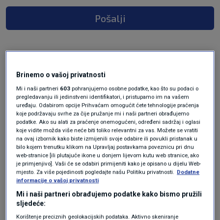
Pošalji
Brinemo o vašoj privatnosti
prije 2 godina
vrgoracka kronika
Mi i naši partneri
603
pohranjujemo osobne podatke, kao što su podaci o
pregledavanju ili jedinstveni identifikatori, i pristupamo im na vašem
Netočne informacije. U Vrgorcu je formirano
uređaju. Odabirom opcije Prihvaćam omogućit ćete tehnologije praćenja
koje podržavaju svrhe za čije pružanje mi i naši partneri obrađujemo
vijeće. Hdz-ovog kandidata za predsjednika
podatke. Ako su alati za praćenje onemogućeni, određeni sadržaj i oglasi
podržalo je 7 vijećnika i formirano je vijeće.
koje vidite možda više neće biti toliko relevantni za vas. Možete se vratiti
na ovaj izbornik kako biste izmijenili svoje odabire ili povukli pristanak u
Vladaju HDZ i DP.
bilo kojem trenutku klikom na Upravljaj postavkama poveznicu pri dnu
web-stranice [ili plutajuće ikone u donjem lijevom kutu web stranice, ako
Odgovor
je primjenjivo]. Vaši će se odabiri primijeniti kako je opisano u dijelu Web-
mjesto. Za više pojedinosti pogledajte našu Politiku privatnosti.
Dodatne
informacije o vašoj privatnosti
Mi i naši partneri obrađujemo podatke kako bismo pružili
sljedeće:
Korištenje preciznih geolokacijskih podataka. Aktivno skeniranje