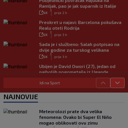
Pobjednički povratak Hajduka na
Ramljak, pao je jak suparnik iz Italije
|
SK
prije 2 h
Preokret u najavi: Barcelona pokušava
Realu oteti Rodrija
|
SK
prije 3 h
Sada je i službeno: Salah potpisao na
dvije godine za turskog velikana
|
SK
prije 3 h
Ubijen je David Owori (27), jedan od
najboljih nogometaša iz Ugande
|
SK
prije 4 h
Idi na Sport
Garcia odabrao početnih 11 za Litvu?
Livaja se čini se vraća na klupu
NAJNOVIJE
|
SK
prije 9 h
Njemački kroničar govorio o Vuškoviću:
Meteorolozi prate dva velika
Ima samo jednu manu
fenomena: Ovako bi Super El Niño
|
mogao oblikovati ovu zimu
SK
prije 8 h
|
|