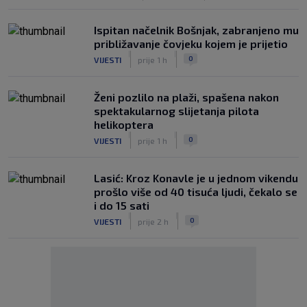
Ispitan načelnik Bošnjak, zabranjeno mu
približavanje čovjeku kojem je prijetio
|
|
0
VIJESTI
prije 1 h
Ženi pozlilo na plaži, spašena nakon
spektakularnog slijetanja pilota
helikoptera
|
|
0
VIJESTI
prije 1 h
Lasić: Kroz Konavle je u jednom vikendu
prošlo više od 40 tisuća ljudi, čekalo se
i do 15 sati
|
|
0
VIJESTI
prije 2 h