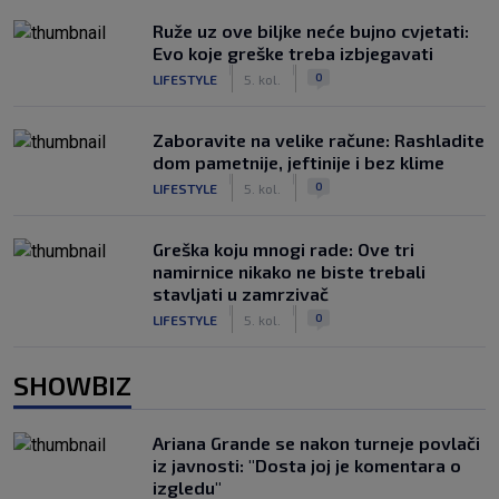
Ruže uz ove biljke neće bujno cvjetati:
Evo koje greške treba izbjegavati
|
|
0
LIFESTYLE
5. kol.
Zaboravite na velike račune: Rashladite
dom pametnije, jeftinije i bez klime
|
|
0
LIFESTYLE
5. kol.
Greška koju mnogi rade: Ove tri
namirnice nikako ne biste trebali
stavljati u zamrzivač
|
|
0
LIFESTYLE
5. kol.
SHOWBIZ
Ariana Grande se nakon turneje povlači
iz javnosti: "Dosta joj je komentara o
izgledu"