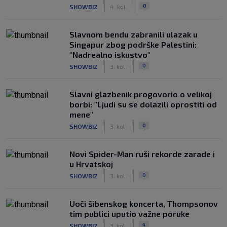
|
|
0
SHOWBIZ
4. kol.
Slavnom bendu zabranili ulazak u
Singapur zbog podrške Palestini:
"Nadrealno iskustvo"
|
|
0
SHOWBIZ
3. kol.
Slavni glazbenik progovorio o velikoj
borbi: "Ljudi su se dolazili oprostiti od
mene"
|
|
0
SHOWBIZ
3. kol.
Novi Spider-Man ruši rekorde zarade i
u Hrvatskoj
|
|
0
SHOWBIZ
3. kol.
Uoči šibenskog koncerta, Thompsonov
tim publici uputio važne poruke
|
|
4
SHOWBIZ
3. kol.