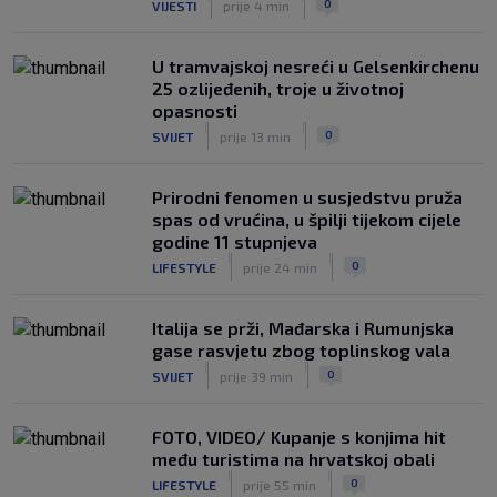
0
VIJESTI
prije 4 min
U tramvajskoj nesreći u Gelsenkirchenu
25 ozlijeđenih, troje u životnoj
opasnosti
|
|
0
SVIJET
prije 13 min
Prirodni fenomen u susjedstvu pruža
spas od vrućina, u špilji tijekom cijele
godine 11 stupnjeva
|
|
0
LIFESTYLE
prije 24 min
Italija se prži, Mađarska i Rumunjska
gase rasvjetu zbog toplinskog vala
|
|
0
SVIJET
prije 39 min
FOTO, VIDEO/ Kupanje s konjima hit
među turistima na hrvatskoj obali
|
|
0
LIFESTYLE
prije 55 min