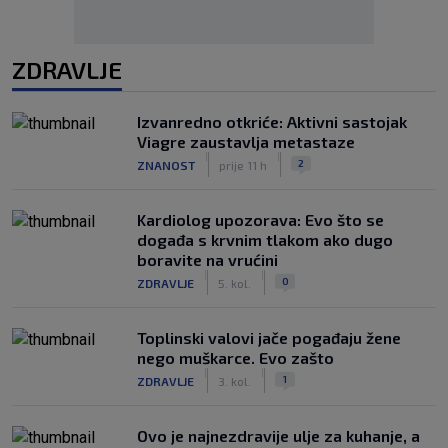
ZDRAVLJE
Izvanredno otkriće: Aktivni sastojak
Viagre zaustavlja metastaze
|
|
2
ZNANOST
prije 11 h
Kardiolog upozorava: Evo što se
događa s krvnim tlakom ako dugo
boravite na vrućini
|
|
0
ZDRAVLJE
5. kol.
Toplinski valovi jače pogađaju žene
nego muškarce. Evo zašto
|
|
1
ZDRAVLJE
3. kol.
Ovo je najnezdravije ulje za kuhanje, a