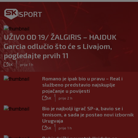
SPORT
UŽIVO OD 19/ ŽALGIRIS – HAJDUK
Garcia odlučio što će s Livajom,
pogledajte prvih 11
|
SK
prije 1 h
Romano je ipak bio u pravu – Real i
službeno predstavio najskuplje
pojačanje u povijesti
|
SK
prije 2 h
Bio je najbolji igrač SP-a, bavio se i
tenisom, a sada je postao novi izbornik
Urugvaja
|
SK
prije 1 h