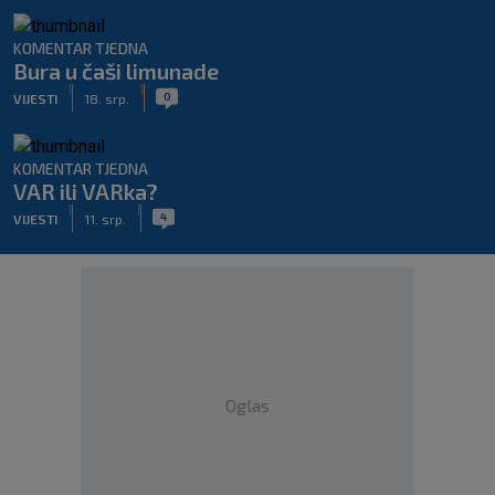
KOMENTAR TJEDNA
Bura u čaši limunade
|
|
0
VIJESTI
18. srp.
KOMENTAR TJEDNA
VAR ili VARka?
|
|
4
VIJESTI
11. srp.
Oglas