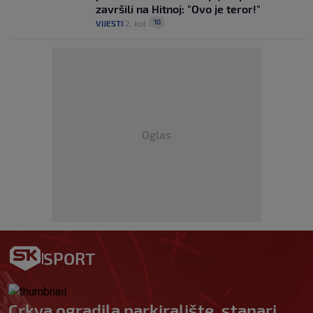
završili na Hitnoj: "Ovo je teror!"
10
VIJESTI
2. kol.
|
|
Oglas
SPORT
Crkva ogradila parkiralište, stanari