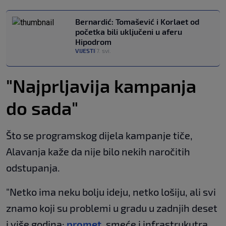
Bernardić: Tomašević i Korlaet od
početka bili uključeni u aferu
Hipodrom
VIJESTI
7. svi.
|
"Najprljavija kampanja
do sada"
Što se programskog dijela kampanje tiče,
Alavanja kaže da nije bilo nekih naročitih
odstupanja.
"Netko ima neku bolju ideju, netko lošiju, ali svi
znamo koji su problemi u gradu u zadnjih deset
i više godina:
promet
, smeće i infrastrukutra.