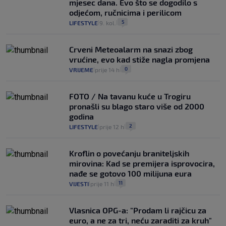
mjesec dana. Evo što se dogodilo s
odjećom, ručnicima i perilicom
5
LIFESTYLE
9. kol.
|
|
Crveni Meteoalarm na snazi zbog
vrućine, evo kad stiže nagla promjena
0
VRIJEME
prije 14 h
|
|
FOTO / Na tavanu kuće u Trogiru
pronašli su blago staro više od 2000
godina
2
LIFESTYLE
prije 12 h
|
|
Kroflin o povećanju braniteljskih
mirovina: Kad se premijera isprovocira,
nađe se gotovo 100 milijuna eura
11
VIJESTI
prije 11 h
|
|
Vlasnica OPG-a: "Prodam li rajčicu za
euro, a ne za tri, neću zaraditi za kruh"