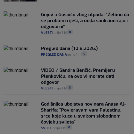
Gnjev u Gospiću zbog otpada: "Želimo da
se problem riješi, a onda sankcioniraju i
odgovorni"
0
VIJESTI
prije 1 h
|
|
Pregled dana (10.8.2026.)
0
PREGLED DANA
prije 1 h
|
|
VIDEO / Sandra Benčić: Premijeru
Plenkoviću, na ovo vi morate dati
odgovor
3
VIJESTI
prije 1 h
|
|
Godišnjica ubojstva novinara Anasa Al-
Sharifa: "Povjeravam vam Palestinu,
srce koje kuca u svakom slobodnom
čovjeku svijeta"
0
SVIJET
prije 1 h
|
|