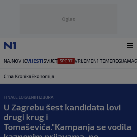
Oglas
NAJNOVIJE
VIJESTI
SVIJET
VRIJEME
N1 TEME
REGIJA
MAG
Crna Kronika
Ekonomija
FINALE LOKALNIH IZBORA
U Zagrebu šest kandidata lovi
drugi krug i
Tomaševića."Kampanja se vodila
kaznenim prijavama, ne