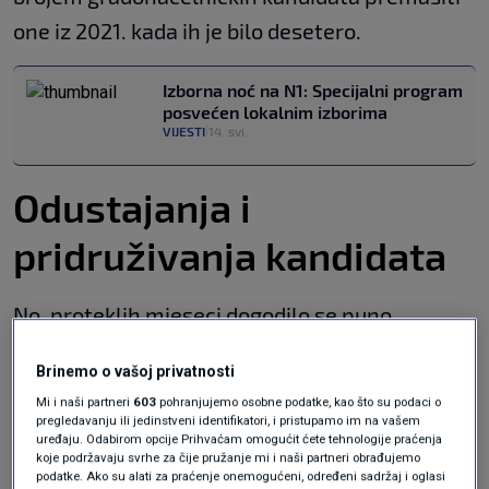
one iz 2021. kada ih je bilo desetero.
Izborna noć na N1: Specijalni program
posvećen lokalnim izborima
VIJESTI
14. svi.
|
Odustajanja i
pridruživanja kandidata
No, proteklih mjeseci dogodilo se puno
preslagivanja. Neki kandidati posve su odustali
Brinemo o vašoj privatnosti
od prvotno najavljenih kandidatura, dok su se
Mi i naši partneri
603
pohranjujemo osobne podatke, kao što su podaci o
neki pridružili drugima. Na koncu je u utrci
pregledavanju ili jedinstveni identifikatori, i pristupamo im na vašem
uređaju. Odabirom opcije Prihvaćam omogućit ćete tehnologije praćenja
ostalo ovih sedmero:
koje podržavaju svrhe za čije pružanje mi i naši partneri obrađujemo
podatke. Ako su alati za praćenje onemogućeni, određeni sadržaj i oglasi