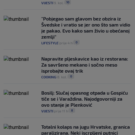
10
VIJESTI
9. kol.
|
|
"Pobjegao sam glavom bez obzira iz
Švedske i vratio se jer ono što sam vidio
je pakao. Evo kako sam živio u obećanoj
zemlji“
0
LIFESTYLE
prije 4 h
|
|
Napravite pljeskavice kao iz restorana:
Za savršeno mekano i sočno meso
isprobajte ovaj trik
0
COOKING
8. kol.
|
|
Bosilj: Slučaj opasnog otpada u Gospiću
tiče se i Varaždina. Najodgovorniji za
ovo stanje je Plenković
8
VIJESTI
prije 11 h
|
|
Totalni kolaps na jugu Hrvatske, granica
paralizirana. Neki iscrpljeni putnici