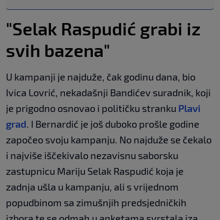
"Selak Raspudić grabi iz
svih bazena"
U kampanji je najduže, čak godinu dana, bio
Ivica Lovrić, nekadašnji Bandićev suradnik, koji
je prigodno osnovao i političku stranku
Plavi
grad
. I Bernardić je još duboko prošle godine
započeo svoju kampanju. No najduže se čekalo
i najviše iščekivalo nezavisnu saborsku
zastupnicu Mariju Selak Raspudić koja je
zadnja ušla u kampanju, ali s vrijednom
popudbinom sa zimušnjih predsjedničkih
izbora te se odmah u anketama svrstala iza