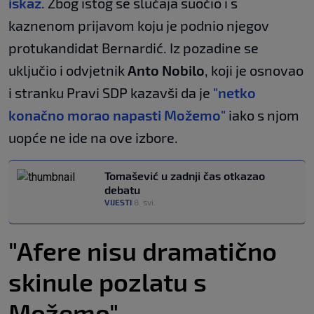
iskaz
. Zbog istog se slučaja suočio i s
kaznenom prijavom koju je podnio njegov
protukandidat Bernardić. Iz pozadine se
uključio i odvjetnik
Anto Nobilo
, koji je osnovao
i stranku Pravi SDP kazavši da je
"netko
konačno morao napasti Možemo"
iako s njom
uopće ne ide na ove izbore.
Tomašević u zadnji čas otkazao
debatu
VIJESTI
8. svi.
|
"Afere nisu dramatično
skinule pozlatu s
Možemo"