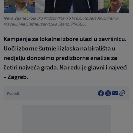
Neva Žganec/Slavko Midžor/Marko Prpić/Robert Anić/Patrik
Macek/Mia Slafhauzer/Luka Stanz/PIXSELL
Kampanja za lokalne izbore ulazi u završnicu.
Uoči izborne šutnje i izlaska na birališta u
nedjelju donosimo predizborne analize za
četiri najveća grada. Na redu je glavni i najveći
- Zagreb.
Podijeli