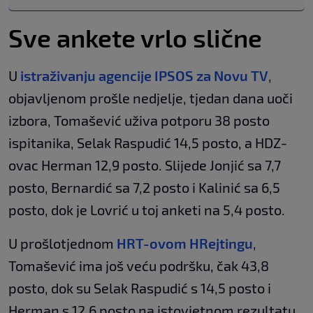
Sve ankete vrlo slične
U
istraživanju agencije IPSOS za Novu TV
,
objavljenom prošle nedjelje, tjedan dana uoči
izbora, Tomašević uživa potporu 38 posto
ispitanika, Selak Raspudić 14,5 posto, a HDZ-
ovac Herman 12,9 posto. Slijede Jonjić sa 7,7
posto, Bernardić sa 7,2 posto i Kalinić sa 6,5
posto, dok je Lovrić u toj anketi na 5,4 posto.
U prošlotjednom
HRT-ovom HRejtingu
,
Tomašević ima još veću podršku, čak 43,8
posto, dok su Selak Raspudić s 14,5 posto i
Herman s 12,6 posto na istovjetnom rezultatu