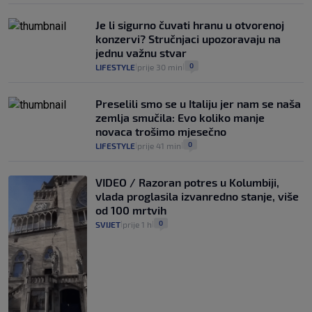
Je li sigurno čuvati hranu u otvorenoj
konzervi? Stručnjaci upozoravaju na
jednu važnu stvar
0
LIFESTYLE
prije 30 min
|
|
Preselili smo se u Italiju jer nam se naša
zemlja smučila: Evo koliko manje
novaca trošimo mjesečno
0
LIFESTYLE
prije 41 min
|
|
VIDEO / Razoran potres u Kolumbiji,
vlada proglasila izvanredno stanje, više
od 100 mrtvih
0
SVIJET
prije 1 h
|
|