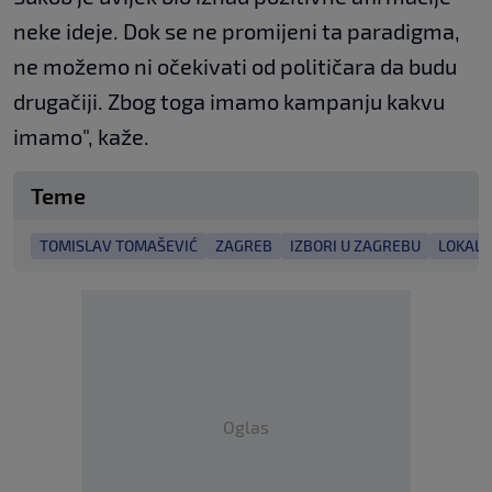
neke ideje. Dok se ne promijeni ta paradigma,
ne možemo ni očekivati od političara da budu
drugačiji. Zbog toga imamo kampanju kakvu
imamo", kaže.
Teme
TOMISLAV TOMAŠEVIĆ
ZAGREB
IZBORI U ZAGREBU
LOKALNI
Oglas