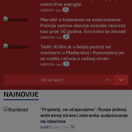
električne energije
0
VIJESTI
7. kol.
|
|
Marušić o kolonama na autocestama:
Policija satima obavlja očevide nesreća
kao prije 50 godina. Evo kako to ubrzati
8
VIJESTI
4. kol.
|
|
Tadić: Krško je u boljoj poziciji od
nuklearki u Mađarskoj i Rumunjskoj jer
se vodilo računa o važnoj stvari
5
VIJESTI
4. kol.
|
|
Stručnjak o prometnom kolapsu u
Konavlima na granici s Crnom Gorom:
Idi na Sport
"Idućeg ljeta bit će još gore"
3
VIJESTI
4. kol.
NAJNOVIJE
|
|
Iz Hrvatske u Italiju može se i preko
mora. Provjerili smo brodske linije i
"Prijatelji, ne očajavajmo": Rusija jedinoj
cijene
antiratnoj stranci zabranila sudjelovanje
2
VIJESTI
3. kol.
|
|
na izborima
0
SVIJET
prije 7 min
|
|