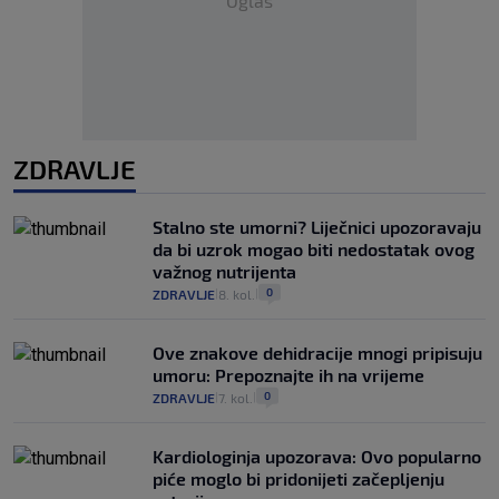
Oglas
ZDRAVLJE
Stalno ste umorni? Liječnici upozoravaju
da bi uzrok mogao biti nedostatak ovog
važnog nutrijenta
0
ZDRAVLJE
8. kol.
|
|
Ove znakove dehidracije mnogi pripisuju
umoru: Prepoznajte ih na vrijeme
0
ZDRAVLJE
7. kol.
|
|
Kardiologinja upozorava: Ovo popularno
piće moglo bi pridonijeti začepljenju