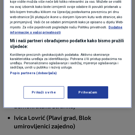
koje vidite možda više neće biti toliko relevantni za vas. Možete se vratiti
Davor Bernardić (Nezavisna lista Servus
na ovaj izbornik kako biste izmijenili svoje odabire ili povukli pristanak u
Zagreb, Nezavisna lista Dina Dogan,
bilo kojem trenutku klikom na Upravljaj postavkama poveznicu pri dnu
web-stranice [ili plutajuće ikone u donjem lijevom kutu web stranice, ako
Fokus, HSLS, HNS, Socijaldemokrati)
je primjenjivo]. Vaši će se odabiri primijeniti kako je opisano u dijelu Web-
mjesto. Za više pojedinosti pogledajte našu Politiku privatnosti.
Dodatne
Mislav Herman (HDZ, Domovinski pokret,
informacije o vašoj privatnosti
HSU, HSS)
Mi i naši partneri obrađujemo podatke kako bismo pružili
sljedeće:
Tomislav Jonjić (Nezavisna lista
Korištenje preciznih geolokacijskih podataka. Aktivno skeniranje
karakteristika uređaja za identifikaciju. Pohrana i/ili pristup podacima na
Tomislava Jonjića, DOMiNO, Hrvatski
uređaju. Personalizirano oglašavanje i sadržaj, mjerenje oglašavanja i
sadržaja, uvidi u publiku i razvoj usluga.
suverenisti, Blok za Hrvatsku)
Popis partnera (dobavljača)
Pavle Kalinić (Nezavisna lista Pavle
Kalinić, Stranka umirovljenika,
Prikaži svrhe
Prihvaćam
Umirovljenici zajedno, Zagorska
demokratska stranka)
Ivica Lovrić (Plavi grad, Blok
umirovljenici zajedno)