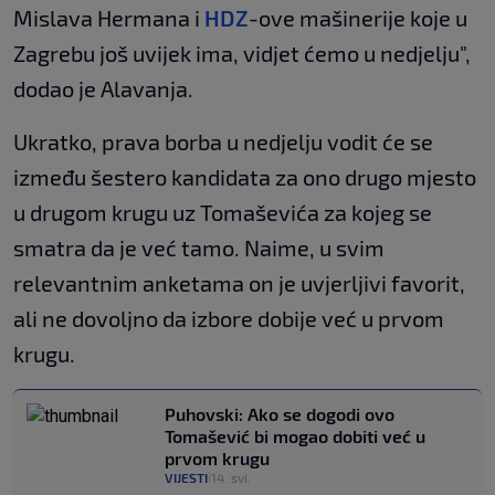
Mislava Hermana i
HDZ
-ove mašinerije koje u
Zagrebu još uvijek ima, vidjet ćemo u nedjelju",
dodao je Alavanja.
Ukratko, prava borba u nedjelju vodit će se
između šestero kandidata za ono drugo mjesto
u drugom krugu uz Tomaševića za kojeg se
smatra da je već tamo. Naime, u svim
relevantnim anketama on je uvjerljivi favorit,
ali ne dovoljno da izbore dobije već u prvom
krugu.
Puhovski: Ako se dogodi ovo
Tomašević bi mogao dobiti već u
prvom krugu
VIJESTI
14. svi.
|