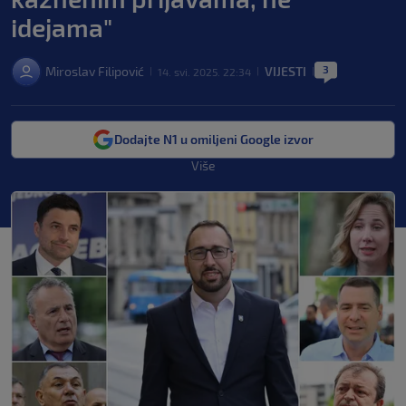
idejama"
3
Miroslav Filipović
VIJESTI
14. svi. 2025. 22:34
|
|
|
Dodajte N1 u omiljeni Google izvor
Više