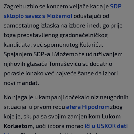
Zagrebu zbio se koncem veljače kada je
SDP
sklopio savez s Možemo!
odustajući od
samostalnog izlaska na izbore i nedugo prije
toga predstavljenog gradonačelničkog
kandidata, već spomenutog Kolarića.
Spajanjem SDP-a i Možemo te udruživanjem
njihovih glasača Tomaševiću su dodatno
porasle ionako već najveće šanse da izbori
novi mandat.
No njega je u kampanji dočekalo niz neugodnih
situacija, u prvom redu
afera Hipodrom
zbog
koje je, skupa sa svojim zamjenikom
Lukom
Korlaetom
, uoči izbora morao
ići u USKOK dati