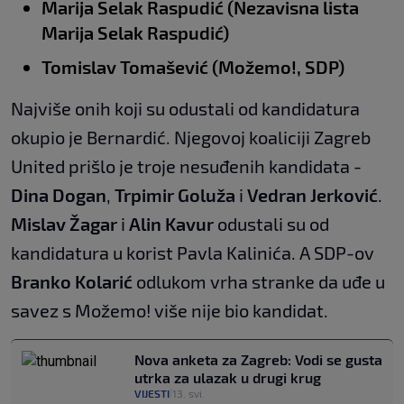
Marija Selak Raspudić (Nezavisna lista
Marija Selak Raspudić)
Tomislav Tomašević (Možemo!, SDP)
Najviše onih koji su odustali od kandidatura
okupio je Bernardić. Njegovoj koaliciji Zagreb
United prišlo je troje nesuđenih kandidata -
Dina Dogan
,
Trpimir Goluža
i
Vedran Jerković
.
Mislav Žagar
i
Alin Kavur
odustali su od
kandidatura u korist Pavla Kalinića. A SDP-ov
Branko Kolarić
odlukom vrha stranke da uđe u
savez s Možemo! više nije bio kandidat.
Nova anketa za Zagreb: Vodi se gusta
utrka za ulazak u drugi krug
VIJESTI
13. svi.
|