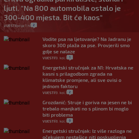
ljuti. "Na 800 automobila ostalo je
300-400 mjesta. Bit će kaos"
2
VIJESTI
prije 1 h
|
|
Vodite psa na ljetovanje? Na Jadranu je
skoro 300 plaža za pse. Provjerili smo
gdje se nalaze
1
VIJESTI
9. kol.
|
|
Energetski stručnjak za N1: Hrvatska ne
kasni s prilagodbom zgrada na
klimatske promjene, ali sve ovisi o
jednom faktoru
2
VIJESTI
9. kol.
|
|
Grozdanić: Struje i goriva na jesen ne bi
trebalo manjkati no s plinom bi moglo
biti problema
0
VIJESTI
8. kol.
|
|
Energetski stručnjak: Iz više razloga ne
očekujem nestašice niti poskupljenja