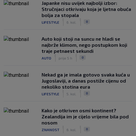
Japanke nisu uvijek najbolji izbor:
Stručnjaci otkrivaju koja je ljetna obuća
bolja za stopala
|
|
0
LIFESTYLE
6. kol.
Auto koji stoji na suncu ne hladi se
najbrže klimom, nego postupkom koji
traje petnaest sekundi
|
|
0
AUTO
prije 5 h
Nekad ga je imala gotovo svaka kuća u
Jugoslaviji, a danas postiže cijenu od
nekoliko stotina eura
|
|
0
LIFESTYLE
5. kol.
Kako je otkriven osmi kontinent?
Zealandija im je cijelo vrijeme bila pod
nosom
|
|
0
ZNANOST
6. kol.