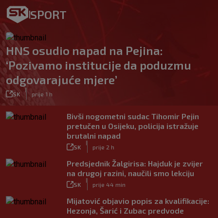
SPORT
HNS osudio napad na Pejina:
‘Pozivamo institucije da poduzmu
odgovarajuće mjere’
|
SK
prije 1 h
Bivši nogometni sudac Tihomir Pejin
pretučen u Osijeku, policija istražuje
brutalni napad
|
SK
prije 2 h
Predsjednik Žalgirisa: Hajduk je zvijer
na drugoj razini, naučili smo lekciju
|
SK
prije 44 min
Mijatović objavio popis za kvalifikacije:
Hezonja, Šarić i Zubac predvode