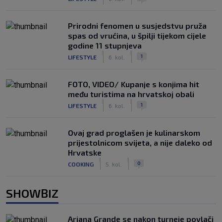
Prirodni fenomen u susjedstvu pruža
spas od vrućina, u špilji tijekom cijele
godine 11 stupnjeva
|
|
1
LIFESTYLE
6. kol.
FOTO, VIDEO/ Kupanje s konjima hit
među turistima na hrvatskoj obali
|
|
1
LIFESTYLE
6. kol.
Ovaj grad proglašen je kulinarskom
prijestolnicom svijeta, a nije daleko od
Hrvatske
|
|
0
COOKING
5. kol.
SHOWBIZ
Ariana Grande se nakon turneje povlači