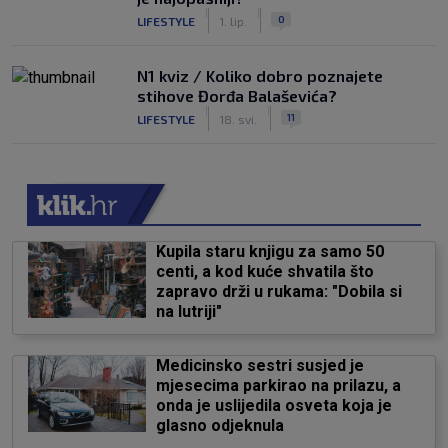
|
|
0
LIFESTYLE
1. lip.
N1 kviz / Koliko dobro poznajete
stihove Đorđa Balaševića?
|
|
11
LIFESTYLE
18. svi.
Kupila staru knjigu za samo 50
centi, a kod kuće shvatila što
zapravo drži u rukama: "Dobila si
na lutriji"
Medicinsko sestri susjed je
mjesecima parkirao na prilazu, a
onda je uslijedila osveta koja je
glasno odjeknula