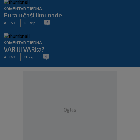
KOMENTAR TJEDNA
Bura u čaši limunade
|
|
0
VIJESTI
18. srp.
KOMENTAR TJEDNA
VAR ili VARka?
|
|
4
VIJESTI
11. srp.
Oglas