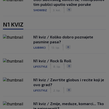
tim publici uputio važne poruke
|
|
4
SHOWBIZ
3. kol.
N1 KVIZ
N1 kviz / Koliko dobro poznajete
pasmine pasa?
|
|
0
LJUBIMCI
13. lip.
N1 kviz / Rock & Roll
|
|
0
LIFESTYLE
8. lip.
N1 kviz / Zavrtite globus i recite koji je
ovo grad?
|
|
0
LIFESTYLE
2. lip.
N1 kviz / Zmije, meduze, komarci... Tko
je najopasniji?