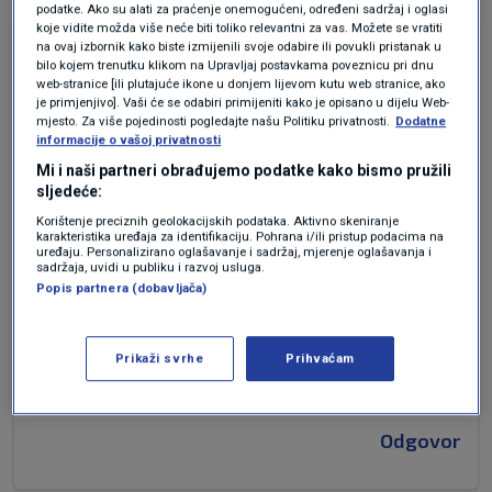
podatke. Ako su alati za praćenje onemogućeni, određeni sadržaj i oglasi
koje vidite možda više neće biti toliko relevantni za vas. Možete se vratiti
prije 5 tjedana
Poskok
na ovaj izbornik kako biste izmijenili svoje odabire ili povukli pristanak u
bilo kojem trenutku klikom na Upravljaj postavkama poveznicu pri dnu
web-stranice [ili plutajuće ikone u donjem lijevom kutu web stranice, ako
je primjenjivo]. Vaši će se odabiri primijeniti kako je opisano u dijelu Web-
Gospodin Bačić jučer kaže na tv da se HDZ neće
mjesto. Za više pojedinosti pogledajte našu Politiku privatnosti.
Dodatne
miješati u postupak izbora prvog čovjeka HOO i
informacije o vašoj privatnosti
da podržavaju transparentan postupak. To je,
Mi i naši partneri obrađujemo podatke kako bismo pružili
naravno, netočno. Učinit će sve da Primorac
sljedeće:
dobije izbore. Većina sportskih saveza su pod
Korištenje preciznih geolokacijskih podataka. Aktivno skeniranje
karakteristika uređaja za identifikaciju. Pohrana i/ili pristup podacima na
kontrolom HDZ-a i dobili su jasne poruke kako
uređaju. Personalizirano oglašavanje i sadržaj, mjerenje oglašavanja i
postupiti. Međutim, to je opasna igra. Sport
sadržaja, uvidi u publiku i razvoj usluga.
Popis partnera (dobavljača)
pripada svim građanima Hrvatske i financiramo
ga svi. Ne treba se s tim igrati jer bi pogrešan
korak mogao izazvati neočekivane reakcije
Prikaži svrhe
Prihvaćam
građana i zapaliti požar koji bi mogao izmaći
kontroli.
Odgovor