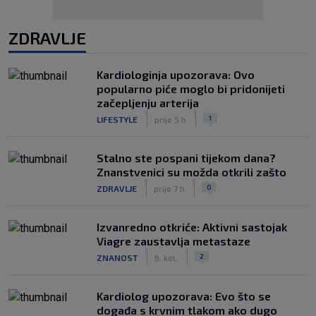
ZDRAVLJE
Kardiologinja upozorava: Ovo
popularno piće moglo bi pridonijeti
začepljenju arterija
|
|
1
LIFESTYLE
prije 5 h
Stalno ste pospani tijekom dana?
Znanstvenici su možda otkrili zašto
|
|
0
ZDRAVLJE
prije 7 h
Izvanredno otkriće: Aktivni sastojak
Viagre zaustavlja metastaze
|
|
2
ZNANOST
6. kol.
Kardiolog upozorava: Evo što se
događa s krvnim tlakom ako dugo