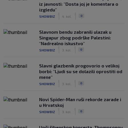
iz javnosti: "Dosta joj je komentara o
izgledu"
|
|
0
SHOWBIZ
4. kol.
Slavnom bendu zabranili ulazak u
Singapur zbog podrške Palestini:
"Nadrealno iskustvo"
|
|
0
SHOWBIZ
3. kol.
Slavni glazbenik progovorio o velikoj
borbi: "Ljudi su se dolazili oprostiti od
mene"
|
|
0
SHOWBIZ
3. kol.
Novi Spider-Man ruši rekorde zarade i
u Hrvatskoj
|
|
0
SHOWBIZ
3. kol.
Uoči šibenskog koncerta, Thompsonov