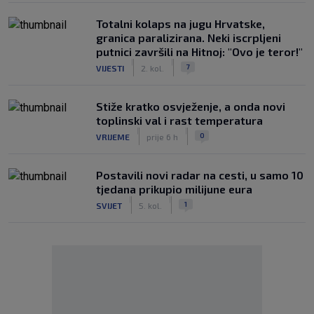
Totalni kolaps na jugu Hrvatske,
granica paralizirana. Neki iscrpljeni
putnici završili na Hitnoj: "Ovo je teror!"
|
|
7
VIJESTI
2. kol.
Stiže kratko osvježenje, a onda novi
toplinski val i rast temperatura
|
|
0
VRIJEME
prije 6 h
Postavili novi radar na cesti, u samo 10
tjedana prikupio milijune eura
|
|
1
SVIJET
5. kol.