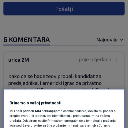
Pošalji
6 KOMENTARA
Najnovije
prije 5 tjedana
urica ZM
Kako ce se hadezeov propali kandidat za
predsjednika, i americki igrac za privatno
zdravstvo u HR,sepuriti kao predsjednik zlatne
koke, HHO-a.BTW, hoce li Dalic,ipak, kao casni
katolik priznati vanbracno dijete- Zna li se sto..
Brinemo o vašoj privatnosti
Mi i naši partneri
603
pohranjujemo osobne podatke, kao što su podaci o
Odgovor
pregledavanju ili jedinstveni identifikatori, i pristupamo im na vašem
uređaju. Odabirom opcije Prihvaćam omogućit ćete tehnologije praćenja
koje podržavaju svrhe za čije pružanje mi i naši partneri obrađujemo