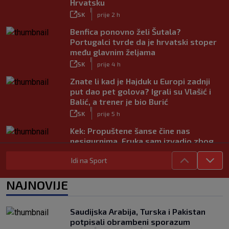
Hrvatsku
|
SK
prije 2 h
Benfica ponovno želi Šutala?
Portugalci tvrde da je hrvatski stoper
među glavnim željama
|
SK
prije 4 h
Znate li kad je Hajduk u Europi zadnji
put dao pet golova? Igrali su Vlašić i
Balić, a trener je bio Burić
|
SK
prije 5 h
Kek: Propuštene šanse čine nas
nesigurnima. Fruka sam izvadio zbog
ozljede, pripremamo se na život bez
Idi na Sport
njega
|
SK
prije 6 h
NAJNOVIJE
Dinamo ostao kratak u senzacionalnom
preokretu, Juventus slavio na
otvaranju Ramljakova turnira
Saudijska Arabija, Turska i Pakistan
|
potpisali obrambeni sporazum
SK
prije 4 h