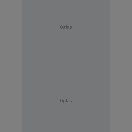
Oglas
Oglas