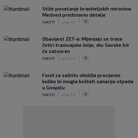
Stiže povećanje braniteljskih mirovina:
Medved predstavio detalje
|
|
11
VIJESTI
prije 1 h
Obavijest ZET-a: Mijenjaju se trase
četiri tramvajske linije, dio Savske bit
će zatvoren
|
|
0
VIJESTI
prije 1 h
Fond za zaštitu okoliša procijenio
koliko bi mogla koštati sanacija otpada
u Gospiću
|
|
0
VIJESTI
prije 1 h