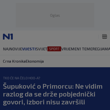
Oglas
NAJNOVIJE
VIJESTI
SVIJET
VRIJEME
N1 TEME
REGIJA
MA
Crna Kronika
Ekonomija
TKO ĆE NA ČELO HOO-A?
Šupuković o Primorcu: Ne vidim
razlog da se drže pobjednički
govori, izbori nisu završili