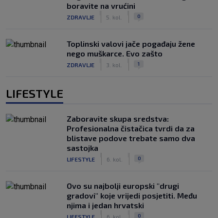
boravite na vrućini
|
|
0
ZDRAVLJE
5. kol.
Toplinski valovi jače pogađaju žene
nego muškarce. Evo zašto
|
|
1
ZDRAVLJE
3. kol.
LIFESTYLE
Zaboravite skupa sredstva:
Profesionalna čistačica tvrdi da za
blistave podove trebate samo dva
sastojka
|
|
0
LIFESTYLE
6. kol.
Ovo su najbolji europski "drugi
gradovi" koje vrijedi posjetiti. Među
njima i jedan hrvatski
|
|
0
LIFESTYLE
6. kol.