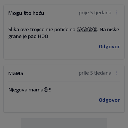
prije 5 tjedana
Mogu što hoću
Slika ove trojice me potiče na 🤮🤮🤮🤮. Na niske
grane je pao HOO
Odgovor
prije 5 tjedana
MaMa
Njegova mama😆‼️
Odgovor