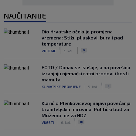
NAJČITANIJE
Dio Hrvatske očekuje promjena
vremena: Stižu pljuskovi, bura i pad
temperature
|
|
0
VRIJEME
6. kol.
FOTO / Dunav se isušuje, a na površinu
izranjaju njemački ratni brodovi i kosti
mamuta
|
|
2
KLIMATSKE PROMJENE
5. kol.
Klarić o Plenkovićevoj najavi povećanja
braniteljskih mirovina: Politički bod za
Možemo, ne za HDZ
|
|
18
VIJESTI
6. kol.