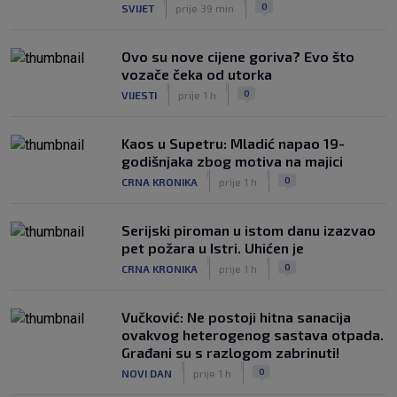
|
|
0
SVIJET
prije 39 min
Trener Žalgirisa ne odustaje: ‘Vidi se
razlika u kvaliteti, ali pokušat ćemo
iznenaditi na Poljudu’
Ovo su nove cijene goriva? Evo što
|
vozače čeka od utorka
SK
prije 4 h
|
|
0
VIJESTI
prije 1 h
Kaos u Supetru: Mladić napao 19-
godišnjaka zbog motiva na majici
|
|
0
CRNA KRONIKA
prije 1 h
Serijski piroman u istom danu izazvao
pet požara u Istri. Uhićen je
|
|
0
CRNA KRONIKA
prije 1 h
Vučković: Ne postoji hitna sanacija
ovakvog heterogenog sastava otpada.
Građani su s razlogom zabrinuti!
|
|
0
NOVI DAN
prije 1 h