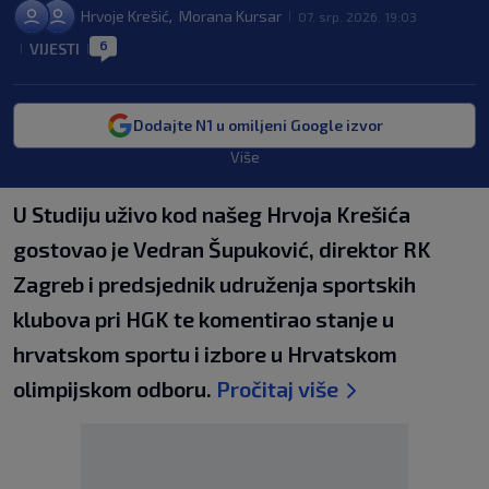
Hrvoje Krešić
Morana Kursar
,
07. srp. 2026. 19:03
|
6
VIJESTI
|
|
Dodajte N1 u omiljeni Google izvor
Više
U Studiju uživo kod našeg Hrvoja Krešića
gostovao je Vedran Šupuković, direktor RK
Zagreb i predsjednik udruženja sportskih
klubova pri HGK te komentirao stanje u
hrvatskom sportu i izbore u Hrvatskom
olimpijskom odboru.
Pročitaj više