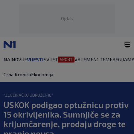
Oglas
NAJNOVIJE
VIJESTI
SVIJET
VRIJEME
N1 TEME
REGIJA
MA
Crna Kronika
Ekonomija
"ZLOČINAČKO UDRUŽENJE"
USKOK podigao optužnicu protiv
15 okrivljenika. Sumnjiče se za
krijumčarenje, prodaju droge te
pranje novca