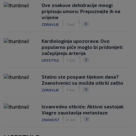
Ove znakove dehidracije mnogi
pripisuju umoru: Prepoznajte ih na
vrijeme
|
|
0
ZDRAVLJE
7. kol.
Kardiologinja upozorava: Ovo
popularno piće moglo bi pridonijeti
začepljenju arterija
|
|
2
LIFESTYLE
7. kol.
Stalno ste pospani tijekom dana?
Znanstvenici su možda otkrili zašto
|
|
0
ZDRAVLJE
7. kol.
Izvanredno otkriće: Aktivni sastojak
Viagre zaustavlja metastaze
|
|
2
ZNANOST
6. kol.