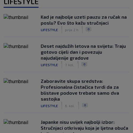
LIFESTYLE
Kad je najbolje uzeti pauzu za ručak na
poslu? Evo što kažu stručnjaci
|
|
0
LIFESTYLE
prije 2 h
Deset najdužih letova na svijetu: Traju
gotovo cijeli dan i povezuju
najudaljenije gradove
|
|
0
LIFESTYLE
7. kol.
Zaboravite skupa sredstva:
Profesionalna čistačica tvrdi da za
blistave podove trebate samo dva
sastojka
|
|
0
LIFESTYLE
6. kol.
Japanke nisu uvijek najbolji izbor:
Stručnjaci otkrivaju koja je ljetna obuća