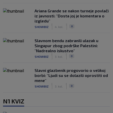
Ariana Grande se nakon turneje povlači
iz javnosti: "Dosta joj je komentara o
izgledu"
|
|
0
SHOWBIZ
4. kol.
Slavnom bendu zabranili ulazak u
Singapur zbog podrške Palestini:
"Nadrealno iskustvo"
|
|
0
SHOWBIZ
3. kol.
Slavni glazbenik progovorio o velikoj
borbi: "Ljudi su se dolazili oprostiti od
mene"
|
|
0
SHOWBIZ
3. kol.
N1 KVIZ