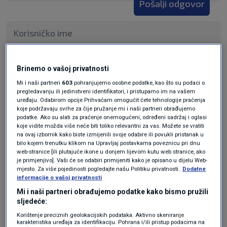
Pošalji odgovor
Pošalji
Brinemo o vašoj privatnosti
Mi i naši partneri
603
pohranjujemo osobne podatke, kao što su podaci o
pregledavanju ili jedinstveni identifikatori, i pristupamo im na vašem
uređaju. Odabirom opcije Prihvaćam omogućit ćete tehnologije praćenja
koje podržavaju svrhe za čije pružanje mi i naši partneri obrađujemo
podatke. Ako su alati za praćenje onemogućeni, određeni sadržaj i oglasi
koje vidite možda više neće biti toliko relevantni za vas. Možete se vratiti
na ovaj izbornik kako biste izmijenili svoje odabire ili povukli pristanak u
bilo kojem trenutku klikom na Upravljaj postavkama poveznicu pri dnu
web-stranice [ili plutajuće ikone u donjem lijevom kutu web stranice, ako
je primjenjivo]. Vaši će se odabiri primijeniti kako je opisano u dijelu Web-
mjesto. Za više pojedinosti pogledajte našu Politiku privatnosti.
Dodatne
Oglas
informacije o vašoj privatnosti
Mi i naši partneri obrađujemo podatke kako bismo pružili
sljedeće:
Korištenje preciznih geolokacijskih podataka. Aktivno skeniranje
karakteristika uređaja za identifikaciju. Pohrana i/ili pristup podacima na