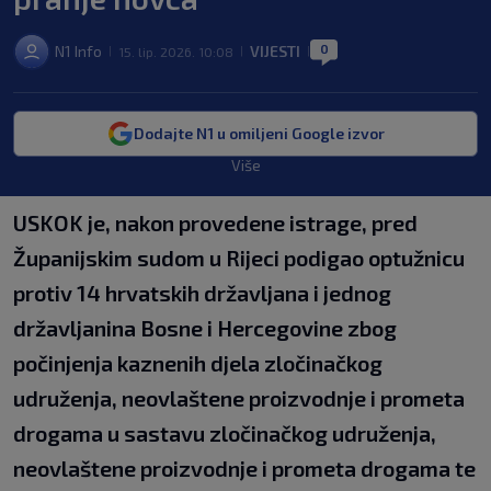
0
N1 Info
VIJESTI
15. lip. 2026. 10:08
|
|
|
Dodajte N1 u omiljeni Google izvor
Više
USKOK je, nakon provedene istrage, pred
Županijskim sudom u Rijeci podigao optužnicu
protiv 14 hrvatskih državljana i jednog
državljanina Bosne i Hercegovine zbog
počinjenja kaznenih djela zločinačkog
udruženja, neovlaštene proizvodnje i prometa
drogama u sastavu zločinačkog udruženja,
neovlaštene proizvodnje i prometa drogama te