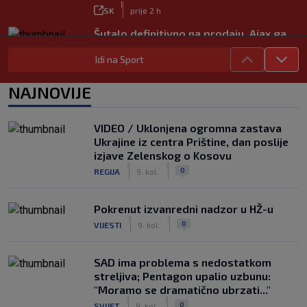
|
SK
prije 2 h
Šutalo definitivno na prodaju, Ajax ga
daje ‘ispod cijene’
Idi na Sport
|
SK
prije 6 h
Mourinho nakon debija velikog
NAJNOVIJE
pojačanja: Jadnik na odmoru ne radi
ništa, mora se popraviti
|
VIDEO / Uklonjena ogromna zastava
SK
prije 7 h
Ukrajine iz centra Prištine, dan poslije
Rashford je htio ostati u Barceloni, ali
izjave Zelenskog o Kosovu
vraća se u United koji će mu ipak dati
|
|
0
REGIJA
9. kol.
novu šansu
|
SK
prije 4 h
Pokrenut izvanredni nadzor u HŽ-u
|
|
0
VIJESTI
9. kol.
SAD ima problema s nedostatkom
streljiva; Pentagon upalio uzbunu:
"Moramo se dramatično ubrzati..."
|
|
0
SVIJET
9. kol.