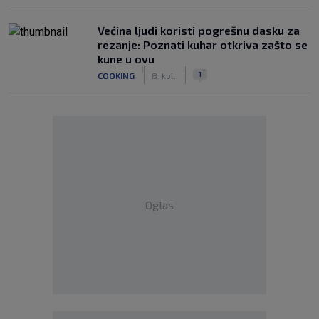
Većina ljudi koristi pogrešnu dasku za
rezanje: Poznati kuhar otkriva zašto se
kune u ovu
|
|
1
COOKING
8. kol.
Oglas