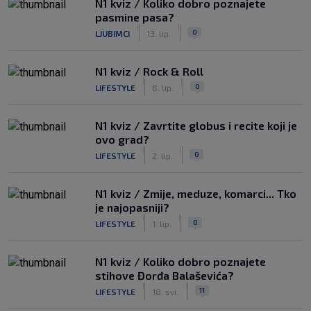
N1 kviz / Koliko dobro poznajete
pasmine pasa?
|
|
0
LJUBIMCI
13. lip.
N1 kviz / Rock & Roll
|
|
0
LIFESTYLE
8. lip.
N1 kviz / Zavrtite globus i recite koji je
ovo grad?
|
|
0
LIFESTYLE
2. lip.
N1 kviz / Zmije, meduze, komarci... Tko
je najopasniji?
|
|
0
LIFESTYLE
1. lip.
N1 kviz / Koliko dobro poznajete
stihove Đorđa Balaševića?
|
|
11
LIFESTYLE
18. svi.