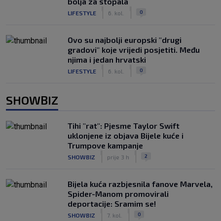
bolja za stopala
|
|
0
LIFESTYLE
6. kol.
Ovo su najbolji europski "drugi
gradovi" koje vrijedi posjetiti. Među
njima i jedan hrvatski
|
|
0
LIFESTYLE
6. kol.
SHOWBIZ
Tihi "rat": Pjesme Taylor Swift
uklonjene iz objava Bijele kuće i
Trumpove kampanje
|
|
2
SHOWBIZ
prije 3 h
Bijela kuća razbjesnila fanove Marvela,
Spider-Manom promovirali
deportacije: Sramim se!
|
|
0
SHOWBIZ
7. kol.