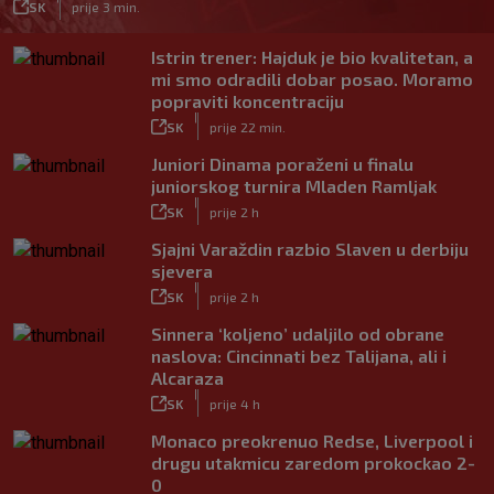
SK
prije 3 min.
Istrin trener: Hajduk je bio kvalitetan, a
mi smo odradili dobar posao. Moramo
popraviti koncentraciju
|
SK
prije 22 min.
Juniori Dinama poraženi u finalu
juniorskog turnira Mladen Ramljak
|
SK
prije 2 h
Sjajni Varaždin razbio Slaven u derbiju
sjevera
|
SK
prije 2 h
Sinnera ‘koljeno’ udaljilo od obrane
naslova: Cincinnati bez Talijana, ali i
Alcaraza
|
SK
prije 4 h
Monaco preokrenuo Redse, Liverpool i
drugu utakmicu zaredom prokockao 2-
0