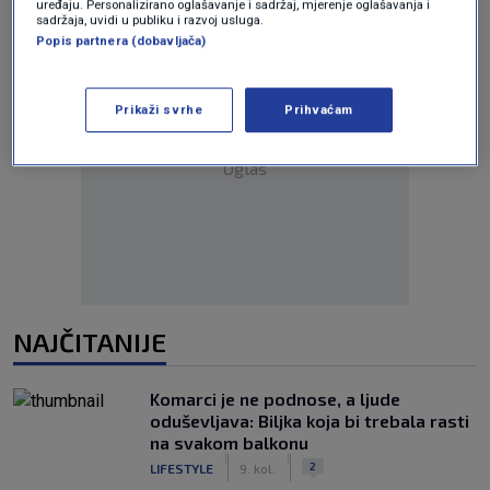
uređaju. Personalizirano oglašavanje i sadržaj, mjerenje oglašavanja i
sadržaja, uvidi u publiku i razvoj usluga.
Popis partnera (dobavljača)
Prikaži svrhe
Prihvaćam
Oglas
NAJČITANIJE
Komarci je ne podnose, a ljude
oduševljava: Biljka koja bi trebala rasti
na svakom balkonu
|
|
2
LIFESTYLE
9. kol.