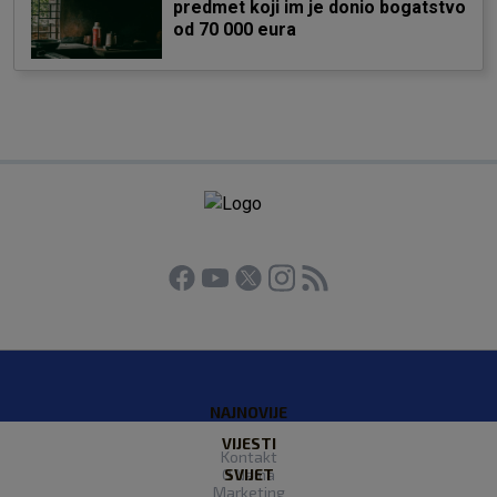
predmet koji im je donio bogatstvo
od 70 000 eura
NAJNOVIJE
VIJESTI
Kontakt
O Nama
SVIJET
Marketing