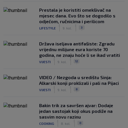
Prestala je koristiti omekšivač na
mjesec dana. Evo što se dogodilo s
odjećom, ručnicima i perilicom
|
|
3
LIFESTYLE
9. kol.
Država iseljava antifašiste: Zgradu
vrijednu milijune eura koriste 70
godina, ne znaju hoće li se ikad vratiti
|
|
12
VIJESTI
9. kol.
VIDEO / Nezgoda u središtu Sinja:
Alkarski konji proklizali i pali na Pijaci
|
|
8
VIJESTI
9. kol.
Bakin trik za savršen ajvar: Dodaje
jedan sastojak koji okus podiže na
sasvim novu razinu
|
|
0
COOKING
8. kol.