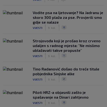
Vodite psa na ljetovanje? Na Jadranu je
skoro 300 plaža za pse. Provjerili smo
gdje se nalaze
|
|
0
VIJESTI
9. kol.
Strojovođa koji je prošao kroz crveno
udaljen s radnog mjesta: "Ne mislimo
ublažavati takve propuste"
|
|
1
VIJESTI
9. kol.
Tino Radanović došao do treće titule
pobjednika Sinjske alke
|
|
2
VIJESTI
9. kol.
Piloti HRZ-a objasnili zašto je
spašavanje na Dinari zahtjevno
|
|
0
VIJESTI
9. kol.