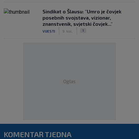
Sindikat o Šlausu: "Umro je čovjek
posebnih svojstava, vizionar,
znanstvenik, svjetski čovjek..."
|
|
1
VIJESTI
9. kol.
Oglas
KOMENTAR TJEDNA