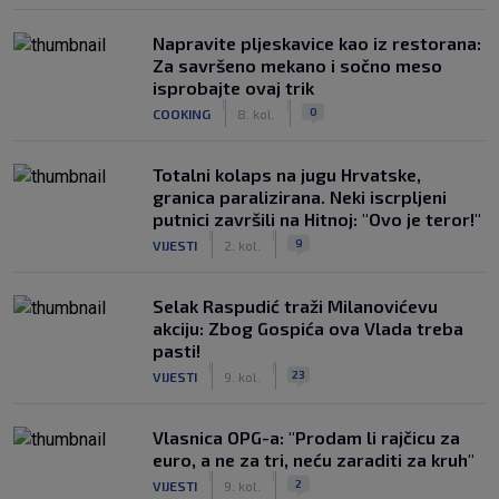
Napravite pljeskavice kao iz restorana:
Za savršeno mekano i sočno meso
isprobajte ovaj trik
|
|
0
COOKING
8. kol.
Totalni kolaps na jugu Hrvatske,
granica paralizirana. Neki iscrpljeni
putnici završili na Hitnoj: "Ovo je teror!"
|
|
9
VIJESTI
2. kol.
Selak Raspudić traži Milanovićevu
akciju: Zbog Gospića ova Vlada treba
pasti!
|
|
23
VIJESTI
9. kol.
Vlasnica OPG-a: "Prodam li rajčicu za
euro, a ne za tri, neću zaraditi za kruh"
|
|
2
VIJESTI
9. kol.