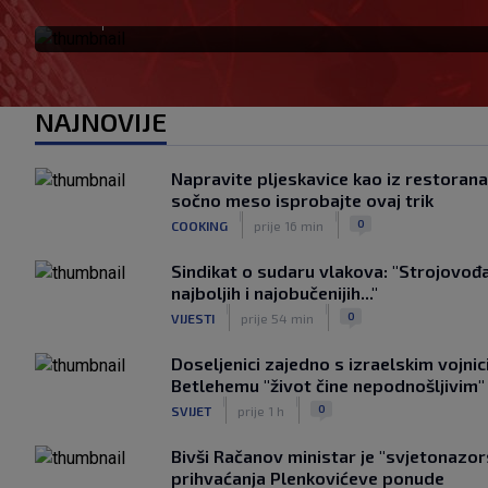
|
SK
prije 1 h
NAJNOVIJE
Napravite pljeskavice kao iz restoran
sočno meso isprobajte ovaj trik
|
|
0
COOKING
prije 16 min
Sindikat o sudaru vlakova: "Strojovođa 
najboljih i najobučenijih..."
|
|
0
VIJESTI
prije 54 min
Doseljenici zajedno s izraelskim vojni
Betlehemu "život čine nepodnošljivim"
|
|
0
SVIJET
prije 1 h
Bivši Račanov ministar je "svjetonazor
prihvaćanja Plenkovićeve ponude