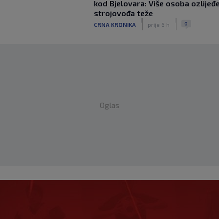
kod Bjelovara: Više osoba ozlijeđ
strojovođa teže
|
|
0
CRNA KRONIKA
prije 6 h
Oglas
ke na SK: PSV juri
anja u Ajaxu, a posebna