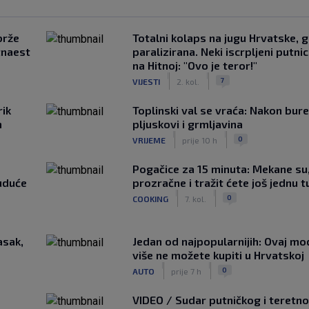
brže
Totalni kolaps na jugu Hrvatske, g
tnaest
paralizirana. Neki iscrpljeni putnici
na Hitnoj: "Ovo je teror!"
|
|
7
VIJESTI
2. kol.
rik
Toplinski val se vraća: Nakon bure
m
pljuskovi i grmljavina
|
|
0
VRIJEME
prije 10 h
Pogačice za 15 minuta: Mekane su
uduće
prozračne i tražit ćete još jednu t
|
|
0
COOKING
7. kol.
asak,
Jedan od najpopularnijih: Ovaj mo
više ne možete kupiti u Hrvatskoj
|
|
0
AUTO
prije 7 h
VIDEO / Sudar putničkog i teretno