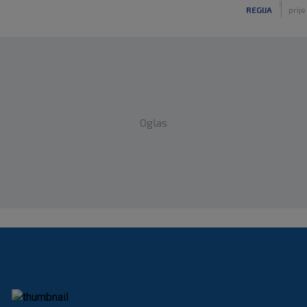
|
REGIJA
prije
Oglas