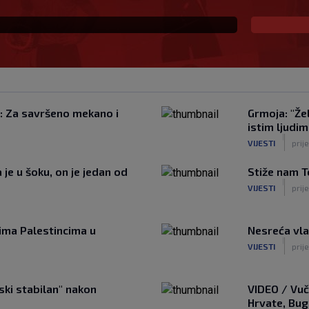
a: Za savršeno mekano i
Grmoja: "Žel
istim ljudim
|
VIJESTI
prij
je u šoku, on je jedan od
Stiže nam T
|
VIJESTI
prije
cima Palestincima u
Nesreća vla
|
VIJESTI
prije
ski stabilan" nakon
VIDEO / Vuč
Hrvate, Bug