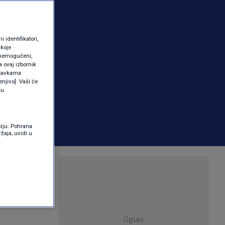
identifikatori,
 koje
 onemogućeni,
a ovaj izbornik
ostavkama
njivo]. Vaši će
ku
ciju. Pohrana
žaja, uvidi u
uje
 upućeni
Oglas