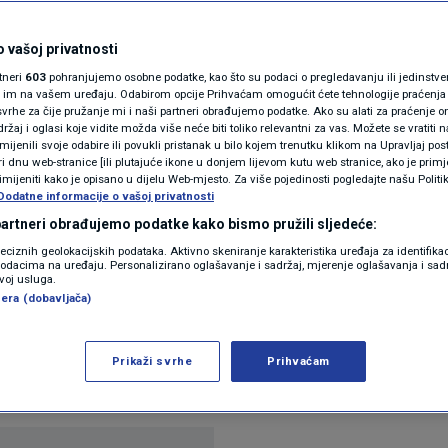
N1(DIS)INFO
Evo koliko je ročnika
KLIMATSKE PROMJENE
 vašoj privatnosti
rtneri
603
pohranjujemo osobne podatke, kao što su podaci o pregledavanju ili jedinstveni 
i
FOTO
o im na vašem uređaju. Odabirom opcije Prihvaćam omogućit ćete tehnologije praćenja
vrhe za čije pružanje mi i naši partneri obrađujemo podatke. Ako su alati za praćenje
žaj i oglasi koje vidite možda više neće biti toliko relevantni za vas. Možete se vratiti n
VIDEO
zmijenili svoje odabire ili povukli pristanak u bilo kojem trenutku klikom na Upravljaj p
i dnu web-stranice [ili plutajuće ikone u donjem lijevom kutu web stranice, ako je primje
rimijeniti kako je opisano u dijelu Web-mjesto. Za više pojedinosti pogledajte našu Politi
Dodatne informacije o vašoj privatnosti
 partneri obrađujemo podatke kako bismo pružili sljedeće:
reciznih geolokacijskih podataka. Aktivno skeniranje karakteristika uređaja za identifika
p podacima na uređaju. Personalizirano oglašavanje i sadržaj, mjerenje oglašavanja i sadr
zvoj usluga.
era (dobavljača)
 su u srijedu Pravilnik o civilnoj službi koji propis
m savjesti, a prvi od njih bi na obuku trebali biti
Prikaži svrhe
Prihvaćam
esti pozvalo tek 13 ročnika.
Pročitaj više