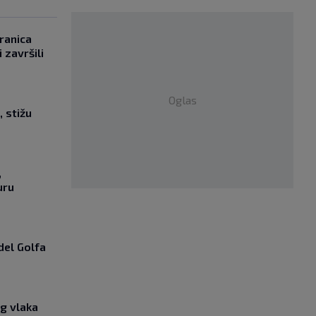
ranica
 završili
Oglas
, stižu
,
uru
del Golfa
g vlaka