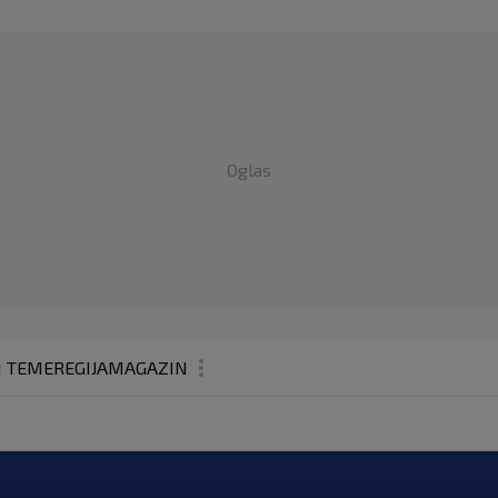
Oglas
1 TEME
REGIJA
MAGAZIN
N1 KOMENTAR
KOLUMNE