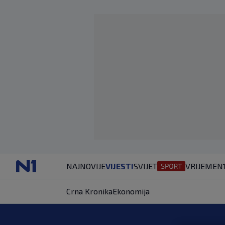
NAJNOVIJE
VIJESTI
SVIJET
VRIJEME
N
Crna Kronika
Ekonomija