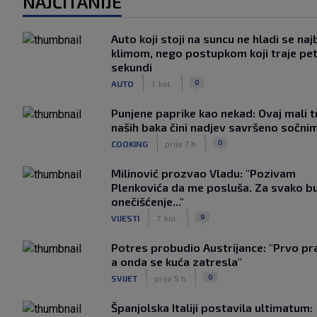
NAJČITANIJE
Auto koji stoji na suncu ne hladi se naj
klimom, nego postupkom koji traje pe
sekundi
|
|
0
AUTO
7. kol.
Punjene paprike kao nekad: Ovaj mali t
naših baka čini nadjev savršeno sočni
|
|
0
COOKING
prije 7 h
Milinović prozvao Vladu: "Pozivam
Plenkovića da me posluša. Za svako b
onečišćenje..."
|
|
9
VIJESTI
7. kol.
Potres probudio Austrijance: "Prvo pr
a onda se kuća zatresla"
|
|
0
SVIJET
prije 5 h
Španjolska Italiji postavila ultimatum: