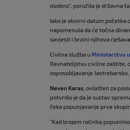
osobno", poručila je državna ta
Iako je okvirni datum početka o
napomenula da će točna dinami
savjesti i brzini njihova rješav
Civilna služba u
Ministarstvu 
Ravnateljstvu civilne zaštite
osposobljavanje Jastrebarsko, D
Neven Karas
, ovlašten za posl
potvrdio je da je sustav sprema
čeka popunjavanje prve skupi
"Kad brojem ročnika popunimo 