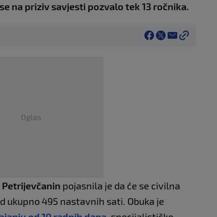
e na priziv savjesti pozvalo tek 13 ročnika.
Oglas
 Petrijevčanin
pojasnila je da će se civilna
d ukupno 495 nastavnih sati. Obuka je
rajanju od 10 radnih dana,
specijalističko