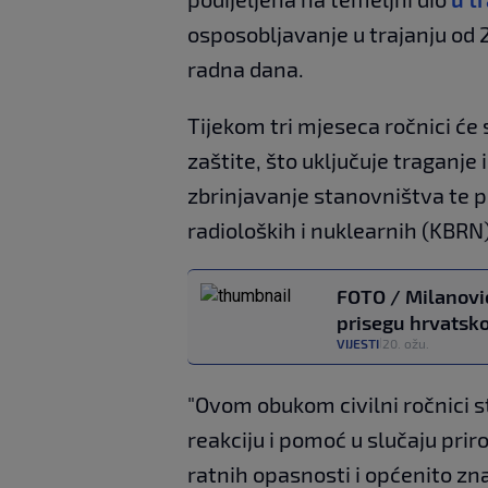
osposobljavanje u trajanju od 
radna dana.
Tijekom tri mjeseca ročnici će 
zaštite, što uključuje traganje 
zbrinjavanje stanovništva te p
radioloških i nuklearnih (KBRN
FOTO / Milanović
prisegu hrvatsko
VIJESTI
20. ožu.
|
"Ovom obukom civilni ročnici st
reakciju i pomoć u slučaju prir
ratnih opasnosti i općenito zna