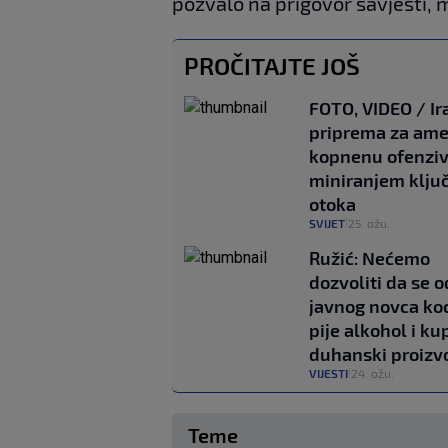
pozvalo na prigovor savjesti, 
PROČITAJTE JOŠ
FOTO, VIDEO / Ir
priprema za ame
kopnenu ofenzi
miniranjem klju
otoka
SVIJET
25. ožu.
|
Ružić: Nećemo
dozvoliti da se o
javnog novca ko
pije alkohol i ku
duhanski proizv
VIJESTI
24. ožu.
|
Teme