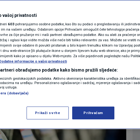
MAGAZIN
obuka. Evo koliko je
N1 KOMENTAR
 vašoj privatnosti
rtneri
603
pohranjujemo osobne podatke, kao što su podaci o pregledavanju ili jedinstveni 
o priziv savjesti
KOLUMNE
o im na vašem uređaju. Odabirom opcije Prihvaćam omogućit ćete tehnologije praćenja
vrhe za čije pružanje mi i naši partneri obrađujemo podatke. Ako su alati za praćenje
žaj i oglasi koje vidite možda više neće biti toliko relevantni za vas. Možete se vratiti n
N1(DIS)INFO
zmijenili svoje odabire ili povukli pristanak u bilo kojem trenutku klikom na Upravljaj p
1
IJESTI
komentar
|
i dnu web-stranice [ili plutajuće ikone u donjem lijevom kutu web stranice, ako je primje
KLIMATSKE PROMJENE
rimijeniti kako je opisano u dijelu Web-mjesto. Za više pojedinosti pogledajte našu Politi
Dodatne informacije o vašoj privatnosti
FOTO
 partneri obrađujemo podatke kako bismo pružili sljedeće:
Više
reciznih geolokacijskih podataka. Aktivno skeniranje karakteristika uređaja za identifika
p podacima na uređaju. Personalizirano oglašavanje i sadržaj, mjerenje oglašavanja i sadr
VIDEO
zvoj usluga.
era (dobavljača)
Prikaži svrhe
Prihvaćam