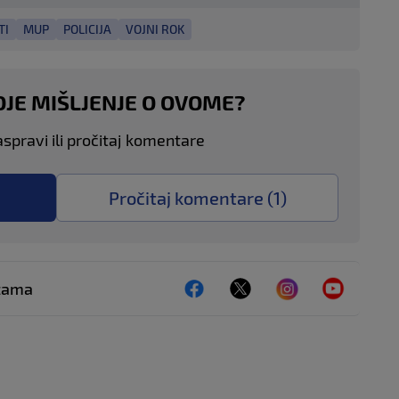
TI
MUP
POLICIJA
VOJNI ROK
OJE MIŠLJENJE O OVOME?
aspravi ili pročitaj komentare
Pročitaj komentare (
1
)
ežama