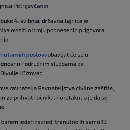
jnica Petrijevčanin.
buke 4. svibnja, državna tajnica je
ka ovisiti o broju podnesenih prigovora
anja.
unutarnjih poslova
obavljat će se u
, odnosno Područnim službama za
ivulje i Bizovac.
ove ravnatelja Ravnateljstva civilne zaštite,
n za prihvat ročnika, no istaknuo je da se
ne.
barem jedan razred, trenutno ih samo 13