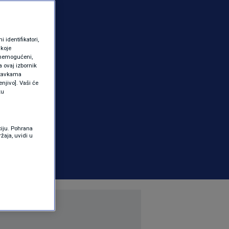
identifikatori,
 koje
 onemogućeni,
a ovaj izbornik
ostavkama
njivo]. Vaši će
ku
ciju. Pohrana
žaja, uvidi u