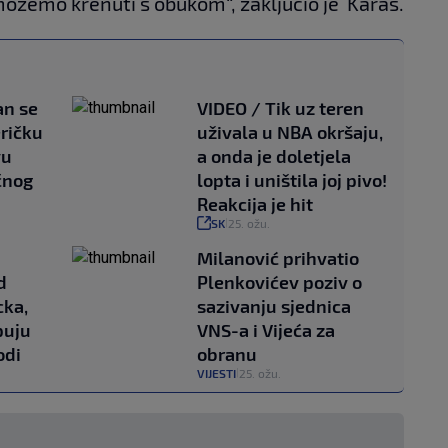
možemo krenuti s obukom“, zaključio je Karas.
an se
VIDEO / Tik uz teren
ričku
uživala u NBA okršaju,
vu
a onda je doletjela
čnog
lopta i uništila joj pivo!
Reakcija je hit
SK
25. ožu.
|
Milanović prihvatio
d
Plenkovićev poziv o
cka,
sazivanju sjednica
puju
VNS-a i Vijeća za
odi
obranu
VIJESTI
25. ožu.
|