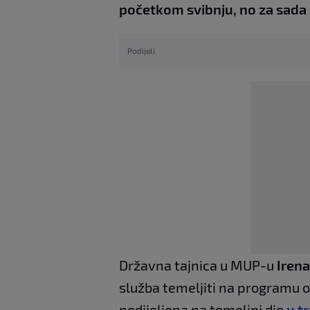
početkom svibnju, no za sada s
Podijeli
Državna tajnica u MUP-u
Irena
služba temeljiti na programu o
podijeljena na temeljni dio
u t