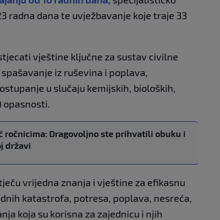
23 radna dana te uvježbavanje koje traje 33
stjecati vještine ključne za sustav civilne
i spašavanje iz ruševina i poplava,
ostupanje u slučaju kemijskih, bioloških,
) opasnosti.
 ročnicima: Dragovoljno ste prihvatili obuku i
j državi
ječu vrijedna znanja i vještine za efikasnu
odnih katastrofa, potresa, poplava, nesreća,
nja koja su korisna za zajednicu i njih