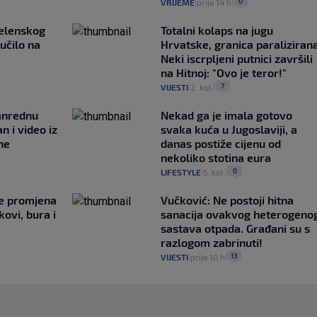
0
VRIJEME
prije 14 h
|
|
Zelenskog
Totalni kolaps na jugu
lučilo na
Hrvatske, granica paralizirana
Neki iscrpljeni putnici završili
na Hitnoj: "Ovo je teror!"
7
VIJESTI
2. kol.
|
|
anrednu
Nekad ga je imala gotovo
n i video iz
svaka kuća u Jugoslaviji, a
ne
danas postiže cijenu od
nekoliko stotina eura
0
LIFESTYLE
5. kol.
|
|
je promjena
Vučković: Ne postoji hitna
ovi, bura i
sanacija ovakvog heterogeno
sastava otpada. Građani su s
razlogom zabrinuti!
13
VIJESTI
prije 10 h
|
|