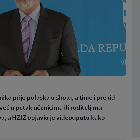
ika prije polaska u školu, a time i prekid
već u petak učenicima ili roditeljima
va, a HZJZ objavio je videouputu kako