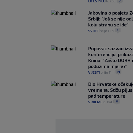
0
LIFESTYLE
6. kol.
|
|
Jakovina o posjetu 
Srbiji: "Još se nije od
koju stranu se ide"
1
SVIJET
prije 11 h
|
|
Pupovac sazvao izv
konferenciju, prikaza
Knina: "Zašto DORH 
poduzima mjere?"
14
VIJESTI
prije 11 h
|
|
Dio Hrvatske očeku
vremena: Stižu pljusk
pad temperature
0
VRIJEME
6. kol.
|
|