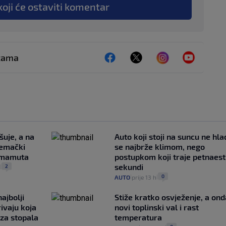
koji će ostaviti komentar
ežama
šuje, a na
Auto koji stoji na suncu ne hla
jemački
se najbrže klimom, nego
i mamuta
postupkom koji traje petnaest
sekundi
2
.
|
0
AUTO
prije 13 h
|
|
ajbolji
Stiže kratko osvježenje, a ond
rivaju koja
novi toplinski val i rast
 za stopala
temperatura