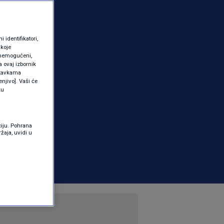
identifikatori,
 koje
 onemogućeni,
a ovaj izbornik
ostavkama
njivo]. Vaši će
ku
ciju. Pohrana
žaja, uvidi u