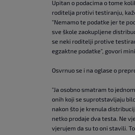
Upitan o podacima o tome kolik
roditelja protivi testiranju, kaž
"Nemamo te podatke jer te pod
sve škole zaokupljene distribu
se neki roditelji protive testi
egzaktne podatke", govori mini
Osvrnuo se i na oglase o prepr
"Ja osobno smatram to jednom u
onih koji se suprotstavljaju bil
nakon što je krenula distribuci
netko prodaje dva testa. Ne vje
vjerujem da su to oni stavili. T