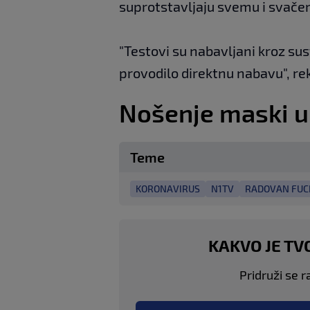
suprotstavljaju svemu i svačem
"Testovi su nabavljani kroz sus
provodilo direktnu nabavu", re
Nošenje maski u
Teme
KORONAVIRUS
N1TV
RADOVAN FUC
KAKVO JE TV
Pridruži se r