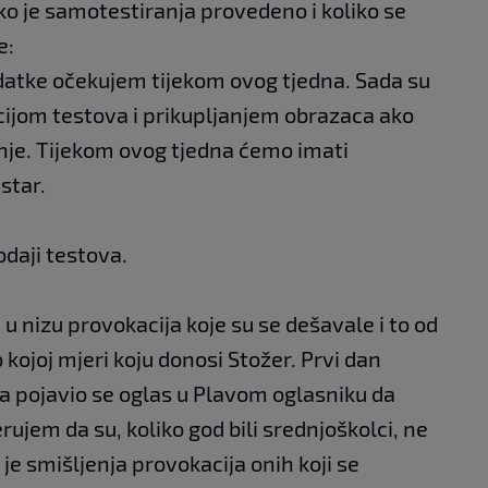
o je samotestiranja provedeno i koliko se
e:
atke očekujem tijekom ovog tjedna. Sada su
cijom testova i prikupljanjem obrazaca ako
ranje. Tijekom ovog tjedna ćemo imati
star.
odaji testova.
 nizu provokacija koje su se dešavale i to od
o kojoj mjeri koju donosi Stožer. Prvi dan
ja pojavio se oglas u Plavom oglasniku da
rujem da su, koliko god bili srednjoškolci, ne
o je smišljenja provokacija onih koji se