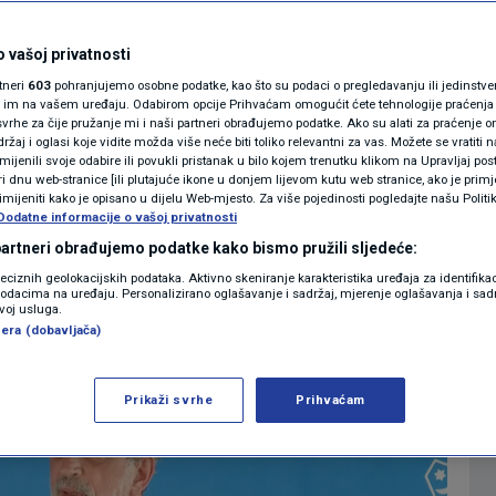
za N1 o preprodaji
MAGAZIN
N1 KOMENTAR
 vašoj privatnosti
smišljena
rtneri
603
pohranjujemo osobne podatke, kao što su podaci o pregledavanju ili jedinstveni 
KOLUMNE
o im na vašem uređaju. Odabirom opcije Prihvaćam omogućit ćete tehnologije praćenja
vrhe za čije pružanje mi i naši partneri obrađujemo podatke. Ako su alati za praćenje
žaj i oglasi koje vidite možda više neće biti toliko relevantni za vas. Možete se vratiti n
N1(DIS)INFO
zmijenili svoje odabire ili povukli pristanak u bilo kojem trenutku klikom na Upravljaj p
i dnu web-stranice [ili plutajuće ikone u donjem lijevom kutu web stranice, ako je primje
0
 10:08
12:35
VIJESTI
komentara
>
|
|
KLIMATSKE PROMJENE
rimijeniti kako je opisano u dijelu Web-mjesto. Za više pojedinosti pogledajte našu Politi
Dodatne informacije o vašoj privatnosti
FOTO
 partneri obrađujemo podatke kako bismo pružili sljedeće:
Više
reciznih geolokacijskih podataka. Aktivno skeniranje karakteristika uređaja za identifika
p podacima na uređaju. Personalizirano oglašavanje i sadržaj, mjerenje oglašavanja i sadr
VIDEO
zvoj usluga.
era (dobavljača)
Prikaži svrhe
Prihvaćam