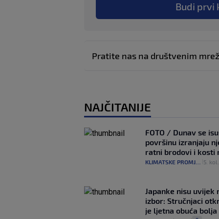
Budi prvi 
Pratite nas na društvenim mr
NAJČITANIJE
FOTO / Dunav se isu
površinu izranjaju n
ratni brodovi i kost
KLIMATSKE PROMJENE
5. kol
|
Japanke nisu uvijek n
izbor: Stručnjaci otk
je ljetna obuća bolja