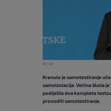
N1
|
N1
Krenulo je samotestiranje učen
samoizolacija. Većina škola je 
podijelila dva kompleta testo
provoditi samotestiranje.