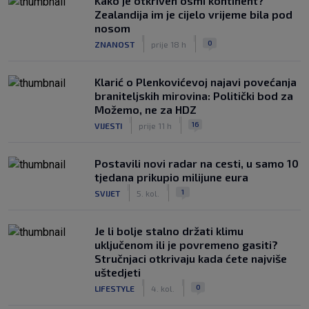
Kako je otkriven osmi kontinent?
Zealandija im je cijelo vrijeme bila pod
nosom
|
|
0
ZNANOST
prije 18 h
Klarić o Plenkovićevoj najavi povećanja
braniteljskih mirovina: Politički bod za
Možemo, ne za HDZ
|
|
16
VIJESTI
prije 11 h
Postavili novi radar na cesti, u samo 10
tjedana prikupio milijune eura
|
|
1
SVIJET
5. kol.
Je li bolje stalno držati klimu
uključenom ili je povremeno gasiti?
Stručnjaci otkrivaju kada ćete najviše
uštedjeti
|
|
0
LIFESTYLE
4. kol.