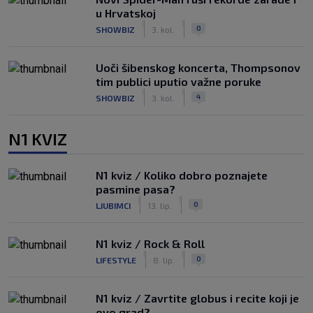
u Hrvatskoj
|
|
0
SHOWBIZ
3. kol.
Uoči šibenskog koncerta, Thompsonov
tim publici uputio važne poruke
|
|
4
SHOWBIZ
3. kol.
N1 KVIZ
N1 kviz / Koliko dobro poznajete
pasmine pasa?
|
|
0
LJUBIMCI
13. lip.
N1 kviz / Rock & Roll
|
|
0
LIFESTYLE
8. lip.
N1 kviz / Zavrtite globus i recite koji je
ovo grad?