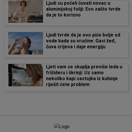
Ljudi su počeli čuvati novac u
aluminijskoj foliji: Evo zašto tvrde
da je to korisno
Ljudi tvrde da je ovo piće bolje od
vode kada su vrućine: Gasi žeđ,
čuva crijeva i daje energiju
Ljeti vam se skuplja previše leda u
frižideru i škrinji: Uz samo
nekoliko kapi sastojka iz kuhinje
riješit ćete problem