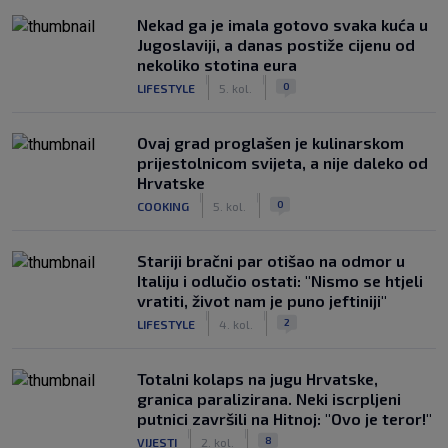
Nekad ga je imala gotovo svaka kuća u
Jugoslaviji, a danas postiže cijenu od
nekoliko stotina eura
|
|
0
LIFESTYLE
5. kol.
Ovaj grad proglašen je kulinarskom
prijestolnicom svijeta, a nije daleko od
Hrvatske
|
|
0
COOKING
5. kol.
Stariji bračni par otišao na odmor u
Italiju i odlučio ostati: "Nismo se htjeli
vratiti, život nam je puno jeftiniji"
|
|
2
LIFESTYLE
4. kol.
Totalni kolaps na jugu Hrvatske,
granica paralizirana. Neki iscrpljeni
putnici završili na Hitnoj: "Ovo je teror!"
|
|
8
VIJESTI
2. kol.