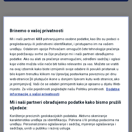
Brinemo o vašoj privatnosti
Mi i naši partneri
603
pohranjujemo osobne podatke, kao što su podaci o
pregledavanju ili jedinstveni identifikatori, i pristupamo im na vašem
uređaju. Odabirom opcije Prihvaćam omogućit ćete tehnologije praćenja
koje podržavaju svrhe za čije pružanje mi i naši partneri obrađujemo
Oglas
podatke. Ako su alati za praćenje onemogućeni, određeni sadržaj i oglasi
koje vidite možda više neće biti toliko relevantni za vas. Možete se vratiti
na ovaj izbornik kako biste izmijenili svoje odabire ili povukli pristanak u
bilo kojem trenutku klikom na Upravljaj postavkama poveznicu pri dnu
web-stranice [ili plutajuće ikone u donjem lijevom kutu web stranice, ako
je primjenjivo]. Vaši će se odabiri primijeniti kako je opisano u dijelu Web-
mjesto. Za više pojedinosti pogledajte našu Politiku privatnosti.
Dodatne
informacije o vašoj privatnosti
Mi i naši partneri obrađujemo podatke kako bismo pružili
sljedeće:
Korištenje preciznih geolokacijskih podataka. Aktivno skeniranje
karakteristika uređaja za identifikaciju. Pohrana i/ili pristup podacima na
uređaju. Personalizirano oglašavanje i sadržaj, mjerenje oglašavanja i
sadržaja, uvidi u publiku i razvoj usluga.