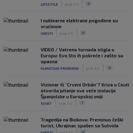
|
|
0
LIFESTYLE
prije 2 h
I nuklearne elektrane pogođene su
vrućinom
|
|
0
VIJESTI
prije 3 h
VIDEO / Vatrena tornada stigla u
Europu: Evo što ih pokreće i zašto su
opasna
|
|
0
KLIMATSKE PROMJENE
prije 3 h
Vizionar ili "Crveni Orbán"? Kriza u Ceuti
otvorila pitanje sve veće izolacije
Španjolske u Europskoj uniji
|
|
1
SVIJET
prije 3 h
Tragedija na Biokovu: Preminuo češki
turist, Ukrajinac spašen sa Sutvida
|
|
0
VIJESTI
prije 3 h