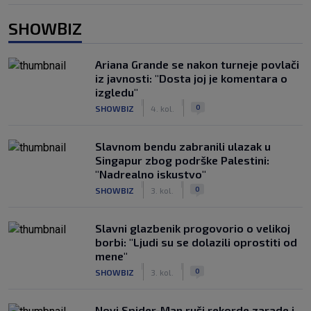
SHOWBIZ
Ariana Grande se nakon turneje povlači
iz javnosti: "Dosta joj je komentara o
izgledu"
|
|
0
SHOWBIZ
4. kol.
Slavnom bendu zabranili ulazak u
Singapur zbog podrške Palestini:
"Nadrealno iskustvo"
|
|
0
SHOWBIZ
3. kol.
Slavni glazbenik progovorio o velikoj
borbi: "Ljudi su se dolazili oprostiti od
mene"
|
|
0
SHOWBIZ
3. kol.
Novi Spider-Man ruši rekorde zarade i