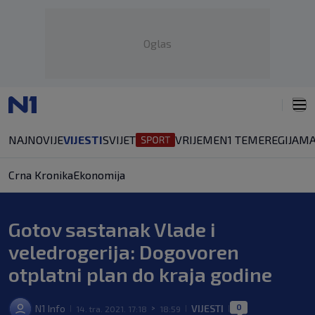
Oglas
NAJNOVIJE
VIJESTI
SVIJET
VRIJEME
N1 TEME
REGIJA
MA
Crna Kronika
Ekonomija
Gotov sastanak Vlade i
veledrogerija: Dogovoren
otplatni plan do kraja godine
0
N1 Info
VIJESTI
14. tra. 2021. 17:18
18:59
|
>
|
|