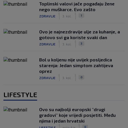
Toplinski valovi jače pogađaju žene
nego muškarce. Evo zašto
|
|
1
ZDRAVLJE
3. kol.
Ovo je najnezdravije ulje za kuhanje, a
gotovo svi ga koriste svaki dan
|
|
3
ZDRAVLJE
3. kol.
Bol u koljenu nije uvijek posljedica
starenja: Jedan simptom zahtijeva
oprez
|
|
0
ZDRAVLJE
3. kol.
LIFESTYLE
Ovo su najbolji europski "drugi
gradovi" koje vrijedi posjetiti. Među
njima i jedan hrvatski
|
|
0
LIFESTYLE
prije 6 h