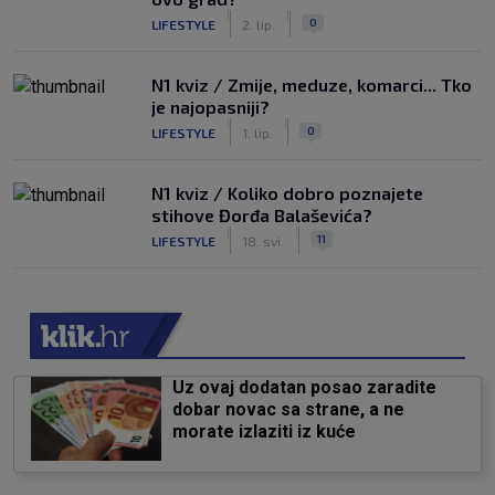
|
|
0
LIFESTYLE
2. lip.
N1 kviz / Zmije, meduze, komarci... Tko
je najopasniji?
|
|
0
LIFESTYLE
1. lip.
N1 kviz / Koliko dobro poznajete
stihove Đorđa Balaševića?
|
|
11
LIFESTYLE
18. svi.
Uz ovaj dodatan posao zaradite
dobar novac sa strane, a ne
morate izlaziti iz kuće