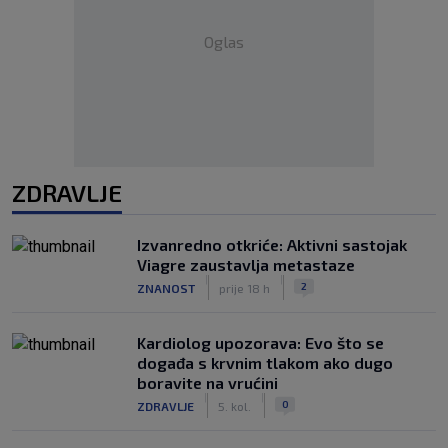
Oglas
ZDRAVLJE
Izvanredno otkriće: Aktivni sastojak
Viagre zaustavlja metastaze
|
|
2
ZNANOST
prije 18 h
Kardiolog upozorava: Evo što se
događa s krvnim tlakom ako dugo
boravite na vrućini
|
|
0
ZDRAVLJE
5. kol.