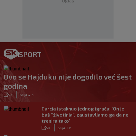
Oglas
SPORT
Ovo se Hajduku nije dogodilo već šest
godina
|
SK
prije 4 h
Garcia istaknuo jednog igrača: ‘On je
baš “životinja”, zaustavljamo ga da ne
trenira tako’
|
SK
prije 3 h