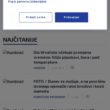
Oglas
Popis partnera (dobavljača)
Prikaži svrhe
Prihvaćam
NAJČITANIJE
Dio Hrvatske očekuje promjena
vremena: Stižu pljuskovi, bura i pad
temperature
|
|
0
VRIJEME
prije 18 h
FOTO / Dunav se isušuje, a na površinu
izranjaju njemački ratni brodovi i kosti
mamuta
|
|
1
KLIMATSKE PROMJENE
5. kol.