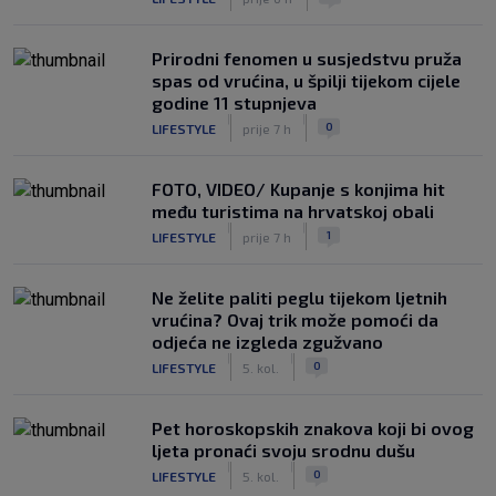
Prirodni fenomen u susjedstvu pruža
spas od vrućina, u špilji tijekom cijele
godine 11 stupnjeva
|
|
0
LIFESTYLE
prije 7 h
FOTO, VIDEO/ Kupanje s konjima hit
među turistima na hrvatskoj obali
|
|
1
LIFESTYLE
prije 7 h
Ne želite paliti peglu tijekom ljetnih
vrućina? Ovaj trik može pomoći da
odjeća ne izgleda zgužvano
|
|
0
LIFESTYLE
5. kol.
Pet horoskopskih znakova koji bi ovog
ljeta pronaći svoju srodnu dušu
|
|
0
LIFESTYLE
5. kol.