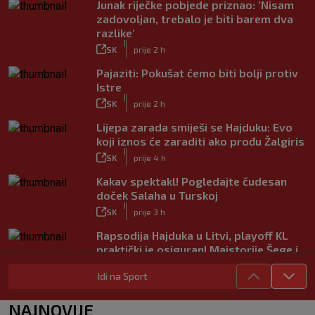
Junak riječke pobjede priznao: ‘Nisam
zadovoljan, trebalo je biti barem dva
razlike’
|
SK
prije 2 h
Pajaziti: Pokušat ćemo biti bolji protiv
Istre
|
SK
prije 2 h
Lijepa zarada smiješi se Hajduku: Evo
koji iznos će zaraditi ako prođu Žalgiris
|
SK
prije 4 h
Kakav spektakl! Pogledajte čudesan
doček Salaha u Turskoj
|
SK
prije 3 h
Rapsodija Hajduka u Litvi, playoff KL
praktički je osiguran! Majstorije Šege i
Pajazitija
Idi na Sport
|
SK
prije 8 h
Neočekivani problemi za Dinamo:
NAJNOVIJE