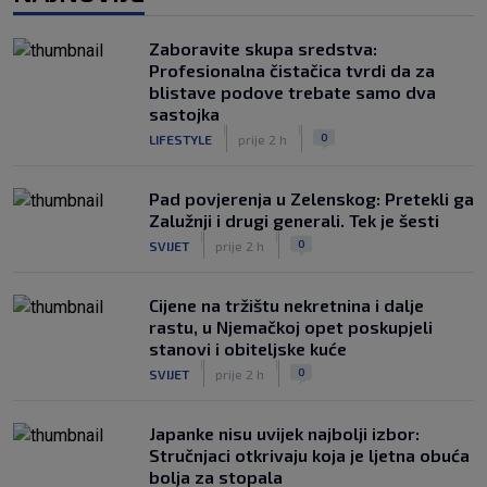
Mišićeva zamjena zapela u Beogradu
|
SK
prije 3 h
Zaboravite skupa sredstva:
Rijeka u Finsku nosi minimalnu
Profesionalna čistačica tvrdi da za
prednost, bivši vratar Dinama spriječio
blistave podove trebate samo dva
veću razliku
sastojka
|
|
|
SK
prije 4 h
0
LIFESTYLE
prije 2 h
Pad povjerenja u Zelenskog: Pretekli ga
Zalužnji i drugi generali. Tek je šesti
|
|
0
SVIJET
prije 2 h
Cijene na tržištu nekretnina i dalje
rastu, u Njemačkoj opet poskupjeli
stanovi i obiteljske kuće
|
|
0
SVIJET
prije 2 h
Japanke nisu uvijek najbolji izbor:
Stručnjaci otkrivaju koja je ljetna obuća
bolja za stopala