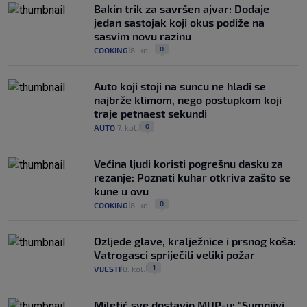
Bakin trik za savršen ajvar: Dodaje
jedan sastojak koji okus podiže na
sasvim novu razinu
0
COOKING
8. kol.
|
|
Auto koji stoji na suncu ne hladi se
najbrže klimom, nego postupkom koji
traje petnaest sekundi
0
AUTO
7. kol.
|
|
Većina ljudi koristi pogrešnu dasku za
rezanje: Poznati kuhar otkriva zašto se
kune u ovu
0
COOKING
8. kol.
|
|
Ozljede glave, kralježnice i prsnog koša:
Vatrogasci spriječili veliki požar
1
VIJESTI
8. kol.
|
|
Miletić sve dostavio MUP-u: "Sumnjivi