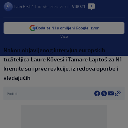
1
Ivan Hrstić
VIJESTI
10. ožu. 2024. 21:31
|
|
|
Dodajte N1 u omiljeni Google izvor
Više
Nakon objavljenog intervjua europskih
tužiteljica Laure Kövesi i Tamare Laptoš za N1
krenule su i prve reakcije, iz redova oporbe i
vladajućih
Podijeli