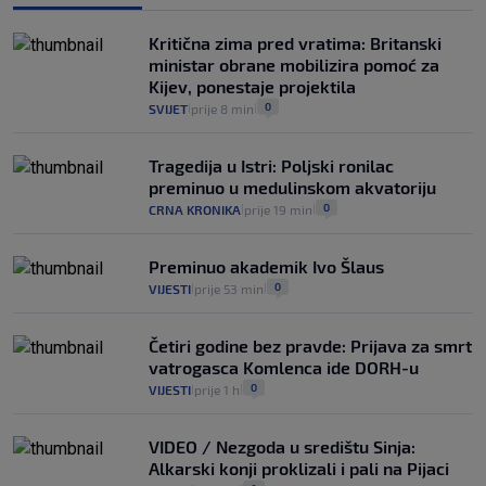
Izračunali smo koliko košta putovanje
automobilom na Hvar iz Zagreba, a
Kritična zima pred vratima: Britanski
koliko iz Osijeka
ministar obrane mobilizira pomoć za
14
VIJESTI
2. kol.
|
|
Kijev, ponestaje projektila
0
SVIJET
prije 8 min
|
|
Tragedija u Istri: Poljski ronilac
preminuo u medulinskom akvatoriju
0
CRNA KRONIKA
prije 19 min
|
|
Preminuo akademik Ivo Šlaus
0
VIJESTI
prije 53 min
|
|
Četiri godine bez pravde: Prijava za smrt
vatrogasca Komlenca ide DORH-u
0
VIJESTI
prije 1 h
|
|
VIDEO / Nezgoda u središtu Sinja:
Alkarski konji proklizali i pali na Pijaci