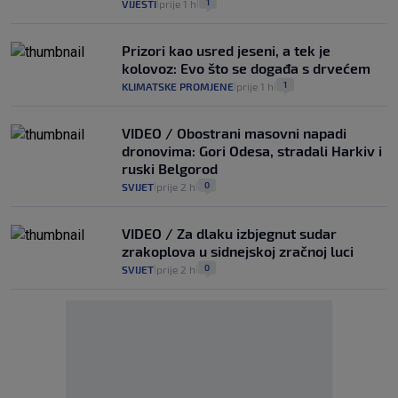
1
VIJESTI
prije 1 h
|
|
Prizori kao usred jeseni, a tek je
kolovoz: Evo što se događa s drvećem
1
KLIMATSKE PROMJENE
prije 1 h
|
|
VIDEO / Obostrani masovni napadi
dronovima: Gori Odesa, stradali Harkiv i
ruski Belgorod
0
SVIJET
prije 2 h
|
|
VIDEO / Za dlaku izbjegnut sudar
zrakoplova u sidnejskoj zračnoj luci
0
SVIJET
prije 2 h
|
|