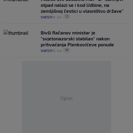
otpad nalazi se i kod Udbine, na
zemljišnoj čestici u vlasništvu države"
7
VIJESTI
8. kol.
|
|
Bivši Račanov ministar je
"svjetonazorski stabilan" nakon
prihvaćanja Plenkovićeve ponude
11
VIJESTI
8. kol.
|
|
Oglas