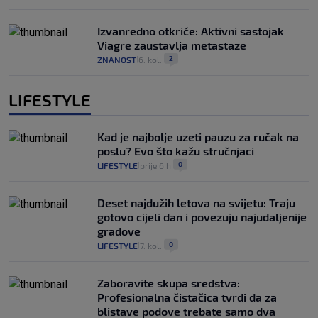
Izvanredno otkriće: Aktivni sastojak
Viagre zaustavlja metastaze
2
ZNANOST
6. kol.
|
|
LIFESTYLE
Kad je najbolje uzeti pauzu za ručak na
poslu? Evo što kažu stručnjaci
0
LIFESTYLE
prije 6 h
|
|
Deset najdužih letova na svijetu: Traju
gotovo cijeli dan i povezuju najudaljenije
gradove
0
LIFESTYLE
7. kol.
|
|
Zaboravite skupa sredstva:
Profesionalna čistačica tvrdi da za
blistave podove trebate samo dva