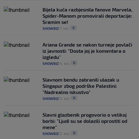
Bijela kuća razbjesnila fanove Marvela,
Spider-Manom promovirali deportacije:
Sramim se!
0
SHOWBIZ
7. kol.
|
|
Ariana Grande se nakon turneje povlači
iz javnosti: "Dosta joj je komentara o
izgledu"
0
SHOWBIZ
4. kol.
|
|
Slavnom bendu zabranili ulazak u
Singapur zbog podrške Palestini:
"Nadrealno iskustvo"
0
SHOWBIZ
3. kol.
|
|
Slavni glazbenik progovorio o velikoj
borbi: "Ljudi su se dolazili oprostiti od
mene"
0
SHOWBIZ
3. kol.
|
|