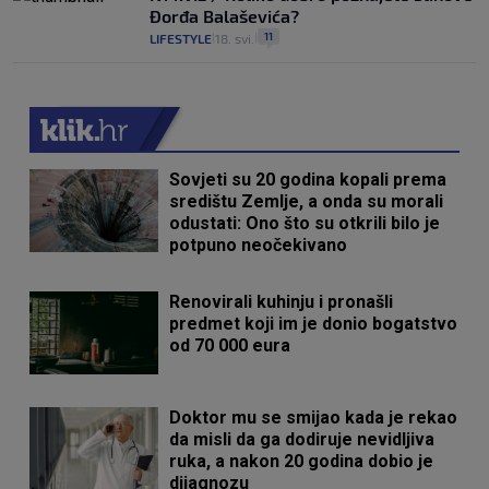
Đorđa Balaševića?
11
LIFESTYLE
18. svi.
|
|
Sovjeti su 20 godina kopali prema
središtu Zemlje, a onda su morali
odustati: Ono što su otkrili bilo je
potpuno neočekivano
Renovirali kuhinju i pronašli
predmet koji im je donio bogatstvo
od 70 000 eura
Doktor mu se smijao kada je rekao
da misli da ga dodiruje nevidljiva
ruka, a nakon 20 godina dobio je
dijagnozu