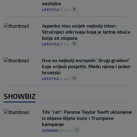
sastojka
0
LIFESTYLE
6. kol.
|
|
Japanke nisu uvijek najbolji izbor:
Stručnjaci otkrivaju koja je ljetna obuća
bolja za stopala
0
LIFESTYLE
6. kol.
|
|
Ovo su najbolji europski "drugi gradovi"
koje vrijedi posjetiti. Među njima i jedan
hrvatski
0
LIFESTYLE
6. kol.
|
|
SHOWBIZ
Tihi "rat": Pjesme Taylor Swift uklonjene
iz objava Bijele kuće i Trumpove
kampanje
1
SHOWBIZ
prije 3 h
|
|