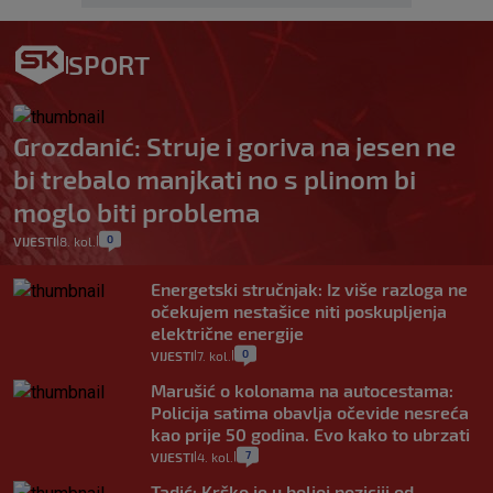
SPORT
Grozdanić: Struje i goriva na jesen ne
bi trebalo manjkati no s plinom bi
moglo biti problema
0
VIJESTI
8. kol.
|
|
Energetski stručnjak: Iz više razloga ne
očekujem nestašice niti poskupljenja
električne energije
0
VIJESTI
7. kol.
|
|
Marušić o kolonama na autocestama:
Policija satima obavlja očevide nesreća
kao prije 50 godina. Evo kako to ubrzati
7
VIJESTI
4. kol.
|
|
Tadić: Krško je u boljoj poziciji od