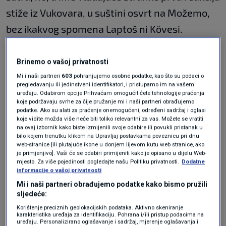
stiže iz Vukovara, u suštini osvrt na Možemo,
bez ikakvog spomena Laptoš ni Kövesi.
"To što tražimo da svaka institucija radi
Brinemo o vašoj privatnosti
sukladno svome djelokrugu, odnosno da
Mi i naši partneri
603
pohranjujemo osobne podatke, kao što su podaci o
pregledavanju ili jedinstveni identifikatori, i pristupamo im na vašem
državne institucije gledaju ukoliko je došlo do
uređaju. Odabirom opcije Prihvaćam omogućit ćete tehnologije praćenja
koje podržavaju svrhe za čije pružanje mi i naši partneri obrađujemo
štete za državni proračun, europske ukoliko je
podatke. Ako su alati za praćenje onemogućeni, određeni sadržaj i oglasi
koje vidite možda više neće biti toliko relevantni za vas. Možete se vratiti
došlo do štete za europski proračun, pokazuje
na ovaj izbornik kako biste izmijenili svoje odabire ili povukli pristanak u
bilo kojem trenutku klikom na Upravljaj postavkama poveznicu pri dnu
samo da želimo da se svaka eventualna
web-stranice [ili plutajuće ikone u donjem lijevom kutu web stranice, ako
je primjenjivo]. Vaši će se odabiri primijeniti kako je opisano u dijelu Web-
zloporaba istraži do kraja", poručuje HDZ-ovac
mjesto. Za više pojedinosti pogledajte našu Politiku privatnosti.
Dodatne
informacije o vašoj privatnosti
Nikola Mažar
.
Mi i naši partneri obrađujemo podatke kako bismo pružili
sljedeće:
Problem nadležnosti
Korištenje preciznih geolokacijskih podataka. Aktivno skeniranje
karakteristika uređaja za identifikaciju. Pohrana i/ili pristup podacima na
uređaju. Personalizirano oglašavanje i sadržaj, mjerenje oglašavanja i