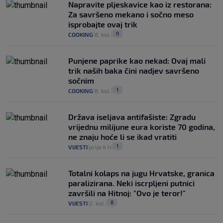
Napravite pljeskavice kao iz restorana:
Za savršeno mekano i sočno meso
isprobajte ovaj trik
0
COOKING
8. kol.
|
|
Punjene paprike kao nekad: Ovaj mali
trik naših baka čini nadjev savršeno
sočnim
1
COOKING
8. kol.
|
|
Država iseljava antifašiste: Zgradu
vrijednu milijune eura koriste 70 godina,
ne znaju hoće li se ikad vratiti
1
VIJESTI
prije 4 h
|
|
Totalni kolaps na jugu Hrvatske, granica
paralizirana. Neki iscrpljeni putnici
završili na Hitnoj: "Ovo je teror!"
8
VIJESTI
2. kol.
|
|