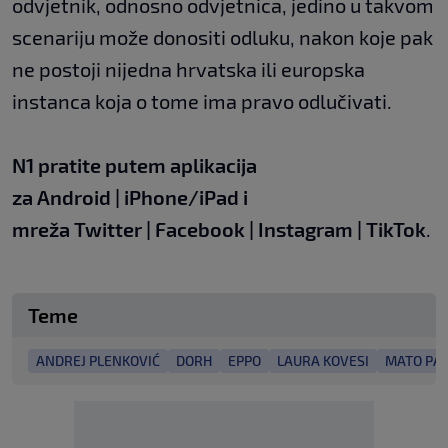
odvjetnik, odnosno odvjetnica, jedino u takvom
scenariju može donositi odluku, nakon koje pak
ne postoji nijedna hrvatska ili europska
instanca koja o tome ima pravo odlučivati.
N1 pratite putem aplikacija
za
Android
|
iPhone/iPad
i
mreža
Twitter
|
Facebook
|
Instagram
|
TikTok
.
Teme
ANDREJ PLENKOVIĆ
DORH
EPPO
LAURA KOVESI
MATO PAL