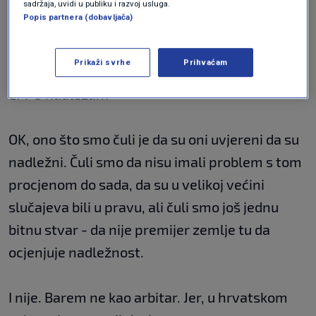
sadržaja, uvidi u publiku i razvoj usluga.
Popis partnera (dobavljača)
No, stanemo li na loptu, treba li poruke iz
Luksemburga uzeti zdravo za gotovo i što smo
Prikaži svrhe
Prihvaćam
zapravo saznali iz tvrdnji Kövesi i Laptoš da je
EPPO nadležan?
OK, ono što smo čuli je da su oni uvjereni da su
nadležni. Čuli smo da nisu imali problem s tom
procjenom do sada, da su u velikoj većini
slučajeva bili u pravu, ali čuli smo još jednu
bitnu stvar - da nije premijer zemlje tu da
ocjenjuje nadležnost.
I nije. Barem ne kao arbitar. Jer, u hrvatskom