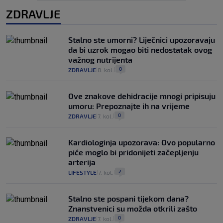
ZDRAVLJE
Stalno ste umorni? Liječnici upozoravaju
da bi uzrok mogao biti nedostatak ovog
važnog nutrijenta
0
ZDRAVLJE
8. kol.
|
|
Ove znakove dehidracije mnogi pripisuju
umoru: Prepoznajte ih na vrijeme
0
ZDRAVLJE
7. kol.
|
|
Kardiologinja upozorava: Ovo popularno
piće moglo bi pridonijeti začepljenju
arterija
2
LIFESTYLE
7. kol.
|
|
Stalno ste pospani tijekom dana?
Znanstvenici su možda otkrili zašto
0
ZDRAVLJE
7. kol.
|
|