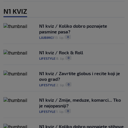
N1 KVIZ
N1 kviz / Koliko dobro poznajete
pasmine pasa?
0
LJUBIMCI
13. lip.
|
|
N1 kviz / Rock & Roll
0
LIFESTYLE
8. lip.
|
|
N1 kviz / Zavrtite globus i recite koji je
ovo grad?
0
LIFESTYLE
2. lip.
|
|
N1 kviz / Zmije, meduze, komarci... Tko
je najopasniji?
0
LIFESTYLE
1. lip.
|
|
N1 kviz / Koliko dobro poznajete stihove