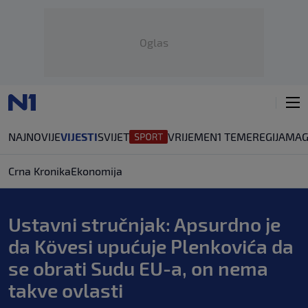
Oglas
NAJNOVIJE
VIJESTI
SVIJET
VRIJEME
N1 TEME
REGIJA
MAG
Crna Kronika
Ekonomija
Ustavni stručnjak: Apsurdno je
da Kövesi upućuje Plenkovića da
se obrati Sudu EU-a, on nema
takve ovlasti