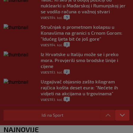
nuklearki u Mađarskoj i Rumunjskoj jer
se vodilo računa o važnoj stvari
5
VIJESTI
4. kol.
|
|
Stručnjak o prometnom kolapsu u
Konavlima na granici s Crnom Gorom:
"Idućeg ljeta bit će još gore"
3
VIJESTI
4. kol.
|
|
Iz Hrvatske u Italiju može se i preko
mora. Provjerili smo brodske linije i
cijene
2
VIJESTI
3. kol.
|
|
Uzgajivač objasnio zašto kilogram
rajčica košta deset eura: "Nećete ih
vidjeti na akcijama u trgovinama"
8
VIJESTI
3. kol.
|
|
Selidba je jedno od stresnijih iskustava.
Evo aktualnih cijena i nekoliko savjeta
Idi na Sport
da prođe što lakše i jeftinije
0
VIJESTI
2. kol.
NAJNOVIJE
|
|