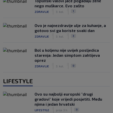
Toplinski valovi jače pogađaju žene
nego muškarce. Evo zašto
|
|
1
ZDRAVLJE
3. kol.
Ovo je najnezdravije ulje za kuhanje, a
gotovo svi ga koriste svaki dan
|
|
3
ZDRAVLJE
3. kol.
Bol u koljenu nije uvijek posljedica
starenja: Jedan simptom zahtijeva
oprez
|
|
0
ZDRAVLJE
3. kol.
LIFESTYLE
Ovo su najbolji europski "drugi
gradovi" koje vrijedi posjetiti. Među
njima i jedan hrvatski
|
|
0
LIFESTYLE
prije 3 h