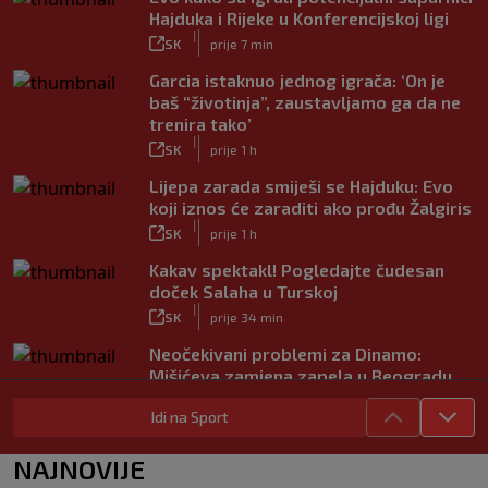
Hajduka i Rijeke u Konferencijskoj ligi
|
SK
prije 7 min
Garcia istaknuo jednog igrača: ‘On je
baš “životinja”, zaustavljamo ga da ne
trenira tako’
|
SK
prije 1 h
Lijepa zarada smiješi se Hajduku: Evo
koji iznos će zaraditi ako prođu Žalgiris
|
SK
prije 1 h
Kakav spektakl! Pogledajte čudesan
doček Salaha u Turskoj
|
SK
prije 34 min
Neočekivani problemi za Dinamo:
Mišićeva zamjena zapela u Beogradu
|
SK
prije 50 min
Idi na Sport
Rapsodija Hajduka u Litvi, playoff KL
praktički je osiguran! Majstorije Šege i
NAJNOVIJE
Pajazitija