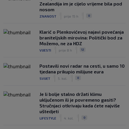
Zealandija im je cijelo vrijeme bila pod
nosom
|
|
0
ZNANOST
prije 15 h
Klarić o Plenkovićevoj najavi povećanja
braniteljskih mirovina: Politički bod za
Možemo, ne za HDZ
|
|
12
VIJESTI
prije 8 h
Postavili novi radar na cesti, u samo 10
tjedana prikupio milijune eura
|
|
0
SVIJET
5. kol.
Je li bolje stalno držati klimu
uključenom ili je povremeno gasiti?
Stručnjaci otkrivaju kada ćete najviše
uštedjeti
|
|
0
LIFESTYLE
4. kol.