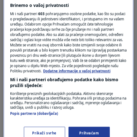
Brinemo o vašoj privatnosti
Mi i naši partneri
603
pohranjujemo osobne podatke, kao što su podaci
o pregledavanju ili jedinstveni identifikatori, i pristupamo im na vašem
uređaju. Odabirom opcije Prihvaćam omogućit ćete tehnologije
praćenja koje podržavaju svrhe za čije pružanje mi i naši partneri
obrađujemo podatke. Ako su alati za praćenje onemogućeni, određeni
sadržaj i oglasi koje vidite možda više neće biti toliko relevantni za vas.
Možete se vratiti na ovaj izbornik kako biste izmijenili svoje odabire ili
povukli pristanak u bilo kojem trenutku klikom na Upravljaj postavkama
poveznicu pri dnu web-stranice [ili plutajuće ikone u donjem lijevom
Oglas
kutu web stranice, ako je primjenjivo]. Vaši će se odabiri primijeniti kako
je opisano u dijelu Web-mjesto. Za više pojedinosti pogledajte našu
Politiku privatnosti.
Dodatne informacije o vašoj privatnosti
Mi i naši partneri obrađujemo podatke kako bismo
pružili sljedeće:
Korištenje preciznih geolokacijskih podataka. Aktivno skeniranje
karakteristika uređaja za identifikaciju. Pohrana i/ili pristup podacima na
uređaju. Personalizirano oglašavanje i sadržaj, mjerenje oglašavanja i
sadržaja, uvidi u publiku i razvoj usluga.
Popis partnera (dobavljača)
Prikaži svrhe
Prihvaćam
Oglas