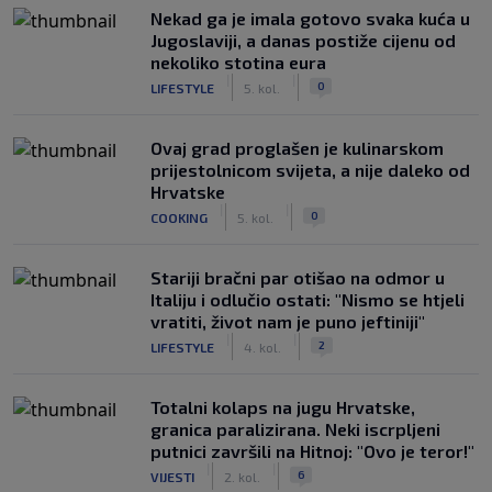
Nekad ga je imala gotovo svaka kuća u
Jugoslaviji, a danas postiže cijenu od
nekoliko stotina eura
|
|
0
LIFESTYLE
5. kol.
Ovaj grad proglašen je kulinarskom
prijestolnicom svijeta, a nije daleko od
Hrvatske
|
|
0
COOKING
5. kol.
Stariji bračni par otišao na odmor u
Italiju i odlučio ostati: "Nismo se htjeli
vratiti, život nam je puno jeftiniji"
|
|
2
LIFESTYLE
4. kol.
Totalni kolaps na jugu Hrvatske,
granica paralizirana. Neki iscrpljeni
putnici završili na Hitnoj: "Ovo je teror!"
|
|
6
VIJESTI
2. kol.