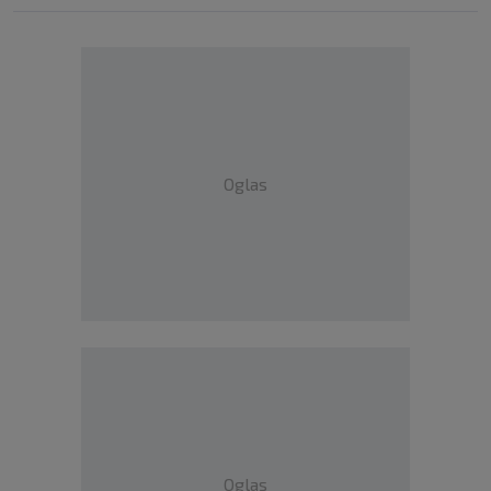
Oglas
Oglas