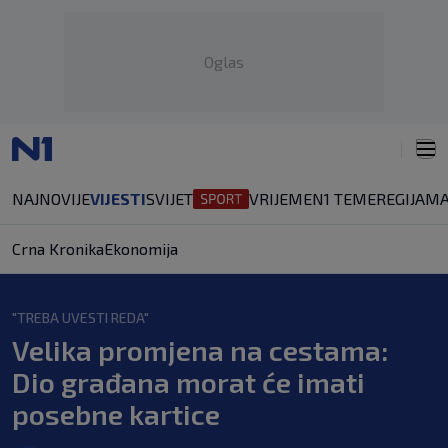
Oglas
NAJNOVIJE
VIJESTI
SVIJET
VRIJEME
N1 TEME
REGIJA
MA
Crna Kronika
Ekonomija
"TREBA UVESTI REDA"
Velika promjena na cestama:
Dio građana morat će imati
posebne kartice