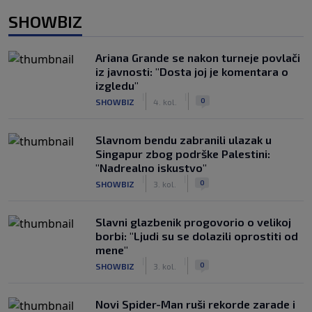
SHOWBIZ
Ariana Grande se nakon turneje povlači
iz javnosti: "Dosta joj je komentara o
izgledu"
|
|
0
SHOWBIZ
4. kol.
Slavnom bendu zabranili ulazak u
Singapur zbog podrške Palestini:
"Nadrealno iskustvo"
|
|
0
SHOWBIZ
3. kol.
Slavni glazbenik progovorio o velikoj
borbi: "Ljudi su se dolazili oprostiti od
mene"
|
|
0
SHOWBIZ
3. kol.
Novi Spider-Man ruši rekorde zarade i