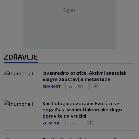
Oglas
ZDRAVLJE
Izvanredno otkriće: Aktivni sastojak
Viagre zaustavlja metastaze
|
|
2
ZNANOST
prije 15 h
Kardiolog upozorava: Evo što se
događa s krvnim tlakom ako dugo
boravite na vrućini
|
|
0
ZDRAVLJE
5. kol.