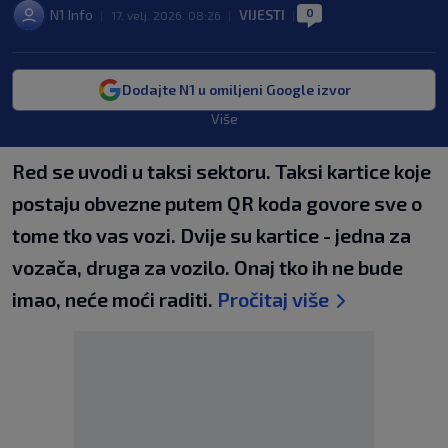
0
N1 Info
VIJESTI
|
17. velj. 2026. 08:26
|
|
Dodajte N1 u omiljeni Google izvor
Više
Red se uvodi u taksi sektoru. Taksi kartice koje
postaju obvezne putem QR koda govore sve o
tome tko vas vozi. Dvije su kartice - jedna za
vozača, druga za vozilo. Onaj tko ih ne bude
imao, neće moći raditi.
Pročitaj više