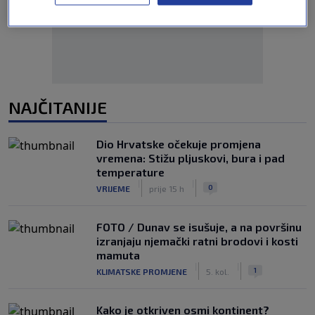
NAJČITANIJE
Dio Hrvatske očekuje promjena
vremena: Stižu pljuskovi, bura i pad
temperature
|
|
0
VRIJEME
prije 15 h
FOTO / Dunav se isušuje, a na površinu
izranjaju njemački ratni brodovi i kosti
mamuta
|
|
1
KLIMATSKE PROMJENE
5. kol.
Kako je otkriven osmi kontinent?