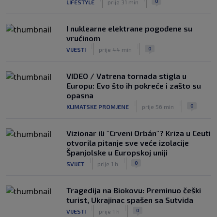
0
LIFESTYLE
prije 31 min
I nuklearne elektrane pogođene su
vrućinom
|
|
0
VIJESTI
prije 44 min
VIDEO / Vatrena tornada stigla u
Europu: Evo što ih pokreće i zašto su
opasna
|
|
0
KLIMATSKE PROMJENE
prije 56 min
Vizionar ili "Crveni Orbán"? Kriza u Ceuti
otvorila pitanje sve veće izolacije
Španjolske u Europskoj uniji
|
|
0
SVIJET
prije 1 h
Tragedija na Biokovu: Preminuo češki
turist, Ukrajinac spašen sa Sutvida
|
|
0
VIJESTI
prije 1 h