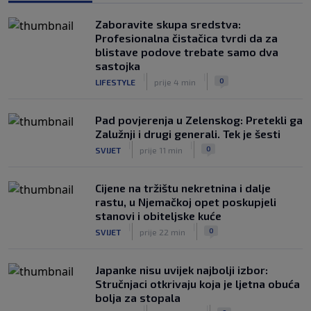
|
SK
prije 5 h
Zaboravite skupa sredstva:
Bosančić: Nadam se da su se pravila
Profesionalna čistačica tvrdi da za
promijenila i da ću igrati na Poljudu
blistave podove trebate samo dva
|
sastojka
SK
prije 42 min
|
|
0
LIFESTYLE
prije 4 min
Pad povjerenja u Zelenskog: Pretekli ga
Zalužnji i drugi generali. Tek je šesti
|
|
0
SVIJET
prije 11 min
Cijene na tržištu nekretnina i dalje
rastu, u Njemačkoj opet poskupjeli
stanovi i obiteljske kuće
|
|
0
SVIJET
prije 22 min
Japanke nisu uvijek najbolji izbor:
Stručnjaci otkrivaju koja je ljetna obuća
bolja za stopala
|
|