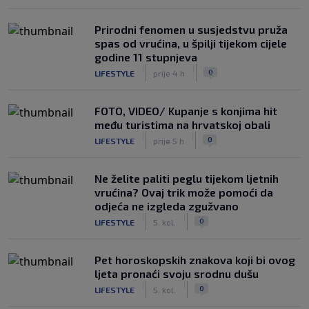
Prirodni fenomen u susjedstvu pruža
spas od vrućina, u špilji tijekom cijele
godine 11 stupnjeva
|
|
0
LIFESTYLE
prije 4 h
FOTO, VIDEO/ Kupanje s konjima hit
među turistima na hrvatskoj obali
|
|
0
LIFESTYLE
prije 5 h
Ne želite paliti peglu tijekom ljetnih
vrućina? Ovaj trik može pomoći da
odjeća ne izgleda zgužvano
|
|
0
LIFESTYLE
5. kol.
Pet horoskopskih znakova koji bi ovog
ljeta pronaći svoju srodnu dušu
|
|
0
LIFESTYLE
5. kol.