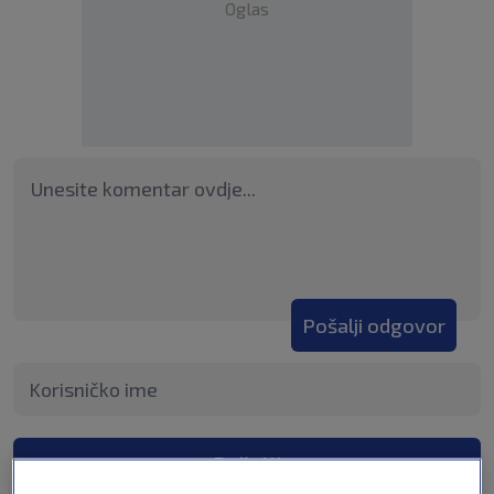
Oglas
Pošalji odgovor
Pošalji