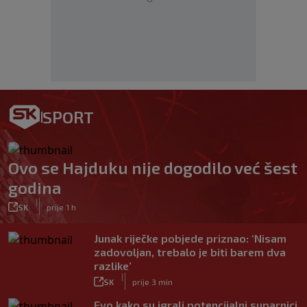
SPORT
Ovo se Hajduku nije dogodilo već šest
godina
|
SK
prije 1 h
Junak riječke pobjede priznao: ‘Nisam
zadovoljan, trebalo je biti barem dva
razlike’
|
SK
prije 3 min
Evo kako su igrali potencijalni suparnici