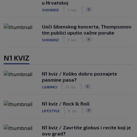
u Hrvatskoj
|
|
0
SHOWBIZ
3. kol.
Uoči šibenskog koncerta, Thompsonov
tim publici uputio važne poruke
|
|
4
SHOWBIZ
3. kol.
N1 KVIZ
N1 kviz / Koliko dobro poznajete
pasmine pasa?
|
|
0
LJUBIMCI
13. lip.
N1 kviz / Rock & Roll
|
|
0
LIFESTYLE
8. lip.
N1 kviz / Zavrtite globus i recite koji je
ovo grad?