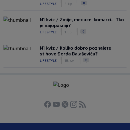
|
|
0
LIFESTYLE
2. lip.
N1 kviz / Zmije, meduze, komarci... Tko
je najopasniji?
|
|
0
LIFESTYLE
1. lip.
N1 kviz / Koliko dobro poznajete
stihove Đorđa Balaševića?
|
|
11
LIFESTYLE
18. svi.