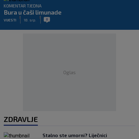
KOMENTAR TJEDNA
Bura u čaši limunade
|
|
0
VIJESTI
18. srp.
Oglas
ZDRAVLJE
Stalno ste umorni? Liječnici