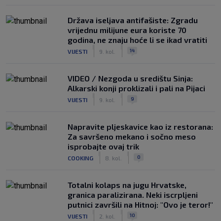
Država iseljava antifašiste: Zgradu
vrijednu milijune eura koriste 70
godina, ne znaju hoće li se ikad vratiti
|
|
14
VIJESTI
9. kol.
VIDEO / Nezgoda u središtu Sinja:
Alkarski konji proklizali i pali na Pijaci
|
|
9
VIJESTI
9. kol.
Napravite pljeskavice kao iz restorana:
Za savršeno mekano i sočno meso
isprobajte ovaj trik
|
|
0
COOKING
8. kol.
Totalni kolaps na jugu Hrvatske,
granica paralizirana. Neki iscrpljeni
putnici završili na Hitnoj: "Ovo je teror!"
|
|
10
VIJESTI
2. kol.