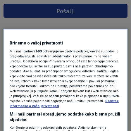
Pošalji
Brinemo o vašoj privatnosti
Mi i naši partneri
603
pohranjujemo osobne podatke, kao što su podaci o
pregledavanju ili jedinstveni identifikatori, i pristupamo im na vašem
uređaju. Odabirom opcije Prihvaćam omogućit ćete tehnologije praćenja
koje podržavaju svrhe za čije pružanje mi i naši partneri obrađujemo
podatke. Ako su alati za praćenje onemogućeni, određeni sadržaj i oglasi
Oglas
koje vidite možda više neće biti toliko relevantni za vas. Možete se vratiti
na ovaj izbornik kako biste izmijenili svoje odabire ili povukli pristanak u
bilo kojem trenutku klikom na Upravljaj postavkama poveznicu pri dnu
web-stranice [ili plutajuće ikone u donjem lijevom kutu web stranice, ako
je primjenjivo]. Vaši će se odabiri primijeniti kako je opisano u dijelu Web-
mjesto. Za više pojedinosti pogledajte našu Politiku privatnosti.
Dodatne
informacije o vašoj privatnosti
Mi i naši partneri obrađujemo podatke kako bismo pružili
sljedeće:
Korištenje preciznih geolokacijskih podataka. Aktivno skeniranje