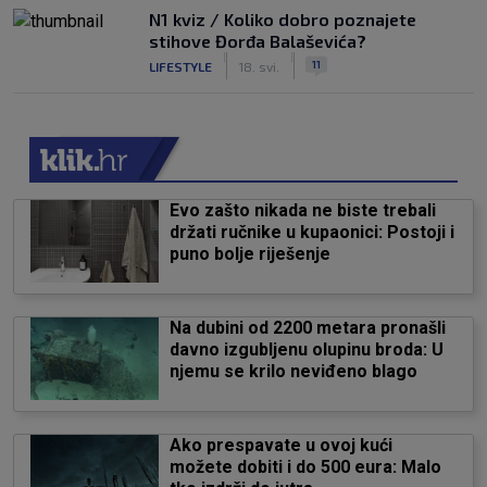
N1 kviz / Koliko dobro poznajete
stihove Đorđa Balaševića?
|
|
11
LIFESTYLE
18. svi.
Evo zašto nikada ne biste trebali
držati ručnike u kupaonici: Postoji i
puno bolje riješenje
Na dubini od 2200 metara pronašli
davno izgubljenu olupinu broda: U
njemu se krilo neviđeno blago
Ako prespavate u ovoj kući
možete dobiti i do 500 eura: Malo