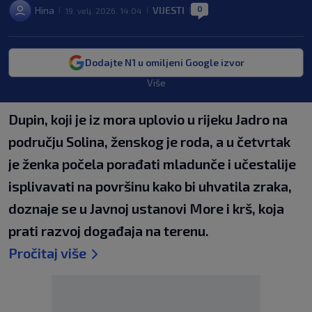
0
Hina
VIJESTI
19. velj. 2026. 14:04
|
|
|
Dodajte N1 u omiljeni Google izvor
Više
Dupin, koji je iz mora uplovio u rijeku Jadro na
području Solina, ženskog je roda, a u četvrtak
je ženka počela porađati mladunče i učestalije
isplivavati na površinu kako bi uhvatila zraka,
doznaje se u Javnoj ustanovi More i krš, koja
prati razvoj događaja na terenu.
Pročitaj više