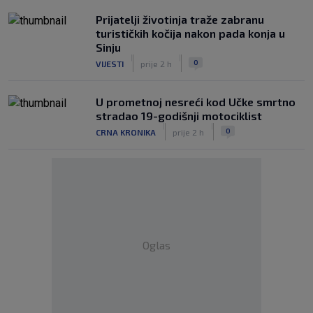
Prijatelji životinja traže zabranu
turističkih kočija nakon pada konja u
Sinju
|
|
0
VIJESTI
prije 2 h
U prometnoj nesreći kod Učke smrtno
stradao 19-godišnji motociklist
|
|
0
CRNA KRONIKA
prije 2 h
Oglas