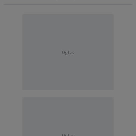
Oglas
Oglas