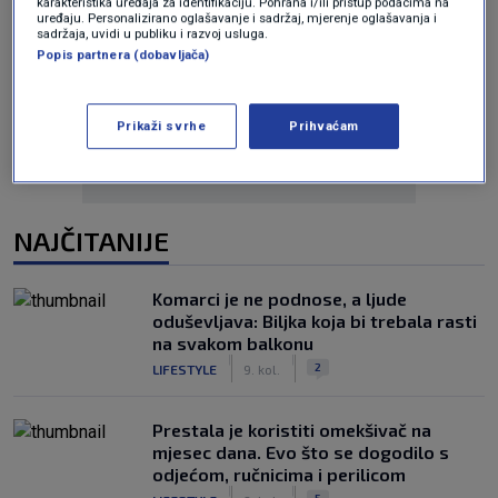
karakteristika uređaja za identifikaciju. Pohrana i/ili pristup podacima na
uređaju. Personalizirano oglašavanje i sadržaj, mjerenje oglašavanja i
sadržaja, uvidi u publiku i razvoj usluga.
Popis partnera (dobavljača)
Oglas
Prikaži svrhe
Prihvaćam
NAJČITANIJE
Komarci je ne podnose, a ljude
oduševljava: Biljka koja bi trebala rasti
na svakom balkonu
|
|
2
LIFESTYLE
9. kol.
Prestala je koristiti omekšivač na
mjesec dana. Evo što se dogodilo s
odjećom, ručnicima i perilicom
|
|
5