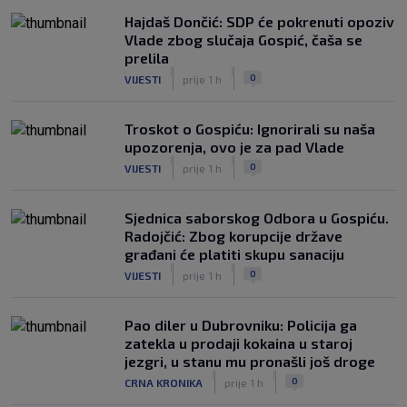
Hajdaš Dončić: SDP će pokrenuti opoziv
Vlade zbog slučaja Gospić, čaša se
prelila
|
|
0
VIJESTI
prije 1 h
Troskot o Gospiću: Ignorirali su naša
upozorenja, ovo je za pad Vlade
|
|
0
VIJESTI
prije 1 h
Sjednica saborskog Odbora u Gospiću.
Radojčić: Zbog korupcije države
građani će platiti skupu sanaciju
|
|
0
VIJESTI
prije 1 h
Pao diler u Dubrovniku: Policija ga
zatekla u prodaji kokaina u staroj
jezgri, u stanu mu pronašli još droge
|
|
0
CRNA KRONIKA
prije 1 h