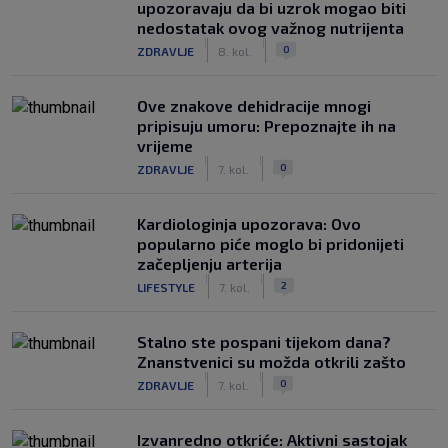
upozoravaju da bi uzrok mogao biti
nedostatak ovog važnog nutrijenta
|
|
0
ZDRAVLJE
8. kol.
Ove znakove dehidracije mnogi
pripisuju umoru: Prepoznajte ih na
vrijeme
|
|
0
ZDRAVLJE
7. kol.
Kardiologinja upozorava: Ovo
popularno piće moglo bi pridonijeti
začepljenju arterija
|
|
2
LIFESTYLE
7. kol.
Stalno ste pospani tijekom dana?
Znanstvenici su možda otkrili zašto
|
|
0
ZDRAVLJE
7. kol.
Izvanredno otkriće: Aktivni sastojak