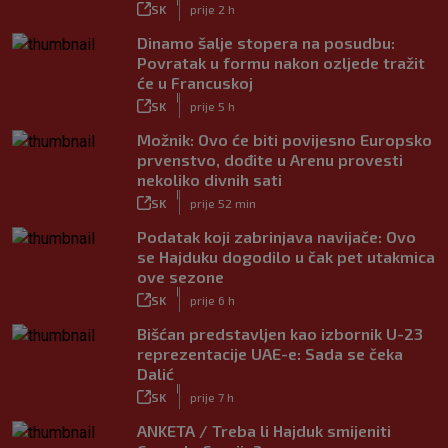
|
SK
prije 2 h
Dinamo šalje stopera na posudbu:
Povratak u formu nakon ozljede tražit
će u Francuskoj
|
SK
prije 5 h
Možnik: Ovo će biti povijesno Europsko
prvenstvo, dođite u Arenu provesti
nekoliko divnih sati
|
SK
prije 52 min
Podatak koji zabrinjava navijače: Ovo
se Hajduku dogodilo u čak pet utakmica
ove sezone
|
SK
prije 6 h
Bišćan predstavljen kao izbornik U-23
reprezentacije UAE-e: Sada se čeka
Dalić
|
SK
prije 7 h
ANKETA / Treba li Hajduk smijeniti