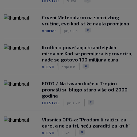
LIFESTYLE
9. kol.
Crveni Meteoalarm na snazi zbog
vrućine, evo kad stiže nagla promjena
|
|
0
VRIJEME
prije 9 h
Kroflin o povećanju braniteljskih
mirovina: Kad se premijera isprovocira,
nađe se gotovo 100 milijuna eura
|
|
9
VIJESTI
prije 6 h
FOTO / Na tavanu kuće u Trogiru
pronašli su blago staro više od 2000
godina
|
|
2
LIFESTYLE
prije 7 h
Vlasnica OPG-a: "Prodam li rajčicu za
euro, a ne za tri, neću zaraditi za kruh"
|
|
9
VIJESTI
9. kol.