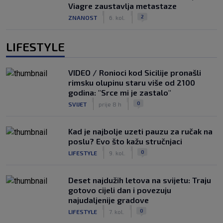
Viagre zaustavlja metastaze
|
|
2
ZNANOST
6. kol.
LIFESTYLE
VIDEO / Ronioci kod Sicilije pronašli
rimsku olupinu staru više od 2100
godina: "Srce mi je zastalo"
|
|
0
SVIJET
prije 8 h
Kad je najbolje uzeti pauzu za ručak na
poslu? Evo što kažu stručnjaci
|
|
0
LIFESTYLE
9. kol.
Deset najdužih letova na svijetu: Traju
gotovo cijeli dan i povezuju
najudaljenije gradove
|
|
0
LIFESTYLE
7. kol.