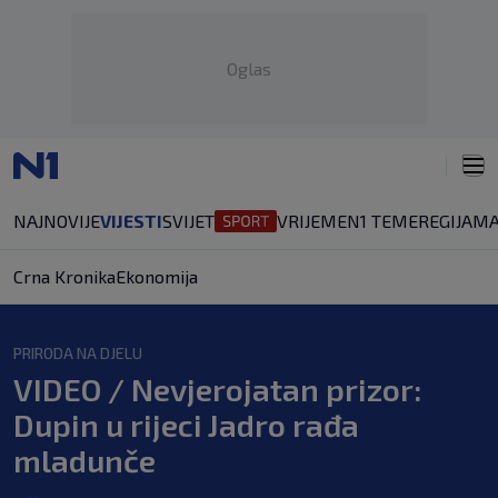
Oglas
NAJNOVIJE
VIJESTI
SVIJET
VRIJEME
N1 TEME
REGIJA
MA
Crna Kronika
Ekonomija
PRIRODA NA DJELU
VIDEO / Nevjerojatan prizor:
Dupin u rijeci Jadro rađa
mladunče