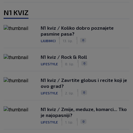
N1 KVIZ
N1 kviz / Koliko dobro poznajete
pasmine pasa?
|
|
0
LJUBIMCI
13. lip.
N1 kviz / Rock & Roll
|
|
0
LIFESTYLE
8. lip.
N1 kviz / Zavrtite globus i recite koji je
ovo grad?
|
|
0
LIFESTYLE
2. lip.
N1 kviz / Zmije, meduze, komarci... Tko
je najopasniji?
|
|
0
LIFESTYLE
1. lip.