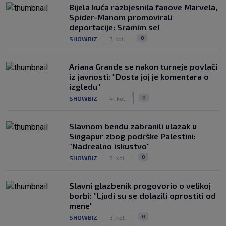
Bijela kuća razbjesnila fanove Marvela,
Spider-Manom promovirali
deportacije: Sramim se!
|
|
0
SHOWBIZ
7. kol.
Ariana Grande se nakon turneje povlači
iz javnosti: "Dosta joj je komentara o
izgledu"
|
|
0
SHOWBIZ
4. kol.
Slavnom bendu zabranili ulazak u
Singapur zbog podrške Palestini:
"Nadrealno iskustvo"
|
|
0
SHOWBIZ
3. kol.
Slavni glazbenik progovorio o velikoj
borbi: "Ljudi su se dolazili oprostiti od
mene"
|
|
0
SHOWBIZ
3. kol.