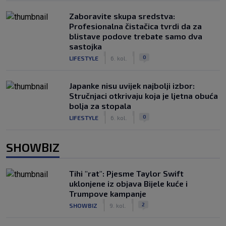
Zaboravite skupa sredstva:
Profesionalna čistačica tvrdi da za
blistave podove trebate samo dva
sastojka
|
|
0
LIFESTYLE
6. kol.
Japanke nisu uvijek najbolji izbor:
Stručnjaci otkrivaju koja je ljetna obuća
bolja za stopala
|
|
0
LIFESTYLE
6. kol.
SHOWBIZ
Tihi "rat": Pjesme Taylor Swift
uklonjene iz objava Bijele kuće i
Trumpove kampanje
|
|
2
SHOWBIZ
9. kol.