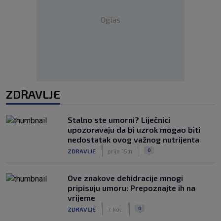
Oglas
ZDRAVLJE
Stalno ste umorni? Liječnici
upozoravaju da bi uzrok mogao biti
nedostatak ovog važnog nutrijenta
|
|
0
ZDRAVLJE
prije 15 h
Ove znakove dehidracije mnogi
pripisuju umoru: Prepoznajte ih na
vrijeme
|
|
0
ZDRAVLJE
7. kol.