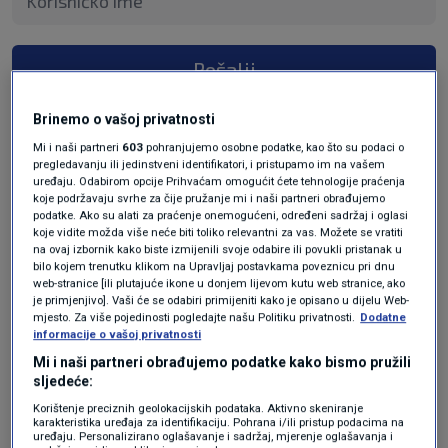
Pošalji
Brinemo o vašoj privatnosti
Mi i naši partneri
603
pohranjujemo osobne podatke, kao što su podaci o
pregledavanju ili jedinstveni identifikatori, i pristupamo im na vašem
uređaju. Odabirom opcije Prihvaćam omogućit ćete tehnologije praćenja
koje podržavaju svrhe za čije pružanje mi i naši partneri obrađujemo
podatke. Ako su alati za praćenje onemogućeni, određeni sadržaj i oglasi
koje vidite možda više neće biti toliko relevantni za vas. Možete se vratiti
na ovaj izbornik kako biste izmijenili svoje odabire ili povukli pristanak u
bilo kojem trenutku klikom na Upravljaj postavkama poveznicu pri dnu
web-stranice [ili plutajuće ikone u donjem lijevom kutu web stranice, ako
Oglas
je primjenjivo]. Vaši će se odabiri primijeniti kako je opisano u dijelu Web-
mjesto. Za više pojedinosti pogledajte našu Politiku privatnosti.
Dodatne
informacije o vašoj privatnosti
Mi i naši partneri obrađujemo podatke kako bismo pružili
sljedeće:
Korištenje preciznih geolokacijskih podataka. Aktivno skeniranje
karakteristika uređaja za identifikaciju. Pohrana i/ili pristup podacima na
uređaju. Personalizirano oglašavanje i sadržaj, mjerenje oglašavanja i