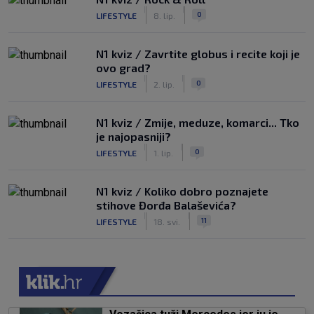
|
|
0
LIFESTYLE
8. lip.
N1 kviz / Zavrtite globus i recite koji je
ovo grad?
|
|
0
LIFESTYLE
2. lip.
N1 kviz / Zmije, meduze, komarci... Tko
je najopasniji?
|
|
0
LIFESTYLE
1. lip.
N1 kviz / Koliko dobro poznajete
stihove Đorđa Balaševića?
|
|
11
LIFESTYLE
18. svi.