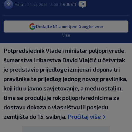
0
Hina
VIJESTI
29. sij. 2026. 15:08
|
|
|
Dodajte N1 u omiljeni Google izvor
Više
Potpredsjednik Vlade i ministar poljoprivrede,
šumarstva i ribarstva David Vlajčić u četvrtak
je predstavio prijedloge izmjena i dopuna tri
pravilnika te prijedlog jednog novog pravilnika,
koji idu u javno savjetovanje, a među ostalim,
time se produljuje rok poljoprivrednicima za
dostavu dokaza o vlasništvu ili posjedu
zemljišta do 15. svibnja.
Pročitaj više