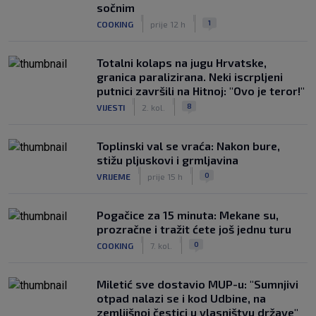
sočnim
|
|
1
COOKING
prije 12 h
Totalni kolaps na jugu Hrvatske,
granica paralizirana. Neki iscrpljeni
putnici završili na Hitnoj: "Ovo je teror!"
|
|
8
VIJESTI
2. kol.
Toplinski val se vraća: Nakon bure,
stižu pljuskovi i grmljavina
|
|
0
VRIJEME
prije 15 h
Pogačice za 15 minuta: Mekane su,
prozračne i tražit ćete još jednu turu
|
|
0
COOKING
7. kol.
Miletić sve dostavio MUP-u: "Sumnjivi
otpad nalazi se i kod Udbine, na
zemljišnoj čestici u vlasništvu države"