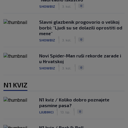
|
|
0
SHOWBIZ
3. kol.
Slavni glazbenik progovorio o velikoj
borbi: "Ljudi su se dolazili oprostiti od
mene"
|
|
0
SHOWBIZ
3. kol.
Novi Spider-Man ruši rekorde zarade i
u Hrvatskoj
|
|
0
SHOWBIZ
3. kol.
N1 KVIZ
N1 kviz / Koliko dobro poznajete
pasmine pasa?
|
|
0
LJUBIMCI
13. lip.
N1 kviz / Rock & Roll