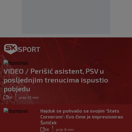
SPORT
VIDEO / Perišić asistent, PSV u
posljednjim trenucima ispustio
pobjedu
|
SK
prije 32 min
Hajduk se pohvalio sa svojim ‘Stats
Cornerom’: Evo čime je impresionirao
Šotiček
|
SK
prije 8 min