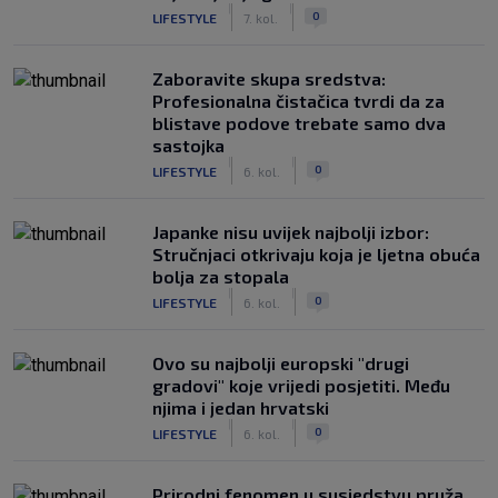
|
|
0
LIFESTYLE
7. kol.
Zaboravite skupa sredstva:
Profesionalna čistačica tvrdi da za
blistave podove trebate samo dva
sastojka
|
|
0
LIFESTYLE
6. kol.
Japanke nisu uvijek najbolji izbor:
Stručnjaci otkrivaju koja je ljetna obuća
bolja za stopala
|
|
0
LIFESTYLE
6. kol.
Ovo su najbolji europski "drugi
gradovi" koje vrijedi posjetiti. Među
njima i jedan hrvatski
|
|
0
LIFESTYLE
6. kol.
Prirodni fenomen u susjedstvu pruža