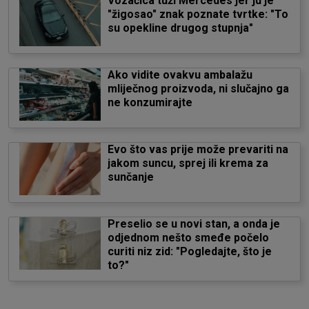
Vozačica tuži Mercedes jer ju je
"žigosao" znak poznate tvrtke: "To
su opekline drugog stupnja"
Ako vidite ovakvu ambalažu
mliječnog proizvoda, ni slučajno ga
ne konzumirajte
Evo što vas prije može prevariti na
jakom suncu, sprej ili krema za
sunčanje
Preselio se u novi stan, a onda je
odjednom nešto smeđe počelo
curiti niz zid: "Pogledajte, što je
to?"