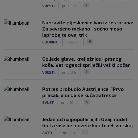
|
|
7
VIJESTI
prije 9 h
Napravite pljeskavice kao iz restorana:
Za savršeno mekano i sočno meso
isprobajte ovaj trik
|
|
0
COOKING
prije 5 h
Ozljede glave, kralježnice i prsnog
koša: Vatrogasci spriječili veliki požar
|
|
1
VIJESTI
prije 8 h
Potres probudio Austrijance: "Prvo
prasak, a onda se kuća zatresla"
|
|
0
SVIJET
prije 10 h
Jedan od najpopularnijih: Ovaj model
Golfa više ne možete kupiti u Hrvatskoj
|
|
0
AUTO
prije 12 h