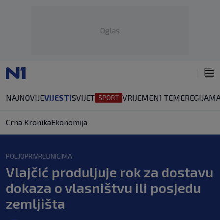
Oglas
NAJNOVIJE
VIJESTI
SVIJET
VRIJEME
N1 TEME
REGIJA
MA
Crna Kronika
Ekonomija
POLJOPRIVREDNICIMA
Vlajčić produljuje rok za dostavu
dokaza o vlasništvu ili posjedu
zemljišta