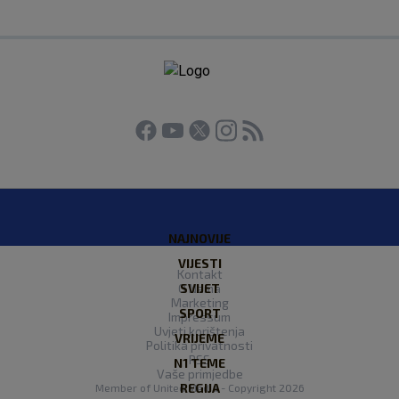
NAJNOVIJE
VIJESTI
Kontakt
O Nama
SVIJET
Marketing
SPORT
Impressum
Uvjeti korištenja
VRIJEME
Politika privatnosti
RSS
N1 TEME
Vaše primjedbe
REGIJA
Member of
United Media
- Copyright 2026