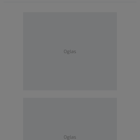
Oglas
Oglas