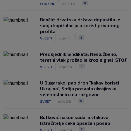
|
|
0
COOKING
prije 1 h
Benčić: Hrvatska država dopustila je
svoju kapitulaciju u korist privatnog
profita
|
|
2
VIJESTI
prije 1 h
Predsjednik Sindikata: Neslužbeno,
teretni vlak prošao je kroz signal 'STOJ'
|
|
1
VIJESTI
prije 2 h
U Bugarskoj pao dron "kakav koristi
Ukrajina", Sofija pozvala ukrajinsku
veleposlanicu na razgovor
|
|
0
SVIJET
prije 2 h
Butković nakon sudara vlakova:
Istražitelje čeka opsežan posao
|
|
2
VIJESTI
prije 2 h