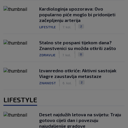
Kardiologinja upozorava: Ovo
popularno piće moglo bi pridonijeti
začepljenju arterija
|
|
2
LIFESTYLE
7. kol.
Stalno ste pospani tijekom dana?
Znanstvenici su možda otkrili zašto
|
|
0
ZDRAVLJE
7. kol.
Izvanredno otkriće: Aktivni sastojak
Viagre zaustavlja metastaze
|
|
2
ZNANOST
6. kol.
LIFESTYLE
Deset najdužih letova na svijetu: Traju
gotovo cijeli dan i povezuju
najudaljenije gradove