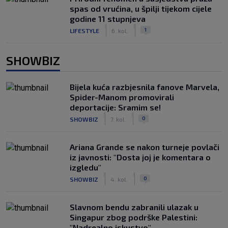
spas od vrućina, u špilji tijekom cijele
godine 11 stupnjeva
|
|
1
LIFESTYLE
6. kol.
SHOWBIZ
Bijela kuća razbjesnila fanove Marvela,
Spider-Manom promovirali
deportacije: Sramim se!
|
|
0
SHOWBIZ
7. kol.
Ariana Grande se nakon turneje povlači
iz javnosti: "Dosta joj je komentara o
izgledu"
|
|
0
SHOWBIZ
4. kol.
Slavnom bendu zabranili ulazak u
Singapur zbog podrške Palestini:
"Nadrealno iskustvo"