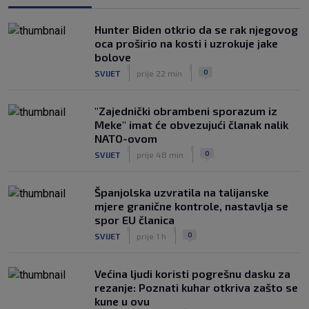
Pogledajte brojke iz prvog nastupa
|
SK
prije 3 h
Hunter Biden otkrio da se rak njegovog
Dinamo u finalu Ramljaka! Sutra protiv
oca proširio na kosti i uzrokuje jake
Ajaxa na glavnom terenu Maksimira
bolove
|
|
|
SK
prije 2 h
0
SVIJET
prije 22 min
"Zajednički obrambeni sporazum iz
Meke" imat će obvezujući članak nalik
NATO-ovom
|
|
0
SVIJET
prije 48 min
Španjolska uzvratila na talijanske
mjere granične kontrole, nastavlja se
spor EU članica
|
|
0
SVIJET
prije 1 h
Većina ljudi koristi pogrešnu dasku za
rezanje: Poznati kuhar otkriva zašto se
kune u ovu