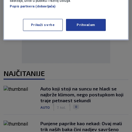
sadržaja, uvidi u publiku i razvoj usluga.
Popis partnera (dobavljača)
Prikaži svrhe
Prihvaćam
Oglas
NAJČITANIJE
Auto koji stoji na suncu ne hladi se
najbrže klimom, nego postupkom koji
traje petnaest sekundi
|
|
0
AUTO
7. kol.
Punjene paprike kao nekad: Ovaj mali
trik naših baka čini nadjev savršeno