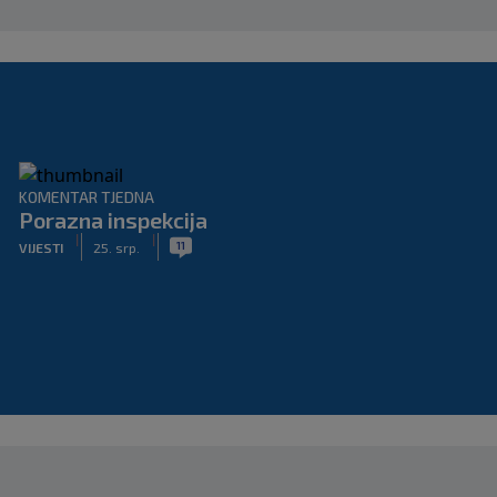
KOMENTAR TJEDNA
Porazna inspekcija
|
|
11
VIJESTI
25. srp.