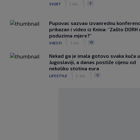
|
|
3
SVIJET
7. kol.
Pupovac sazvao izvanrednu konferenci
prikazan i video iz Knina: "Zašto DORH
poduzima mjere?"
|
|
19
VIJESTI
7. kol.
Nekad ga je imala gotovo svaka kuća u
Jugoslaviji, a danas postiže cijenu od
nekoliko stotina eura
|
|
0
LIFESTYLE
5. kol.