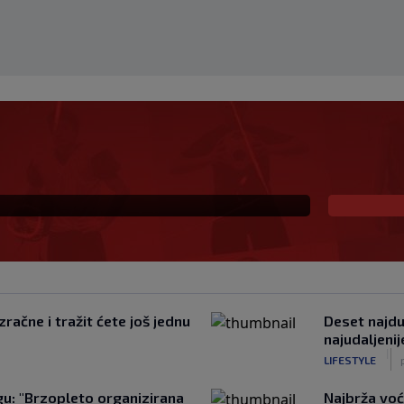
 i sada je slobodan
io, ali…
račne i tražit ćete još jednu
Deset najduž
najudaljeni
|
LIFESTYLE
u: "Brzopleto organizirana
Najbrža voć