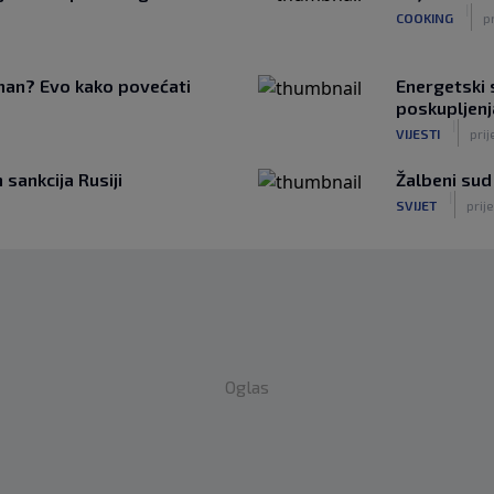
|
COOKING
p
tman? Evo kako povećati
Energetski s
poskupljenj
|
VIJESTI
prij
sankcija Rusiji
Žalbeni sud
|
SVIJET
prije
Oglas