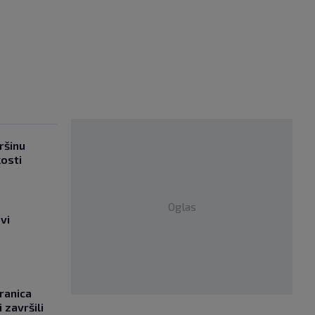
ršinu
kosti
Oglas
vi
ranica
 završili