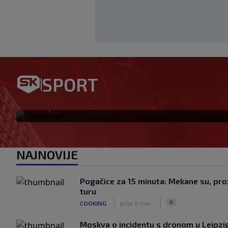
Bennacer raskinuo s Milanom
SPORT
igrač: Boban je upravo to i ht
|
SK
prije 24 min.
NAJNOVIJE
Pogačice za 15 minuta: Mekane su, proz
turu
|
|
0
COOKING
prije 0 min.
Moskva o incidentu s dronom u Leipzig