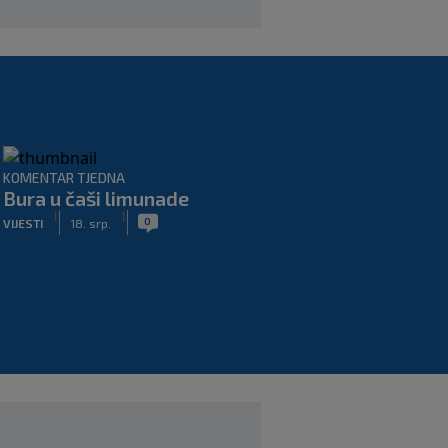
KOMENTAR TJEDNA
Bura u čaši limunade
|
|
0
VIJESTI
18. srp.