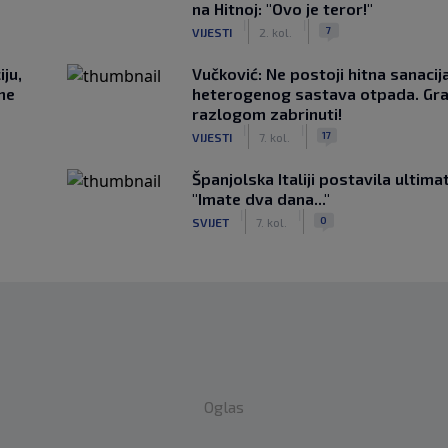
na Hitnoj: "Ovo je teror!"
|
|
7
VIJESTI
2. kol.
ju,
Vučković: Ne postoji hitna sanaci
 ne
heterogenog sastava otpada. Gra
razlogom zabrinuti!
|
|
17
VIJESTI
7. kol.
Španjolska Italiji postavila ultima
"Imate dva dana..."
|
|
0
SVIJET
7. kol.
Oglas