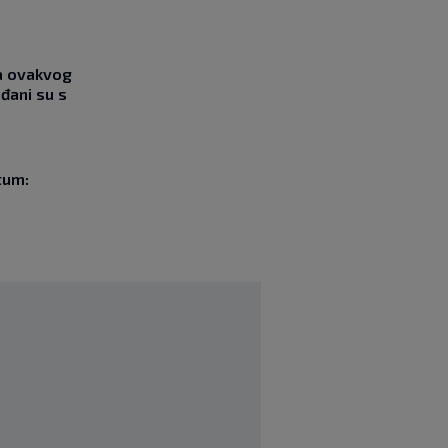
ja ovakvog
đani su s
tum: