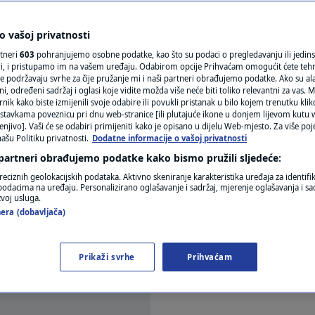
ez vode ostali dijelovi
N1(DIS)INFO
KLIMATSKE PROMJENE
 vašoj privatnosti
Solina i Podstrane
rtneri
603
pohranjujemo osobne podatke, kao što su podaci o pregledavanju ili jedins
FOTO
ori, i pristupamo im na vašem uređaju. Odabirom opcije Prihvaćam omogućit ćete teh
e podržavaju svrhe za čije pružanje mi i naši partneri obrađujemo podatke. Ako su ala
a
 određeni sadržaj i oglasi koje vidite možda više neće biti toliko relevantni za vas. Mo
VIDEO
rnik kako biste izmijenili svoje odabire ili povukli pristanak u bilo kojem trenutku kl
stavkama poveznicu pri dnu web-stranice [ili plutajuće ikone u donjem lijevom kutu w
enjivo]. Vaši će se odabiri primijeniti kako je opisano u dijelu Web-mjesto. Za više poj
ašu Politiku privatnosti.
Dodatne informacije o vašoj privatnosti
 partneri obrađujemo podatke kako bismo pružili sljedeće:
reciznih geolokacijskih podataka. Aktivno skeniranje karakteristika uređaja za identifi
p podacima na uređaju. Personalizirano oglašavanje i sadržaj, mjerenje oglašavanja i sad
zvoj usluga.
da u ponedjeljak je prekinuta vodoopskrba u dij
era (dobavljača)
stili su iz Vodovoda i kanalizacije (VIK) u Splitu.
Prikaži svrhe
Prihvaćam