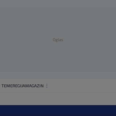
Oglas
1 TEME
REGIJA
MAGAZIN
N1 KOMENTAR
KOLUMNE