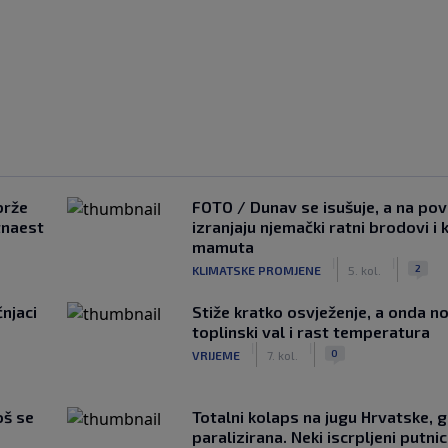
brže
FOTO / Dunav se isušuje, a na pov
tnaest
izranjaju njemački ratni brodovi i 
mamuta
|
|
2
KLIMATSKE PROMJENE
5. kol.
čnjaci
Stiže kratko osvježenje, a onda no
toplinski val i rast temperatura
|
|
0
VRIJEME
7. kol.
oš se
Totalni kolaps na jugu Hrvatske, g
paralizirana. Neki iscrpljeni putnici