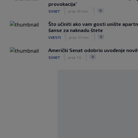
provokacija"
|
|
0
SVIJET
prije 18 min.
Što učiniti ako vam gosti unište apar
šanse za naknadu štete
|
|
0
VIJESTI
prije 31 min.
Američki Senat odobrio uvođenje novih 
|
|
0
SVIJET
prije 1 h