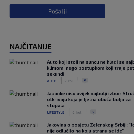
Pošalji
NAJČITANIJE
Auto koji stoji na suncu ne hladi se naj
klimom, nego postupkom koji traje pe
sekundi
|
|
0
AUTO
7. kol.
Japanke nisu uvijek najbolji izbor: Stru
otkrivaju koja je ljetna obuća bolja za
stopala
|
|
0
LIFESTYLE
6. kol.
Jakovina o posjetu Zelenskog Srbiji: "J
nije odlučilo na koju stranu se ide"