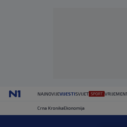
NAJNOVIJE
VIJESTI
SVIJET
VRIJEME
N
Crna Kronika
Ekonomija