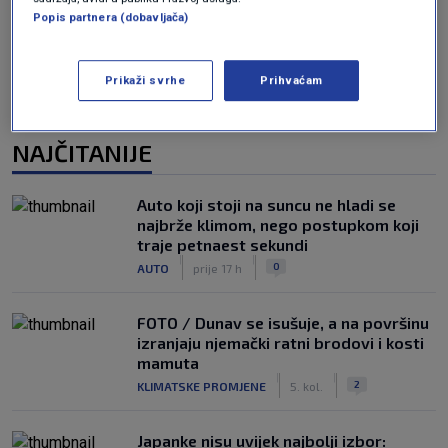
Popis partnera (dobavljača)
Prikaži svrhe
Prihvaćam
NAJČITANIJE
Auto koji stoji na suncu ne hladi se
najbrže klimom, nego postupkom koji
traje petnaest sekundi
|
|
0
AUTO
prije 17 h
FOTO / Dunav se isušuje, a na površinu
izranjaju njemački ratni brodovi i kosti
mamuta
|
|
2
KLIMATSKE PROMJENE
5. kol.
Japanke nisu uvijek najbolji izbor: