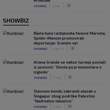
Hrvatske
|
|
0
COOKING
5. kol.
SHOWBIZ
Bijela kuća razbjesnila fanove Marvela,
Spider-Manom promovirali
deportacije: Sramim se!
|
|
0
SHOWBIZ
prije 7 h
Ariana Grande se nakon turneje povlači
iz javnosti: "Dosta joj je komentara o
izgledu"
|
|
0
SHOWBIZ
4. kol.
Slavnom bendu zabranili ulazak u
Singapur zbog podrške Palestini:
"Nadrealno iskustvo"
|
|
0
SHOWBIZ
3. kol.