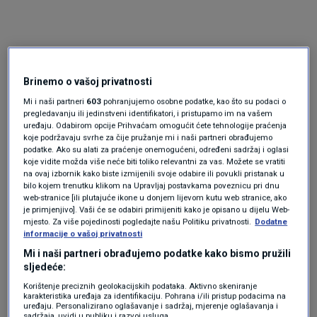
Brinemo o vašoj privatnosti
Mi i naši partneri
603
pohranjujemo osobne podatke, kao što su podaci o
pregledavanju ili jedinstveni identifikatori, i pristupamo im na vašem
uređaju. Odabirom opcije Prihvaćam omogućit ćete tehnologije praćenja
Oglas
koje podržavaju svrhe za čije pružanje mi i naši partneri obrađujemo
podatke. Ako su alati za praćenje onemogućeni, određeni sadržaj i oglasi
koje vidite možda više neće biti toliko relevantni za vas. Možete se vratiti
na ovaj izbornik kako biste izmijenili svoje odabire ili povukli pristanak u
bilo kojem trenutku klikom na Upravljaj postavkama poveznicu pri dnu
web-stranice [ili plutajuće ikone u donjem lijevom kutu web stranice, ako
je primjenjivo]. Vaši će se odabiri primijeniti kako je opisano u dijelu Web-
mjesto. Za više pojedinosti pogledajte našu Politiku privatnosti.
Dodatne
informacije o vašoj privatnosti
Mi i naši partneri obrađujemo podatke kako bismo pružili
sljedeće:
Korištenje preciznih geolokacijskih podataka. Aktivno skeniranje
karakteristika uređaja za identifikaciju. Pohrana i/ili pristup podacima na
uređaju. Personalizirano oglašavanje i sadržaj, mjerenje oglašavanja i
Oglas
sadržaja, uvidi u publiku i razvoj usluga.