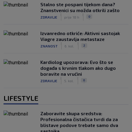
Stalno ste pospani tijekom dana?
Znanstvenici su možda otkrili zašto
|
|
0
ZDRAVLJE
prije 18 h
Izvanredno otkriće: Aktivni sastojak
Viagre zaustavlja metastaze
|
|
2
ZNANOST
6. kol.
Kardiolog upozorava: Evo što se
događa s krvnim tlakom ako dugo
boravite na vrućini
|
|
0
ZDRAVLJE
5. kol.
LIFESTYLE
Zaboravite skupa sredstva:
Profesionalna čistačica tvrdi da za
blistave podove trebate samo dva
sastojka