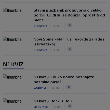
Slavni glazbenik progovorio o velikoj
borbi: "Ljudi su se dolazili oprostiti od
mene"
|
|
0
SHOWBIZ
3. kol.
Novi Spider-Man ruši rekorde zarade i
u Hrvatskoj
|
|
0
SHOWBIZ
3. kol.
N1 KVIZ
N1 kviz / Koliko dobro poznajete
pasmine pasa?
|
|
0
LJUBIMCI
13. lip.
N1 kviz / Rock & Roll
|
|
0
LIFESTYLE
8. lip.