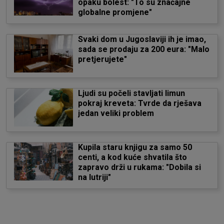
opaku bolest: "To su značajne
globalne promjene"
Svaki dom u Jugoslaviji ih je imao,
sada se prodaju za 200 eura: "Malo
pretjerujete"
Ljudi su počeli stavljati limun
pokraj kreveta: Tvrde da rješava
jedan veliki problem
Kupila staru knjigu za samo 50
centi, a kod kuće shvatila što
zapravo drži u rukama: "Dobila si
na lutriji"