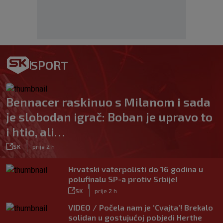
SPORT
Bennacer raskinuo s Milanom i sada
je slobodan igrač: Boban je upravo to
i htio, ali…
|
SK
prije 2 h
Hrvatski vaterpolisti do 16 godina u
polufinalu SP-a protiv Srbije!
|
SK
prije 2 h
VIDEO / Počela nam je ‘Cvajta’! Brekalo
solidan u gostujućoj pobjedi Herthe