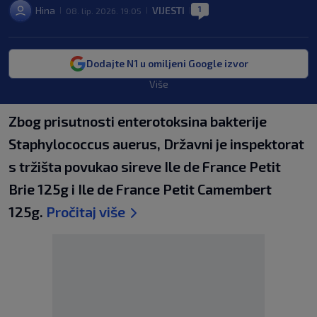
1
Hina
VIJESTI
08. lip. 2026. 19:05
|
|
|
Dodajte N1 u omiljeni Google izvor
Više
Zbog prisutnosti enterotoksina bakterije
Staphylococcus auerus, Državni je inspektorat
s tržišta povukao sireve Ile de France Petit
Brie 125g i Ile de France Petit Camembert
125g.
Pročitaj više