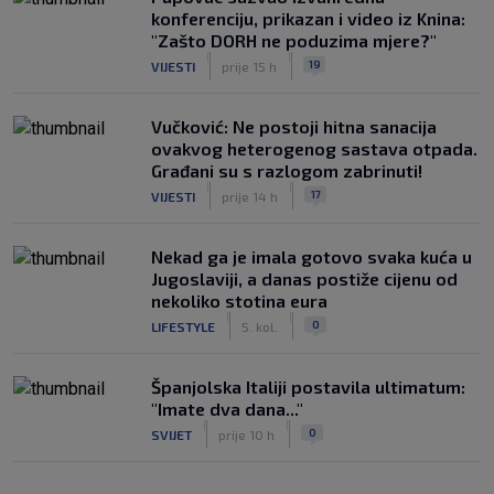
konferenciju, prikazan i video iz Knina:
"Zašto DORH ne poduzima mjere?"
|
|
19
VIJESTI
prije 15 h
Vučković: Ne postoji hitna sanacija
ovakvog heterogenog sastava otpada.
Građani su s razlogom zabrinuti!
|
|
17
VIJESTI
prije 14 h
Nekad ga je imala gotovo svaka kuća u
Jugoslaviji, a danas postiže cijenu od
nekoliko stotina eura
|
|
0
LIFESTYLE
5. kol.
Španjolska Italiji postavila ultimatum:
"Imate dva dana..."
|
|
0
SVIJET
prije 10 h