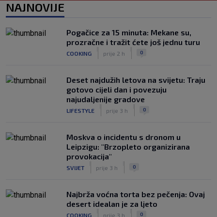
postat će suigrač bivšeg Vatrenog
NAJNOVIJE
|
SK
prije 6 h
Veliko priznanje za hrvatskog
Pogačice za 15 minuta: Mekane su,
stručnjaka: Jurica Žuža novi je pomoćni
prozračne i tražit ćete još jednu turu
trener Barcelone
|
|
0
COOKING
prije 2 h
|
SK
prije 5 h
Deset najdužih letova na svijetu: Traju
gotovo cijeli dan i povezuju
najudaljenije gradove
|
|
0
LIFESTYLE
prije 3 h
Moskva o incidentu s dronom u
Leipzigu: "Brzopleto organizirana
provokacija"
|
|
0
SVIJET
prije 3 h
Najbrža voćna torta bez pečenja: Ovaj
desert idealan je za ljeto
|
|
0
COOKING
prije 3 h