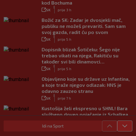
kod Bochuma
|
SK
prije 3 h
Božić za SK: Zadar je dvosjekli mač,
publiku ne možeš prevariti. Sam sam
svoj gazda, radit ću po svom
|
SK
prije 5 h
Dopisnik blizak Šotičeku: Šego nije
trebao vikati na njega, Rakitiću su
također svi bili dinamovci…
|
SK
prije 5 h
Objavljeno koje su države uz Infantina,
a koje traže njegov odlazak: HNS je
odavno zauzeo stranu
|
SK
prije 7 h
Kustošija želi ekspresno u SHNL! Bara
službeno doveo pojačanje iz Schalkea
|
SK
prije 7 h
Idi na Sport
Tomiyasu se vraća u Premier ligu,