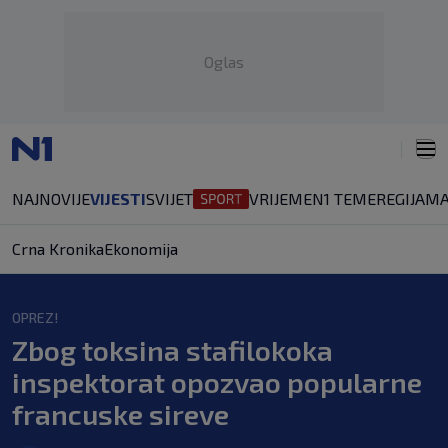
Oglas
NAJNOVIJE
VIJESTI
SVIJET
VRIJEME
N1 TEME
REGIJA
MA
Crna Kronika
Ekonomija
OPREZ!
Zbog toksina stafilokoka
inspektorat opozvao popularne
francuske sireve