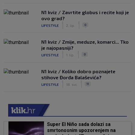
N1 kviz / Zavrtite globus i recite koji je
ovo grad?
|
|
0
LIFESTYLE
2. lip.
N1 kviz / Zmije, meduze, komarci... Tko
je najopasniji?
|
|
0
LIFESTYLE
1. lip.
N1 kviz / Koliko dobro poznajete
stihove Đorđa Balaševića?
|
|
11
LIFESTYLE
18. svi.
Super El Niño sada dolazi sa
smrtonosnim upozorenjem na