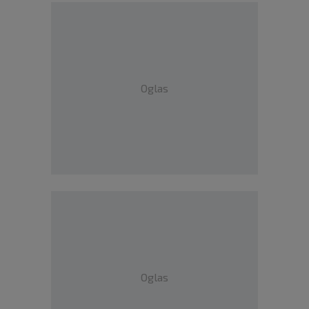
Oglas
Oglas