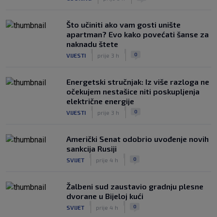
Što učiniti ako vam gosti unište
apartman? Evo kako povećati šanse za
naknadu štete
|
|
0
VIJESTI
prije 3 h
Energetski stručnjak: Iz više razloga ne
očekujem nestašice niti poskupljenja
električne energije
|
|
0
VIJESTI
prije 3 h
Američki Senat odobrio uvođenje novih
sankcija Rusiji
|
|
0
SVIJET
prije 4 h
Žalbeni sud zaustavio gradnju plesne
dvorane u Bijeloj kući
|
|
0
SVIJET
prije 4 h