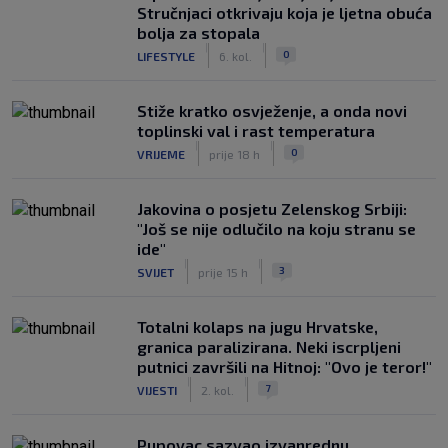
Stručnjaci otkrivaju koja je ljetna obuća
bolja za stopala
|
|
0
LIFESTYLE
6. kol.
Stiže kratko osvježenje, a onda novi
toplinski val i rast temperatura
|
|
0
VRIJEME
prije 18 h
Jakovina o posjetu Zelenskog Srbiji:
"Još se nije odlučilo na koju stranu se
ide"
|
|
3
SVIJET
prije 15 h
Totalni kolaps na jugu Hrvatske,
granica paralizirana. Neki iscrpljeni
putnici završili na Hitnoj: "Ovo je teror!"
|
|
7
VIJESTI
2. kol.
Pupovac sazvao izvanrednu