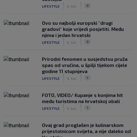
|
|
0
LIFESTYLE
6. kol.
Ovo su najbolji europski "drugi
gradovi" koje vrijedi posjetiti. Među
njima i jedan hrvatski
|
|
0
LIFESTYLE
6. kol.
Prirodni fenomen u susjedstvu pruža
spas od vrućina, u špilji tijekom cijele
godine 11 stupnjeva
|
|
1
LIFESTYLE
6. kol.
FOTO, VIDEO/ Kupanje s konjima hit
među turistima na hrvatskoj obali
|
|
1
LIFESTYLE
6. kol.
Ovaj grad proglašen je kulinarskom
prijestolnicom svijeta, a nije daleko od