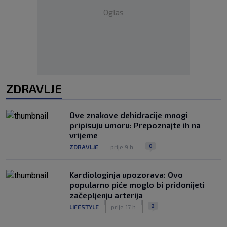
Oglas
ZDRAVLJE
Ove znakove dehidracije mnogi
pripisuju umoru: Prepoznajte ih na
vrijeme
|
|
0
ZDRAVLJE
prije 9 h
Kardiologinja upozorava: Ovo
popularno piće moglo bi pridonijeti
začepljenju arterija
|
|
2
LIFESTYLE
prije 17 h