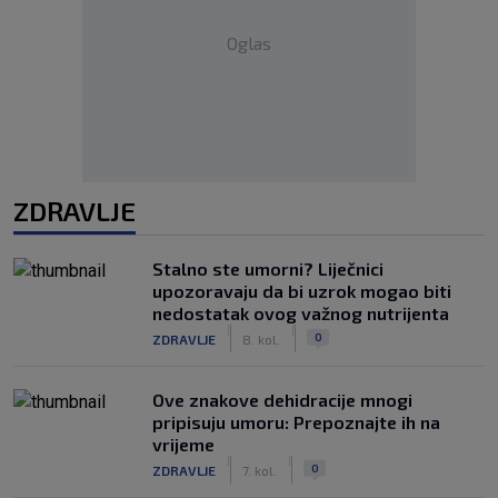
Oglas
ZDRAVLJE
Stalno ste umorni? Liječnici
upozoravaju da bi uzrok mogao biti
nedostatak ovog važnog nutrijenta
|
|
0
ZDRAVLJE
8. kol.
Ove znakove dehidracije mnogi
pripisuju umoru: Prepoznajte ih na
vrijeme
|
|
0
ZDRAVLJE
7. kol.