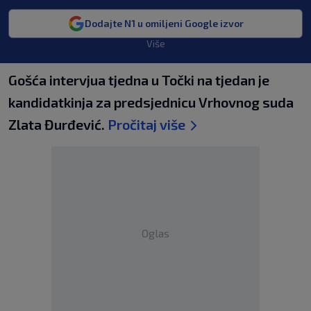
Dodajte N1 u omiljeni Google izvor
Više
Gošća intervjua tjedna u Točki na tjedan je
kandidatkinja za predsjednicu Vrhovnog suda
Zlata Đurđević.
Pročitaj više
Oglas