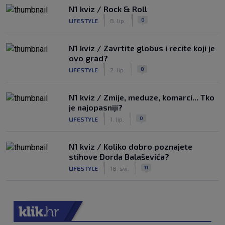
N1 kviz / Rock & Roll
|
|
0
LIFESTYLE
8. lip.
N1 kviz / Zavrtite globus i recite koji je
ovo grad?
|
|
0
LIFESTYLE
2. lip.
N1 kviz / Zmije, meduze, komarci... Tko
je najopasniji?
|
|
0
LIFESTYLE
1. lip.
N1 kviz / Koliko dobro poznajete
stihove Đorđa Balaševića?
|
|
11
LIFESTYLE
18. svi.