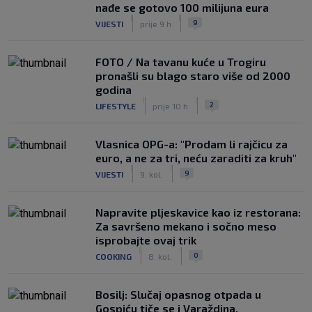
nađe se gotovo 100 milijuna eura
|
|
9
VIJESTI
prije 9 h
FOTO / Na tavanu kuće u Trogiru
pronašli su blago staro više od 2000
godina
|
|
2
LIFESTYLE
prije 10 h
Vlasnica OPG-a: "Prodam li rajčicu za
euro, a ne za tri, neću zaraditi za kruh"
|
|
9
VIJESTI
9. kol.
Napravite pljeskavice kao iz restorana:
Za savršeno mekano i sočno meso
isprobajte ovaj trik
|
|
0
COOKING
8. kol.
Bosilj: Slučaj opasnog otpada u
Gospiću tiče se i Varaždina.