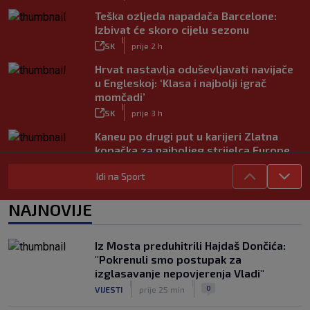
Teška ozljeda napadača Barcelone:
Izbivat će skoro cijelu sezonu
|
SK
prije 2 h
Hrvat nastavlja oduševljavati navijače
u Engleskoj: ‘Klasa i najbolji igrač
momčadi’
|
SK
prije 3 h
Kaneu po drugi put u karijeri Zlatna
kopačka za najboljeg strijelca Europe
|
SK
prije 4 h
Idi na Sport
Podatak koji zabrinjava navijače: Ovo
se Hajduku dogodilo u čak pet utakmica
NAJNOVIJE
ove sezone
|
SK
prije 9 h
Iz Mosta preduhitrili Hajdaš Dončića:
ANKETA / Treba li Hajduk smijeniti
"Pokrenuli smo postupak za
Gonzala Garciju?
izglasavanje nepovjerenja Vladi"
|
|
|
SK
prije 6 h
0
VIJESTI
prije 25 min