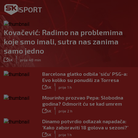
SPORT
Kovačević: Radimo na problemima
koje smo imali, sutra nas zanima
samo jedno
|
SK
prije 48 min
Barcelona glatko odbila ‘siću’ PSG-a:
Evo koliko su ponudili za Torresa
|
SK
prije 1 h
Mourinho prozvao Pepa: Slobodna
godina? Odmorit ću se kad umrem
|
SK
prije 2 h
Dinamo potvrdio odlazak napadača:
‘Kako zaboraviti 18 golova u sezoni?’
|
SK
prije 1 h