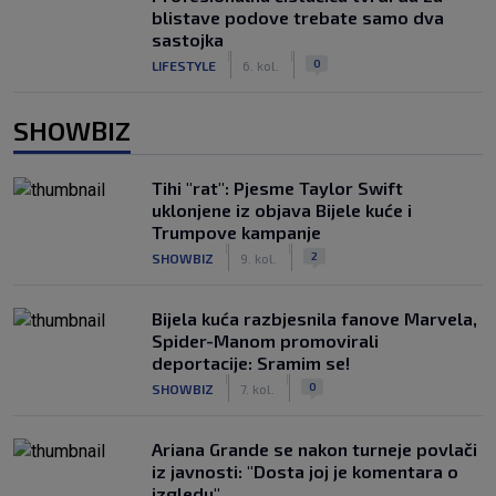
blistave podove trebate samo dva
sastojka
|
|
0
LIFESTYLE
6. kol.
SHOWBIZ
Tihi "rat": Pjesme Taylor Swift
uklonjene iz objava Bijele kuće i
Trumpove kampanje
|
|
2
SHOWBIZ
9. kol.
Bijela kuća razbjesnila fanove Marvela,
Spider-Manom promovirali
deportacije: Sramim se!
|
|
0
SHOWBIZ
7. kol.
Ariana Grande se nakon turneje povlači
iz javnosti: "Dosta joj je komentara o
izgledu"