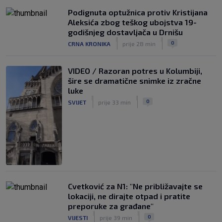
Podignuta optužnica protiv Kristijana
Aleksića zbog teškog ubojstva 19-
godišnjeg dostavljača u Drnišu
|
|
0
CRNA KRONIKA
prije 28 min
VIDEO / Razoran potres u Kolumbiji,
šire se dramatične snimke iz zračne
luke
|
|
0
SVIJET
prije 33 min
Cvetković za N1: "Ne približavajte se
lokaciji, ne dirajte otpad i pratite
preporuke za građane"
|
|
0
VIJESTI
prije 39 min