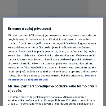
Oglas
Brinemo o vašoj privatnosti
Mi i naši partneri
603
pohranjujemo osobne podatke, kao što su podaci o
pregledavanju ili jedinstveni identifikatori, i pristupamo im na vašem
uređaju. Odabirom opcije Prihvaćam omogućit ćete tehnologije praćenja
koje podržavaju svrhe za čije pružanje mi i naši partneri obrađujemo
podatke. Ako su alati za praćenje onemogućeni, određeni sadržaj i oglasi
koje vidite možda više neće biti toliko relevantni za vas. Možete se vratiti
na ovaj izbornik kako biste izmijenili svoje odabire ili povukli pristanak u
bilo kojem trenutku klikom na Upravljaj postavkama poveznicu pri dnu
web-stranice [ili plutajuće ikone u donjem lijevom kutu web stranice, ako
je primjenjivo]. Vaši će se odabiri primijeniti kako je opisano u dijelu Web-
Oglas
mjesto. Za više pojedinosti pogledajte našu Politiku privatnosti.
Dodatne
informacije o vašoj privatnosti
Mi i naši partneri obrađujemo podatke kako bismo pružili
sljedeće:
Korištenje preciznih geolokacijskih podataka. Aktivno skeniranje
karakteristika uređaja za identifikaciju. Pohrana i/ili pristup podacima na
uređaju. Personalizirano oglašavanje i sadržaj, mjerenje oglašavanja i