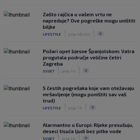
Zašto rajčica u vašem vrtu ne
napreduje? Ove pogreške mogu uništiti
biljke
|
|
0
LIFESTYLE
prije 48 min
Požari opet bjesne Španjolskom: Vatra
progutala područje veličine četiri
Zagreba
|
|
0
SVIJET
prije 1 h
5 čestih pogrešaka koje vam otežavaju
mršavljenje (mogu poništiti sav vaš
trud)
|
|
0
LIFESTYLE
prije 1 h
Alarmantno u Europi: Rijeke presušuju,
deseci tisuća ljudi bez pitke vode
|
|
0
SVIJET
prije 1 h