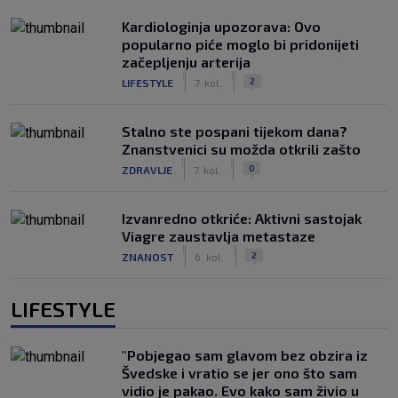
Kardiologinja upozorava: Ovo
popularno piće moglo bi pridonijeti
začepljenju arterija
|
|
2
LIFESTYLE
7. kol.
Stalno ste pospani tijekom dana?
Znanstvenici su možda otkrili zašto
|
|
0
ZDRAVLJE
7. kol.
Izvanredno otkriće: Aktivni sastojak
Viagre zaustavlja metastaze
|
|
2
ZNANOST
6. kol.
LIFESTYLE
"Pobjegao sam glavom bez obzira iz
Švedske i vratio se jer ono što sam
vidio je pakao. Evo kako sam živio u