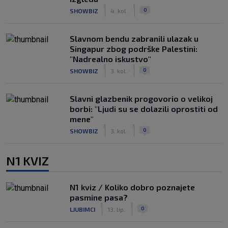
|
|
0
SHOWBIZ
4. kol.
Slavnom bendu zabranili ulazak u
Singapur zbog podrške Palestini:
"Nadrealno iskustvo"
|
|
0
SHOWBIZ
3. kol.
Slavni glazbenik progovorio o velikoj
borbi: "Ljudi su se dolazili oprostiti od
mene"
|
|
0
SHOWBIZ
3. kol.
N1 KVIZ
N1 kviz / Koliko dobro poznajete
pasmine pasa?
|
|
0
LJUBIMCI
13. lip.