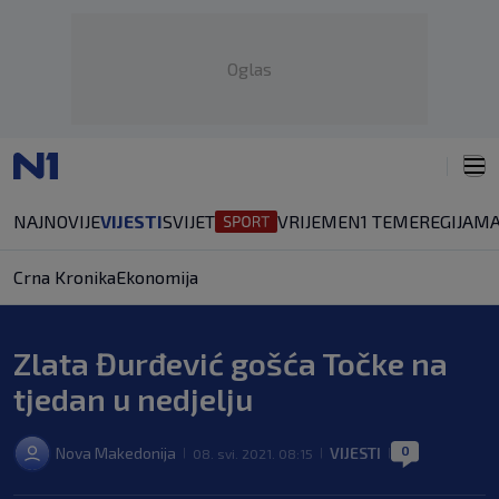
Oglas
NAJNOVIJE
VIJESTI
SVIJET
VRIJEME
N1 TEME
REGIJA
MA
Crna Kronika
Ekonomija
Zlata Đurđević gošća Točke na
tjedan u nedjelju
0
Nova Makedonija
VIJESTI
08. svi. 2021. 08:15
|
|
|