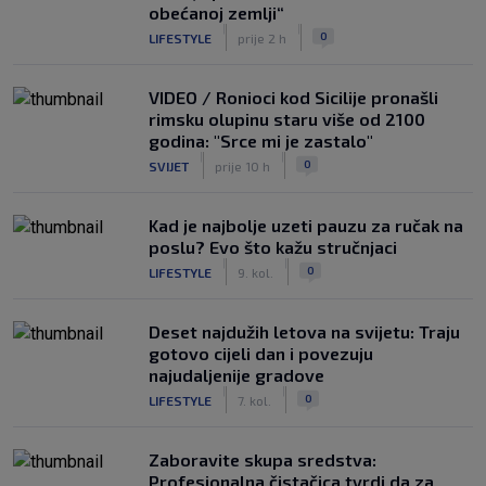
obećanoj zemlji“
|
|
0
LIFESTYLE
prije 2 h
VIDEO / Ronioci kod Sicilije pronašli
rimsku olupinu staru više od 2100
godina: "Srce mi je zastalo"
|
|
0
SVIJET
prije 10 h
Kad je najbolje uzeti pauzu za ručak na
poslu? Evo što kažu stručnjaci
|
|
0
LIFESTYLE
9. kol.
Deset najdužih letova na svijetu: Traju
gotovo cijeli dan i povezuju
najudaljenije gradove
|
|
0
LIFESTYLE
7. kol.
Zaboravite skupa sredstva:
Profesionalna čistačica tvrdi da za