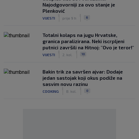
Najodgovorniji za ovo stanje je
Plenković
|
|
6
VIJESTI
prije 9 h
Totalni kolaps na jugu Hrvatske,
granica paralizirana. Neki iscrpljeni
putnici završili na Hitnoj: "Ovo je teror!"
|
|
10
VIJESTI
2. kol.
Bakin trik za savršen ajvar: Dodaje
jedan sastojak koji okus podiže na
sasvim novu razinu
|
|
0
COOKING
8. kol.