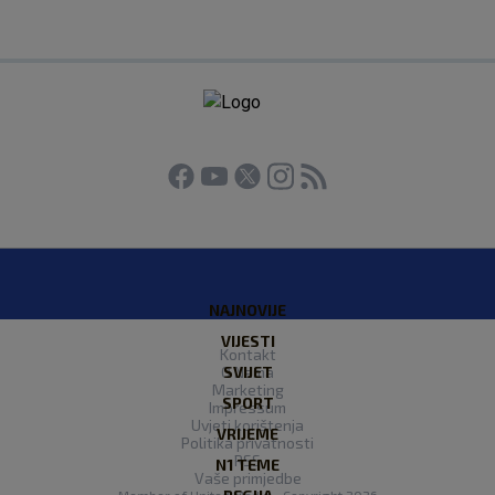
NAJNOVIJE
VIJESTI
Kontakt
O Nama
SVIJET
Marketing
SPORT
Impressum
Uvjeti korištenja
VRIJEME
Politika privatnosti
RSS
N1 TEME
Vaše primjedbe