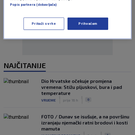
Popis partnera (dobavljača)
Oglas
Prikaži svrhe
Prihvaćam
NAJČITANIJE
Dio Hrvatske očekuje promjena
vremena: Stižu pljuskovi, bura i pad
temperature
|
|
0
VRIJEME
prije 16 h
FOTO / Dunav se isušuje, a na površinu
izranjaju njemački ratni brodovi i kosti
mamuta
|
|
1