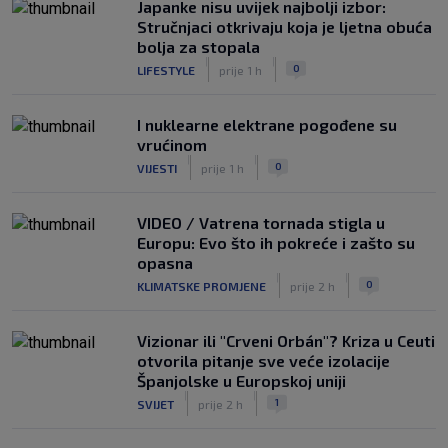
Japanke nisu uvijek najbolji izbor:
Stručnjaci otkrivaju koja je ljetna obuća
bolja za stopala
|
|
0
LIFESTYLE
prije 1 h
I nuklearne elektrane pogođene su
vrućinom
|
|
0
VIJESTI
prije 1 h
VIDEO / Vatrena tornada stigla u
Europu: Evo što ih pokreće i zašto su
opasna
|
|
0
KLIMATSKE PROMJENE
prije 2 h
Vizionar ili "Crveni Orbán"? Kriza u Ceuti
otvorila pitanje sve veće izolacije
Španjolske u Europskoj uniji
|
|
1
SVIJET
prije 2 h