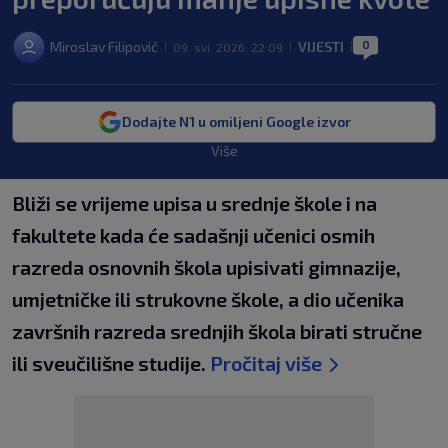
0
Miroslav Filipović
VIJESTI
09. svi. 2026. 22:09
|
|
|
Dodajte N1 u omiljeni Google izvor
Više
Bliži se vrijeme upisa u srednje škole i na
fakultete kada će sadašnji učenici osmih
razreda osnovnih škola upisivati gimnazije,
umjetničke ili strukovne škole, a dio učenika
završnih razreda srednjih škola birati stručne
ili sveučilišne studije.
Pročitaj više