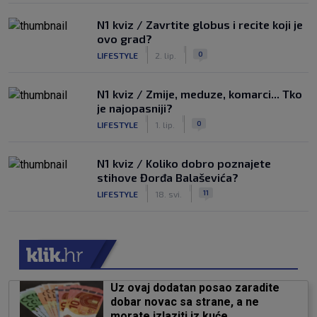
N1 kviz / Zavrtite globus i recite koji je
ovo grad?
|
|
0
LIFESTYLE
2. lip.
N1 kviz / Zmije, meduze, komarci... Tko
je najopasniji?
|
|
0
LIFESTYLE
1. lip.
N1 kviz / Koliko dobro poznajete
stihove Đorđa Balaševića?
|
|
11
LIFESTYLE
18. svi.
Uz ovaj dodatan posao zaradite
dobar novac sa strane, a ne
morate izlaziti iz kuće