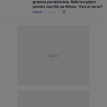
granica paralizirana. Neki iscrpljeni
putnici završili na Hitnoj: "Ovo je teror!"
|
|
8
VIJESTI
2. kol.
Oglas