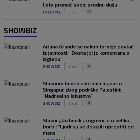
ljeta pronaći svoju srodnu dušu
|
|
0
LIFESTYLE
5. kol.
SHOWBIZ
Ariana Grande se nakon turneje povlači
iz javnosti: "Dosta joj je komentara o
izgledu"
|
|
0
SHOWBIZ
4. kol.
Slavnom bendu zabranili ulazak u
Singapur zbog podrške Palestini:
"Nadrealno iskustvo"
|
|
0
SHOWBIZ
3. kol.
Slavni glazbenik progovorio o velikoj
borbi: "Ljudi su se dolazili oprostiti od
mene"
|
|
0
SHOWBIZ
3. kol.