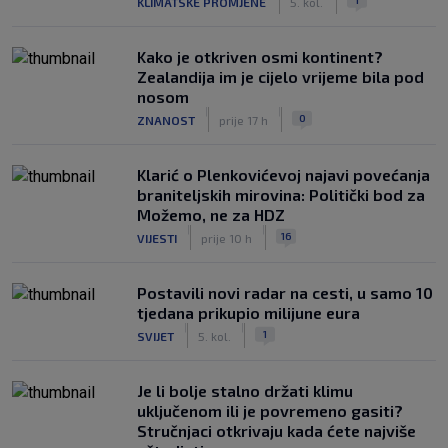
KLIMATSKE PROMJENE
5. kol.
Kako je otkriven osmi kontinent?
Zealandija im je cijelo vrijeme bila pod
nosom
|
|
0
ZNANOST
prije 17 h
Klarić o Plenkovićevoj najavi povećanja
braniteljskih mirovina: Politički bod za
Možemo, ne za HDZ
|
|
16
VIJESTI
prije 10 h
Postavili novi radar na cesti, u samo 10
tjedana prikupio milijune eura
|
|
1
SVIJET
5. kol.
Je li bolje stalno držati klimu
uključenom ili je povremeno gasiti?
Stručnjaci otkrivaju kada ćete najviše