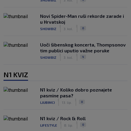
Novi Spider-Man ruši rekorde zarade i
u Hrvatskoj
|
|
0
SHOWBIZ
3. kol.
Uoči šibenskog koncerta, Thompsonov
tim publici uputio važne poruke
|
|
4
SHOWBIZ
3. kol.
N1 KVIZ
N1 kviz / Koliko dobro poznajete
pasmine pasa?
|
|
0
LJUBIMCI
13. lip.
N1 kviz / Rock & Roll
|
|
0
LIFESTYLE
8. lip.