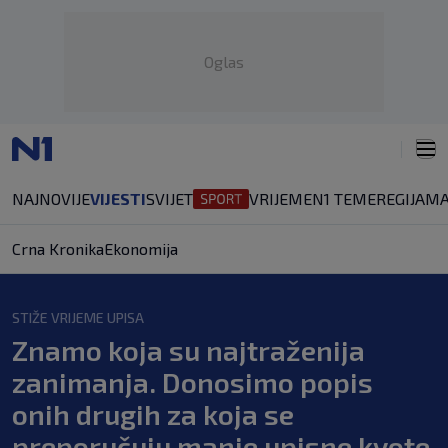
Oglas
NAJNOVIJE
VIJESTI
SVIJET
VRIJEME
N1 TEME
REGIJA
MA
Crna Kronika
Ekonomija
STIŽE VRIJEME UPISA
Znamo koja su najtraženija
zanimanja. Donosimo popis
onih drugih za koja se
preporučuju manje upisne kvote