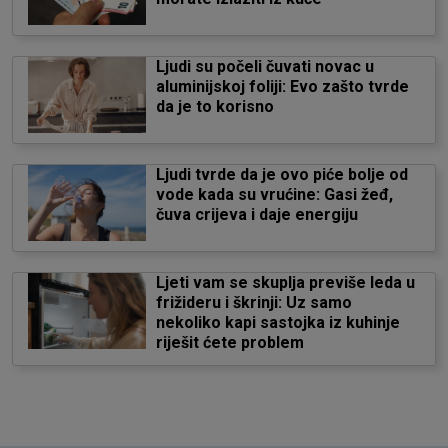
Ljudi su počeli čuvati novac u
aluminijskoj foliji: Evo zašto tvrde
da je to korisno
Ljudi tvrde da je ovo piće bolje od
vode kada su vrućine: Gasi žeđ,
čuva crijeva i daje energiju
Ljeti vam se skuplja previše leda u
frižideru i škrinji: Uz samo
nekoliko kapi sastojka iz kuhinje
riješit ćete problem