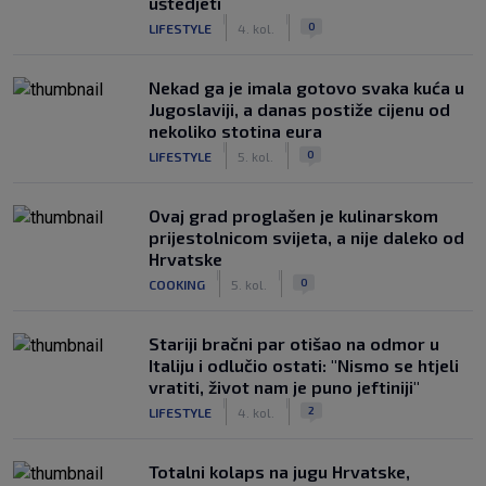
uštedjeti
|
|
0
LIFESTYLE
4. kol.
Nekad ga je imala gotovo svaka kuća u
Jugoslaviji, a danas postiže cijenu od
nekoliko stotina eura
|
|
0
LIFESTYLE
5. kol.
Ovaj grad proglašen je kulinarskom
prijestolnicom svijeta, a nije daleko od
Hrvatske
|
|
0
COOKING
5. kol.
Stariji bračni par otišao na odmor u
Italiju i odlučio ostati: "Nismo se htjeli
vratiti, život nam je puno jeftiniji"
|
|
2
LIFESTYLE
4. kol.
Totalni kolaps na jugu Hrvatske,