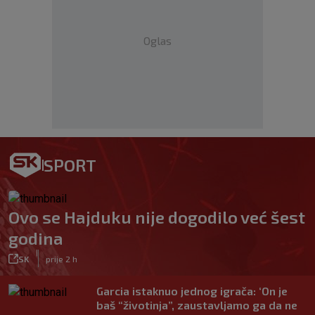
Oglas
SPORT
Ovo se Hajduku nije dogodilo već šest
godina
|
SK
prije 2 h
Garcia istaknuo jednog igrača: ‘On je
baš “životinja”, zaustavljamo ga da ne