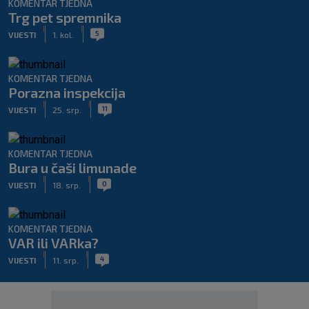
KOMENTAR TJEDNA
Trg pet spremnika
|
|
5
VIJESTI
1. kol.
KOMENTAR TJEDNA
Porazna inspekcija
|
|
11
VIJESTI
25. srp.
KOMENTAR TJEDNA
Bura u čaši limunade
|
|
0
VIJESTI
18. srp.
KOMENTAR TJEDNA
VAR ili VARka?
|
|
4
VIJESTI
11. srp.