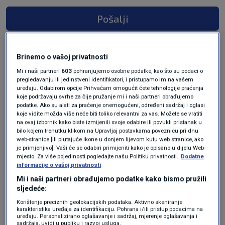
Pošalji
Brinemo o vašoj privatnosti
Mi i naši partneri
603
pohranjujemo osobne podatke, kao što su podaci o
pregledavanju ili jedinstveni identifikatori, i pristupamo im na vašem
uređaju. Odabirom opcije Prihvaćam omogućit ćete tehnologije praćenja
koje podržavaju svrhe za čije pružanje mi i naši partneri obrađujemo
podatke. Ako su alati za praćenje onemogućeni, određeni sadržaj i oglasi
koje vidite možda više neće biti toliko relevantni za vas. Možete se vratiti
na ovaj izbornik kako biste izmijenili svoje odabire ili povukli pristanak u
Oglas
bilo kojem trenutku klikom na Upravljaj postavkama poveznicu pri dnu
web-stranice [ili plutajuće ikone u donjem lijevom kutu web stranice, ako
je primjenjivo]. Vaši će se odabiri primijeniti kako je opisano u dijelu Web-
mjesto. Za više pojedinosti pogledajte našu Politiku privatnosti.
Dodatne
informacije o vašoj privatnosti
Mi i naši partneri obrađujemo podatke kako bismo pružili
sljedeće:
Korištenje preciznih geolokacijskih podataka. Aktivno skeniranje
karakteristika uređaja za identifikaciju. Pohrana i/ili pristup podacima na
uređaju. Personalizirano oglašavanje i sadržaj, mjerenje oglašavanja i
sadržaja, uvidi u publiku i razvoj usluga.