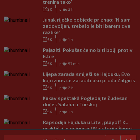
trenira tako’
|
SK
prije 2 h
Junak riječke pobjede priznao: ‘Nisam
zadovoljan, trebalo je biti barem dva
razlike’
|
SK
prije 1 h
Pajaziti: Pokušat ćemo biti bolji protiv
Istre
|
SK
prije 57 min
Lijepa zarada smiješi se Hajduku: Evo
koji iznos će zaraditi ako prođu Žalgiris
|
SK
prije 2 h
Kakav spektakl! Pogledajte čudesan
doček Salaha u Turskoj
|
SK
prije 1 h
Rapsodija Hajduka u Litvi, playoff KL
praktički je osiguran! Majstorije Šege i
Pajazitija
|