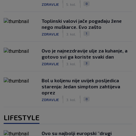
|
|
0
ZDRAVLJE
5. kol.
Toplinski valovi jače pogađaju žene
nego muškarce. Evo zašto
|
|
1
ZDRAVLJE
3. kol.
Ovo je najnezdravije ulje za kuhanje, a
gotovo svi ga koriste svaki dan
|
|
3
ZDRAVLJE
3. kol.
Bol u koljenu nije uvijek posljedica
starenja: Jedan simptom zahtijeva
oprez
|
|
0
ZDRAVLJE
3. kol.
LIFESTYLE
Ovo su najbolji europski "drugi