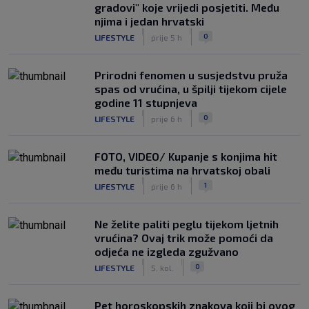
gradovi" koje vrijedi posjetiti. Među
njima i jedan hrvatski
|
|
0
LIFESTYLE
prije 5 h
Prirodni fenomen u susjedstvu pruža
spas od vrućina, u špilji tijekom cijele
godine 11 stupnjeva
|
|
0
LIFESTYLE
prije 6 h
FOTO, VIDEO/ Kupanje s konjima hit
među turistima na hrvatskoj obali
|
|
1
LIFESTYLE
prije 6 h
Ne želite paliti peglu tijekom ljetnih
vrućina? Ovaj trik može pomoći da
odjeća ne izgleda zgužvano
|
|
0
LIFESTYLE
5. kol.
Pet horoskopskih znakova koji bi ovog