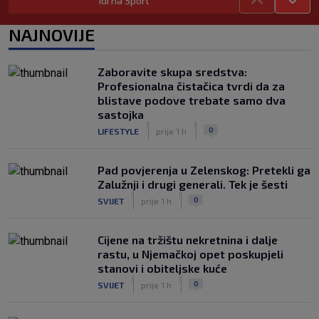
Idi na Sport
SK
prije 6 h
Neočekivani problemi za Dinamo:
NAJNOVIJE
Mišićeva zamjena zapela u Beogradu
|
SK
prije 2 h
Zaboravite skupa sredstva:
Rijeka u Finsku nosi minimalnu
Profesionalna čistačica tvrdi da za
prednost, bivši vratar Dinama spriječio
blistave podove trebate samo dva
veću razliku
sastojka
|
|
|
SK
prije 3 h
0
LIFESTYLE
prije 1 h
Pad povjerenja u Zelenskog: Pretekli ga
Zalužnji i drugi generali. Tek je šesti
|
|
0
SVIJET
prije 1 h
Cijene na tržištu nekretnina i dalje
rastu, u Njemačkoj opet poskupjeli
stanovi i obiteljske kuće
|
|
0
SVIJET
prije 1 h