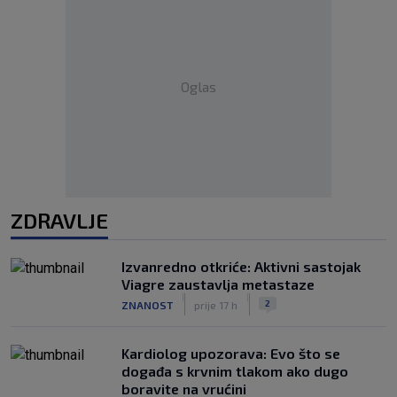
Oglas
ZDRAVLJE
Izvanredno otkriće: Aktivni sastojak
Viagre zaustavlja metastaze
|
|
2
ZNANOST
prije 17 h
Kardiolog upozorava: Evo što se
događa s krvnim tlakom ako dugo
boravite na vrućini