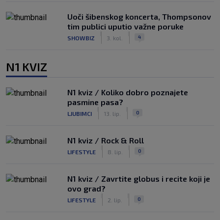
Uoči šibenskog koncerta, Thompsonov
tim publici uputio važne poruke
|
|
4
SHOWBIZ
3. kol.
N1 KVIZ
N1 kviz / Koliko dobro poznajete
pasmine pasa?
|
|
0
LJUBIMCI
13. lip.
N1 kviz / Rock & Roll
|
|
0
LIFESTYLE
8. lip.
N1 kviz / Zavrtite globus i recite koji je
ovo grad?
|
|
0
LIFESTYLE
2. lip.