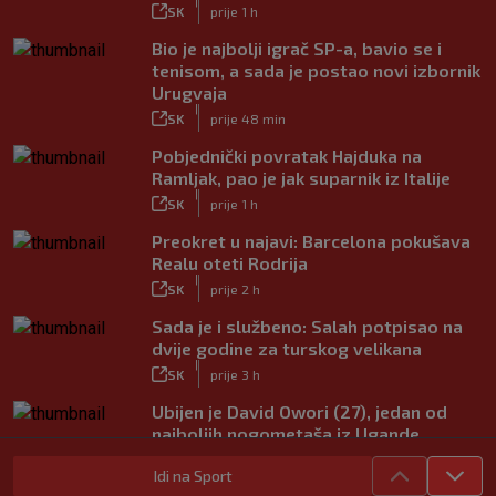
|
SK
prije 1 h
Bio je najbolji igrač SP-a, bavio se i
tenisom, a sada je postao novi izbornik
Urugvaja
|
SK
prije 48 min
Pobjednički povratak Hajduka na
Ramljak, pao je jak suparnik iz Italije
|
SK
prije 1 h
Preokret u najavi: Barcelona pokušava
Realu oteti Rodrija
|
SK
prije 2 h
Sada je i službeno: Salah potpisao na
dvije godine za turskog velikana
|
SK
prije 3 h
Ubijen je David Owori (27), jedan od
najboljih nogometaša iz Ugande
|
SK
prije 4 h
Idi na Sport