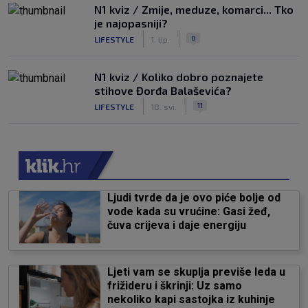
N1 kviz / Zmije, meduze, komarci... Tko
je najopasniji?
|
|
0
LIFESTYLE
1. lip.
N1 kviz / Koliko dobro poznajete
stihove Đorđa Balaševića?
|
|
11
LIFESTYLE
18. svi.
Ljudi tvrde da je ovo piće bolje od
vode kada su vrućine: Gasi žeđ,
čuva crijeva i daje energiju
Ljeti vam se skuplja previše leda u
frižideru i škrinji: Uz samo
nekoliko kapi sastojka iz kuhinje