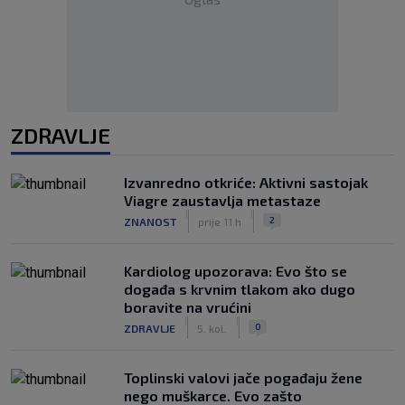
ZDRAVLJE
Izvanredno otkriće: Aktivni sastojak
Viagre zaustavlja metastaze
|
|
2
ZNANOST
prije 11 h
Kardiolog upozorava: Evo što se
događa s krvnim tlakom ako dugo
boravite na vrućini
|
|
0
ZDRAVLJE
5. kol.
Toplinski valovi jače pogađaju žene
nego muškarce. Evo zašto