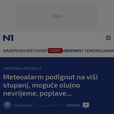
Oglas
NAJNOVIJE
VIJESTI
SVIJET
VRIJEME
N1 TEME
REGIJA
MA
VREMENSKA PROGNOZA
Meteoalarm podignut na viši
stupanj, moguće olujno
nevrijeme, poplave...
0
Tea Blažević
VRIJEME
15. svi. 2026. 07:11
|
|
|