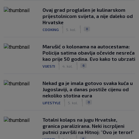
Ovaj grad proglašen je kulinarskom
prijestolnicom svijeta, a nije daleko od
Hrvatske
|
|
0
COOKING
5. kol.
Marušić o kolonama na autocestama:
Policija satima obavlja očevide nesreća
kao prije 50 godina. Evo kako to ubrzati
|
|
6
VIJESTI
4. kol.
Nekad ga je imala gotovo svaka kuća u
Jugoslaviji, a danas postiže cijenu od
nekoliko stotina eura
|
|
0
LIFESTYLE
5. kol.
Totalni kolaps na jugu Hrvatske,
granica paralizirana. Neki iscrpljeni
putnici završili na Hitnoj: "Ovo je teror!"
|
|
6