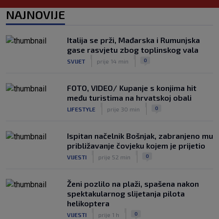
Garcia odabrao početnih 11 za Litvu?
Livaja se čini se vraća na klupu
NAJNOVIJE
|
SK
prije 9 h
Njemački kroničar govorio o Vuškoviću:
Italija se prži, Mađarska i Rumunjska
Ima samo jednu manu
gase rasvjetu zbog toplinskog vala
|
|
|
SK
prije 7 h
0
SVIJET
prije 14 min
FOTO, VIDEO/ Kupanje s konjima hit
među turistima na hrvatskoj obali
|
|
0
LIFESTYLE
prije 30 min
Ispitan načelnik Bošnjak, zabranjeno mu
približavanje čovjeku kojem je prijetio
|
|
0
VIJESTI
prije 52 min
Ženi pozlilo na plaži, spašena nakon
spektakularnog slijetanja pilota
helikoptera
|
|
0
VIJESTI
prije 1 h