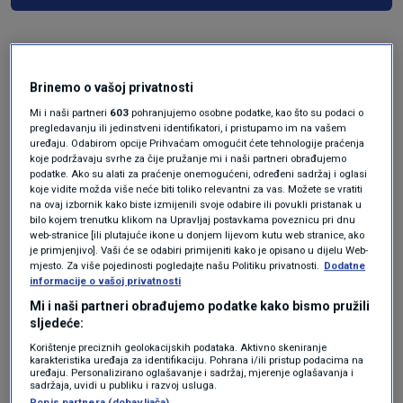
Brinemo o vašoj privatnosti
Mi i naši partneri
603
pohranjujemo osobne podatke, kao što su podaci o
pregledavanju ili jedinstveni identifikatori, i pristupamo im na vašem
uređaju. Odabirom opcije Prihvaćam omogućit ćete tehnologije praćenja
koje podržavaju svrhe za čije pružanje mi i naši partneri obrađujemo
podatke. Ako su alati za praćenje onemogućeni, određeni sadržaj i oglasi
Oglas
koje vidite možda više neće biti toliko relevantni za vas. Možete se vratiti
na ovaj izbornik kako biste izmijenili svoje odabire ili povukli pristanak u
bilo kojem trenutku klikom na Upravljaj postavkama poveznicu pri dnu
web-stranice [ili plutajuće ikone u donjem lijevom kutu web stranice, ako
je primjenjivo]. Vaši će se odabiri primijeniti kako je opisano u dijelu Web-
mjesto. Za više pojedinosti pogledajte našu Politiku privatnosti.
Dodatne
informacije o vašoj privatnosti
Mi i naši partneri obrađujemo podatke kako bismo pružili
sljedeće:
Korištenje preciznih geolokacijskih podataka. Aktivno skeniranje
karakteristika uređaja za identifikaciju. Pohrana i/ili pristup podacima na
uređaju. Personalizirano oglašavanje i sadržaj, mjerenje oglašavanja i
sadržaja, uvidi u publiku i razvoj usluga.
Popis partnera (dobavljača)