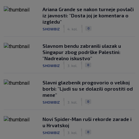
Ariana Grande se nakon turneje povlači
iz javnosti: "Dosta joj je komentara o
izgledu"
|
|
0
SHOWBIZ
4. kol.
Slavnom bendu zabranili ulazak u
Singapur zbog podrške Palestini:
"Nadrealno iskustvo"
|
|
0
SHOWBIZ
3. kol.
Slavni glazbenik progovorio o velikoj
borbi: "Ljudi su se dolazili oprostiti od
mene"
|
|
0
SHOWBIZ
3. kol.
Novi Spider-Man ruši rekorde zarade i
u Hrvatskoj
|
|
0
SHOWBIZ
3. kol.