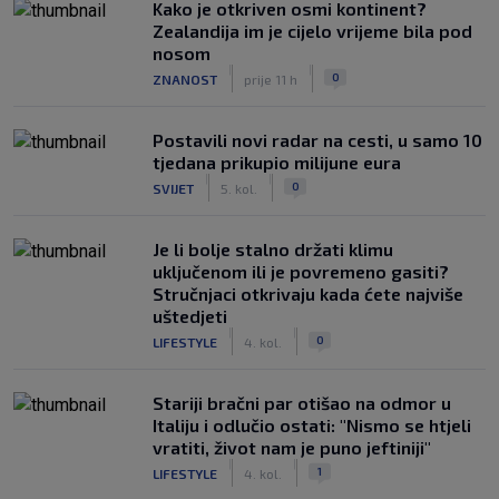
Kako je otkriven osmi kontinent?
Zealandija im je cijelo vrijeme bila pod
nosom
|
|
0
ZNANOST
prije 11 h
Postavili novi radar na cesti, u samo 10
tjedana prikupio milijune eura
|
|
0
SVIJET
5. kol.
Je li bolje stalno držati klimu
uključenom ili je povremeno gasiti?
Stručnjaci otkrivaju kada ćete najviše
uštedjeti
|
|
0
LIFESTYLE
4. kol.
Stariji bračni par otišao na odmor u
Italiju i odlučio ostati: "Nismo se htjeli
vratiti, život nam je puno jeftiniji"
|
|
1
LIFESTYLE
4. kol.