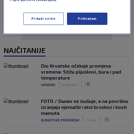
Oglas
Prikaži svrhe
Prihvaćam
NAJČITANIJE
Dio Hrvatske očekuje promjena
vremena: Stižu pljuskovi, bura i pad
temperature
|
|
0
VRIJEME
prije 10 h
FOTO / Dunav se isušuje, a na površinu
izranjaju njemački ratni brodovi i kosti
mamuta
|
|
1
KLIMATSKE PROMJENE
5. kol.