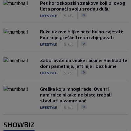
Pet horoskopskih znakova koji bi ovog
ljeta pronaći svoju srodnu dušu
|
|
0
LIFESTYLE
5. kol.
Ruže uz ove biljke neće bujno cvjetati:
Evo koje greške treba izbjegavati
|
|
0
LIFESTYLE
5. kol.
Zaboravite na velike račune: Rashladite
dom pametnije, jeftinije i bez klime
|
|
0
LIFESTYLE
5. kol.
Greška koju mnogi rade: Ove tri
namirnice nikako ne biste trebali
stavljati u zamrzivač
|
|
0
LIFESTYLE
5. kol.
SHOWBIZ