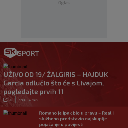
Oglas
SPORT
UŽIVO OD 19/ ŽALGIRIS – HAJDUK
Garcia odlučio što će s Livajom,
pogledajte prvih 11
|
SK
prije 54 min
Romano je ipak bio u pravu – Real i
službeno predstavio najskuplje
pojačanje u povijesti