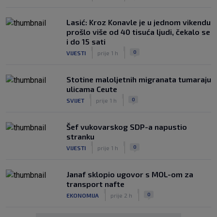
Lasić: Kroz Konavle je u jednom vikendu
prošlo više od 40 tisuća ljudi, čekalo se
i do 15 sati
|
|
0
VIJESTI
prije 1 h
Stotine maloljetnih migranata tumaraju
ulicama Ceute
|
|
0
SVIJET
prije 1 h
Šef vukovarskog SDP-a napustio
stranku
|
|
0
VIJESTI
prije 1 h
Janaf sklopio ugovor s MOL-om za
transport nafte
|
|
0
EKONOMIJA
prije 2 h