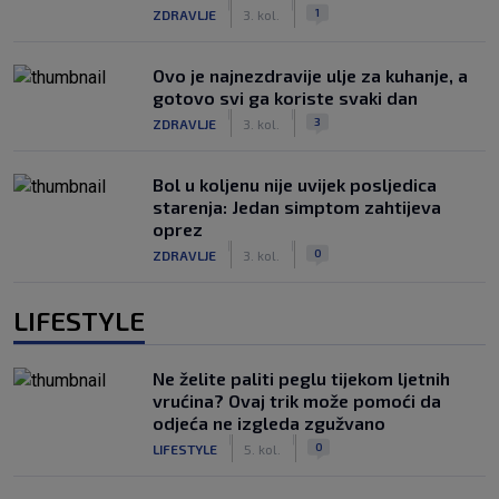
|
|
1
ZDRAVLJE
3. kol.
Ovo je najnezdravije ulje za kuhanje, a
gotovo svi ga koriste svaki dan
|
|
3
ZDRAVLJE
3. kol.
Bol u koljenu nije uvijek posljedica
starenja: Jedan simptom zahtijeva
oprez
|
|
0
ZDRAVLJE
3. kol.
LIFESTYLE
Ne želite paliti peglu tijekom ljetnih
vrućina? Ovaj trik može pomoći da
odjeća ne izgleda zgužvano
|
|
0
LIFESTYLE
5. kol.