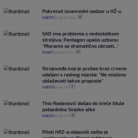
Pokrenut izvanredni nadzor u HŽ-u
0
VIJESTI
prije 32 min.
|
|
SAD ima problema s nedostatkom
streljiva; Pentagon upalio uzbunu:
"Moramo se dramatično ubrzati..."
0
SVIJET
prije 51 min.
|
|
Strojovođa koji je prošao kroz crveno
udaljen s radnog mjesta: "Ne mislimo
ublažavati takve propuste"
1
VIJESTI
prije 1 h
|
|
Tino Radanović došao do treće titule
pobjednika Sinjske alke
2
VIJESTI
prije 2 h
|
|
Piloti HRZ-a objasnili zašto je
spašavanje na Dinari zahtjevno