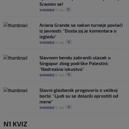
Sramim se!
0
SHOWBIZ
7. kol.
|
|
Ariana Grande se nakon turneje povlači
iz javnosti: "Dosta joj je komentara o
izgledu"
0
SHOWBIZ
4. kol.
|
|
Slavnom bendu zabranili ulazak u
Singapur zbog podrške Palestini:
"Nadrealno iskustvo"
0
SHOWBIZ
3. kol.
|
|
Slavni glazbenik progovorio o velikoj
borbi: "Ljudi su se dolazili oprostiti od
mene"
0
SHOWBIZ
3. kol.
|
|
N1 KVIZ