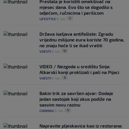
Prestala je koristiti omekšivač na
mjesec dana. Evo što se dogodilo s
odjećom, ručnicima i perilicom
3
LIFESTYLE
9. kol.
|
|
Država iseljava antifašiste: Zgradu
vrijednu milijune eura koriste 70 godina,
ne znaju hoće li se ikad vratiti
12
VIJESTI
9. kol.
|
|
VIDEO / Nezgoda u središtu Sinja:
Alkarski konji proklizali i pali na Pijaci
8
VIJESTI
9. kol.
|
|
Bakin trik za savršen ajvar: Dodaje
jedan sastojak koji okus podiže na
sasvim novu razinu
0
COOKING
8. kol.
|
|
Napravite pljeskavice kao iz restorana: