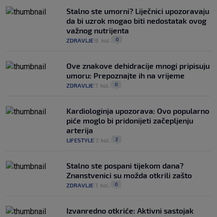
Stalno ste umorni? Liječnici upozoravaju
da bi uzrok mogao biti nedostatak ovog
važnog nutrijenta
0
ZDRAVLJE
8. kol.
|
|
Ove znakove dehidracije mnogi pripisuju
umoru: Prepoznajte ih na vrijeme
0
ZDRAVLJE
7. kol.
|
|
Kardiologinja upozorava: Ovo popularno
piće moglo bi pridonijeti začepljenju
arterija
2
LIFESTYLE
7. kol.
|
|
Stalno ste pospani tijekom dana?
Znanstvenici su možda otkrili zašto
0
ZDRAVLJE
7. kol.
|
|
Izvanredno otkriće: Aktivni sastojak