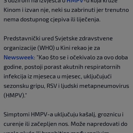
S obzirom na izvješća o
HMPV
-u koja kruže
Kinom i izvan nje, neki su zabrinuti jer trenutno
nema dostupnog cjepiva ili liječenja.
Predstavnički ured Svjetske zdravstvene
organizacije (WHO) u Kini rekao je za
Newsweek
: "Kao što se i očekivalo za ovo doba
godine, postoji porast akutnih respiratornih
infekcija iz mjeseca u mjesec, uključujući
sezonsku gripu, RSV i ljudski metapneumovirus
(HMPV)."
Simptomi HMPV-a uključuju kašalj, groznicu i
curenje ili začepljen nos. Može napredovati do