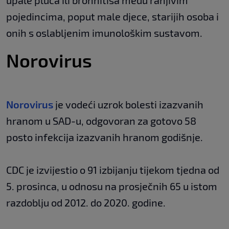
upale pluća ili bronhitisa među ranjivim
pojedincima, poput male djece, starijih osoba i
onih s oslabljenim imunološkim sustavom.
Norovirus
Norovirus
je vodeći uzrok bolesti izazvanih
hranom u SAD-u, odgovoran za gotovo 58
posto infekcija izazvanih hranom godišnje.
CDC je izvijestio o 91 izbijanju tijekom tjedna od
5. prosinca, u odnosu na prosječnih 65 u istom
razdoblju od 2012. do 2020. godine.