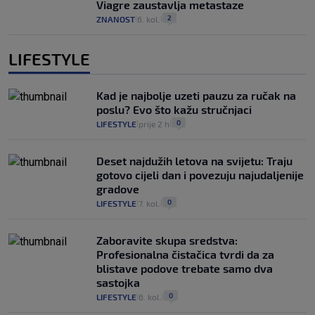
Viagre zaustavlja metastaze
2
ZNANOST
6. kol.
|
|
LIFESTYLE
Kad je najbolje uzeti pauzu za ručak na
poslu? Evo što kažu stručnjaci
0
LIFESTYLE
prije 2 h
|
|
Deset najdužih letova na svijetu: Traju
gotovo cijeli dan i povezuju najudaljenije
gradove
0
LIFESTYLE
7. kol.
|
|
Zaboravite skupa sredstva:
Profesionalna čistačica tvrdi da za
blistave podove trebate samo dva
sastojka
0
LIFESTYLE
6. kol.
|
|