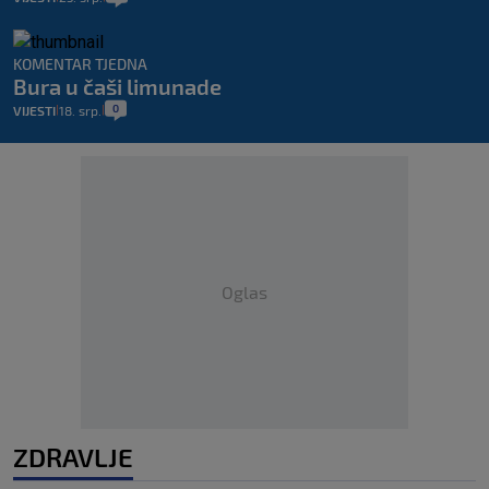
KOMENTAR TJEDNA
Bura u čaši limunade
0
VIJESTI
18. srp.
|
|
Oglas
ZDRAVLJE