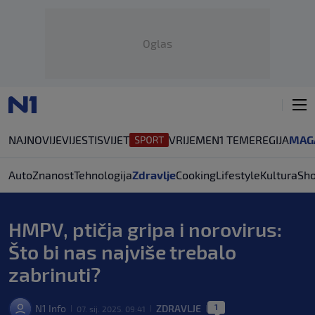
Oglas
NAJNOVIJE
VIJESTI
SVIJET
VRIJEME
N1 TEME
REGIJA
MAG
Auto
Znanost
Tehnologija
Zdravlje
Cooking
Lifestyle
Kultura
Sh
HMPV, ptičja gripa i norovirus:
Što bi nas najviše trebalo
zabrinuti?
1
N1 Info
ZDRAVLJE
07. sij. 2025. 09:41
|
|
|