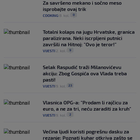
Za savršeno mekano i sočno meso
isprobajte ovaj trik
0
COOKING
8. kol.
|
|
Totalni kolaps na jugu Hrvatske, granica
paralizirana. Neki iscrpljeni putnici
završili na Hitnoj: "Ovo je teror!"
9
VIJESTI
2. kol.
|
|
Selak Raspudić traži Milanovićevu
akciju: Zbog Gospića ova Vlada treba
pasti!
23
VIJESTI
9. kol.
|
|
Vlasnica OPG-a: "Prodam li rajčicu za
euro, a ne za tri, neću zaraditi za kruh"
2
VIJESTI
9. kol.
|
|
Većina ljudi koristi pogrešnu dasku za
rezanje: Poznati kuhar otkriva zašto se