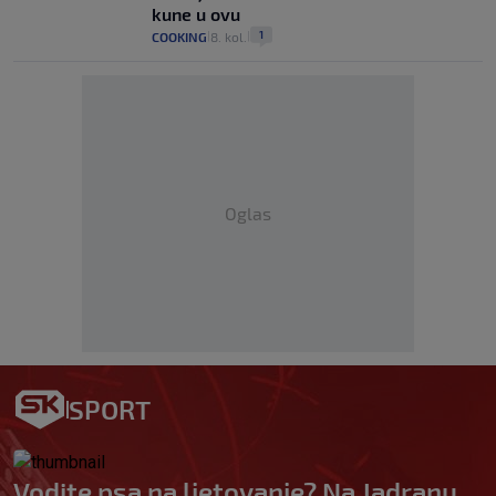
kune u ovu
1
COOKING
8. kol.
|
|
Oglas
SPORT
Vodite psa na ljetovanje? Na Jadranu