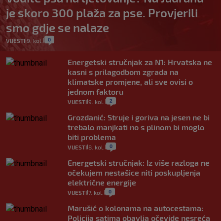
je skoro 300 plaža za pse. Provjerili
smo gdje se nalaze
0
VIJESTI
9. kol.
|
|
Energetski stručnjak za N1: Hrvatska ne
kasni s prilagodbom zgrada na
klimatske promjene, ali sve ovisi o
jednom faktoru
2
VIJESTI
9. kol.
|
|
Grozdanić: Struje i goriva na jesen ne bi
trebalo manjkati no s plinom bi moglo
biti problema
0
VIJESTI
8. kol.
|
|
Energetski stručnjak: Iz više razloga ne
očekujem nestašice niti poskupljenja
električne energije
0
VIJESTI
7. kol.
|
|
Marušić o kolonama na autocestama:
Policija satima obavlja očevide nesreća