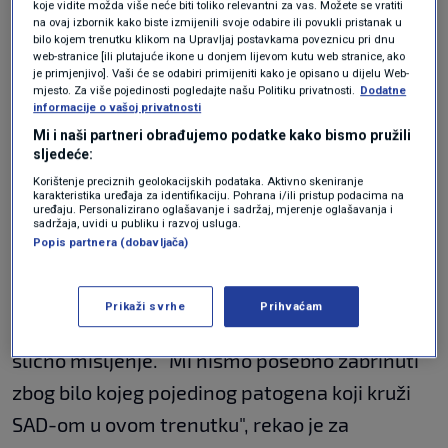
nije respiratorni virus, najviše je zabilježen
koje vidite možda više neće biti toliko relevantni za vas. Možete se vratiti
na ovaj izbornik kako biste izmijenili svoje odabire ili povukli pristanak u
zimi i u rano proljeće.
bilo kojem trenutku klikom na Upravljaj postavkama poveznicu pri dnu
web-stranice [ili plutajuće ikone u donjem lijevom kutu web stranice, ako
je primjenjivo]. Vaši će se odabiri primijeniti kako je opisano u dijelu Web-
mjesto. Za više pojedinosti pogledajte našu Politiku privatnosti.
Dodatne
Međutim, rekao je da iako su "pacijenti s već
informacije o vašoj privatnosti
postojećim respiratornim stanjima pod
Mi i naši partneri obrađujemo podatke kako bismo pružili
sljedeće:
povećanim rizikom od komplikacija", za širu
Korištenje preciznih geolokacijskih podataka. Aktivno skeniranje
javnost "nema potrebe za značajniju
karakteristika uređaja za identifikaciju. Pohrana i/ili pristup podacima na
uređaju. Personalizirano oglašavanje i sadržaj, mjerenje oglašavanja i
sadržaja, uvidi u publiku i razvoj usluga.
zabrinutost".
Popis partnera (dobavljača)
Dr.
J. Ken Wickiser
, profesor na Medicinskom
Prikaži svrhe
Prihvaćam
centru Irving Sveučilišta Columbia, ponovio je
slično mišljenje. "Mi nismo posebno zabrinuti
zbog bilo kojeg pojedinog patogena koji kruži
SAD-om u ovom trenutku", rekao je za