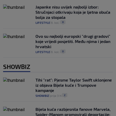
Japanke nisu uvijek najbolji izbor:
Stručnjaci otkrivaju koja je ljetna obuća
bolja za stopala
0
LIFESTYLE
6. kol.
|
|
Ovo su najbolji europski "drugi gradovi"
koje vrijedi posjetiti. Među njima i jedan
hrvatski
0
LIFESTYLE
6. kol.
|
|
SHOWBIZ
Tihi "rat": Pjesme Taylor Swift uklonjene
iz objava Bijele kuće i Trumpove
kampanje
2
SHOWBIZ
prije 3 h
|
|
Bijela kuća razbjesnila fanove Marvela,
Spider-Manom promovirali deportacije: