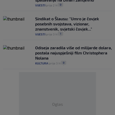
0
VIJESTI
prije 2 h
|
|
Sindikat o Šlausu: "Umro je čovjek
posebnih svojstava, vizionar,
znanstvenik, svjetski čovjek..."
1
VIJESTI
prije 3 h
|
|
Odiseja zaradila više od milijarde dolara,
postala najuspješniji film Christophera
Nolana
0
KULTURA
prije 3 h
|
|
Oglas