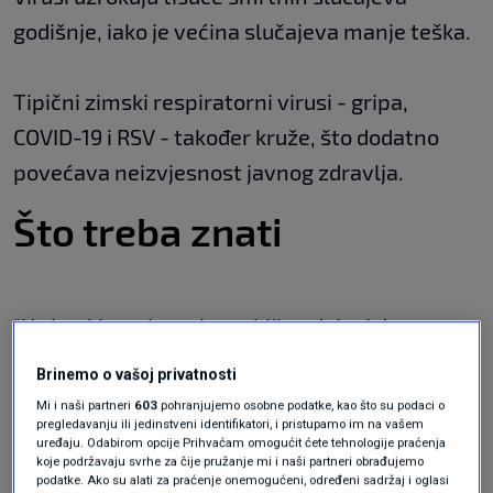
godišnje, iako je većina slučajeva manje teška.
Tipični zimski respiratorni virusi - gripa,
COVID-19 i RSV - također kruže, što dodatno
povećava neizvjesnost javnog zdravlja.
Što treba znati
"U zimskim mjesecima obično dolazi do
porasta respiratornih infekcija. Ova godina nije
Brinemo o vašoj privatnosti
iznimka", rekao je za
Newsweek
dr.
Jatin Vyas
,
Mi i naši partneri
603
pohranjujemo osobne podatke, kao što su podaci o
pregledavanju ili jedinstveni identifikatori, i pristupamo im na vašem
profesor zaraznih bolesti na Medicinskom
uređaju. Odabirom opcije Prihvaćam omogućit ćete tehnologije praćenja
fakultetu Sveučilišta Columbia. Iako norovirus
koje podržavaju svrhe za čije pružanje mi i naši partneri obrađujemo
podatke. Ako su alati za praćenje onemogućeni, određeni sadržaj i oglasi