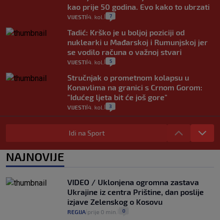
kao prije 50 godina. Evo kako to ubrzati
7
VIJESTI
4. kol.
|
|
Tadić: Krško je u boljoj poziciji od
nuklearki u Mađarskoj i Rumunjskoj jer
se vodilo računa o važnoj stvari
5
VIJESTI
4. kol.
|
|
Stručnjak o prometnom kolapsu u
Konavlima na granici s Crnom Gorom:
"Idućeg ljeta bit će još gore"
3
VIJESTI
4. kol.
|
|
Iz Hrvatske u Italiju može se i preko
mora. Provjerili smo brodske linije i
Idi na Sport
cijene
2
VIJESTI
3. kol.
NAJNOVIJE
|
|
Uzgajivač objasnio zašto kilogram
rajčica košta deset eura: "Nećete ih
VIDEO / Uklonjena ogromna zastava
vidjeti na akcijama u trgovinama"
Ukrajine iz centra Prištine, dan poslije
8
VIJESTI
3. kol.
|
|
izjave Zelenskog o Kosovu
0
REGIJA
prije 0 min.
|
|