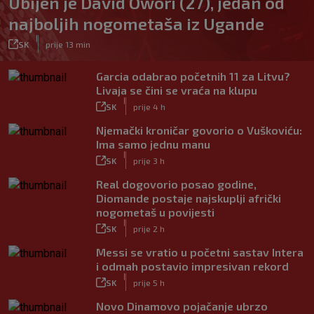
Ubijen je David Owori (27), jedan od
najboljih nogometaša iz Ugande
|
SK
prije 13 min
Garcia odabrao početnih 11 za Litvu?
Livaja se čini se vraća na klupu
|
SK
prije 4 h
Njemački kroničar govorio o Vuškoviću:
Ima samo jednu manu
|
SK
prije 3 h
Real dogovorio posao godine,
Diomande postaje najskuplji afrički
nogometaš u povijesti
|
SK
prije 2 h
Messi se vratio u početni sastav Intera
i odmah postavio impresivan rekord
|
SK
prije 5 h
Novo Dinamovo pojačanje ubrzo