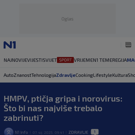
Oglas
NAJNOVIJE
VIJESTI
SVIJET
VRIJEME
N1 TEME
REGIJA
MA
Auto
Znanost
Tehnologija
Zdravlje
Cooking
Lifestyle
Kultura
Sh
HMPV, ptičja gripa i norovirus:
Što bi nas najviše trebalo
zabrinuti?
1
N1 Info
ZDRAVLJE
07. sij. 2025. 09:41
|
|
|