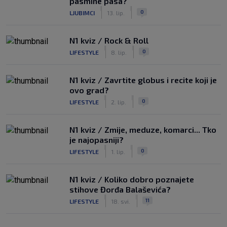
pasmine pasa?
|
|
0
LJUBIMCI
13. lip.
N1 kviz / Rock & Roll
|
|
0
LIFESTYLE
8. lip.
N1 kviz / Zavrtite globus i recite koji je
ovo grad?
|
|
0
LIFESTYLE
2. lip.
N1 kviz / Zmije, meduze, komarci... Tko
je najopasniji?
|
|
0
LIFESTYLE
1. lip.
N1 kviz / Koliko dobro poznajete
stihove Đorđa Balaševića?
|
|
11
LIFESTYLE
18. svi.