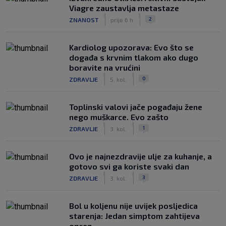
Viagre zaustavlja metastaze
|
|
2
ZNANOST
prije 6 h
Kardiolog upozorava: Evo što se
događa s krvnim tlakom ako dugo
boravite na vrućini
|
|
0
ZDRAVLJE
5. kol.
Toplinski valovi jače pogađaju žene
nego muškarce. Evo zašto
|
|
1
ZDRAVLJE
3. kol.
Ovo je najnezdravije ulje za kuhanje, a
gotovo svi ga koriste svaki dan
|
|
3
ZDRAVLJE
3. kol.
Bol u koljenu nije uvijek posljedica
starenja: Jedan simptom zahtijeva
oprez