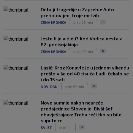
Detalji tragedije u Zagrebu: Auto
prepolovljen, troje mrtvih
|
|
1
CRNA KRONIKA
prije 29 min
Jeste li je vidjeli? Kod Vodica nestala
82-godišnjakinja
|
|
0
CRNA KRONIKA
prije 47 min
Lasić: Kroz Konavle je u jednom vikendu
prošlo više od 40 tisuća ljudi, čekalo se
i do 15 sati
|
|
0
NOVI DAN
prije 57 min
Nove sumnje nakon nesreće
predsjednice Slovenije. Bivši šef
obavještajaca: Treba reći tko su bile
suputnice
|
|
0
SVIJET
prije 1 h