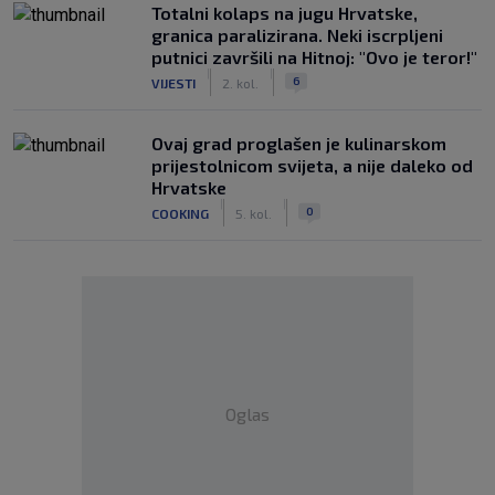
Totalni kolaps na jugu Hrvatske,
granica paralizirana. Neki iscrpljeni
putnici završili na Hitnoj: "Ovo je teror!"
|
|
6
VIJESTI
2. kol.
Ovaj grad proglašen je kulinarskom
prijestolnicom svijeta, a nije daleko od
Hrvatske
|
|
0
COOKING
5. kol.
Oglas