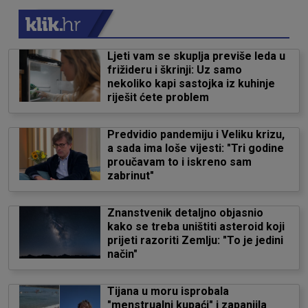
Ljeti vam se skuplja previše leda u
frižideru i škrinji: Uz samo
nekoliko kapi sastojka iz kuhinje
riješit ćete problem
Predvidio pandemiju i Veliku krizu,
a sada ima loše vijesti: "Tri godine
proučavam to i iskreno sam
zabrinut"
Znanstvenik detaljno objasnio
kako se treba uništiti asteroid koji
prijeti razoriti Zemlju: "To je jedini
način"
Tijana u moru isprobala
"menstrualni kupaći" i zapanjila