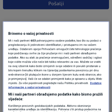
Pošalji
prije 2 godina
vrd
Brinemo o vašoj privatnosti
Mi i naši partneri
603
pohranjujemo osobne podatke, kao što su podaci o
pregledavanju ili jedinstveni identifikatori, i pristupamo im na vašem
ha ha ha ha ništa
uređaju. Odabirom opcije Prihvaćam omogućit ćete tehnologije praćenja
koje podržavaju svrhe za čije pružanje mi i naši partneri obrađujemo
Odgovor
podatke. Ako su alati za praćenje onemogućeni, određeni sadržaj i oglasi
koje vidite možda više neće biti toliko relevantni za vas. Možete se vratiti
na ovaj izbornik kako biste izmijenili svoje odabire ili povukli pristanak u
bilo kojem trenutku klikom na Upravljaj postavkama poveznicu pri dnu
web-stranice [ili plutajuće ikone u donjem lijevom kutu web stranice, ako
je primjenjivo]. Vaši će se odabiri primijeniti kako je opisano u dijelu Web-
mjesto. Za više pojedinosti pogledajte našu Politiku privatnosti.
Dodatne
informacije o vašoj privatnosti
Mi i naši partneri obrađujemo podatke kako bismo pružili
sljedeće:
Oglas
Korištenje preciznih geolokacijskih podataka. Aktivno skeniranje
karakteristika uređaja za identifikaciju. Pohrana i/ili pristup podacima na