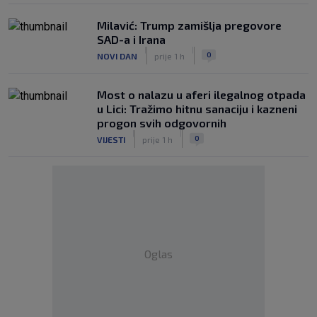
Milavić: Trump zamišlja pregovore
SAD-a i Irana
|
|
0
NOVI DAN
prije 1 h
Most o nalazu u aferi ilegalnog otpada
u Lici: Tražimo hitnu sanaciju i kazneni
progon svih odgovornih
|
|
0
VIJESTI
prije 1 h
Oglas