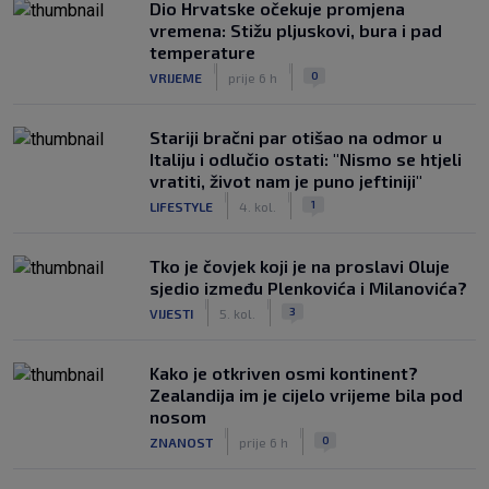
Dio Hrvatske očekuje promjena
vremena: Stižu pljuskovi, bura i pad
temperature
|
|
0
VRIJEME
prije 6 h
Stariji bračni par otišao na odmor u
Italiju i odlučio ostati: "Nismo se htjeli
vratiti, život nam je puno jeftiniji"
|
|
1
LIFESTYLE
4. kol.
Tko je čovjek koji je na proslavi Oluje
sjedio između Plenkovića i Milanovića?
|
|
3
VIJESTI
5. kol.
Kako je otkriven osmi kontinent?
Zealandija im je cijelo vrijeme bila pod
nosom
|
|
0
ZNANOST
prije 6 h