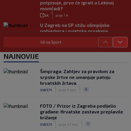
potpisuje, prvo će igrati u Lekinoj
momčadi?
|
SK
prije 1 h
U Zagreb na EP stižu olimpijska
pobjednica i svjetska prvakinja
|
SK
prije 41 min
Idi na Sport
Jagušić u misiji ulaska među Vatrene,
opet je postigao pogodak za
NAJNOVIJE
Panathinaikos!
|
SK
5. kol.
Šimpraga: Zahtjev za pravdom za
srpske žrtve ne umanjuje patnju
hrvatskih žrtava
|
|
0
VIJESTI
prije 9 min
FOTO / Prizor iz Zagreba podijelio
građane: Hrvatske zastave preplavile
križanje
|
|
1
VIJESTI
prije 23 min