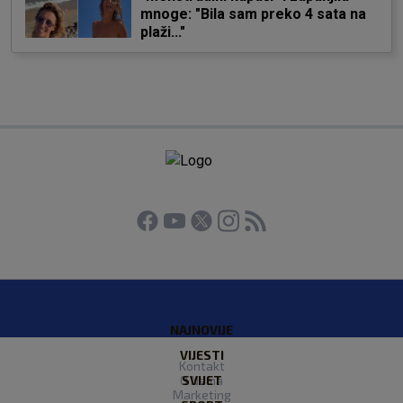
mnoge: "Bila sam preko 4 sata na
plaži..."
NAJNOVIJE
VIJESTI
Kontakt
O Nama
SVIJET
Marketing