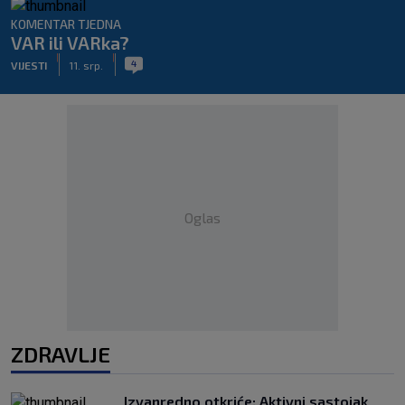
KOMENTAR TJEDNA
VAR ili VARka?
|
|
4
VIJESTI
11. srp.
Oglas
ZDRAVLJE
Izvanredno otkriće: Aktivni sastojak