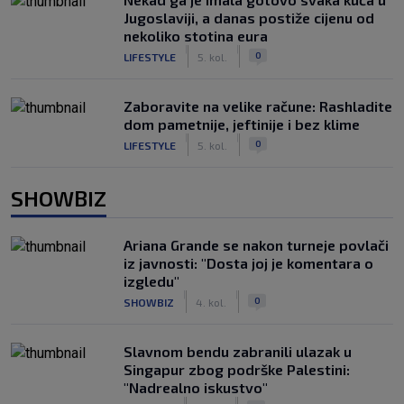
Jugoslaviji, a danas postiže cijenu od
nekoliko stotina eura
|
|
0
LIFESTYLE
5. kol.
Zaboravite na velike račune: Rashladite
dom pametnije, jeftinije i bez klime
|
|
0
LIFESTYLE
5. kol.
SHOWBIZ
Ariana Grande se nakon turneje povlači
iz javnosti: "Dosta joj je komentara o
izgledu"
|
|
0
SHOWBIZ
4. kol.
Slavnom bendu zabranili ulazak u
Singapur zbog podrške Palestini:
"Nadrealno iskustvo"
|
|