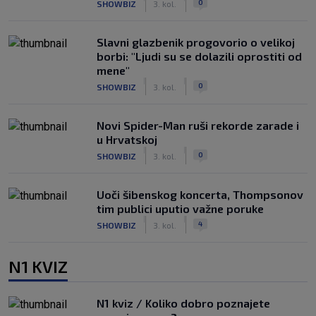
0
SHOWBIZ
3. kol.
Slavni glazbenik progovorio o velikoj
borbi: "Ljudi su se dolazili oprostiti od
mene"
|
|
0
SHOWBIZ
3. kol.
Novi Spider-Man ruši rekorde zarade i
u Hrvatskoj
|
|
0
SHOWBIZ
3. kol.
Uoči šibenskog koncerta, Thompsonov
tim publici uputio važne poruke
|
|
4
SHOWBIZ
3. kol.
N1 KVIZ
N1 kviz / Koliko dobro poznajete