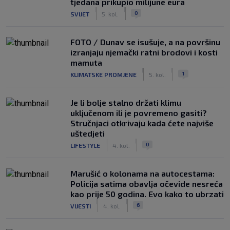
tjedana prikupio milijune eura
|
|
0
SVIJET
5. kol.
FOTO / Dunav se isušuje, a na površinu
izranjaju njemački ratni brodovi i kosti
mamuta
|
|
1
KLIMATSKE PROMJENE
5. kol.
Je li bolje stalno držati klimu
uključenom ili je povremeno gasiti?
Stručnjaci otkrivaju kada ćete najviše
uštedjeti
|
|
0
LIFESTYLE
4. kol.
Marušić o kolonama na autocestama:
Policija satima obavlja očevide nesreća
kao prije 50 godina. Evo kako to ubrzati
|
|
6
VIJESTI
4. kol.