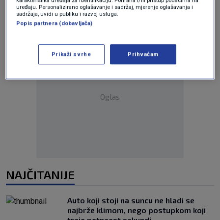
karakteristika uređaja za identifikaciju. Pohrana i/ili pristup podacima na
uređaju. Personalizirano oglašavanje i sadržaj, mjerenje oglašavanja i
sadržaja, uvidi u publiku i razvoj usluga.
Popis partnera (dobavljača)
Prikaži svrhe
Prihvaćam
Oglas
NAJČITANIJE
Auto koji stoji na suncu ne hladi se
najbrže klimom, nego postupkom koji
traje petnaest sekundi