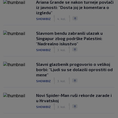
Ariana Grande se nakon turneje povlači
iz javnosti: "Dosta joj je komentara o
izgledu"
|
|
0
SHOWBIZ
4. kol.
Slavnom bendu zabranili ulazak u
Singapur zbog podrške Palestini:
"Nadrealno iskustvo"
|
|
0
SHOWBIZ
3. kol.
Slavni glazbenik progovorio o velikoj
borbi: "Ljudi su se dolazili oprostiti od
mene"
|
|
0
SHOWBIZ
3. kol.
Novi Spider-Man ruši rekorde zarade i
u Hrvatskoj
|
|
0
SHOWBIZ
3. kol.