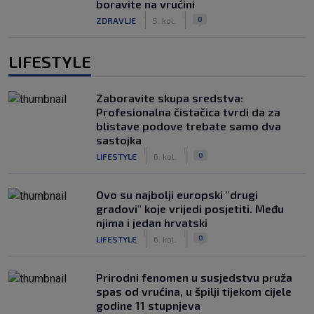
boravite na vrućini
|
|
0
ZDRAVLJE
5. kol.
LIFESTYLE
Zaboravite skupa sredstva:
Profesionalna čistačica tvrdi da za
blistave podove trebate samo dva
sastojka
|
|
0
LIFESTYLE
6. kol.
Ovo su najbolji europski "drugi
gradovi" koje vrijedi posjetiti. Među
njima i jedan hrvatski
|
|
0
LIFESTYLE
6. kol.
Prirodni fenomen u susjedstvu pruža
spas od vrućina, u špilji tijekom cijele
godine 11 stupnjeva