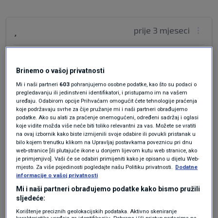
prije 3 mjeseci
¸
Na komu su to istraživali?
Brinemo o vašoj privatnosti
Na kobili?
Mi i naši partneri
603
pohranjujemo osobne podatke, kao što su podaci o
pregledavanju ili jedinstveni identifikatori, i pristupamo im na vašem
Odgovor
uređaju. Odabirom opcije Prihvaćam omogućit ćete tehnologije praćenja
koje podržavaju svrhe za čije pružanje mi i naši partneri obrađujemo
podatke. Ako su alati za praćenje onemogućeni, određeni sadržaj i oglasi
koje vidite možda više neće biti toliko relevantni za vas. Možete se vratiti
na ovaj izbornik kako biste izmijenili svoje odabire ili povukli pristanak u
bilo kojem trenutku klikom na Upravljaj postavkama poveznicu pri dnu
web-stranice [ili plutajuće ikone u donjem lijevom kutu web stranice, ako
je primjenjivo]. Vaši će se odabiri primijeniti kako je opisano u dijelu Web-
mjesto. Za više pojedinosti pogledajte našu Politiku privatnosti.
Dodatne
informacije o vašoj privatnosti
Mi i naši partneri obrađujemo podatke kako bismo pružili
Oglas
sljedeće:
Korištenje preciznih geolokacijskih podataka. Aktivno skeniranje