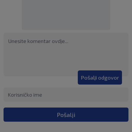
Pošalji odgovor
Pošalji