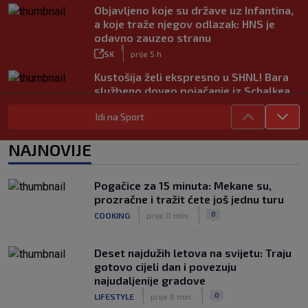
Objavljeno koje su države uz Infantina,
a koje traže njegov odlazak: HNS je
odavno zauzeo stranu
|
SK
prije 5 h
Kustošija želi ekspresno u SHNL! Bara
službeno doveo pojačanje iz Schalkea
|
SK
prije 4 h
Idi na Sport
Tomiyasu se vraća u Premier ligu,
postat će suigrač bivšeg Vatrenog
NAJNOVIJE
|
SK
prije 3 h
Veliko priznanje za hrvatskog
Pogačice za 15 minuta: Mekane su,
stručnjaka: Jurica Žuža novi je pomoćni
prozračne i tražit ćete još jednu turu
trener Barcelone
|
|
0
COOKING
prije 0 min.
|
SK
prije 2 h
Deset najdužih letova na svijetu: Traju
gotovo cijeli dan i povezuju
najudaljenije gradove
|
|
0
LIFESTYLE
prije 6 min.