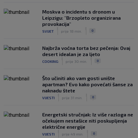
Moskva o incidentu s dronom u
Leipzigu: "Brzopleto organizirana
provokacija"
|
|
0
SVIJET
prije 18 min.
Najbrža voćna torta bez pečenja: Ovaj
desert idealan je za ljeto
|
|
0
COOKING
prije 30 min.
Što učiniti ako vam gosti unište
apartman? Evo kako povećati šanse za
naknadu štete
|
|
0
VIJESTI
prije 31 min.
Energetski stručnjak: Iz više razloga ne
očekujem nestašice niti poskupljenja
električne energije
|
|
0
VIJESTI
prije 49 min.