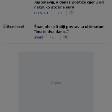
Jugoslaviji, a danas postiže cijenu od
nekoliko stotina eura
|
|
0
LIFESTYLE
5. kol.
Španjolska Italiji postavila ultimatum:
"Imate dva dana..."
|
|
0
SVIJET
7. kol.
Oglas