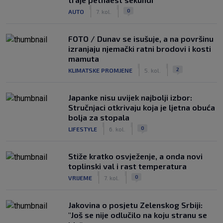
|
|
0
AUTO
7. kol.
FOTO / Dunav se isušuje, a na površinu
izranjaju njemački ratni brodovi i kosti
mamuta
|
|
2
KLIMATSKE PROMJENE
5. kol.
Japanke nisu uvijek najbolji izbor:
Stručnjaci otkrivaju koja je ljetna obuća
bolja za stopala
|
|
0
LIFESTYLE
6. kol.
Stiže kratko osvježenje, a onda novi
toplinski val i rast temperatura
|
|
0
VRIJEME
7. kol.
Jakovina o posjetu Zelenskog Srbiji:
"Još se nije odlučilo na koju stranu se