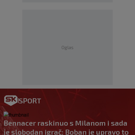
Oglas
SPORT
Bennacer raskinuo s Milanom i sada
je slobodan igrač: Boban je upravo to