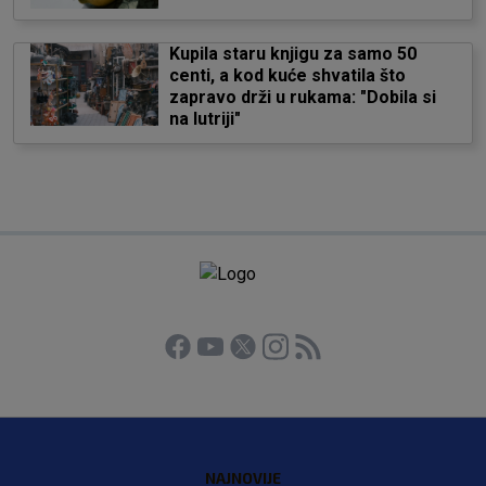
Kupila staru knjigu za samo 50
centi, a kod kuće shvatila što
zapravo drži u rukama: "Dobila si
na lutriji"
NAJNOVIJE