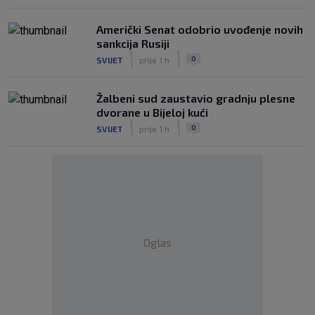
Američki Senat odobrio uvođenje novih
sankcija Rusiji
|
|
0
SVIJET
prije 1 h
Žalbeni sud zaustavio gradnju plesne
dvorane u Bijeloj kući
|
|
0
SVIJET
prije 1 h
Oglas