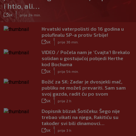
i htio, ali…
|
SK
prije 24 min.
Hrvatski vaterpolisti do 16 godina u
polufinalu SP-a protiv Srbije!
|
SK
prije 36 min.
VIDEO / Počela nam je ‘Cvajta’! Brekalo
solidan u gostujućoj pobjedi Herthe
kod Bochuma
|
SK
prije 54 min.
Božić za SK: Zadar je dvosjekli mač,
publiku ne možeš prevariti. Sam sam
svoj gazda, radit ću po svom
|
SK
prije 2 h
Dopisnik blizak Šotičeku: Šego nije
trebao vikati na njega, Rakitiću su
također svi bili dinamovci…
|
SK
prije 3 h