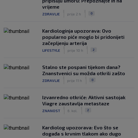
pripisuju umoru: Prepoznajte ih na
vrijeme
|
|
0
ZDRAVLJE
prije 2 h
Kardiologinja upozorava: Ovo
popularno piće moglo bi pridonijeti
začepljenju arterija
|
|
2
LIFESTYLE
prije 10 h
Stalno ste pospani tijekom dana?
Znanstvenici su možda otkrili zašto
|
|
0
ZDRAVLJE
prije 11 h
Izvanredno otkriće: Aktivni sastojak
Viagre zaustavlja metastaze
|
|
2
ZNANOST
6. kol.
Kardiolog upozorava: Evo što se
događa s krvnim tlakom ako dugo