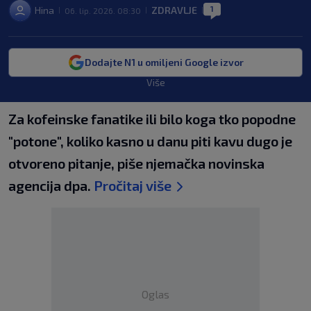
1
Hina
ZDRAVLJE
06. lip. 2026. 08:30
|
|
|
Dodajte N1 u omiljeni Google izvor
Više
Za kofeinske fanatike ili bilo koga tko popodne
"potone", koliko kasno u danu piti kavu dugo je
otvoreno pitanje, piše njemačka novinska
agencija dpa.
Pročitaj više
Oglas