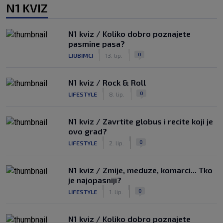
N1 KVIZ
N1 kviz / Koliko dobro poznajete
pasmine pasa?
|
|
0
LJUBIMCI
13. lip.
N1 kviz / Rock & Roll
|
|
0
LIFESTYLE
8. lip.
N1 kviz / Zavrtite globus i recite koji je
ovo grad?
|
|
0
LIFESTYLE
2. lip.
N1 kviz / Zmije, meduze, komarci... Tko
je najopasniji?
|
|
0
LIFESTYLE
1. lip.
N1 kviz / Koliko dobro poznajete