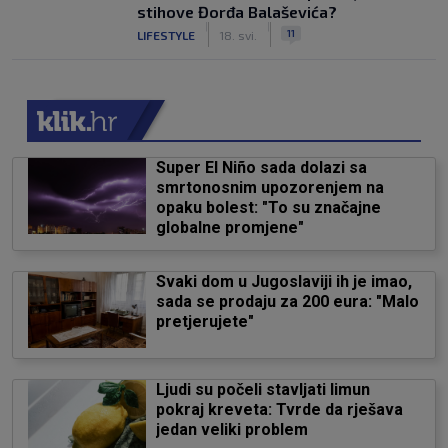
stihove Đorđa Balaševića?
|
|
11
LIFESTYLE
18. svi.
Super El Niño sada dolazi sa
smrtonosnim upozorenjem na
opaku bolest: "To su značajne
globalne promjene"
Svaki dom u Jugoslaviji ih je imao,
sada se prodaju za 200 eura: "Malo
pretjerujete"
Ljudi su počeli stavljati limun
pokraj kreveta: Tvrde da rješava
jedan veliki problem