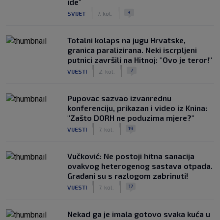
ide"
|
|
3
SVIJET
7. kol.
Totalni kolaps na jugu Hrvatske,
granica paralizirana. Neki iscrpljeni
putnici završili na Hitnoj: "Ovo je teror!"
|
|
7
VIJESTI
2. kol.
Pupovac sazvao izvanrednu
konferenciju, prikazan i video iz Knina:
"Zašto DORH ne poduzima mjere?"
|
|
19
VIJESTI
7. kol.
Vučković: Ne postoji hitna sanacija
ovakvog heterogenog sastava otpada.
Građani su s razlogom zabrinuti!
|
|
17
VIJESTI
7. kol.
Nekad ga je imala gotovo svaka kuća u