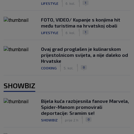
|
|
1
LIFESTYLE
6. kol.
FOTO, VIDEO/ Kupanje s konjima hit
među turistima na hrvatskoj obali
|
|
1
LIFESTYLE
6. kol.
Ovaj grad proglašen je kulinarskom
prijestolnicom svijeta, a nije daleko od
Hrvatske
|
|
0
COOKING
5. kol.
SHOWBIZ
Bijela kuća razbjesnila fanove Marvela,
Spider-Manom promovirali
deportacije: Sramim se!
|
|
0
SHOWBIZ
prije 2 h