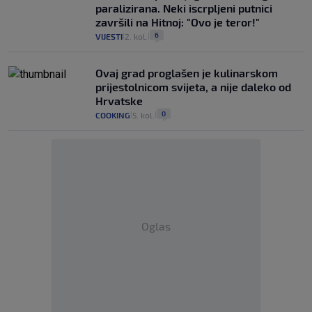
paralizirana. Neki iscrpljeni putnici
završili na Hitnoj: "Ovo je teror!"
6
VIJESTI
2. kol.
|
|
Ovaj grad proglašen je kulinarskom
prijestolnicom svijeta, a nije daleko od
Hrvatske
0
COOKING
5. kol.
|
|
Oglas