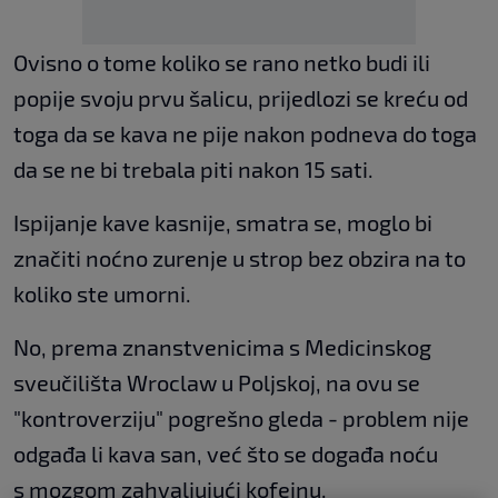
Ovisno o tome koliko se rano netko budi ili
popije svoju prvu šalicu, prijedlozi se kreću od
toga da se kava ne pije nakon podneva do toga
da se ne bi trebala piti nakon 15 sati.
Ispijanje kave kasnije, smatra se, moglo bi
značiti noćno zurenje u strop bez obzira na to
koliko ste umorni.
No, prema znanstvenicima s Medicinskog
sveučilišta Wroclaw u Poljskoj, na ovu se
"kontroverziju" pogrešno gleda - problem nije
odgađa li kava san, već što se događa noću
s mozgom zahvaljujući kofeinu.