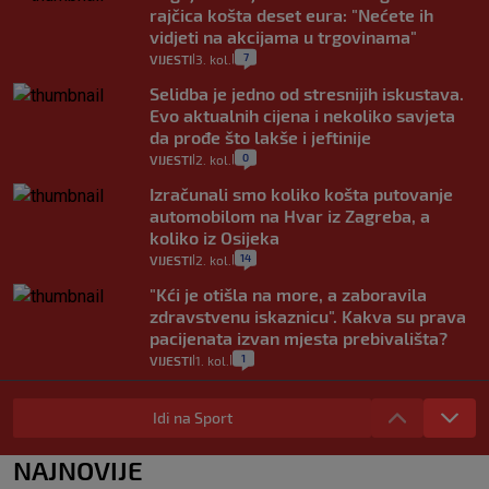
rajčica košta deset eura: "Nećete ih
vidjeti na akcijama u trgovinama"
7
VIJESTI
3. kol.
|
|
Selidba je jedno od stresnijih iskustava.
Evo aktualnih cijena i nekoliko savjeta
da prođe što lakše i jeftinije
0
VIJESTI
2. kol.
|
|
Izračunali smo koliko košta putovanje
automobilom na Hvar iz Zagreba, a
koliko iz Osijeka
14
VIJESTI
2. kol.
|
|
"Kći je otišla na more, a zaboravila
zdravstvenu iskaznicu". Kakva su prava
pacijenata izvan mjesta prebivališta?
1
VIJESTI
1. kol.
|
|
Provjerili smo "što ćemo onda" ako
Plenković na 15 dana ukine mjere: "Ne bi
Idi na Sport
se dogodilo ništa. Vlada se zaljubila u te
intervencije"
NAJNOVIJE
25
VIJESTI
30. srp.
|
|