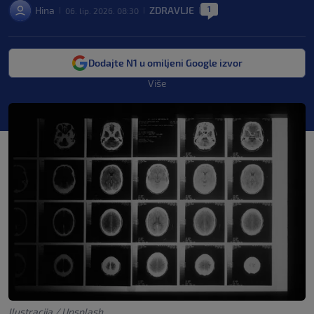
1
Hina
ZDRAVLJE
06. lip. 2026. 08:30
|
|
|
Dodajte N1 u omiljeni Google izvor
Više
Ilustracija / Unsplash