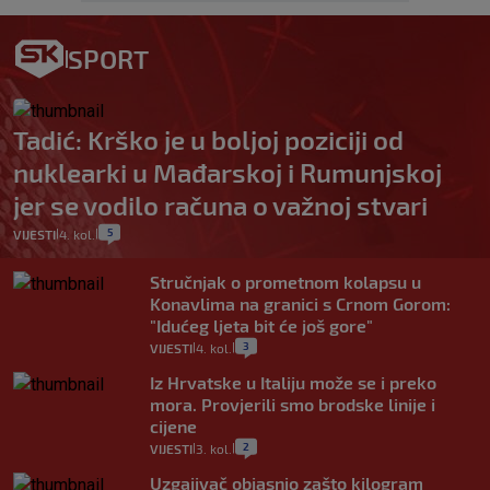
SPORT
Tadić: Krško je u boljoj poziciji od
nuklearki u Mađarskoj i Rumunjskoj
jer se vodilo računa o važnoj stvari
5
VIJESTI
4. kol.
|
|
Stručnjak o prometnom kolapsu u
Konavlima na granici s Crnom Gorom:
"Idućeg ljeta bit će još gore"
3
VIJESTI
4. kol.
|
|
Iz Hrvatske u Italiju može se i preko
mora. Provjerili smo brodske linije i
cijene
2
VIJESTI
3. kol.
|
|
Uzgajivač objasnio zašto kilogram