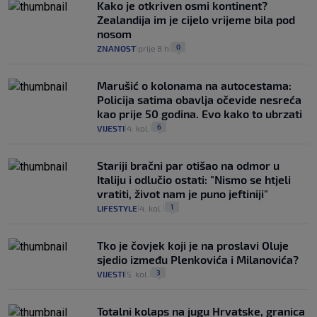
Kako je otkriven osmi kontinent?
Zealandija im je cijelo vrijeme bila pod
nosom
0
ZNANOST
prije 8 h
|
|
Marušić o kolonama na autocestama:
Policija satima obavlja očevide nesreća
kao prije 50 godina. Evo kako to ubrzati
6
VIJESTI
4. kol.
|
|
Stariji bračni par otišao na odmor u
Italiju i odlučio ostati: "Nismo se htjeli
vratiti, život nam je puno jeftiniji"
1
LIFESTYLE
4. kol.
|
|
Tko je čovjek koji je na proslavi Oluje
sjedio između Plenkovića i Milanovića?
3
VIJESTI
5. kol.
|
|
Totalni kolaps na jugu Hrvatske, granica