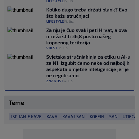
LIFESTYLE
5. lip.
|
Koliko dugo treba držati plank? Evo
što kažu stručnjaci
LIFESTYLE
4. lip.
|
Za nju je čuo svaki peti Hrvat, a ova
mreža štiti 36,8 posto našeg
kopnenog teritorija
VIJESTI
6. lip.
|
Svjetska stručnjakinja za etiku u AI-u
za N1: Izgubit ćemo neke od najboljih
aspekata umjetne inteligencije jer je
ne reguliramo
ZNANOST
4. lip.
|
Teme
ISPIJANJE KAVE
KAVA
KAVA I SAN
KOFEIN
SAN
UTJECA