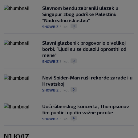
Slavnom bendu zabranili ulazak u
Singapur zbog podrške Palestini:
"Nadrealno iskustvo"
0
SHOWBIZ
3. kol.
|
|
Slavni glazbenik progovorio o velikoj
borbi: "Ljudi su se dolazili oprostiti od
mene"
0
SHOWBIZ
3. kol.
|
|
Novi Spider-Man ruši rekorde zarade i u
Hrvatskoj
0
SHOWBIZ
3. kol.
|
|
Uoči šibenskog koncerta, Thompsonov
tim publici uputio važne poruke
4
SHOWBIZ
3. kol.
|
|
N1 KVIZ