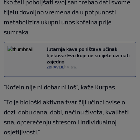
tko želi poboljšati svoj san trebao dati svome
tijelu dovoljno vremena da u potpunosti
metabolizira ukupni unos kofeina prije
sumraka.
Jutarnja kava poništava učinak
lijekova: Evo koje ne smijete uzimati
zajedno
ZDRAVLJE
14. tra.
|
"Kofein nije ni dobar ni loš", kaže Kurpas.
"To je biološki aktivna tvar čiji učinci ovise o
dozi, dobu dana, dobi, načinu života, kvaliteti
sna, opterećenju stresom i individualnoj
osjetljivosti."