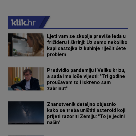
Ljeti vam se skuplja previše leda u
frižideru i škrinji: Uz samo nekoliko
kapi sastojka iz kuhinje riješit ćete
problem
Predvidio pandemiju i Veliku krizu,
a sada ima loše vijesti: "Tri godine
proučavam to i iskreno sam
zabrinut"
Znanstvenik detaljno objasnio
kako se treba uništiti asteroid koji
prijeti razoriti Zemlju: "To je jedini
način"