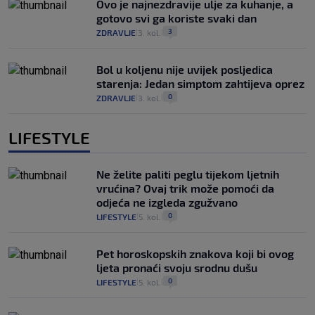
Ovo je najnezdravije ulje za kuhanje, a
gotovo svi ga koriste svaki dan
3
ZDRAVLJE
3. kol.
|
|
Bol u koljenu nije uvijek posljedica
starenja: Jedan simptom zahtijeva oprez
0
ZDRAVLJE
3. kol.
|
|
LIFESTYLE
Ne želite paliti peglu tijekom ljetnih
vrućina? Ovaj trik može pomoći da
odjeća ne izgleda zgužvano
0
LIFESTYLE
5. kol.
|
|
Pet horoskopskih znakova koji bi ovog
ljeta pronaći svoju srodnu dušu
0
LIFESTYLE
5. kol.
|
|