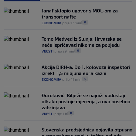
Analitičar o Mostu: Oni su u yin-yang
Janaf sklopio ugovor s MOL-om za
poziciji i imaju drugog najpoznatijeg
transport nafte
bravara u povijesti Hrvatske
0
EKONOMIJA
prije 17 min
|
|
16
VIJESTI
30. srp.
|
|
Tomo Medved iz Slunja: Hrvatska se
neće ispričavati nikome za pobjedu
0
VIJESTI
prije 29 min
|
|
Akcija DIRH-a: Do 1. kolovoza inspektori
izrekli 1,5 milijuna eura kazni
0
EKONOMIJA
prije 41 min
|
|
Đuroković: Bilježe se najniži vodostaji
otkako postoje mjerenja, a ovo posebno
zabrinjava
0
VIJESTI
prije 1 h
|
|
Slovenska predsjednica objavila otpusno
pismo nakon sumnji u težinu ozljeda