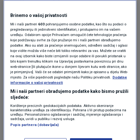
Učinci se ne manifestiraju uvijek kao kraći san
Brinemo o vašoj privatnosti
ili poteškoće s usnivanjem, otkrio je tim,
Mi i naši partneri
603
pohranjujemo osobne podatke, kao što su podaci o
pregledavanju ili jedinstveni identifikatori, i pristupamo im na vašem
upozoravajući da se šteta kvaliteti noćnog
uređaju. Odabirom opcije Prihvaćam omogućit ćete tehnologije praćenja
koje podržavaju svrhe za čije pružanje mi i naši partneri obrađujemo
odmora nanosi izazivanjem "plitkog" sna.
podatke. Ako su alati za praćenje onemogućeni, određeni sadržaj i oglasi
koje vidite možda više neće biti toliko relevantni za vas. Možete se vratiti
na ovaj izbornik kako biste izmijenili svoje odabire ili povukli pristanak u
Iznenađujući učinci koje kava ima na
bilo kojem trenutku klikom na Upravljaj postavkama poveznicu pri dnu
mozak
web-stranice [ili plutajuće ikone u donjem lijevom kutu web stranice, ako
ZDRAVLJE
28. tra.
|
je primjenjivo]. Vaši će se odabiri primijeniti kako je opisano u dijelu Web-
mjesto. Za više pojedinosti pogledajte našu Politiku privatnosti.
Dodatne
Pet uobičajenih navika ispijanja kave
informacije o vašoj privatnosti
koje biste trebali izbjegavati
Mi i naši partneri obrađujemo podatke kako bismo pružili
ZDRAVLJE
14. svi.
|
sljedeće:
Korištenje preciznih geolokacijskih podataka. Aktivno skeniranje
karakteristika uređaja za identifikaciju. Pohrana i/ili pristup podacima na
„Tijelo može provesti osam sati u krevetu, ali
uređaju. Personalizirano oglašavanje i sadržaj, mjerenje oglašavanja i
sadržaja, uvidi u publiku i razvoj usluga.
mozak se možda neće u potpunosti obnoviti“,
Popis partnera (dobavljača)
poručuju znanstvenici, navodeći