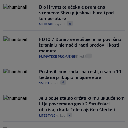
Dio Hrvatske očekuje promjena
vremena: Stižu pljuskovi, bura i pad
temperature
0
VRIJEME
prije 8 h
|
|
FOTO / Dunav se isušuje, a na površinu
izranjaju njemački ratni brodovi i kosti
mamuta
1
KLIMATSKE PROMJENE
5. kol.
|
|
Postavili novi radar na cesti, u samo 10
tjedana prikupio milijune eura
0
SVIJET
5. kol.
|
|
Je li bolje stalno držati klimu uključenom
ili je povremeno gasiti? Stručnjaci
otkrivaju kada ćete najviše uštedjeti
0
LIFESTYLE
4. kol.
|
|