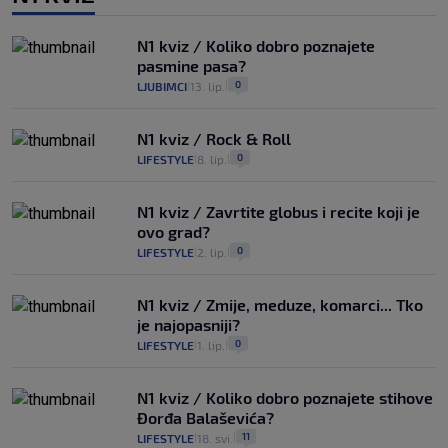
N1 kviz / Koliko dobro poznajete
pasmine pasa?
0
LJUBIMCI
13. lip.
|
|
N1 kviz / Rock & Roll
0
LIFESTYLE
8. lip.
|
|
N1 kviz / Zavrtite globus i recite koji je
ovo grad?
0
LIFESTYLE
2. lip.
|
|
N1 kviz / Zmije, meduze, komarci... Tko
je najopasniji?
0
LIFESTYLE
1. lip.
|
|
N1 kviz / Koliko dobro poznajete stihove
Đorđa Balaševića?
11
LIFESTYLE
18. svi.
|
|