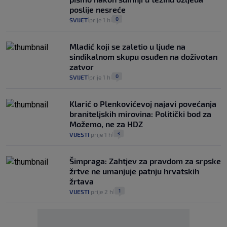
poslije nesreće
0
SVIJET
prije 1 h
|
|
Mladić koji se zaletio u ljude na
sindikalnom skupu osuđen na doživotan
zatvor
0
SVIJET
prije 1 h
|
|
Klarić o Plenkovićevoj najavi povećanja
braniteljskih mirovina: Politički bod za
Možemo, ne za HDZ
3
VIJESTI
prije 1 h
|
|
Šimpraga: Zahtjev za pravdom za srpske
žrtve ne umanjuje patnju hrvatskih
žrtava
1
VIJESTI
prije 2 h
|
|