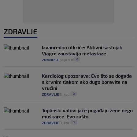
ZDRAVLJE
Izvanredno otkriće: Aktivni sastojak
Viagre zaustavlja metastaze
2
ZNANOST
prije 8 h
|
|
Kardiolog upozorava: Evo što se događa
s krvnim tlakom ako dugo boravite na
vrućini
0
ZDRAVLJE
5. kol.
|
|
Toplinski valovi jače pogađaju žene nego
muškarce. Evo zašto
1
ZDRAVLJE
3. kol.
|
|