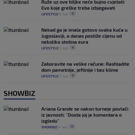
Ruže uz ove biljke neće bujno cvjetati:
Evo koje greške treba izbjegavati
0
LIFESTYLE
5. kol.
|
|
Nekad ga je imala gotovo svaka kuća u
Jugoslaviji, a danas postiže cijenu od
nekoliko stotina eura
0
LIFESTYLE
5. kol.
|
|
Zaboravite na velike račune: Rashladite
dom pametnije, jeftinije i bez klime
0
LIFESTYLE
5. kol.
|
|
SHOWBIZ
Ariana Grande se nakon turneje povlači
iz javnosti: "Dosta joj je komentara o
izgledu"
0
SHOWBIZ
4. kol.
|
|