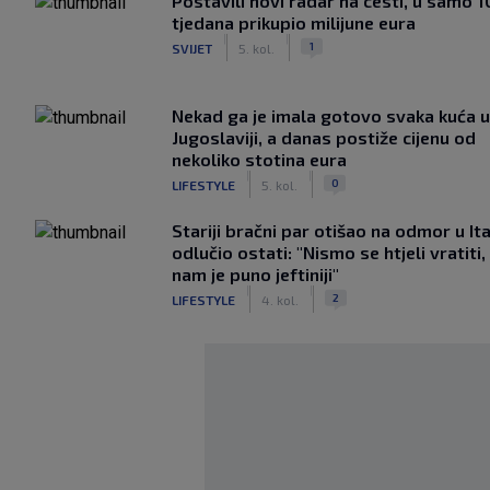
Postavili novi radar na cesti, u samo 1
tjedana prikupio milijune eura
|
|
1
SVIJET
5. kol.
Nekad ga je imala gotovo svaka kuća u
Jugoslaviji, a danas postiže cijenu od
nekoliko stotina eura
|
|
0
LIFESTYLE
5. kol.
Stariji bračni par otišao na odmor u Ital
odlučio ostati: "Nismo se htjeli vratiti,
nam je puno jeftiniji"
|
|
2
LIFESTYLE
4. kol.