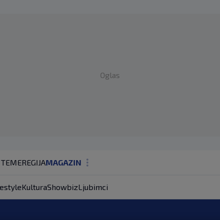
Oglas
 TEME
REGIJA
MAGAZIN
N1 KOMENTAR
festyle
Kultura
Showbiz
Ljubimci
KOLUMNE