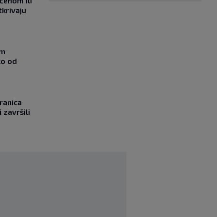
učenom ili
tkrivaju
om
ko od
ranica
 završili