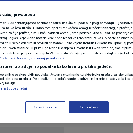
N1(DIS)INFO
ja za kuhanje kod
KLIMATSKE PROMJENE
 vašoj privatnosti
rtneri
603
pohranjujemo osobne podatke, kao što su podaci o pregledavanju ili jedinstveni 
FOTO
o im na vašem uređaju. Odabirom opcije Prihvaćam omogućit ćete tehnologije praćenja
vrhe za čije pružanje mi i naši partneri obrađujemo podatke. Ako su alati za praćenje
žaj i oglasi koje vidite možda više neće biti toliko relevantni za vas. Možete se vratiti n
VIDEO
zmijenili svoje odabire ili povukli pristanak u bilo kojem trenutku klikom na Upravljaj p
ntara
i dnu web-stranice [ili plutajuće ikone u donjem lijevom kutu web stranice, ako je primje
rimijeniti kako je opisano u dijelu Web-mjesto. Za više pojedinosti pogledajte našu Politi
Dodatne informacije o vašoj privatnosti
 partneri obrađujemo podatke kako bismo pružili sljedeće:
reciznih geolokacijskih podataka. Aktivno skeniranje karakteristika uređaja za identifika
p podacima na uređaju. Personalizirano oglašavanje i sadržaj, mjerenje oglašavanja i sadr
zvoj usluga.
era (dobavljača)
a zdravlje srca ona s malo masti ili bez masti, pa 
(što je prilično teško). No, kardiolozi kažu da poj
Prikaži svrhe
Prihvaćam
še