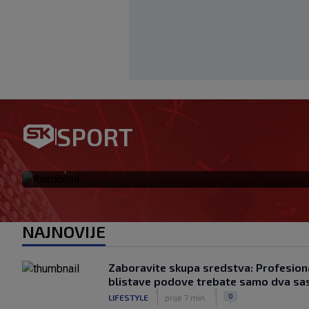
SPORT
Ovo se Hajduku nije dogodilo
|
SK
prije 2 h
NAJNOVIJE
Zaboravite skupa sredstva: Profesiona
blistave podove trebate samo dva sa
|
|
0
LIFESTYLE
prije 7 min.