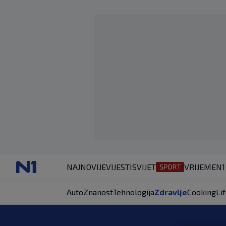
NAJNOVIJE
VIJESTI
SVIJET
VRIJEME
N1
Auto
Znanost
Tehnologija
Zdravlje
Cooking
Li