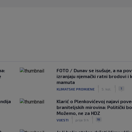
na:
FOTO / Dunav se isušuje, a na pov
e
izranjaju njemački ratni brodovi i 
mamuta
|
|
1
KLIMATSKE PROMJENE
5. kol.
ndija
Klarić o Plenkovićevoj najavi pove
braniteljskih mirovina: Politički b
Možemo, ne za HDZ
|
|
16
VIJESTI
prije 9 h