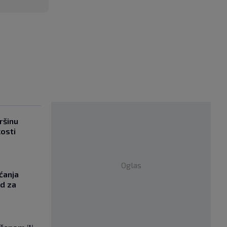
ršinu
kosti
Oglas
ćanja
od za