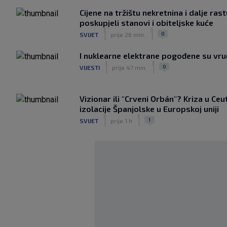
Cijene na tržištu nekretnina i dalje ras
poskupjeli stanovi i obiteljske kuće
|
|
0
SVIJET
prije 26 min.
I nuklearne elektrane pogođene su vr
|
|
0
VIJESTI
prije 47 min.
Vizionar ili "Crveni Orbán"? Kriza u Ceu
izolacije Španjolske u Europskoj uniji
|
|
1
SVIJET
prije 1 h