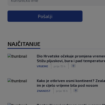
Pošalji
NAJČITANIJE
Dio Hrvatske očekuje promjena vreme
Stižu pljuskovi, bura i pad temperatur
|
|
0
VRIJEME
prije 15 h
Kako je otkriven osmi kontinent? Zeala
im je cijelo vrijeme bila pod nosom
|
|
0
ZNANOST
prije 16 h