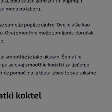
ata, pola šalice zamrznutih kupina; 1
ca meda po izboru.
e samelje popijte ujutro. Ovo je više kao
iju. Ovaj smoothie može zamijeniti doručak.
de.
aj smoothie je jako ukusan. Špinat je
pa se ovaj smoothie koristi i za lječenje
r će pomoći da iz tijela izbacite sve toksine
atki koktel