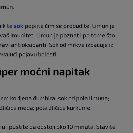
limun.
ik te
sok
popijte čim se probudite. Limun je
 vaš imunitet. Limun je poznat i po tome što
pravi antioksidanti. Sok od mrkve izbacuje iz
čavajući pojavu bolesti.
uper moćni napitak
1 cm korijena đumbira; sok od pola limuna;
žličica meda; pola žličice kurkume.
 i pustite da odstoji oko 10 minuta. Stavite