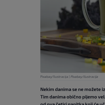
Pixabay/Ilustracija
|
Pixabay/Ilustracija
Nekim danima se ne možete izv
Tim danima obično pijemo velik
od ova četiri napitka koji će uč