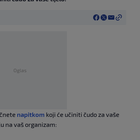
Oglas
očnete
napitkom
koji će učiniti čudo za vaše
luju na vaš organizam: