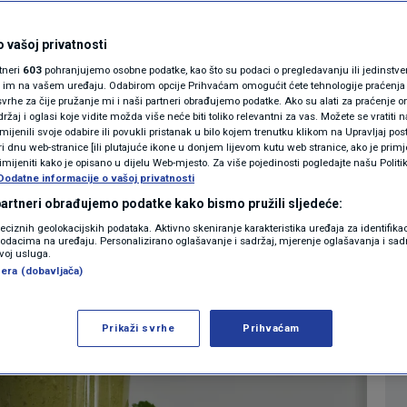
na prazan želudac
MAGAZIN
N1 KOMENTAR
 vašoj privatnosti
pitak: Daje energiju,
rtneri
603
pohranjujemo osobne podatke, kao što su podaci o pregledavanju ili jedinstveni 
KOLUMNE
o im na vašem uređaju. Odabirom opcije Prihvaćam omogućit ćete tehnologije praćenja
nje i topi kilograme
vrhe za čije pružanje mi i naši partneri obrađujemo podatke. Ako su alati za praćenje
žaj i oglasi koje vidite možda više neće biti toliko relevantni za vas. Možete se vratiti n
N1(DIS)INFO
zmijenili svoje odabire ili povukli pristanak u bilo kojem trenutku klikom na Upravljaj p
i dnu web-stranice [ili plutajuće ikone u donjem lijevom kutu web stranice, ako je primje
0
ZDRAVLJE
komentara
|
KLIMATSKE PROMJENE
rimijeniti kako je opisano u dijelu Web-mjesto. Za više pojedinosti pogledajte našu Politi
Dodatne informacije o vašoj privatnosti
FOTO
 partneri obrađujemo podatke kako bismo pružili sljedeće:
Više
reciznih geolokacijskih podataka. Aktivno skeniranje karakteristika uređaja za identifika
p podacima na uređaju. Personalizirano oglašavanje i sadržaj, mjerenje oglašavanja i sadr
VIDEO
zvoj usluga.
era (dobavljača)
Prikaži svrhe
Prihvaćam