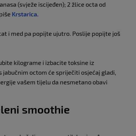
nasa (svježe iscijeđen); 2 žlice octa od
piše
Krstarica.
t i med pa popijte ujutro. Poslije popijte još
ite kilograme i izbacite toksine iz
 jabučnim octom će spriječiti osjećaj gladi,
energije vašem tijelu da nesmetano obavi
eleni smoothie