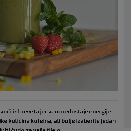
ući iz kreveta jer vam nedostaje energije.
e količine kofeina, ali bolje izaberite jedan
initi čudo za vaše tijelo.