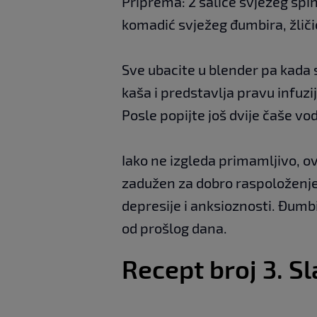
Priprema: 2 šalice svježeg špin
komadić svježeg đumbira, žliči
Sve ubacite u blender pa kada s
kaša i predstavlja pravu infuz
Posle popijte još dvije čaše vo
Iako ne izgleda primamljivo, ov
zadužen za dobro raspoloženje 
depresije i anksioznosti. Đumbi
od prošlog dana.
Recept broj 3. Sl