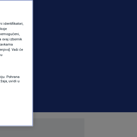
identifikatori,
 koje
 onemogućeni,
a ovaj izbornik
ostavkama
njivo]. Vaši će
ku
ciju. Pohrana
žaja, uvidi u