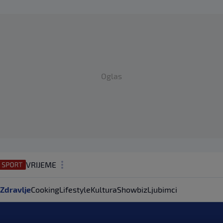
Oglas
VRIJEME
N1 TEME
Zdravlje
Cooking
Lifestyle
Kultura
Showbiz
Ljubimci
REGIJA