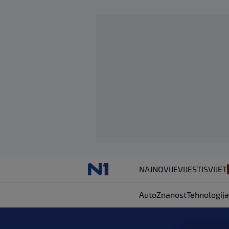
NAJNOVIJE
VIJESTI
SVIJET
Auto
Znanost
Tehnologija