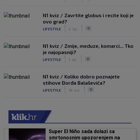
N1 kviz / Zavrtite globus i recite koji je
ovo grad?
|
|
0
LIFESTYLE
2. lip.
N1 kviz / Zmije, meduze, komarci... Tko
je najopasniji?
|
|
0
LIFESTYLE
1. lip.
N1 kviz / Koliko dobro poznajete
stihove Đorđa Balaševića?
|
|
11
LIFESTYLE
18. svi.
Super El Niño sada dolazi sa
smrtonosnim upozorenjem na