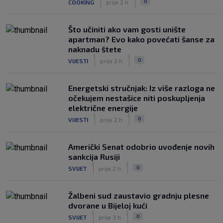
0
COOKING
prije 2 h
Što učiniti ako vam gosti unište
apartman? Evo kako povećati šanse za
naknadu štete
|
|
0
VIJESTI
prije 2 h
Energetski stručnjak: Iz više razloga ne
očekujem nestašice niti poskupljenja
električne energije
|
|
0
VIJESTI
prije 2 h
Američki Senat odobrio uvođenje novih
sankcija Rusiji
|
|
0
SVIJET
prije 2 h
Žalbeni sud zaustavio gradnju plesne
dvorane u Bijeloj kući
|
|
0
SVIJET
prije 3 h