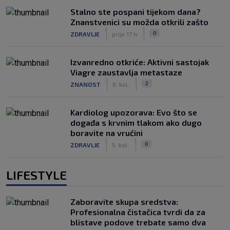
Stalno ste pospani tijekom dana?
Znanstvenici su možda otkrili zašto
|
|
0
ZDRAVLJE
prije 17 h
Izvanredno otkriće: Aktivni sastojak
Viagre zaustavlja metastaze
|
|
2
ZNANOST
6. kol.
Kardiolog upozorava: Evo što se
događa s krvnim tlakom ako dugo
boravite na vrućini
|
|
0
ZDRAVLJE
5. kol.
LIFESTYLE
Zaboravite skupa sredstva:
Profesionalna čistačica tvrdi da za
blistave podove trebate samo dva