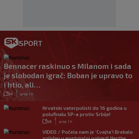
SPORT
Bennacer raskinuo s Milanom i sada
je slobodan igrač: Boban je upravo to
i htio, ali…
|
SK
prije 1 h
Hrvatski vaterpolisti do 16 godina u
polufinalu SP-a protiv Srbije!
|
SK
prije 1 h
VIDEO / Počela nam je ‘Cvajta’! Brekalo
solidan u gostujućoj pobjedi Herthe