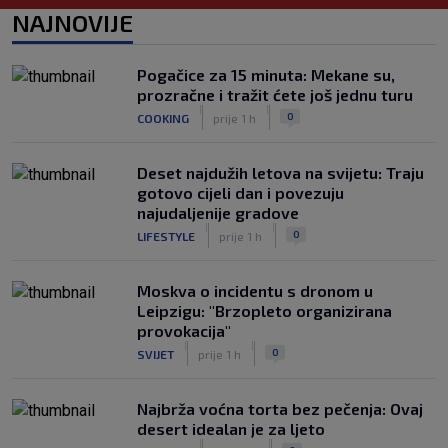
postat će suigrač bivšeg Vatrenog
NAJNOVIJE
|
SK
prije 5 h
Veliko priznanje za hrvatskog
Pogačice za 15 minuta: Mekane su,
stručnjaka: Jurica Žuža novi je pomoćni
prozračne i tražit ćete još jednu turu
trener Barcelone
|
|
0
COOKING
prije 1 h
|
SK
prije 3 h
Deset najdužih letova na svijetu: Traju
gotovo cijeli dan i povezuju
najudaljenije gradove
|
|
0
LIFESTYLE
prije 1 h
Moskva o incidentu s dronom u
Leipzigu: "Brzopleto organizirana
provokacija"
|
|
0
SVIJET
prije 1 h
Najbrža voćna torta bez pečenja: Ovaj
desert idealan je za ljeto
|
|