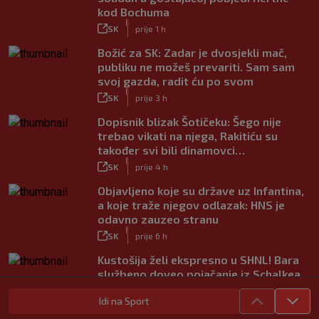
kod Bochuma
|
SK
prije 1 h
Božić za SK: Zadar je dvosjekli mač,
publiku ne možeš prevariti. Sam sam
svoj gazda, radit ću po svom
|
SK
prije 3 h
Dopisnik blizak Šotičeku: Šego nije
trebao vikati na njega, Rakitiću su
također svi bili dinamovci…
|
SK
prije 4 h
Objavljeno koje su države uz Infantina,
a koje traže njegov odlazak: HNS je
odavno zauzeo stranu
|
SK
prije 6 h
Kustošija želi ekspresno u SHNL! Bara
službeno doveo pojačanje iz Schalkea
|
SK
prije 5 h
Idi na Sport
Tomiyasu se vraća u Premier ligu,