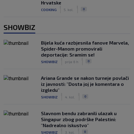
Hrvatske
|
|
0
COOKING
5. kol.
SHOWBIZ
Bijela kuća razbjesnila fanove Marvela,
Spider-Manom promovirali
deportacije: Sramim se!
|
|
0
SHOWBIZ
prije 6 h
Ariana Grande se nakon turneje povlači
iz javnosti: "Dosta joj je komentara o
izgledu"
|
|
0
SHOWBIZ
4. kol.
Slavnom bendu zabranili ulazak u
Singapur zbog podrške Palestini:
"Nadrealno iskustvo"
|
|
0
SHOWBIZ
3. kol.