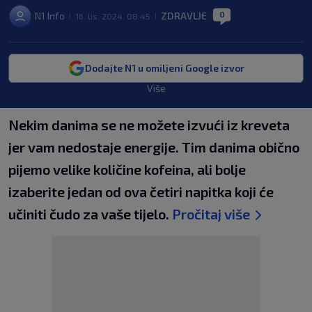
0
N1 Info
ZDRAVLJE
16. lis. 2024. 08:45
|
|
|
Dodajte N1 u omiljeni Google izvor
Više
Nekim danima se ne možete izvući iz kreveta
jer vam nedostaje energije. Tim danima obično
pijemo velike količine kofeina, ali bolje
izaberite jedan od ova četiri napitka koji će
učiniti čudo za vaše tijelo.
Pročitaj više