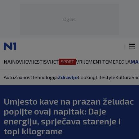
Oglas
NAJNOVIJE
VIJESTI
SVIJET
VRIJEME
N1 TEME
REGIJA
MA
Auto
Znanost
Tehnologija
Zdravlje
Cooking
Lifestyle
Kultura
Sh
Umjesto kave na prazan želudac
popijte ovaj napitak: Daje
energiju, sprječava starenje i
topi kilograme