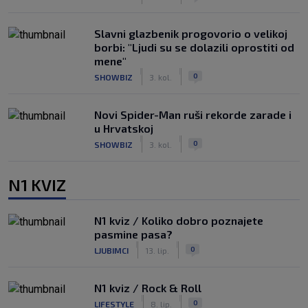
Slavni glazbenik progovorio o velikoj
borbi: "Ljudi su se dolazili oprostiti od
mene"
|
|
0
SHOWBIZ
3. kol.
Novi Spider-Man ruši rekorde zarade i
u Hrvatskoj
|
|
0
SHOWBIZ
3. kol.
N1 KVIZ
N1 kviz / Koliko dobro poznajete
pasmine pasa?
|
|
0
LJUBIMCI
13. lip.
N1 kviz / Rock & Roll
|
|
0
LIFESTYLE
8. lip.