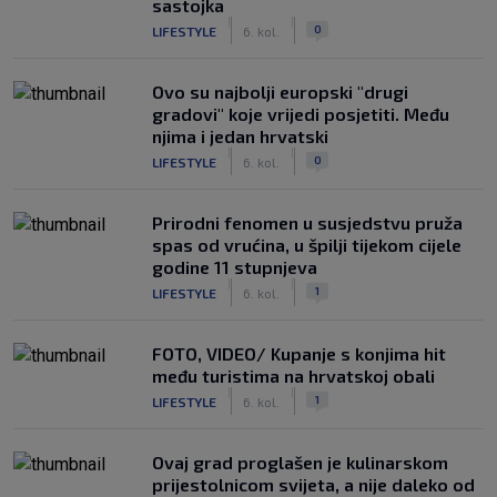
sastojka
|
|
0
LIFESTYLE
6. kol.
Ovo su najbolji europski "drugi
gradovi" koje vrijedi posjetiti. Među
njima i jedan hrvatski
|
|
0
LIFESTYLE
6. kol.
Prirodni fenomen u susjedstvu pruža
spas od vrućina, u špilji tijekom cijele
godine 11 stupnjeva
|
|
1
LIFESTYLE
6. kol.
FOTO, VIDEO/ Kupanje s konjima hit
među turistima na hrvatskoj obali
|
|
1
LIFESTYLE
6. kol.
Ovaj grad proglašen je kulinarskom
prijestolnicom svijeta, a nije daleko od