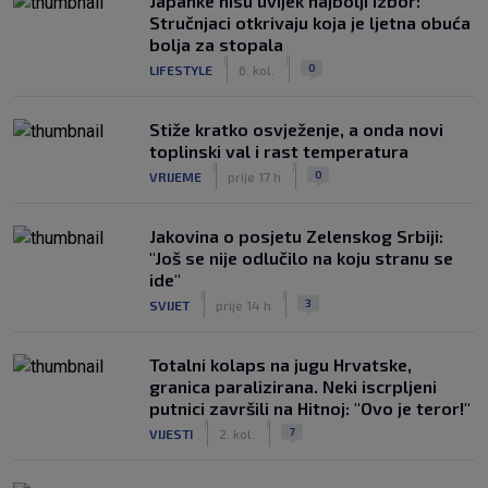
Japanke nisu uvijek najbolji izbor:
Stručnjaci otkrivaju koja je ljetna obuća
bolja za stopala
|
|
0
LIFESTYLE
6. kol.
Stiže kratko osvježenje, a onda novi
toplinski val i rast temperatura
|
|
0
VRIJEME
prije 17 h
Jakovina o posjetu Zelenskog Srbiji:
"Još se nije odlučilo na koju stranu se
ide"
|
|
3
SVIJET
prije 14 h
Totalni kolaps na jugu Hrvatske,
granica paralizirana. Neki iscrpljeni
putnici završili na Hitnoj: "Ovo je teror!"
|
|
7
VIJESTI
2. kol.