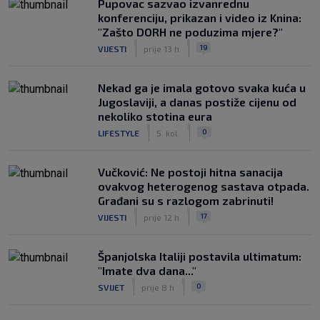
Pupovac sazvao izvanrednu
konferenciju, prikazan i video iz Knina:
"Zašto DORH ne poduzima mjere?"
|
|
19
VIJESTI
prije 13 h
Nekad ga je imala gotovo svaka kuća u
Jugoslaviji, a danas postiže cijenu od
nekoliko stotina eura
|
|
0
LIFESTYLE
5. kol.
Vučković: Ne postoji hitna sanacija
ovakvog heterogenog sastava otpada.
Građani su s razlogom zabrinuti!
|
|
17
VIJESTI
prije 12 h
Španjolska Italiji postavila ultimatum:
"Imate dva dana..."
|
|
0
SVIJET
prije 8 h