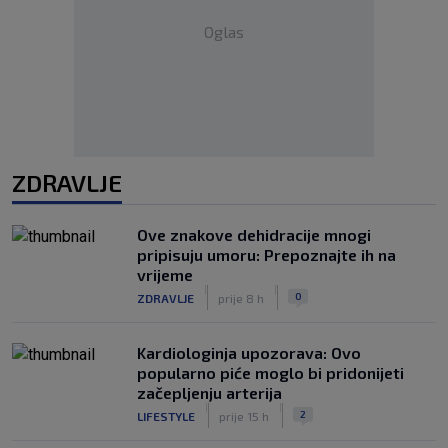
Oglas
ZDRAVLJE
Ove znakove dehidracije mnogi
pripisuju umoru: Prepoznajte ih na
vrijeme
|
|
0
ZDRAVLJE
prije 8 h
Kardiologinja upozorava: Ovo
popularno piće moglo bi pridonijeti
začepljenju arterija
|
|
2
LIFESTYLE
prije 15 h