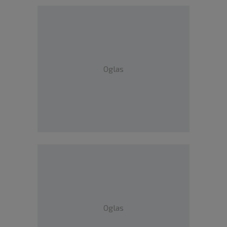
Oglas
Oglas