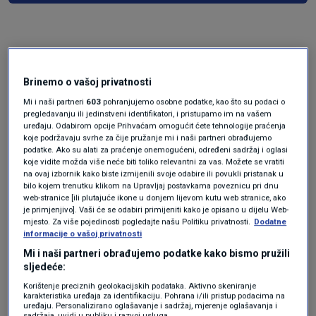
Brinemo o vašoj privatnosti
Mi i naši partneri
603
pohranjujemo osobne podatke, kao što su podaci o
pregledavanju ili jedinstveni identifikatori, i pristupamo im na vašem
uređaju. Odabirom opcije Prihvaćam omogućit ćete tehnologije praćenja
koje podržavaju svrhe za čije pružanje mi i naši partneri obrađujemo
Oglas
podatke. Ako su alati za praćenje onemogućeni, određeni sadržaj i oglasi
koje vidite možda više neće biti toliko relevantni za vas. Možete se vratiti
na ovaj izbornik kako biste izmijenili svoje odabire ili povukli pristanak u
bilo kojem trenutku klikom na Upravljaj postavkama poveznicu pri dnu
web-stranice [ili plutajuće ikone u donjem lijevom kutu web stranice, ako
je primjenjivo]. Vaši će se odabiri primijeniti kako je opisano u dijelu Web-
mjesto. Za više pojedinosti pogledajte našu Politiku privatnosti.
Dodatne
informacije o vašoj privatnosti
Mi i naši partneri obrađujemo podatke kako bismo pružili
sljedeće:
Korištenje preciznih geolokacijskih podataka. Aktivno skeniranje
karakteristika uređaja za identifikaciju. Pohrana i/ili pristup podacima na
uređaju. Personalizirano oglašavanje i sadržaj, mjerenje oglašavanja i
sadržaja, uvidi u publiku i razvoj usluga.