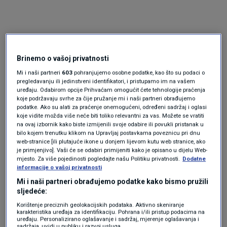
Brinemo o vašoj privatnosti
Mi i naši partneri
603
pohranjujemo osobne podatke, kao što su podaci o
pregledavanju ili jedinstveni identifikatori, i pristupamo im na vašem
uređaju. Odabirom opcije Prihvaćam omogućit ćete tehnologije praćenja
Oglas
koje podržavaju svrhe za čije pružanje mi i naši partneri obrađujemo
podatke. Ako su alati za praćenje onemogućeni, određeni sadržaj i oglasi
koje vidite možda više neće biti toliko relevantni za vas. Možete se vratiti
na ovaj izbornik kako biste izmijenili svoje odabire ili povukli pristanak u
bilo kojem trenutku klikom na Upravljaj postavkama poveznicu pri dnu
web-stranice [ili plutajuće ikone u donjem lijevom kutu web stranice, ako
je primjenjivo]. Vaši će se odabiri primijeniti kako je opisano u dijelu Web-
mjesto. Za više pojedinosti pogledajte našu Politiku privatnosti.
Dodatne
informacije o vašoj privatnosti
Mi i naši partneri obrađujemo podatke kako bismo pružili
sljedeće:
Korištenje preciznih geolokacijskih podataka. Aktivno skeniranje
karakteristika uređaja za identifikaciju. Pohrana i/ili pristup podacima na
uređaju. Personalizirano oglašavanje i sadržaj, mjerenje oglašavanja i
Oglas
sadržaja, uvidi u publiku i razvoj usluga.