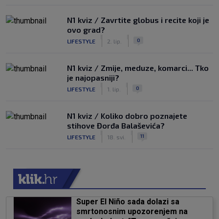
N1 kviz / Zavrtite globus i recite koji je
ovo grad?
|
|
0
LIFESTYLE
2. lip.
N1 kviz / Zmije, meduze, komarci... Tko
je najopasniji?
|
|
0
LIFESTYLE
1. lip.
N1 kviz / Koliko dobro poznajete
stihove Đorđa Balaševića?
|
|
11
LIFESTYLE
18. svi.
Super El Niño sada dolazi sa
smrtonosnim upozorenjem na