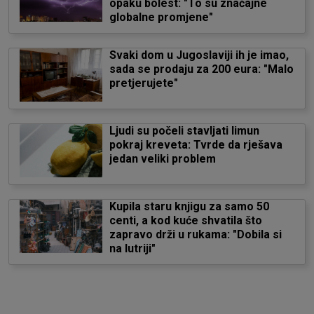
opaku bolest: "To su značajne
globalne promjene"
Svaki dom u Jugoslaviji ih je imao,
sada se prodaju za 200 eura: "Malo
pretjerujete"
Ljudi su počeli stavljati limun
pokraj kreveta: Tvrde da rješava
jedan veliki problem
Kupila staru knjigu za samo 50
centi, a kod kuće shvatila što
zapravo drži u rukama: "Dobila si
na lutriji"