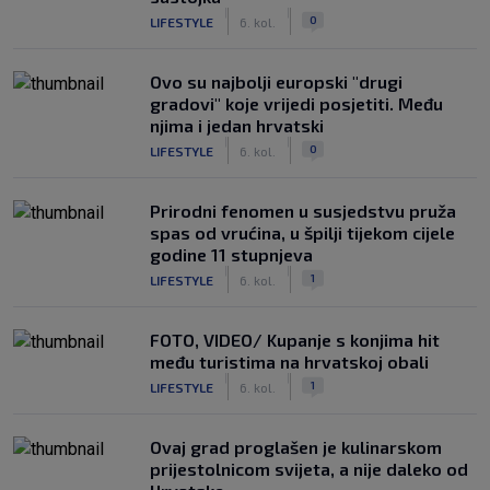
|
|
0
LIFESTYLE
6. kol.
Ovo su najbolji europski "drugi
gradovi" koje vrijedi posjetiti. Među
njima i jedan hrvatski
|
|
0
LIFESTYLE
6. kol.
Prirodni fenomen u susjedstvu pruža
spas od vrućina, u špilji tijekom cijele
godine 11 stupnjeva
|
|
1
LIFESTYLE
6. kol.
FOTO, VIDEO/ Kupanje s konjima hit
među turistima na hrvatskoj obali
|
|
1
LIFESTYLE
6. kol.
Ovaj grad proglašen je kulinarskom
prijestolnicom svijeta, a nije daleko od