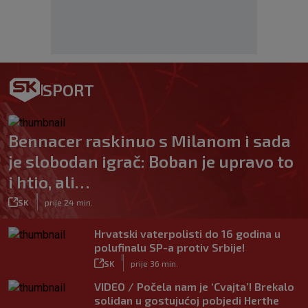
SPORT
Bennacer raskinuo s Milanom i sada
je slobodan igrač: Boban je upravo to
i htio, ali…
|
SK
prije 24 min.
Hrvatski vaterpolisti do 16 godina u
polufinalu SP-a protiv Srbije!
|
SK
prije 36 min.
VIDEO / Počela nam je ‘Cvajta’! Brekalo
solidan u gostujućoj pobjedi Herthe