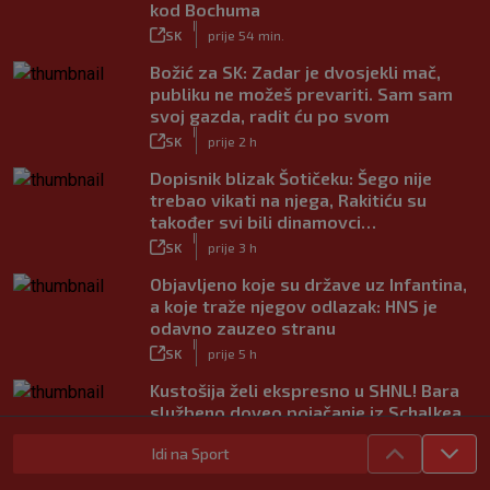
kod Bochuma
|
SK
prije 54 min.
Božić za SK: Zadar je dvosjekli mač,
publiku ne možeš prevariti. Sam sam
svoj gazda, radit ću po svom
|
SK
prije 2 h
Dopisnik blizak Šotičeku: Šego nije
trebao vikati na njega, Rakitiću su
također svi bili dinamovci…
|
SK
prije 3 h
Objavljeno koje su države uz Infantina,
a koje traže njegov odlazak: HNS je
odavno zauzeo stranu
|
SK
prije 5 h
Kustošija želi ekspresno u SHNL! Bara
službeno doveo pojačanje iz Schalkea
|
SK
prije 4 h
Idi na Sport
Tomiyasu se vraća u Premier ligu,