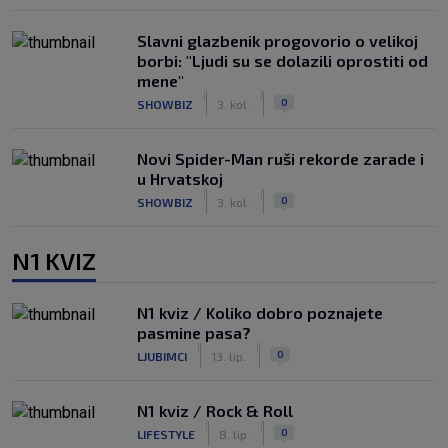
Slavni glazbenik progovorio o velikoj
borbi: "Ljudi su se dolazili oprostiti od
mene"
|
|
0
SHOWBIZ
3. kol.
Novi Spider-Man ruši rekorde zarade i
u Hrvatskoj
|
|
0
SHOWBIZ
3. kol.
N1 KVIZ
N1 kviz / Koliko dobro poznajete
pasmine pasa?
|
|
0
LJUBIMCI
13. lip.
N1 kviz / Rock & Roll
|
|
0
LIFESTYLE
8. lip.