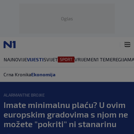
Oglas
NAJNOVIJE
VIJESTI
SVIJET
VRIJEME
N1 TEME
REGIJA
MA
Crna Kronika
Ekonomija
ALARMANTNE BROJKE
Imate minimalnu plaću? U ovim
europskim gradovima s njom ne
možete "pokriti" ni stanarinu