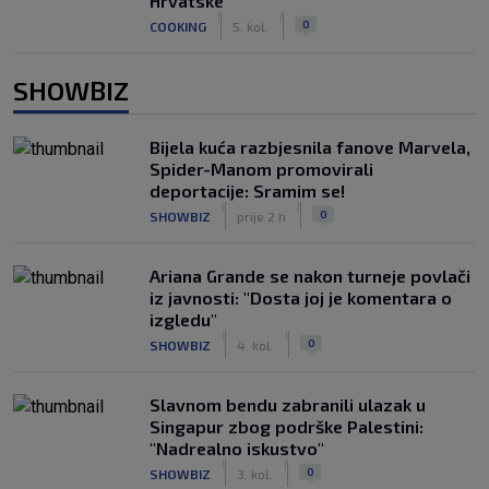
Hrvatske
|
|
0
COOKING
5. kol.
SHOWBIZ
Bijela kuća razbjesnila fanove Marvela,
Spider-Manom promovirali
deportacije: Sramim se!
|
|
0
SHOWBIZ
prije 2 h
Ariana Grande se nakon turneje povlači
iz javnosti: "Dosta joj je komentara o
izgledu"
|
|
0
SHOWBIZ
4. kol.
Slavnom bendu zabranili ulazak u
Singapur zbog podrške Palestini:
"Nadrealno iskustvo"
|
|
0
SHOWBIZ
3. kol.