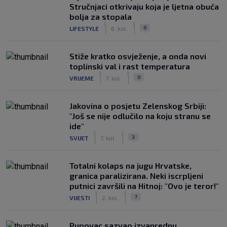
Stručnjaci otkrivaju koja je ljetna obuća
bolja za stopala
|
|
0
LIFESTYLE
6. kol.
Stiže kratko osvježenje, a onda novi
toplinski val i rast temperatura
|
|
0
VRIJEME
7. kol.
Jakovina o posjetu Zelenskog Srbiji:
"Još se nije odlučilo na koju stranu se
ide"
|
|
3
SVIJET
7. kol.
Totalni kolaps na jugu Hrvatske,
granica paralizirana. Neki iscrpljeni
putnici završili na Hitnoj: "Ovo je teror!"
|
|
7
VIJESTI
2. kol.
Pupovac sazvao izvanrednu