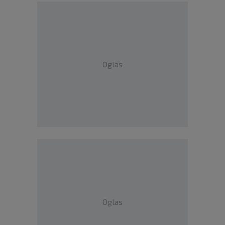
Oglas
Oglas