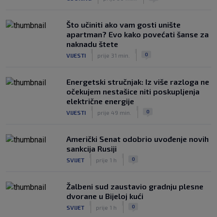
Što učiniti ako vam gosti unište
apartman? Evo kako povećati šanse za
naknadu štete
|
|
0
VIJESTI
prije 31 min.
Energetski stručnjak: Iz više razloga ne
očekujem nestašice niti poskupljenja
električne energije
|
|
0
VIJESTI
prije 49 min.
Američki Senat odobrio uvođenje novih
sankcija Rusiji
|
|
0
SVIJET
prije 1 h
Žalbeni sud zaustavio gradnju plesne
dvorane u Bijeloj kući
|
|
0
SVIJET
prije 1 h