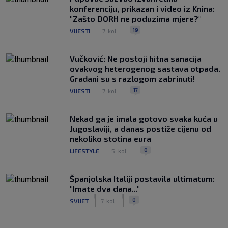
konferenciju, prikazan i video iz Knina:
"Zašto DORH ne poduzima mjere?"
|
|
19
VIJESTI
7. kol.
Vučković: Ne postoji hitna sanacija
ovakvog heterogenog sastava otpada.
Građani su s razlogom zabrinuti!
|
|
17
VIJESTI
7. kol.
Nekad ga je imala gotovo svaka kuća u
Jugoslaviji, a danas postiže cijenu od
nekoliko stotina eura
|
|
0
LIFESTYLE
5. kol.
Španjolska Italiji postavila ultimatum:
"Imate dva dana..."
|
|
0
SVIJET
7. kol.