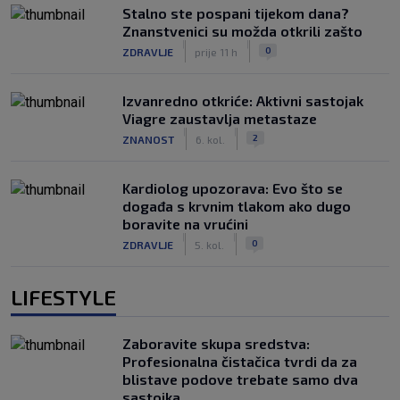
Stalno ste pospani tijekom dana?
Znanstvenici su možda otkrili zašto
|
|
0
ZDRAVLJE
prije 11 h
Izvanredno otkriće: Aktivni sastojak
Viagre zaustavlja metastaze
|
|
2
ZNANOST
6. kol.
Kardiolog upozorava: Evo što se
događa s krvnim tlakom ako dugo
boravite na vrućini
|
|
0
ZDRAVLJE
5. kol.
LIFESTYLE
Zaboravite skupa sredstva:
Profesionalna čistačica tvrdi da za
blistave podove trebate samo dva
sastojka