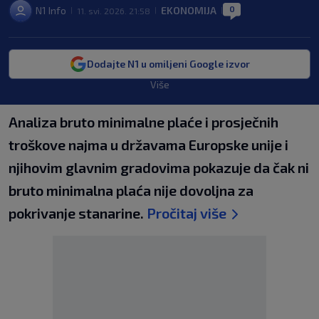
0
N1 Info
EKONOMIJA
11. svi. 2026. 21:58
|
|
|
Dodajte N1 u omiljeni Google izvor
Više
Analiza bruto minimalne plaće i prosječnih
troškove najma u državama Europske unije i
njihovim glavnim gradovima pokazuje da čak ni
bruto minimalna plaća nije dovoljna za
pokrivanje stanarine.
Pročitaj više