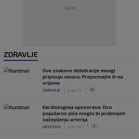
Oglas
ZDRAVLJE
Ove znakove dehidracije mnogi
pripisuju umoru: Prepoznajte ih na
vrijeme
|
|
0
ZDRAVLJE
prije 2 h
Kardiologinja upozorava: Ovo
popularno piće moglo bi pridonijeti
začepljenju arterija
|
|
2
LIFESTYLE
prije 10 h