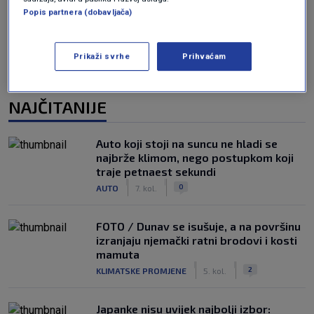
Popis partnera (dobavljača)
Prikaži svrhe
Prihvaćam
NAJČITANIJE
Auto koji stoji na suncu ne hladi se
najbrže klimom, nego postupkom koji
traje petnaest sekundi
|
|
0
AUTO
7. kol.
FOTO / Dunav se isušuje, a na površinu
izranjaju njemački ratni brodovi i kosti
mamuta
|
|
2
KLIMATSKE PROMJENE
5. kol.
Japanke nisu uvijek najbolji izbor: