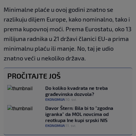
Minimalne plaće u ovoj godini znatno se
razlikuju diljem Europe, kako nominalno, tako i
prema kupovnoj moći. Prema Eurostatu, oko 13
milijuna radnika u 21 državi članici EU-a prima
minimalnu plaću ili manje. No, taj je udio
znatno veći u nekoliko država.
PROČITAJTE JOŠ
Do koliko kvadrata ne treba
građevinska dozvola?
EKONOMIJA
10. svi.
|
Davor Štern: Bila bi to "zgodna
igranka" da MOL novcima od
reotkupa Ine kupi srpski NIS
EKONOMIJA
11. svi.
|