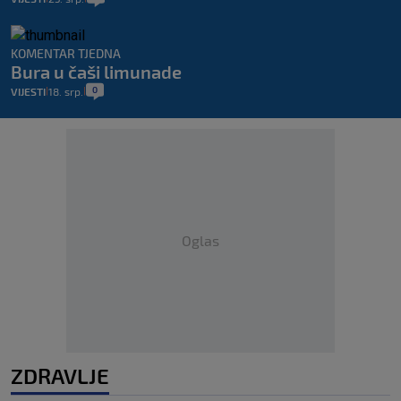
KOMENTAR TJEDNA
Bura u čaši limunade
0
VIJESTI
18. srp.
|
|
Oglas
ZDRAVLJE