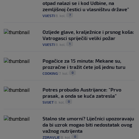
otpad nalazi se i kod Udbine, na
zemljišnoj čestici u vlasništvu države"
7
VIJESTI
8. kol.
|
|
Ozljede glave, kralježnice i prsnog koša:
Vatrogasci spriječili veliki požar
1
VIJESTI
8. kol.
|
|
Pogačice za 15 minuta: Mekane su,
prozračne i tražit ćete još jednu turu
0
COOKING
7. kol.
|
|
Potres probudio Austrijance: "Prvo
prasak, a onda se kuća zatresla"
0
SVIJET
8. kol.
|
|
Stalno ste umorni? Liječnici upozoravaju
da bi uzrok mogao biti nedostatak ovog
važnog nutrijenta
0
ZDRAVLJE
8. kol.
|
|