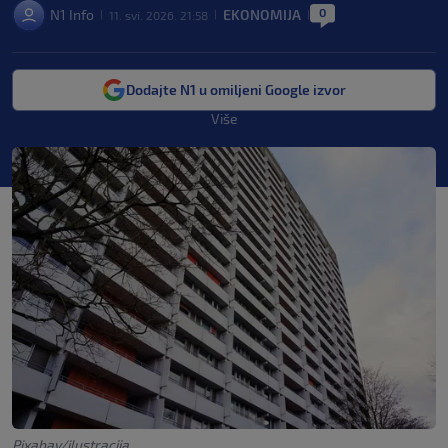
0
N1 Info
EKONOMIJA
11. svi. 2026. 21:58
|
|
|
Dodajte N1 u omiljeni Google izvor
Više
Pixabay/ilustracija