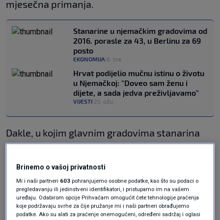
mjesečna primanja.
Stanarine u njemačkim gradovima od
2016. porasle za 43, u Berlinu za 69
posto
EKONOMIJA
6. tra.
|
Hrvat podijelio mučnu istinu o životu
u Njemačkoj: "Doveo sam ženu i
dijete, a sada jedva preživljavamo"
VIJESTI
25. ožu.
|
Dakle, u kojim glavnim gradovima stanarina
premašuje bruto minimalnu plaću i koliki dio
minimalne plaće odlazi na najam u europskim
Brinemo o vašoj privatnosti
prijestolnicama?
Mi i naši partneri
603
pohranjujemo osobne podatke, kao što su podaci o
pregledavanju ili jedinstveni identifikatori, i pristupamo im na vašem
uređaju. Odabirom opcije Prihvaćam omogućit ćete tehnologije praćenja
Prema analizi Europske konfederacije
koje podržavaju svrhe za čije pružanje mi i naši partneri obrađujemo
podatke. Ako su alati za praćenje onemogućeni, određeni sadržaj i oglasi
sindikata (ETUC), temeljenoj na podacima EU-