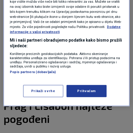
koje vidite možda više neće biti toliko relevantni za vas. Možete se vratiti
na ovaj izbornik kako biste izmijenili svoje odabire ili povukli pristanak u
a, prosječni trošak najma dvosobnog stana u
bilo kojem trenutku klikom na Upravljaj postavkama poveznicu pri dnu
web-stranice [ili plutajuće ikone u donjem lijevom kutu web stranice, ako
glavnim gradovima većine država članica EU-a
je primjenjivo]. Vaši će se odabiri primijeniti kako je opisano u dijelu Web-
viši je od bruto minimalne plaće.
mjesto. Za više pojedinosti pogledajte našu Politiku privatnosti.
Dodatne
informacije o vašoj privatnosti
Mi i naši partneri obrađujemo podatke kako bismo pružili
Samo u pet država EU-a koje imaju propisanu
sljedeće:
minimalnu plaću mjesečna stanarina niža je od
Korištenje preciznih geolokacijskih podataka. Aktivno skeniranje
karakteristika uređaja za identifikaciju. Pohrana i/ili pristup podacima na
minimalca. No, kako se i podaci Eurostata i
uređaju. Personalizirano oglašavanje i sadržaj, mjerenje oglašavanja i
sadržaja, uvidi u publiku i razvoj usluga.
ETUC-a temelje na bruto minimalnim plaćama,
Popis partnera (dobavljača)
stvarni teret za radnike vjerojatno je još veći
kada se uzmu u obzir neto plaće.
Prikaži svrhe
Prihvaćam
Prag i Lisabon najteže
pogođeni