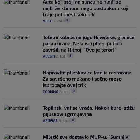
Auto koji stoji na suncu ne hladi se
najbrže klimom, nego postupkom koji
traje petnaest sekundi
0
AUTO
7. kol.
|
|
Totalni kolaps na jugu Hrvatske, granica
paralizirana. Neki iscrpljeni putnici
završili na Hitnoj: "Ovo je teror!"
8
VIJESTI
2. kol.
|
|
Napravite pljeskavice kao iz restorana:
Za savršeno mekano i sočno meso
isprobajte ovaj trik
0
COOKING
8. kol.
|
|
Toplinski val se vraća: Nakon bure, stižu
pljuskovi i grmljavina
0
VRIJEME
8. kol.
|
|
Miletić sve dostavio MUP-u: "Sumnjivi