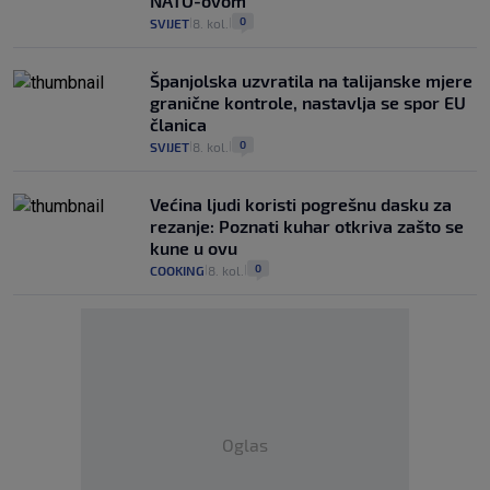
NATO-ovom
0
SVIJET
8. kol.
|
|
Španjolska uzvratila na talijanske mjere
granične kontrole, nastavlja se spor EU
članica
0
SVIJET
8. kol.
|
|
Većina ljudi koristi pogrešnu dasku za
rezanje: Poznati kuhar otkriva zašto se
kune u ovu
0
COOKING
8. kol.
|
|
Oglas