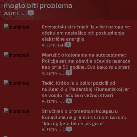
moglo biti problema
0
VIJESTI
8. kol.
|
|
Energetski stručnjak: Iz više razloga ne
očekujem nestašice niti poskupljenja
električne energije
0
VIJESTI
7. kol.
|
|
Marušić o kolonama na autocestama:
Policija satima obavlja očevide nesreća
kao prije 50 godina. Evo kako to ubrzati
7
VIJESTI
4. kol.
|
|
Tadić: Krško je u boljoj poziciji od
nuklearki u Mađarskoj i Rumunjskoj jer
se vodilo računa o važnoj stvari
5
VIJESTI
4. kol.
|
|
Stručnjak o prometnom kolapsu u
Konavlima na granici s Crnom Gorom:
"Idućeg ljeta bit će još gore"
3
VIJESTI
4. kol.
|
|