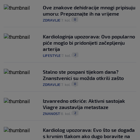
Ove znakove dehidracije mnogi pripisuju
umoru: Prepoznajte ih na vrijeme
0
ZDRAVLJE
7. kol.
|
|
Kardiologinja upozorava: Ovo popularno
piće moglo bi pridonijeti začepljenju
arterija
2
LIFESTYLE
7. kol.
|
|
Stalno ste pospani tijekom dana?
Znanstvenici su možda otkrili zašto
0
ZDRAVLJE
7. kol.
|
|
Izvanredno otkriće: Aktivni sastojak
Viagre zaustavlja metastaze
2
ZNANOST
6. kol.
|
|
Kardiolog upozorava: Evo što se događa
s krvnim tlakom ako dugo boravite na