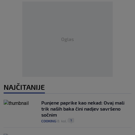
Oglas
NAJČITANIJE
Punjene paprike kao nekad: Ovaj mali
trik naših baka čini nadjev savršeno
sočnim
1
COOKING
8. kol.
|
|