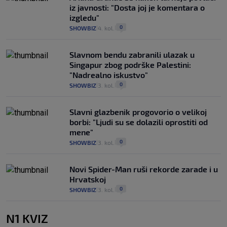
iz javnosti: "Dosta joj je komentara o
izgledu"
0
SHOWBIZ
4. kol.
|
|
Slavnom bendu zabranili ulazak u
Singapur zbog podrške Palestini:
"Nadrealno iskustvo"
0
SHOWBIZ
3. kol.
|
|
Slavni glazbenik progovorio o velikoj
borbi: "Ljudi su se dolazili oprostiti od
mene"
0
SHOWBIZ
3. kol.
|
|
Novi Spider-Man ruši rekorde zarade i u
Hrvatskoj
0
SHOWBIZ
3. kol.
|
|
N1 KVIZ