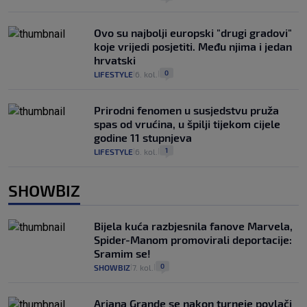
Ovo su najbolji europski "drugi gradovi"
koje vrijedi posjetiti. Među njima i jedan
hrvatski
0
LIFESTYLE
6. kol.
|
|
Prirodni fenomen u susjedstvu pruža
spas od vrućina, u špilji tijekom cijele
godine 11 stupnjeva
1
LIFESTYLE
6. kol.
|
|
SHOWBIZ
Bijela kuća razbjesnila fanove Marvela,
Spider-Manom promovirali deportacije:
Sramim se!
0
SHOWBIZ
7. kol.
|
|
Ariana Grande se nakon turneje povlači