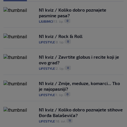
N1 kviz / Koliko dobro poznajete
pasmine pasa?
0
LJUBIMCI
13. lip.
|
|
N1 kviz / Rock & Roll
0
LIFESTYLE
8. lip.
|
|
N1 kviz / Zavrtite globus i recite koji je
ovo grad?
0
LIFESTYLE
2. lip.
|
|
N1 kviz / Zmije, meduze, komarci... Tko
je najopasniji?
0
LIFESTYLE
1. lip.
|
|
N1 kviz / Koliko dobro poznajete stihove
Đorđa Balaševića?
11
LIFESTYLE
18. svi.
|
|