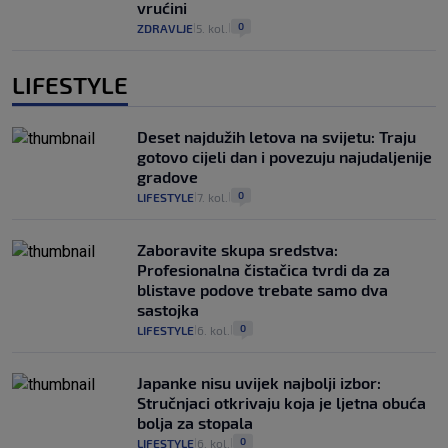
vrućini
0
ZDRAVLJE
5. kol.
|
|
LIFESTYLE
Deset najdužih letova na svijetu: Traju
gotovo cijeli dan i povezuju najudaljenije
gradove
0
LIFESTYLE
7. kol.
|
|
Zaboravite skupa sredstva:
Profesionalna čistačica tvrdi da za
blistave podove trebate samo dva
sastojka
0
LIFESTYLE
6. kol.
|
|
Japanke nisu uvijek najbolji izbor:
Stručnjaci otkrivaju koja je ljetna obuća
bolja za stopala
0
LIFESTYLE
6. kol.
|
|