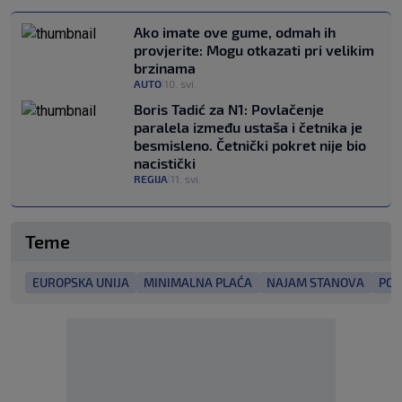
Ako imate ove gume, odmah ih
provjerite: Mogu otkazati pri velikim
brzinama
AUTO
10. svi.
|
Boris Tadić za N1: Povlačenje
paralela između ustaša i četnika je
besmisleno. Četnički pokret nije bio
nacistički
REGIJA
11. svi.
|
Teme
EUROPSKA UNIJA
MINIMALNA PLAĆA
NAJAM STANOVA
POD