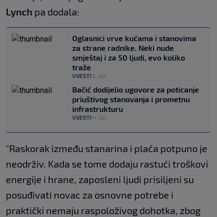
Lynch
pa dodala:
Oglasnici vrve kućama i stanovima
za strane radnike. Neki nude
smještaj i za 50 ljudi, evo koliko
traže
VIJESTI
5. svi.
|
Bačić dodijelio ugovore za poticanje
priuštivog stanovanja i prometnu
infrastrukturu
VIJESTI
4. svi.
|
"Raskorak između stanarina i plaća potpuno je
neodrživ. Kada se tome dodaju rastući troškovi
energije i hrane, zaposleni ljudi prisiljeni su
posuđivati novac za osnovne potrebe i
praktički nemaju raspoloživog dohotka, zbog