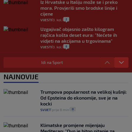
Iz Hrvatske u Italiju može se i preko
mora. Provjerili smo brodske linije i
cijene
2
VIJESTI
3. kol.
|
|
Uzgajivač objasnio zašto kilogram
rajčica košta deset eura: "Nećete ih
vidjeti na akcijama u trgovinama"
8
VIJESTI
3. kol.
|
|
Selidba je jedno od stresnijih iskustava.
Evo aktualnih cijena i nekoliko savjeta
Idi na Sport
da prođe što lakše i jeftinije
0
VIJESTI
2. kol.
NAJNOVIJE
|
|
Izračunali smo koliko košta putovanje
automobilom na Hvar iz Zagreba, a
Trumpova popularnost na velikoj kušnji:
koliko iz Osijeka
Od Epsteina do ekonomije, sve je na
14
VIJESTI
2. kol.
|
|
kocki
0
SVIJET
prije 8 min
|
|
Klimatske promjene mijenjaju
Mediteran: "Ovo je hitno pitanje za