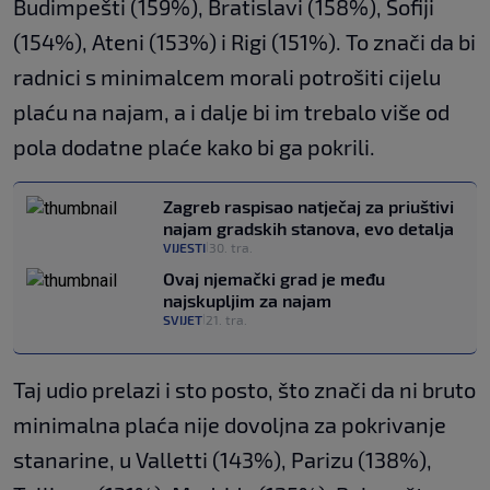
Budimpešti (159%), Bratislavi (158%), Sofiji
(154%), Ateni (153%) i Rigi (151%). To znači da bi
radnici s minimalcem morali potrošiti cijelu
plaću na najam, a i dalje bi im trebalo više od
pola dodatne plaće kako bi ga pokrili.
Zagreb raspisao natječaj za priuštivi
najam gradskih stanova, evo detalja
VIJESTI
30. tra.
|
Ovaj njemački grad je među
najskupljim za najam
SVIJET
21. tra.
|
Taj udio prelazi i sto posto, što znači da ni bruto
minimalna plaća nije dovoljna za pokrivanje
stanarine, u Valletti (143%), Parizu (138%),