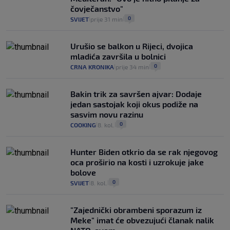
čovječanstvo"
0
SVIJET
prije 31 min
|
|
Urušio se balkon u Rijeci, dvojica
mladića završila u bolnici
0
CRNA KRONIKA
prije 34 min
|
|
Bakin trik za savršen ajvar: Dodaje
jedan sastojak koji okus podiže na
sasvim novu razinu
0
COOKING
8. kol.
|
|
Hunter Biden otkrio da se rak njegovog
oca proširio na kosti i uzrokuje jake
bolove
0
SVIJET
8. kol.
|
|
"Zajednički obrambeni sporazum iz
Meke" imat će obvezujući članak nalik