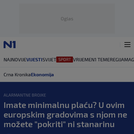
Oglas
NAJNOVIJE
VIJESTI
SVIJET
VRIJEME
N1 TEME
REGIJA
MAG
Crna Kronika
Ekonomija
ALARMANTNE BROJKE
Imate minimalnu plaću? U ovim
europskim gradovima s njom ne
možete "pokriti" ni stanarinu