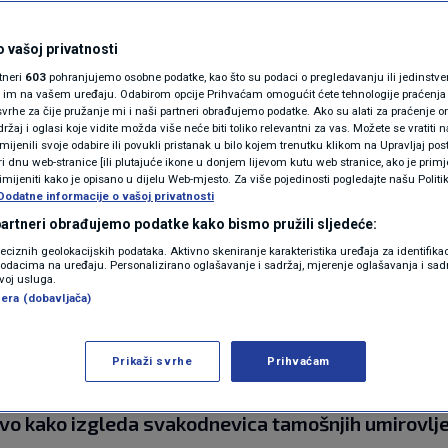
N1(DIS)INFO
 u Švicarskoj i
KLIMATSKE PROMJENE
 vašoj privatnosti
rtneri
603
pohranjujemo osobne podatke, kao što su podaci o pregledavanju ili jedinstveni 
m mirovine?
FOTO
o im na vašem uređaju. Odabirom opcije Prihvaćam omogućit ćete tehnologije praćenja
vrhe za čije pružanje mi i naši partneri obrađujemo podatke. Ako su alati za praćenje
žaj i oglasi koje vidite možda više neće biti toliko relevantni za vas. Možete se vratiti n
VIDEO
zmijenili svoje odabire ili povukli pristanak u bilo kojem trenutku klikom na Upravljaj p
mentara
i dnu web-stranice [ili plutajuće ikone u donjem lijevom kutu web stranice, ako je primje
rimijeniti kako je opisano u dijelu Web-mjesto. Za više pojedinosti pogledajte našu Politi
Dodatne informacije o vašoj privatnosti
 partneri obrađujemo podatke kako bismo pružili sljedeće:
reciznih geolokacijskih podataka. Aktivno skeniranje karakteristika uređaja za identifika
p podacima na uređaju. Personalizirano oglašavanje i sadržaj, mjerenje oglašavanja i sadr
zvoj usluga.
era (dobavljača)
poznat – mnogi jedva podmiruju osnovne životne t
dskoj, državama koje se često smatraju zlatnim s
Prikaži svrhe
Prihvaćam
bzir njihove mirovinske sustave, životni standard te
evo kako izgleda svakodnevica tamošnjih umirovlje