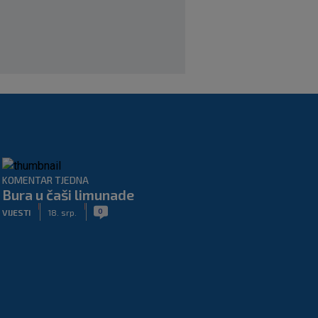
KOMENTAR TJEDNA
Bura u čaši limunade
|
|
0
VIJESTI
18. srp.