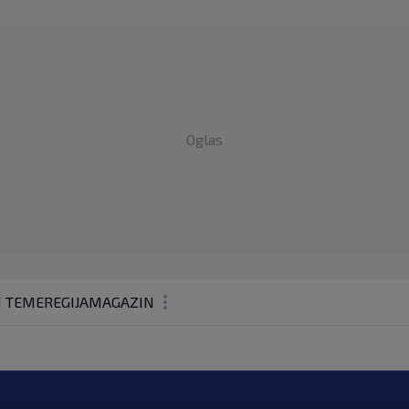
Oglas
1 TEME
REGIJA
MAGAZIN
N1 KOMENTAR
KOLUMNE