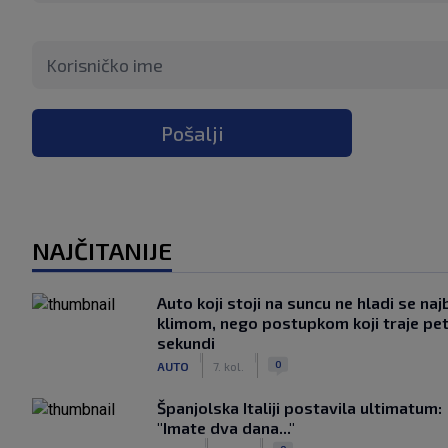
Pošalji
NAJČITANIJE
Auto koji stoji na suncu ne hladi se naj
klimom, nego postupkom koji traje pe
sekundi
|
|
0
AUTO
7. kol.
Španjolska Italiji postavila ultimatum:
"Imate dva dana..."
|
|