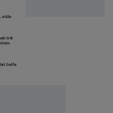
, stižu
li trik
očnim
del Golfa