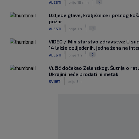
0
VIJESTI
prije 18 min
Ozljede glave, kralježnice i prsnog koša
požar
|
|
0
VIJESTI
prije 1 h
VIDEO / Ministarstvo zdravstva: U sud
14 lakše ozlijeđenih, jedna žena na int
|
|
0
VIJESTI
prije 1 h
Vučić dočekao Zelenskog: Šutnja o ratu,
Ukrajini neće prodati ni metak
|
SVIJET
prije 3 h