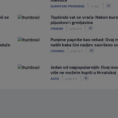
|
|
2
KLIMATSKE PROMJENE
5. kol.
oš se
Toplinski val se vraća: Nakon bure
pljuskovi i grmljavina
|
|
0
VRIJEME
prije 8 h
Punjene paprike kao nekad: Ovaj ma
uduće
naših baka čini nadjev savršeno s
|
|
0
COOKING
prije 4 h
Jedan od najpopularnijih: Ovaj mo
više ne možete kupiti u Hrvatskoj
|
|
0
AUTO
prije 5 h