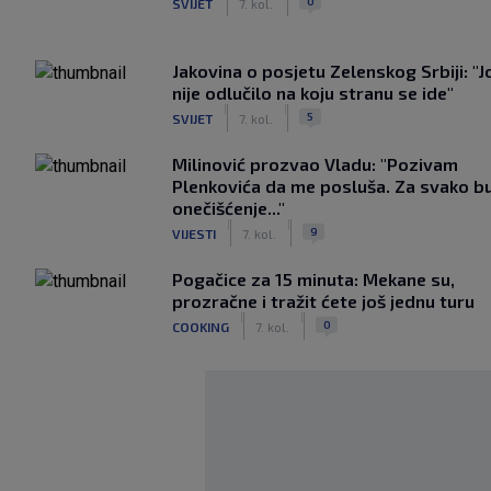
0
SVIJET
7. kol.
Jakovina o posjetu Zelenskog Srbiji: "J
nije odlučilo na koju stranu se ide"
|
|
5
SVIJET
7. kol.
Milinović prozvao Vladu: "Pozivam
Plenkovića da me posluša. Za svako b
onečišćenje..."
|
|
9
VIJESTI
7. kol.
Pogačice za 15 minuta: Mekane su,
prozračne i tražit ćete još jednu turu
|
|
0
COOKING
7. kol.