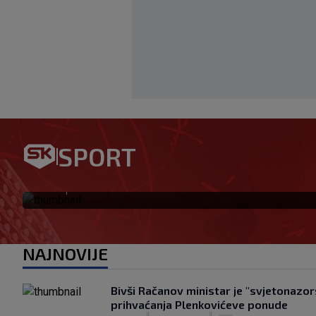
Garcia: Koliko znam, klub ni
Selahijem. Ne žalim što smo 
SPORT
Huga
|
SK
prije 10 min
NAJNOVIJE
Bivši Račanov ministar je "svjetonazor
prihvaćanja Plenkovićeve ponude
|
|