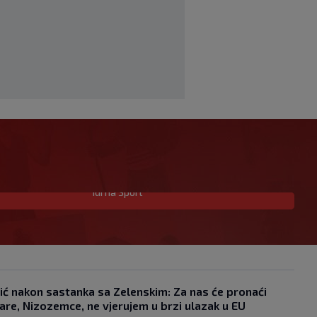
Idi na Sport
VIDEO / Dinamo potvrdio transfer
talenta PSG-a, evo koji će broj na
dresu nositi
|
SK
prije 5 h
Igor Bišćan preuzima U-23
reprezentaciju UAE-a, radit će u
ić nakon sastanka sa Zelenskim: Za nas će pronaći
projektu s Dalićem
are, Nizozemce, ne vjerujem u brzi ulazak u EU
|