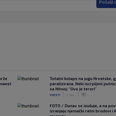
Pošalji
brže
Totalni kolaps na jugu Hrvatske, g
tnaest
paralizirana. Neki iscrpljeni putnici
na Hitnoj: "Ovo je teror!"
|
|
7
VIJESTI
2. kol.
FOTO / Dunav se isušuje, a na pov
izranjaju njemački ratni brodovi i 
mamuta