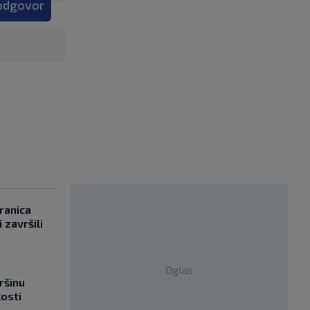
 odgovor
ranica
 završili
Oglas
ršinu
kosti