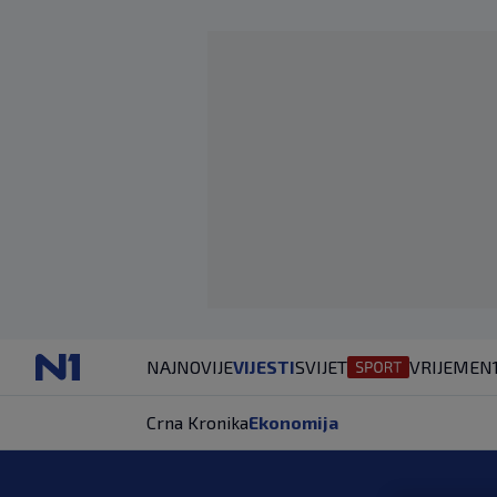
NAJNOVIJE
VIJESTI
SVIJET
VRIJEME
N
Crna Kronika
Ekonomija