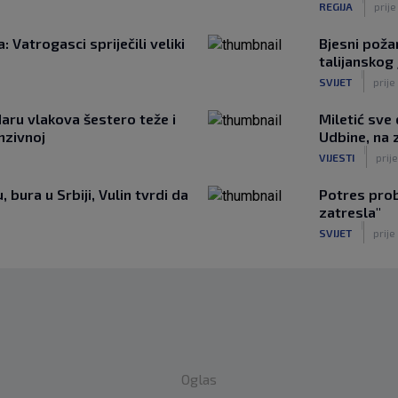
REGIJA
prij
: Vatrogasci spriječili veliki
Bjesni požar
talijanskog
|
SVIJET
prije
aru vlakova šestero teže i
Miletić sve
enzivnoj
Udbine, na z
|
VIJESTI
prije
 bura u Srbiji, Vulin tvrdi da
Potres prob
zatresla"
|
SVIJET
prije
Oglas