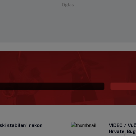
Oglas
je u kontaktu sa
pustili Krovinovića i
ski stabilan" nakon
VIDEO / Vuč
Hrvate, Bug
|