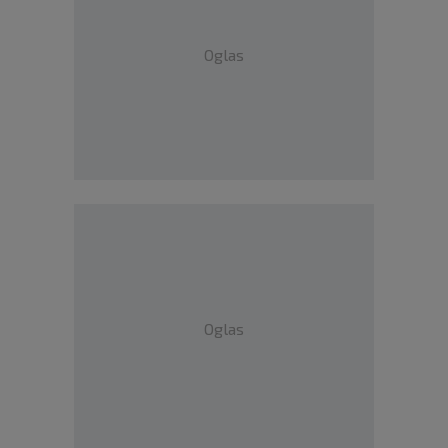
Oglas
Oglas