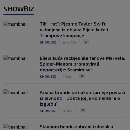
SHOWBIZ
Tihi "rat": Pjesme Taylor Swift
uklonjene iz objava Bijele kuće i
Trumpove kampanje
|
|
2
SHOWBIZ
prije 5 h
Bijela kuća razbjesnila fanove Marvela,
Spider-Manom promovirali
deportacije: Sramim se!
|
|
0
SHOWBIZ
7. kol.
Ariana Grande se nakon turneje povlači
iz javnosti: "Dosta joj je komentara o
izgledu"
|
|
0
SHOWBIZ
4. kol.
Slavnom bendu zabranili ulazak u