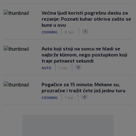
Većina ljudi koristi pogrešnu dasku za
rezanje: Poznati kuhar otkriva zašto se
kune u ovu
|
|
1
COOKING
8. kol.
Auto koji stoji na suncu ne hladi se
najbrže klimom, nego postupkom koji
traje petnaest sekundi
|
|
0
AUTO
7. kol.
Pogačice za 15 minuta: Mekane su,
prozračne i tražit ćete još jednu turu
|
|
0
COOKING
7. kol.