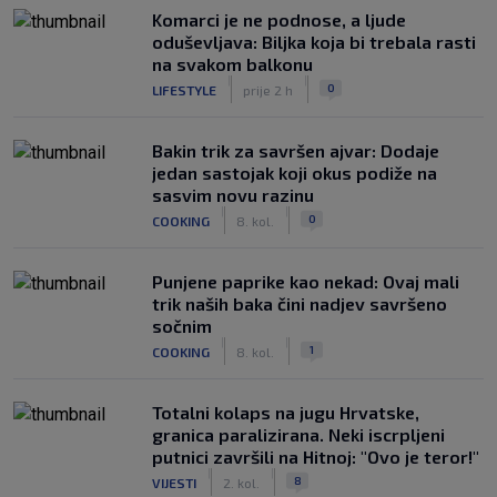
Komarci je ne podnose, a ljude
oduševljava: Biljka koja bi trebala rasti
na svakom balkonu
|
|
0
LIFESTYLE
prije 2 h
Bakin trik za savršen ajvar: Dodaje
jedan sastojak koji okus podiže na
sasvim novu razinu
|
|
0
COOKING
8. kol.
Punjene paprike kao nekad: Ovaj mali
trik naših baka čini nadjev savršeno
sočnim
|
|
1
COOKING
8. kol.
Totalni kolaps na jugu Hrvatske,
granica paralizirana. Neki iscrpljeni
putnici završili na Hitnoj: "Ovo je teror!"
|
|
8
VIJESTI
2. kol.