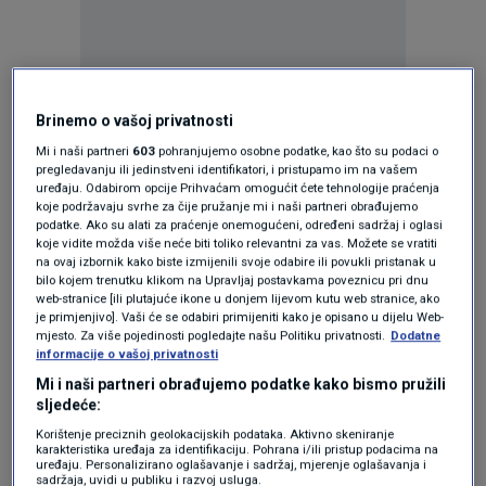
Brinemo o vašoj privatnosti
Oglas
Mi i naši partneri
603
pohranjujemo osobne podatke, kao što su podaci o
pregledavanju ili jedinstveni identifikatori, i pristupamo im na vašem
uređaju. Odabirom opcije Prihvaćam omogućit ćete tehnologije praćenja
koje podržavaju svrhe za čije pružanje mi i naši partneri obrađujemo
podatke. Ako su alati za praćenje onemogućeni, određeni sadržaj i oglasi
koje vidite možda više neće biti toliko relevantni za vas. Možete se vratiti
na ovaj izbornik kako biste izmijenili svoje odabire ili povukli pristanak u
bilo kojem trenutku klikom na Upravljaj postavkama poveznicu pri dnu
web-stranice [ili plutajuće ikone u donjem lijevom kutu web stranice, ako
je primjenjivo]. Vaši će se odabiri primijeniti kako je opisano u dijelu Web-
mjesto. Za više pojedinosti pogledajte našu Politiku privatnosti.
Dodatne
informacije o vašoj privatnosti
Mi i naši partneri obrađujemo podatke kako bismo pružili
Oglas
sljedeće:
Korištenje preciznih geolokacijskih podataka. Aktivno skeniranje
karakteristika uređaja za identifikaciju. Pohrana i/ili pristup podacima na
uređaju. Personalizirano oglašavanje i sadržaj, mjerenje oglašavanja i
sadržaja, uvidi u publiku i razvoj usluga.