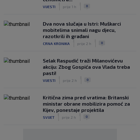
|
|
0
VIJESTI
prije 1 h
Dva nova slučaja u Istri: Muškarci
mobitelima snimali nagu djecu,
razotkrili ih građani
|
|
0
CRNA KRONIKA
prije 2 h
Selak Raspudić traži Milanovićevu
akciju: Zbog Gospića ova Vlada treba
pasti!
|
|
0
VIJESTI
prije 2 h
Kritična zima pred vratima: Britanski
ministar obrane mobilizira pomoć za
Kijev, ponestaje projektila
|
|
0
SVIJET
prije 2 h