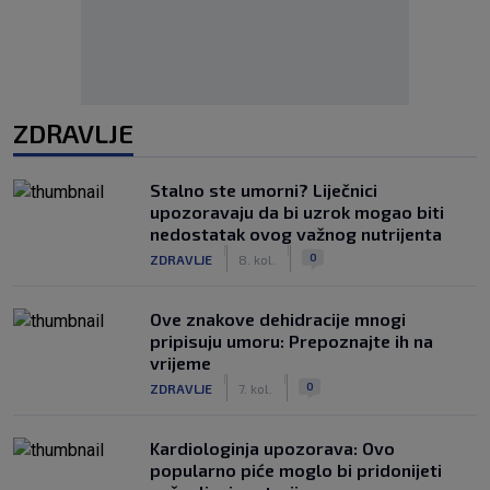
ZDRAVLJE
Stalno ste umorni? Liječnici
upozoravaju da bi uzrok mogao biti
nedostatak ovog važnog nutrijenta
|
|
0
ZDRAVLJE
8. kol.
Ove znakove dehidracije mnogi
pripisuju umoru: Prepoznajte ih na
vrijeme
|
|
0
ZDRAVLJE
7. kol.
Kardiologinja upozorava: Ovo
popularno piće moglo bi pridonijeti