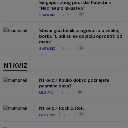
Singapur zbog podrške Palestini:
"Nadrealno iskustvo"
|
|
0
SHOWBIZ
3. kol.
Slavni glazbenik progovorio o velikoj
borbi: "Ljudi su se dolazili oprostiti od
mene"
|
|
0
SHOWBIZ
3. kol.
N1 KVIZ
N1 kviz / Koliko dobro poznajete
pasmine pasa?
|
|
0
LJUBIMCI
13. lip.
N1 kviz / Rock & Roll
|
|
0
LIFESTYLE
8. lip.