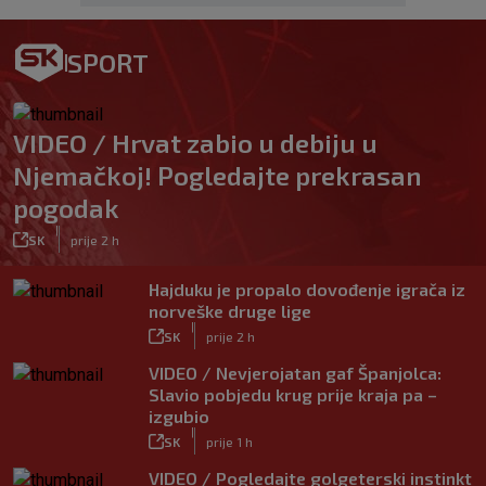
SPORT
VIDEO / Hrvat zabio u debiju u
Njemačkoj! Pogledajte prekrasan
pogodak
|
SK
prije 2 h
Hajduku je propalo dovođenje igrača iz
norveške druge lige
|
SK
prije 2 h
VIDEO / Nevjerojatan gaf Španjolca:
Slavio pobjedu krug prije kraja pa –
izgubio
|
SK
prije 1 h
VIDEO / Pogledajte golgeterski instinkt