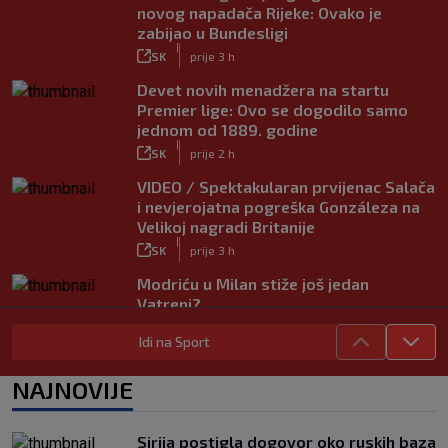
novog napadača Rijeke: Ovako je
zabijao u Bundesligi
|
SK
prije 3 h
Devet novih menadžera na startu
Premier lige: Ovo se dogodilo samo
jednom od 1889. godine
|
SK
prije 2 h
VIDEO / Spektakularan prvijenac Salača
i nevjerojatna pogreška Gonzáleza na
Velikoj nagradi Britanije
|
SK
prije 3 h
Modriću u Milan stiže još jedan
Vatreni?
|
SK
prije 8 h
Idi na Sport
Rijeka dovela napadača iz Bundeslige!
|
NAJNOVIJE
SK
prije 4 h
Maldini otkrio pozadinu skandala s
Pirlom: ‘Povjerenje više ne postoji’
Sirija postigla dogovor oko ruskih baza