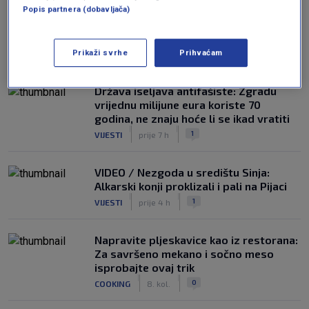
Popis partnera (dobavljača)
NAJČITANIJE
Prikaži svrhe
Prihvaćam
Država iseljava antifašiste: Zgradu
vrijednu milijune eura koriste 70
godina, ne znaju hoće li se ikad vratiti
|
|
1
VIJESTI
prije 7 h
VIDEO / Nezgoda u središtu Sinja:
Alkarski konji proklizali i pali na Pijaci
|
|
1
VIJESTI
prije 4 h
Napravite pljeskavice kao iz restorana:
Za savršeno mekano i sočno meso
isprobajte ovaj trik
|
|
0
COOKING
8. kol.