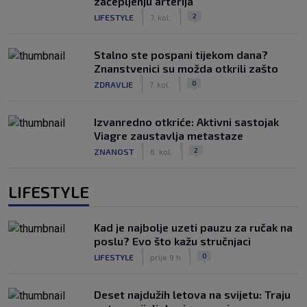
začepljenju arterija
|
|
2
LIFESTYLE
7. kol.
Stalno ste pospani tijekom dana?
Znanstvenici su možda otkrili zašto
|
|
0
ZDRAVLJE
7. kol.
Izvanredno otkriće: Aktivni sastojak
Viagre zaustavlja metastaze
|
|
2
ZNANOST
6. kol.
LIFESTYLE
Kad je najbolje uzeti pauzu za ručak na
poslu? Evo što kažu stručnjaci
|
|
0
LIFESTYLE
prije 9 h
Deset najdužih letova na svijetu: Traju