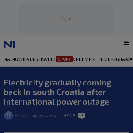
Oglas
NAJNOVIJE
VIJESTI
SVIJET
VRIJEME
N1 TEME
REGIJA
MA
Electricity gradually coming
back in south Croatia after
international power outage
0
Hina
NEWS
21. lip. 2024. 15:40
|
|
|