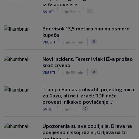
|
iz Asadove ere
SK
prije 4 h
|
|
0
SVIJET
prije 5 min
Bor visok 13,5 metara pao na osmero
kupača
|
|
0
VIJESTI
prije 24 min
Novi incident. Teretni vlak HŽ-a prošao
kroz crveno
|
|
0
VIJESTI
prije 58 min
Trump i Hamas prihvatili prijedlog mira
za Gazu, ali ne i Izrael: "IDF neće
provesti nikakvo povlačenje..."
|
|
0
SVIJET
prije 1 h
Upozorenja su sve ozbiljnija: Drava na
povijesno niskoj razini, Orljava na tri
centimetra...