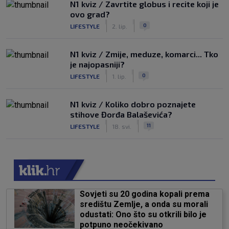
N1 kviz / Zavrtite globus i recite koji je
ovo grad?
|
|
0
LIFESTYLE
2. lip.
N1 kviz / Zmije, meduze, komarci... Tko
je najopasniji?
|
|
0
LIFESTYLE
1. lip.
N1 kviz / Koliko dobro poznajete
stihove Đorđa Balaševića?
|
|
11
LIFESTYLE
18. svi.
Sovjeti su 20 godina kopali prema
središtu Zemlje, a onda su morali
odustati: Ono što su otkrili bilo je
potpuno neočekivano