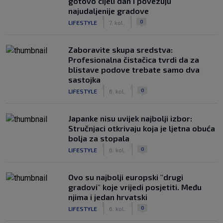
gotovo cijeli dan i povezuju
najudaljenije gradove
|
|
0
LIFESTYLE
7. kol.
Zaboravite skupa sredstva:
Profesionalna čistačica tvrdi da za
blistave podove trebate samo dva
sastojka
|
|
0
LIFESTYLE
6. kol.
Japanke nisu uvijek najbolji izbor:
Stručnjaci otkrivaju koja je ljetna obuća
bolja za stopala
|
|
0
LIFESTYLE
6. kol.
Ovo su najbolji europski "drugi
gradovi" koje vrijedi posjetiti. Među
njima i jedan hrvatski
|
|
0
LIFESTYLE
6. kol.